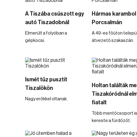
A Tiszába csúszott egy
Hármas karambol
autó Tiszadobnál
Porcsalmán
Elmerült a folyóban a
A 49-es főúton telep
gépkocsi.
átvezető szakaszán.
Ismét tűz pusztít
Holtan találták me
Tiszalökön
Tiszakóródnál elm
Nagy erőkkel oltanak.
fiatalt
Több mentőcsoport i
kereste a fürdőzőt.