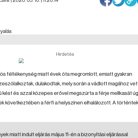
sihír |
2026. 05. 10. | 11:20:14
Hirdetés
nös féltékenység miatt évek óta megromlott, emiatt gyakran
szeszólalkoztak, dulakodtak, mely során a vádlott magához vet
ést és azzal közepes erővel megszúrta a férje mellkasát úg
 következtében a férfi a helyszínen elhalálozott. A történte
miatt indult eljárás május 11-én a bizonyítási eljárással