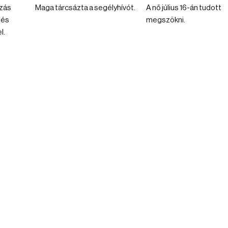
zás
Maga tárcsázta a segélyhívót.
A nő július 16-án tudott
 és
megszökni.
l.