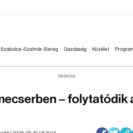
Szabolcs-Szatmár-Bereg
Gazdaság
Közélet
Progra
Hirdetés
mecserben – folytatódik 