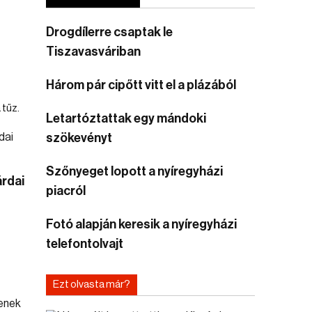
Drogdílerre csaptak le
Tiszavasváriban
Három pár cipőtt vitt el a plázából
 tűz.
Letartóztattak egy mándoki
szökevényt
Szőnyeget lopott a nyíregyházi
árdai
piacról
Fotó alapján keresik a nyíregyházi
telefontolvajt
Ezt olvasta már?