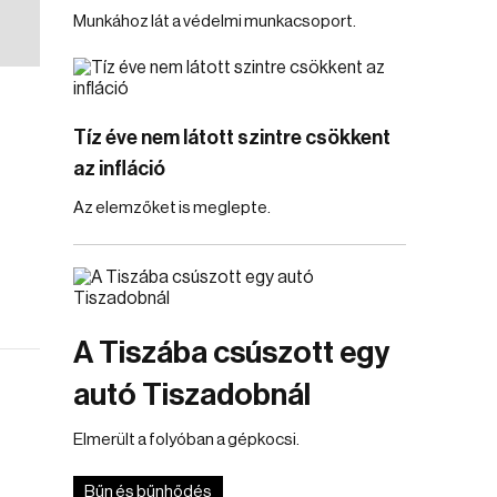
Munkához lát a védelmi munkacsoport.
Tíz éve nem látott szintre csökkent
az infláció
Az elemzőket is meglepte.
A Tiszába csúszott egy
autó Tiszadobnál
Elmerült a folyóban a gépkocsi.
Bűn és bűnhődés