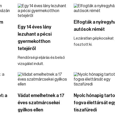
om
Elfogták a nyíregyh
Egy 14 éves lány
autósok rémét
lezuhant a pécsi
Lezáratlan gépkocsikat
gyermekotthon
fosztott ki.
tetejéről
Rendőrségi eljárás és belső
vizsgálat indult.
t: a
Vádat emelhetnek a 17
Nyolc hónapig tarto
éves szatmárcsekei
fogva élettársát eg
gyilkos ellen
tiszafüredi