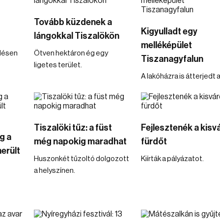
Tovább küzdenek a
Kigyulladt egy
lángokkal Tiszalökön
melléképület
ülésen
Ötven hektáron ég egy
Tiszanagyfalun
ligetes terület.
A lakóházra is átterjedt a
Tiszalöki tűz: a füst
Fejlesztenék a kisv
g a
még napokig maradhat
fürdőt
erült
Huszonkét tűzoltó dolgozott
Kiírták a pályázatot.
a helyszínen.
s