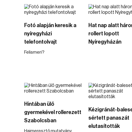
Fotó alapján keresik a
Hat nap alatt hár
nyíregyházi
rollert lopott
telefontolvajt
Nyíregyházán
Felismeri?
Hintában ülő
Kézigránát-balese
gyermekével rollerezett
sértett panaszát
Szabolcsban
elutasították
Hajmeresztő mutatvány.