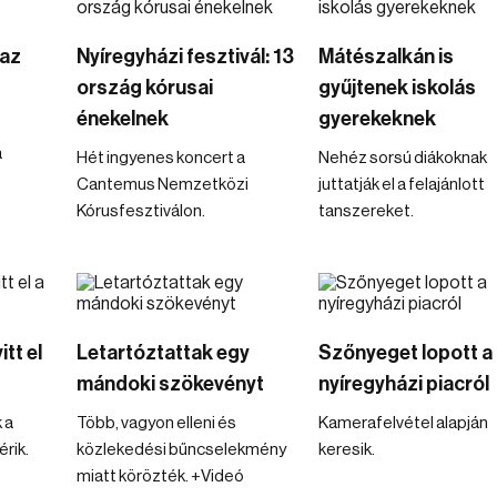
 az
Nyíregyházi fesztivál: 13
Mátészalkán is
ország kórusai
gyűjtenek iskolás
énekelnek
gyerekeknek
a
Hét ingyenes koncert a
Nehéz sorsú diákoknak
Cantemus Nemzetközi
juttatják el a felajánlott
Kórusfesztiválon.
tanszereket.
tt el
Letartóztattak egy
Szőnyeget lopott a
mándoki szökevényt
nyíregyházi piacról
 a
Több, vagyon elleni és
Kamerafelvétel alapján
rik.
közlekedési bűncselekmény
keresik.
miatt körözték. +Videó