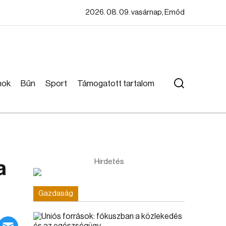
2026. 08. 09. vasárnap, Emőd
mok
Bűn
Sport
Támogatott tartalom
a
Hirdetés
Gazdaság