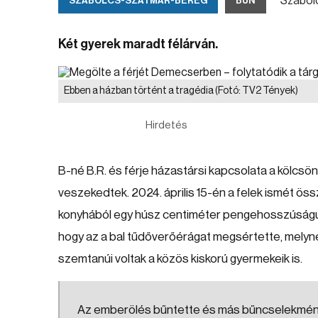
Szabolc
SZABOLCS-SZATMÁR-BEREG
BŰN
Két gyerek maradt félárván.
Ebben a házban történt a tragédia
(Fotó: TV2 Tények)
Hirdetés
B-né B.R. és férje házastársi kapcsolata a kölcsö
veszekedtek. 2024. április 15-én a felek ismét ös
konyhából egy húsz centiméter pengehosszúságú k
hogy az a bal tűdőverőérágat megsértette, melynek
szemtanúi voltak a közös kiskorú gyermekeik is.
Az emberölés bűntette és más bűncselekmények 