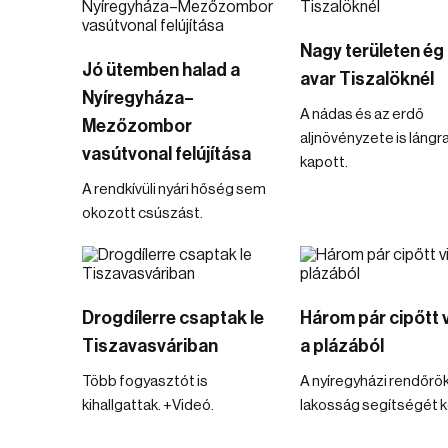
Nagy területen ég
Jó ütemben halad a
avar Tiszalöknél
Nyíregyháza–
A nádas és az erdő
Mezőzombor
aljnövényzete is lángr
vasútvonal felújítása
kapott.
A rendkívüli nyári hőség sem
okozott csúszást.
Drogdílerre csaptak le
Három pár cipőtt vi
Tiszavasváriban
a plázából
Több fogyasztót is
A nyíregyházi rendőrök
kihallgattak. +Videó.
lakosság segítségét ké