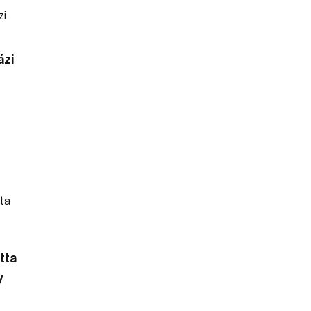
ázi
tta
y