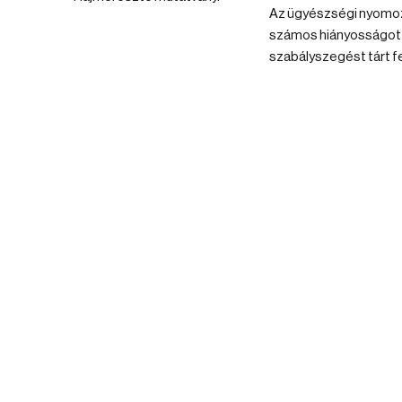
Az ügyészségi nyomo
számos hiányosságot
szabályszegést tárt fe