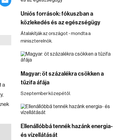
Uniós források: fókuszban a
közlekedés és az egészségügy
Átalakítják az országot - mondta a
miniszterelnök.
Magyar: öt százalékra csökken a
tűzifa áfája
t a
Szeptember közepétől.
y,
knek
Ellenállóbbá tennék hazánk energia-
és vízellátását