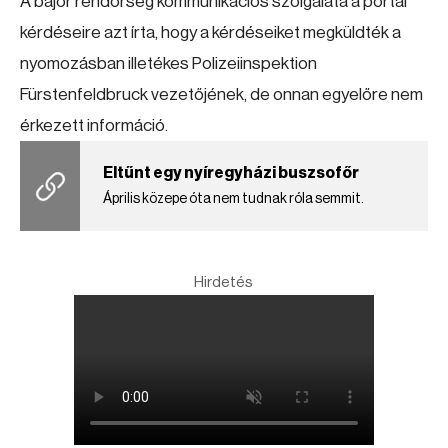
A bajor rendőrség kommunikációs szolgálata a portál
kérdéseire azt írta, hogy a kérdéseiket megküldték a
nyomozásban illetékes Polizeiinspektion
Fürstenfeldbruck vezetőjének, de onnan egyelőre nem
érkezett információ.
Eltűnt egy nyíregyházi buszsofőr
Április közepe óta nem tudnak róla semmit.
Hirdetés