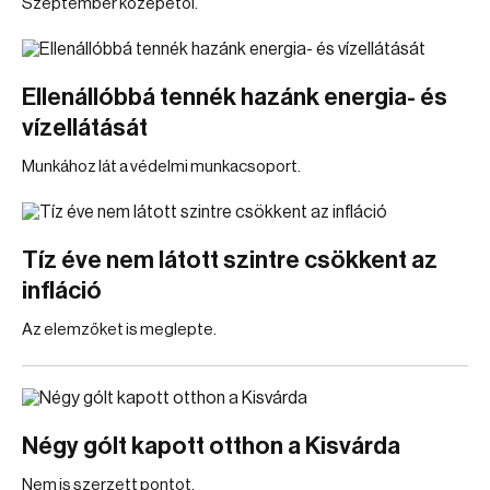
Szeptember közepétől.
Ellenállóbbá tennék hazánk energia- és
vízellátását
Munkához lát a védelmi munkacsoport.
Tíz éve nem látott szintre csökkent az
infláció
Az elemzőket is meglepte.
Négy gólt kapott otthon a Kisvárda
Nem is szerzett pontot.