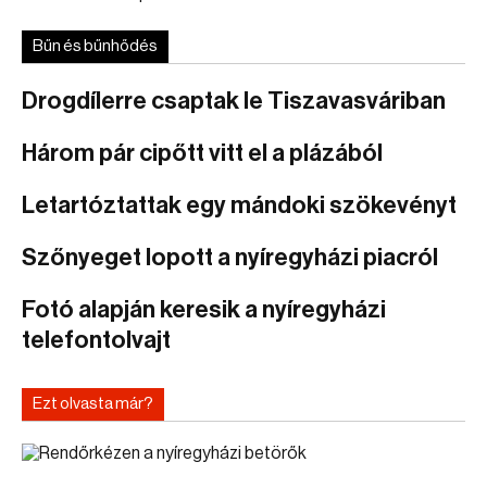
Bűn és bűnhődés
Drogdílerre csaptak le Tiszavasváriban
Három pár cipőtt vitt el a plázából
Letartóztattak egy mándoki szökevényt
Szőnyeget lopott a nyíregyházi piacról
Fotó alapján keresik a nyíregyházi
telefontolvajt
Ezt olvasta már?