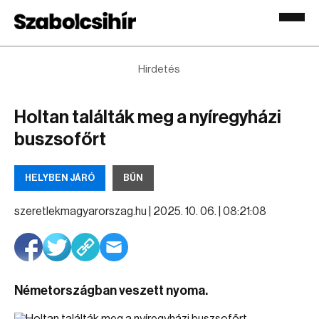
Hirdetés
Holtan találták meg a nyíregyházi
buszsofőrt
HELYBEN JÁRÓ
BŰN
szeretlekmagyarorszag.hu |
2025. 10. 06. | 08:21:08
Németországban veszett nyoma.