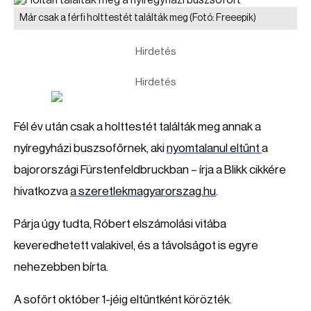
Már csak a férfi holttestét találták meg
(Fotó: Freeepik)
Hirdetés
Hirdetés
Fél év után csak a holttestét találták meg annak a
nyíregyházi buszsofőrnek, aki
nyomtalanul eltűnt
a
bajorországi Fürstenfeldbruckban – írja a Blikk cikkére
hivatkozva
a szeretlekmagyarorszag.hu
.
Párja úgy tudta, Róbert elszámolási vitába
keveredhetett valakivel, és a távolságot is egyre
nehezebben bírta.
A sofőrt október 1-jéig eltűntként körözték.