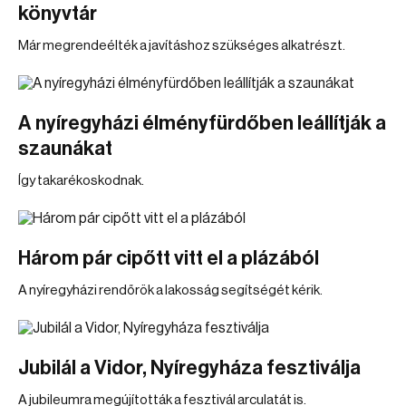
könyvtár
Már megrendeélték a javításhoz szükséges alkatrészt.
A nyíregyházi élményfürdőben leállítják a
szaunákat
Így takarékoskodnak.
Három pár cipőtt vitt el a plázából
A nyíregyházi rendőrök a lakosság segítségét kérik.
Jubilál a Vidor, Nyíregyháza fesztiválja
A jubileumra megújították a fesztivál arculatát is.