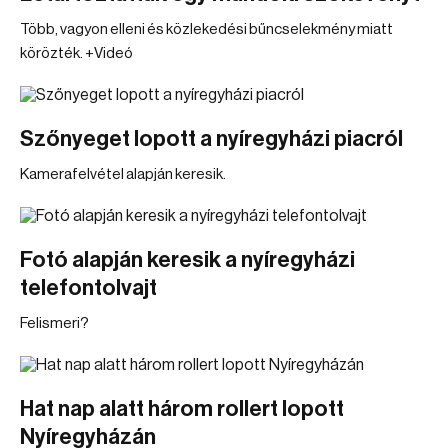
Több, vagyon elleni és közlekedési bűncselekmény miatt
körözték. +Videó
Szőnyeget lopott a nyíregyházi piacról
Kamerafelvétel alapján keresik.
Fotó alapján keresik a nyíregyházi
telefontolvajt
Felismeri?
Hat nap alatt három rollert lopott
Nyíregyházán