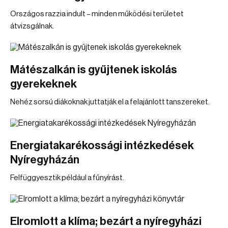
Országos razzia indult – minden működési területet
átvizsgálnak.
Mátészalkán is gyűjtenek iskolás
gyerekeknek
Nehéz sorsú diákoknak juttatják el a felajánlott tanszereket.
Energiatakarékossági intézkedések
Nyíregyházán
Felfüggyesztik például a fűnyírást.
Elromlott a klíma; bezárt a nyíregyházi