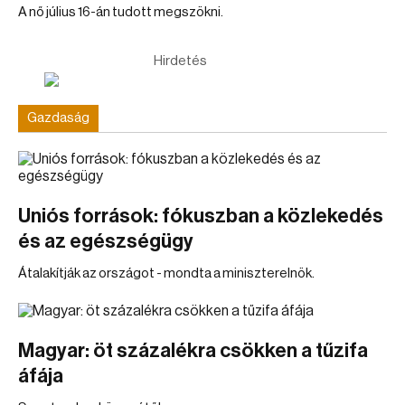
A nő július 16-án tudott megszökni.
Hirdetés
Gazdaság
Uniós források: fókuszban a közlekedés
és az egészségügy
Átalakítják az országot - mondta a miniszterelnök.
Magyar: öt százalékra csökken a tűzifa
áfája