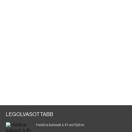
LEGOLVASOTTABB
Halálos baleset a 41-es főúton