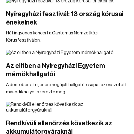
Nyíregyházi fesztivál: 13 ország kórusai
énekelnek
Hét ingyenes koncert a Cantemus Nemzetközi
Kórusfesztiválon.
Az elitben a Nyíregyházi Egyetem
mérnökhallgatói
A döntőben a teljesen megújult hallgatói csapat az összetett
második helyet szerezte meg.
Rendkívüli ellenőrzés következik az
akkumulátorgyáraknál