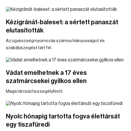
Kézigránát-baleset: a sértett panaszát
elutasították
Az ügyészségi nyomozás számos hiányosságot és
szabályszegést tárt fel.
Vádat emelhetnek a 17 éves
szatmárcsekei gyilkos ellen
Maga tárcsázta a segélyhívót.
Nyolc hónapig tartotta fogva élettársát
egy tiszafüredi