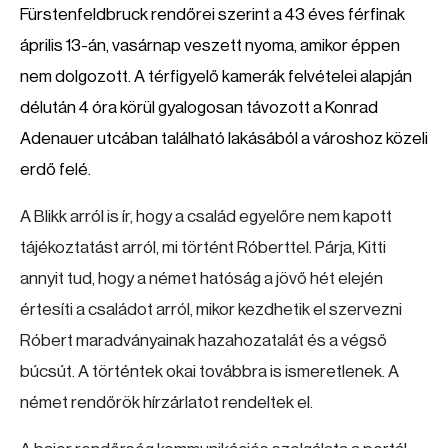
Fürstenfeldbruck rendőrei szerint a 43 éves férfinak
április 13-án, vasárnap veszett nyoma, amikor éppen
nem dolgozott. A térfigyelő kamerák felvételei alapján
délután 4 óra körül gyalogosan távozott a Konrad
Adenauer utcában található lakásából a városhoz közeli
erdő felé.
A Blikk arról is ír, hogy a család egyelőre nem kapott
tájékoztatást arról, mi történt Róberttel. Párja, Kitti
annyit tud, hogy a német hatóság a jövő hét elején
értesíti a családot arról, mikor kezdhetik el szervezni
Róbert maradványainak hazahozatalát és a végső
búcsút. A történtek okai továbbra is ismeretlenek. A
német rendőrök hírzárlatot rendeltek el.