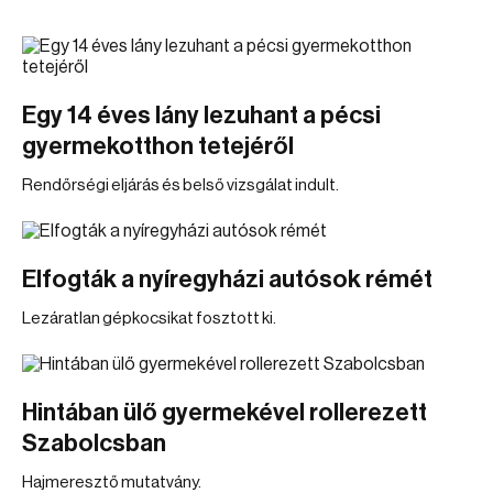
Egy 14 éves lány lezuhant a pécsi
gyermekotthon tetejéről
Rendőrségi eljárás és belső vizsgálat indult.
Elfogták a nyíregyházi autósok rémét
Lezáratlan gépkocsikat fosztott ki.
Hintában ülő gyermekével rollerezett
Szabolcsban
Hajmeresztő mutatvány.