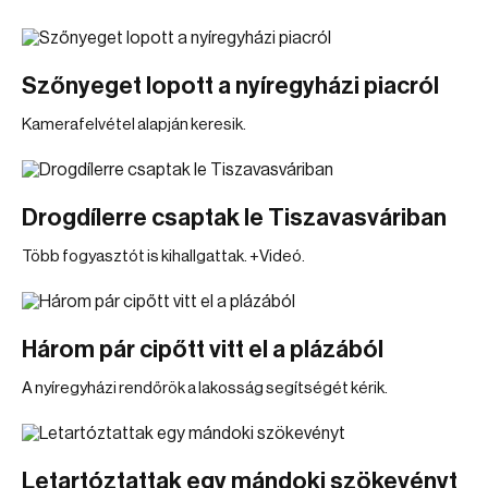
Szőnyeget lopott a nyíregyházi piacról
Kamerafelvétel alapján keresik.
Drogdílerre csaptak le Tiszavasváriban
Több fogyasztót is kihallgattak. +Videó.
Három pár cipőtt vitt el a plázából
A nyíregyházi rendőrök a lakosság segítségét kérik.
Letartóztattak egy mándoki szökevényt