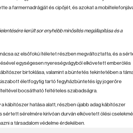
ette a farmernadrágját és cipőjét, és azokat a mobiltelefonjáv
ejelentésére került sor enyhébb minősítés megállapítása és a
nácsa az elsőfokú ítéletet részben megváltoztatta, és a sért
lőzésével egységesen nyereségvágyból elkövetett emberölés
ábítószer birtoklása, valamint a büntetés tekintetében a tám
iszabott életfogytig tartó fegyházbüntetés így jogerőre
lteltével bocsátható feltételes szabadságra.
y a kábítószer hatása alatt, részben újabb adag kábítószer
értett sérelmére kirívóan durván elkövetett ölési cselekmé
lmazni a társadalom védelme érdekében.