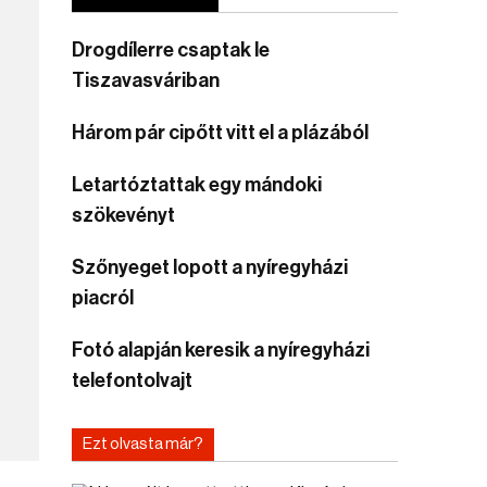
Drogdílerre csaptak le
Tiszavasváriban
Három pár cipőtt vitt el a plázából
Letartóztattak egy mándoki
szökevényt
Szőnyeget lopott a nyíregyházi
piacról
Fotó alapján keresik a nyíregyházi
telefontolvajt
Ezt olvasta már?