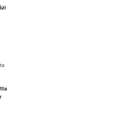
ázi
tta
y