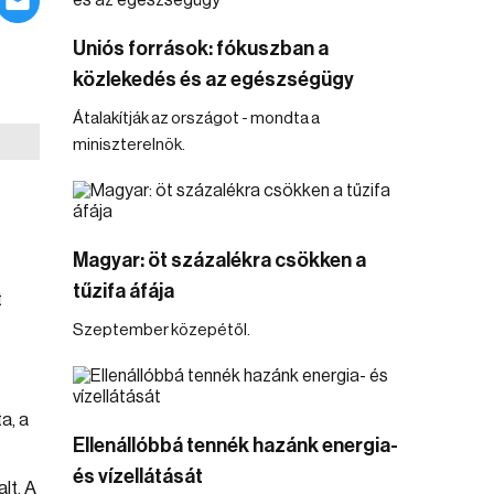
Uniós források: fókuszban a
közlekedés és az egészségügy
Átalakítják az országot - mondta a
miniszterelnök.
Magyar: öt százalékra csökken a
tűzifa áfája
t
Szeptember közepétől.
a, a
Ellenállóbbá tennék hazánk energia-
és vízellátását
lt. A