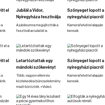
tt el
Jubilál a Vidor,
Szőnyeget lopott a
Nyíregyháza fesztiválja
nyíregyházi piacról
 a
A jubileumra megújították a
Kamerafelvétel alapján
rik.
fesztivál arculatát is.
keresik.
tt el
Letartóztattak egy
Szőnyeget lopott a
mándoki szökevényt
nyíregyházi piacról
 a
Több, vagyon elleni és
Kamerafelvétel alapján
rik.
közlekedési bűncselekmény
keresik.
miatt körözték. +Videó