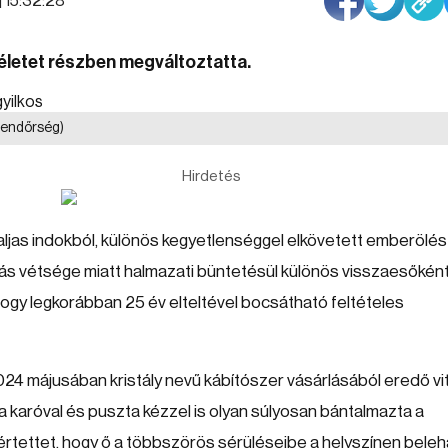
| 15:32:28
téletet részben megváltoztatta.
 rendőrség)
Hirdetés
aljas indokból, különös kegyetlenséggel elkövetett emberölés
klás vétsége miatt halmazati büntetésül különös visszaesőkén
 hogy legkorábban 25 év elteltével bocsátható feltételes
2024 májusában kristály nevű kábítószer vásárlásából eredő vit
a karóval és puszta kézzel is olyan súlyosan bántalmazta a
 sértettet, hogy ő a többszörös sérüléseibe a helyszínen beleha