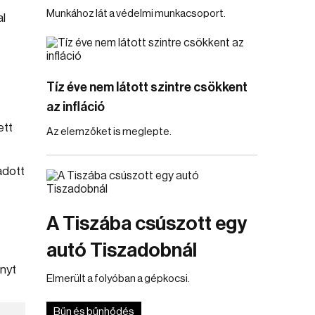
Munkához lát a védelmi munkacsoport.
al
Tíz éve nem látott szintre csökkent
az infláció
ett
Az elemzőket is meglepte.
adott
A Tiszába csúszott egy
autó Tiszadobnál
nyt
Elmerült a folyóban a gépkocsi.
Bűn és bűnhődés