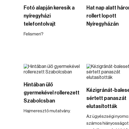
Fotó alapján keresik a
Hat nap alatt hár
nyíregyházi
rollert lopott
telefontolvajt
Nyíregyházán
Felismeri?
Hintában ülő
Kézigránát-balese
gyermekével rollerezett
sértett panaszát
Szabolcsban
elutasították
Hajmeresztő mutatvány.
Az ügyészségi nyomo
számos hiányosságot