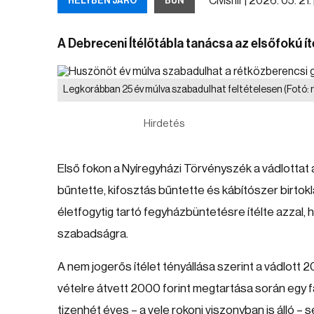
Cívishír |
2026. 05. 21. 
HELYBEN JÁRÓ
BŰN
A Debreceni Ítélőtábla tanácsa az elsőfokú í
Legkorábban 25 év múlva szabadulhat feltételesen
(Fotó:
Hirdetés
Első fokon a Nyíregyházi Törvényszék a vádlottat 
bűntette, kifosztás bűntette és kábítószer birto
életfogytig tartó fegyházbüntetésre ítélte azzal,
szabadságra.
A nem jogerős ítélet tényállása szerint a vádlott 
vételre átvett 2000 forint megtartása során egy f
tizenhét éves – a vele rokoni viszonyban is álló –