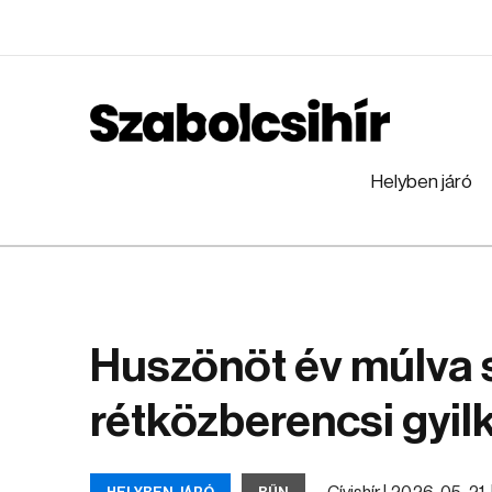
Helyben járó
Huszönöt év múlva 
rétközberencsi gyil