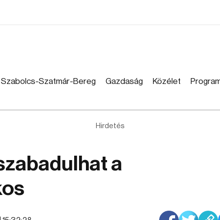
Szabolcs-Szatmár-Bereg
Gazdaság
Közélet
Progra
Hirdetés
szabadulhat a
kos