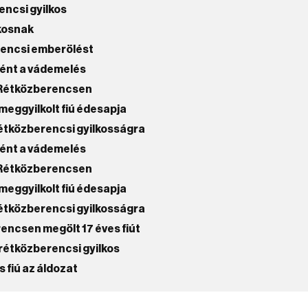
ncsi gyilkos
lkosnak
rencsi emberölést
ént a vádemelés
 Rétközberencsen
meggyilkolt fiú édesapja
rétközberencsi gyilkosságra
ént a vádemelés
 Rétközberencsen
meggyilkolt fiú édesapja
rétközberencsi gyilkosságra
encsen megölt 17 éves fiút
 rétközberencsi gyilkos
 fiú az áldozat