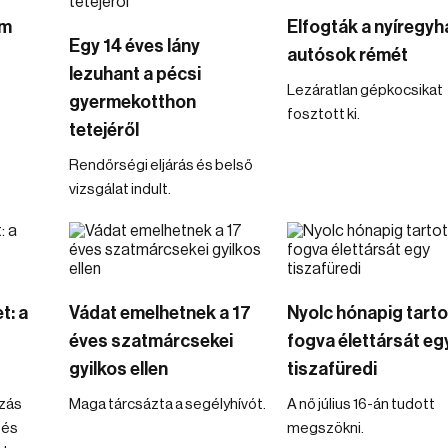
om
Elfogták a nyíregyh
Egy 14 éves lány
autósok rémét
lezuhant a pécsi
Lezáratlan gépkocsikat
gyermekotthon
fosztott ki.
tetejéről
Rendőrségi eljárás és belső
vizsgálat indult.
t: a
Vádat emelhetnek a 17
Nyolc hónapig tarto
éves szatmárcsekei
fogva élettársát eg
gyilkos ellen
tiszafüredi
zás
Maga tárcsázta a segélyhívót.
A nő július 16-án tudott
 és
megszökni.