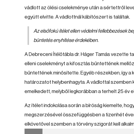
vádlott az ölési cselekménye után a sértettről lev
együtt elvitte. A vádlottnál kábítószert is találtak.
Az elsőfokú ítélet ellen védelmi fellebbezések b
büntetés enyhítése érdekében.
A Debreceni Ítélőtábla dr. Háger Tamás vezette ta
elleni cselekményt a kifosztás bűntettének mel
bűntettének minősítette. Egyéb részekben, így a k
határozatot helybenhagyta. A vádlottal szemben k
emelkedett, melyből legkorábban a terhelt 25 év e
Az ítélet indokolása során a bíróság kiemelte, hog
megszerzésével összefüggésben a tizenhét éves s
elkövetővel szemben a törvény szigorát kell alka