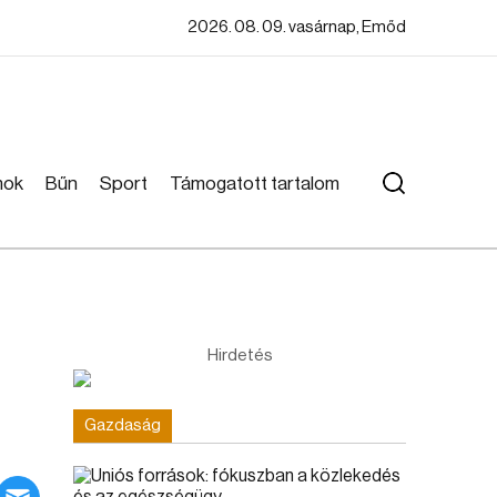
2026. 08. 09. vasárnap, Emőd
mok
Bűn
Sport
Támogatott tartalom
Hirdetés
Gazdaság