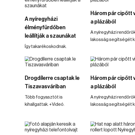
Három pár cipőtt vi
A nyíregyházi
a plázából
élményfürdőben
A nyíregyházi rendőrök
leállítják a szaunákat
lakosság segítségét ké
Így takarékoskodnak.
Drogdílerre csaptak le
Három pár cipőtt vi
Tiszavasváriban
a plázából
Több fogyasztót is
A nyíregyházi rendőrök
kihallgattak. +Videó.
lakosság segítségét ké