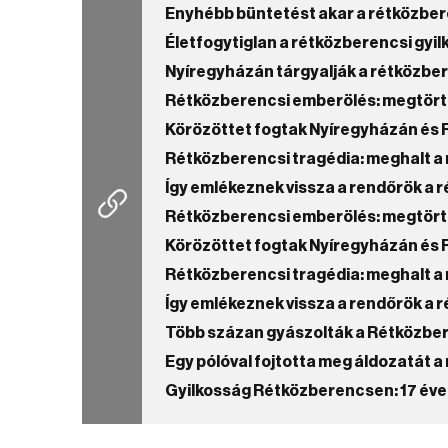
Enyhébb büntetést akar a rétközbere
Életfogytiglan a rétközberencsi gyi
Nyíregyházán tárgyalják a rétközbe
Rétközberencsi emberölés: megtört
Körözöttet fogtak Nyíregyházán és
Rétközberencsi tragédia: meghalt a 
Így emlékeznek vissza a rendőrök a 
Rétközberencsi emberölés: megtört
Körözöttet fogtak Nyíregyházán és
Rétközberencsi tragédia: meghalt a 
Így emlékeznek vissza a rendőrök a 
Több százan gyászolták a Rétközber
Egy pólóval fojtotta meg áldozatát a
Gyilkosság Rétközberencsen: 17 éves