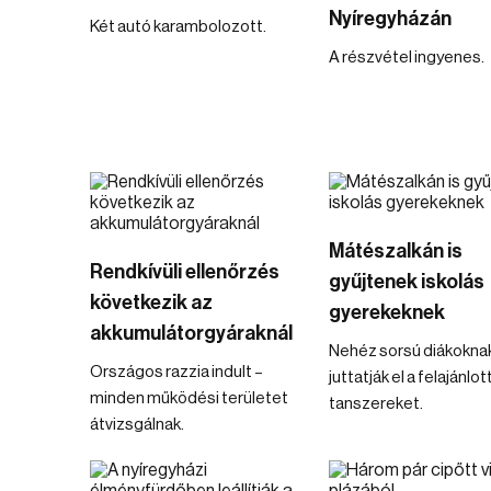
Nyíregyházán
Két autó karambolozott.
A részvétel ingyenes.
Mátészalkán is
Rendkívüli ellenőrzés
gyűjtenek iskolás
következik az
gyerekeknek
akkumulátorgyáraknál
Nehéz sorsú diákokna
Országos razzia indult –
juttatják el a felajánlot
minden működési területet
tanszereket.
átvizsgálnak.