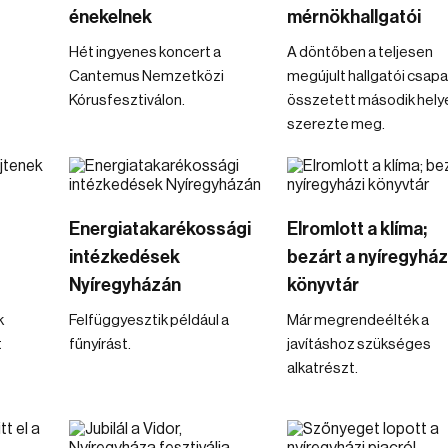
énekelnek
mérnökhallgatói
Hét ingyenes koncert a
A döntőben a teljesen
Cantemus Nemzetközi
megújult hallgatói csapa
Kórusfesztiválon.
összetett második hely
szerezte meg.
Energiatakarékossági
Elromlott a klíma;
intézkedések
bezárt a nyíregyház
Nyíregyházán
könyvtár
k
Felfüggyesztik például a
Már megrendeélték a
t
fűnyírást.
javításhoz szükséges
alkatrészt.