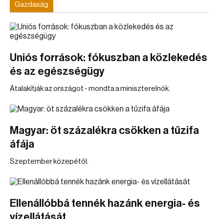
Gazdaság
Uniós források: fókuszban a közlekedés
és az egészségügy
Átalakítják az országot - mondta a miniszterelnök.
Magyar: öt százalékra csökken a tűzifa
áfája
Szeptember közepétől.
Ellenállóbbá tennék hazánk energia- és
vízellátását