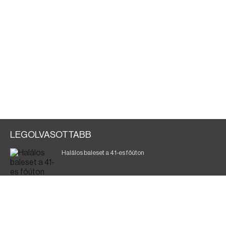
LEGOLVASOTTABB
Halálos baleset a 41-es főúton
700 megawattot spóroltak össze a magyarok