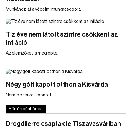
Munkához lát a védelmi munkacsoport.
Tíz éve nem látott szintre csökkent az
infláció
Az elemzőket is meglepte.
Négy gólt kapott otthon a Kisvárda
Nem is szerzett pontot.
Bűn és bűnhődés
Drogdílerre csaptak le Tiszavasváriban