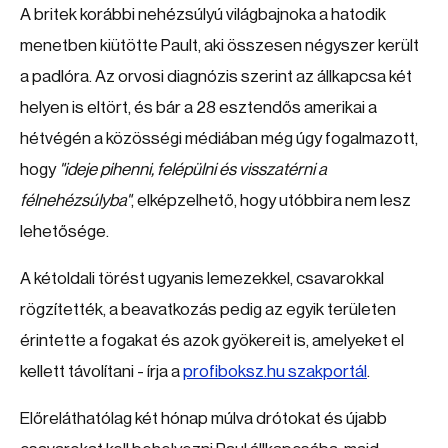
A britek korábbi nehézsúlyú világbajnoka a hatodik
menetben kiütötte Pault, aki összesen négyszer került
a padlóra. Az orvosi diagnózis szerint az állkapcsa két
helyen is eltört, és bár a 28 esztendős amerikai a
hétvégén a közösségi médiában még úgy fogalmazott,
hogy
"ideje pihenni, felépülni és visszatérni a
félnehézsúlyba"
, elképzelhető, hogy utóbbira nem lesz
lehetősége.
A kétoldali törést ugyanis lemezekkel, csavarokkal
rögzítették, a beavatkozás pedig az egyik területen
érintette a fogakat és azok gyökereit is, amelyeket el
kellett távolítani - írja a
profiboksz.hu szakportál
.
Előreláthatólag két hónap múlva drótokat és újabb