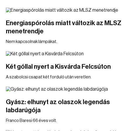
Energiaspórolás miatt változik az MLSZ
menetrendje
Nem kapcsolnak lámpákat.
Két góllal nyert a Kisvárda Felcsúton
A szabolcsi csapat két forduló után veretlen.
Gyász: elhunyt az olaszok legendás
labdarúgója
Franco Baresi 66 éves volt.