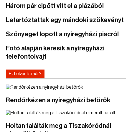
Három pár cipőtt vitt el a plázából
Letartóztattak egy mándoki szökevényt
Szőnyeget lopott a nyíregyházi piacról
Fotó alapján keresik a nyíregyházi
telefontolvajt
Ezt olvasta már?
Rendőrkézen a nyíregyházi betörők
Holtan találták meg a Tiszakóródnál