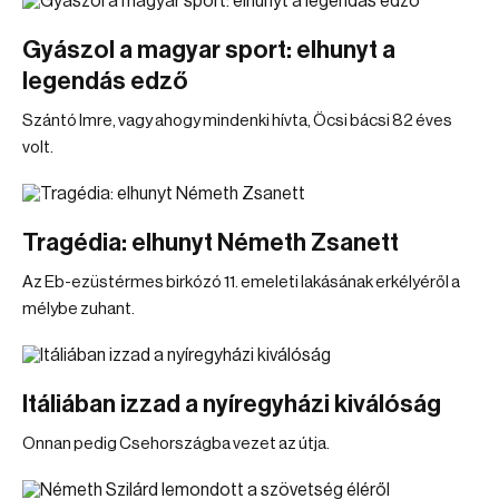
Gyászol a magyar sport: elhunyt a
legendás edző
Szántó Imre, vagy ahogy mindenki hívta, Öcsi bácsi 82 éves
volt.
Tragédia: elhunyt Németh Zsanett
Az Eb-ezüstérmes birkózó 11. emeleti lakásának erkélyéről a
mélybe zuhant.
Itáliában izzad a nyíregyházi kiválóság
Onnan pedig Csehországba vezet az útja.