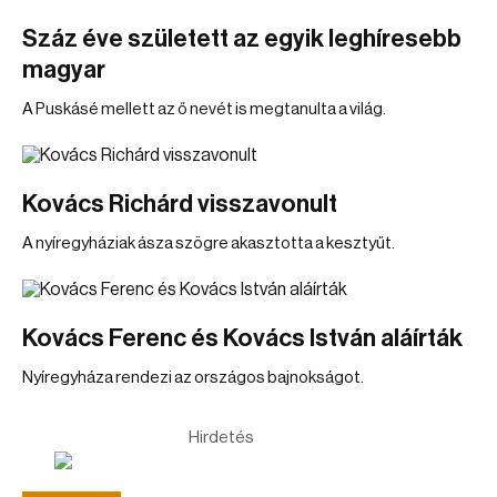
Száz éve született az egyik leghíresebb
magyar
A Puskásé mellett az ő nevét is megtanulta a világ.
Kovács Richárd visszavonult
A nyíregyháziak ásza szögre akasztotta a kesztyűt.
Kovács Ferenc és Kovács István aláírták
Nyíregyháza rendezi az országos bajnokságot.
Hirdetés