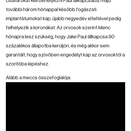
csavarokat kell behelyezni Paul állkapcsába, majd
további három hónappal később fogászati
implantátumokat kap, újabb negyedév elteltével pedig
felhelyezik a koronákat. Az orvosok szerint kilenc
hónapra lesz szükség, hogy Jake Paul állkapcsa 90
százalékos állapotba kerüljön, és még akkor sem
garantált, hogy a jövőben engedélyt kap az orvosoktól a
szorítóba lépéshez.
Alább a meccs összefoglalója: