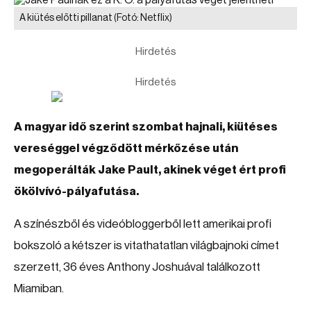
A kiütés előtti pillanat
(Fotó: Netflix)
Hirdetés
Hirdetés
A magyar idő szerint szombat hajnali, kiütéses
vereséggel végződött mérkőzése után
megoperálták Jake Pault, akinek véget ért profi
ökölvívó-pályafutása.
A színészből és videóbloggerből lett amerikai profi
bokszoló a kétszer is vitathatatlan világbajnoki címet
szerzett, 36 éves Anthony Joshuával találkozott
Miamiban.