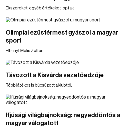
Ékszereket, egyéb értékeket loptak.
Olimpiai ezüstérmest gyászol a magyar
sport
Elhunyt Melis Zoltán.
Távozott a Kisvárda vezetőedzője
Több játékos is búcsúzott a klubtól.
Ifjúsági világbajnokság: negyeddöntős a
magyar válogatott