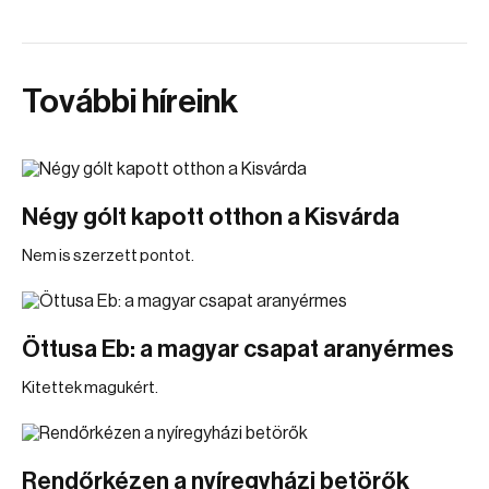
További híreink
Négy gólt kapott otthon a Kisvárda
Nem is szerzett pontot.
Öttusa Eb: a magyar csapat aranyérmes
Kitettek magukért.
Rendőrkézen a nyíregyházi betörők