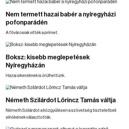
Nem termett hazai babér a nyíregyházi
pofonparádén
A fővárosiak vitték a prímet.
Boksz: kisebb meglepetések
Nyíregyházán
Hazai sikereknek is örülhettünk.
Németh Szilárdot Lőrincz Tamás váltja
Németh Szilárdot a közgyűlésen a szövetség tiszteletbeli
elnökének választották.