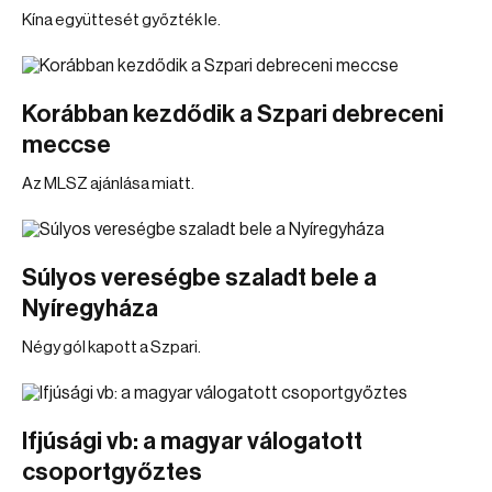
Kína együttesét győzték le.
Korábban kezdődik a Szpari debreceni
meccse
Az MLSZ ajánlása miatt.
Súlyos vereségbe szaladt bele a
Nyíregyháza
Négy gól kapott a Szpari.
Ifjúsági vb: a magyar válogatott
csoportgyőztes