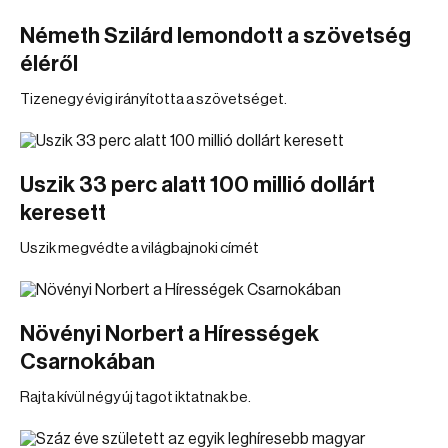
Németh Szilárd lemondott a szövetség
éléről
Tizenegy évig irányította a szövetséget.
Uszik 33 perc alatt 100 millió dollárt
keresett
Uszik megvédte a világbajnoki címét
Növényi Norbert a Hírességek
Csarnokában
Rajta kívül négy új tagot iktatnak be.