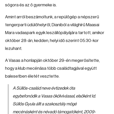
sógora és az ő gyermeke is.
Amint arról beszámoltunk, a repülőgép a népszerű
tengerparti üdülőhelyről, Dianiból a világhírű Maasai
Mara vadaspark egyik leszállópályájára tartott, amikor
október 28-án, kedden, helyi idő szerint 05:30-kor
lezuhant.
A Vasas a honlapján október 29-én megerősítette,
hogy a klub mecénása több családtagjával együtt
balesetben életét vesztette.
A Süllős-család neve évtizedek óta
egybefonódik a Vasas ökölvívással, elsőként Id.
Süllős Gyula állt a szakosztály mögé
mecénásként és névadó támogatóként, 2009-