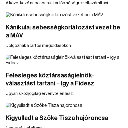
A következő napokban is tartós hőségre kell számítani.
Kánikula: sebességkorlátozást vezet be
a MÁV
Dolgoznak a tartós megoldásokon.
Felesleges köztársaságielnök-
választást tartani – így a Fidesz
Ugyanis közjogilag érvénytelen lesz.
Kigyulladt a Szőke Tisza hajóroncsa