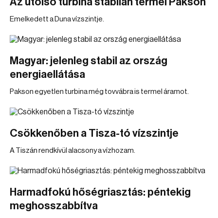
Az utolsó turbina stabilan termel Pakson
Emelkedett a Duna vízszintje.
Magyar: jelenleg stabil az ország
energiaellátása
Pakson egyetlen turbina még tovvábra is termel áramot.
Csökkenőben a Tisza-tó vízszintje
A Tiszán rendkívül alacsony a vízhozam.
Harmadfokú hőségriasztás: péntekig
meghosszabbítva