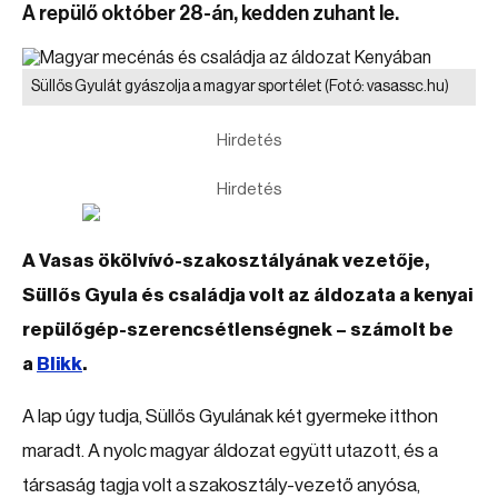
A repülő október 28-án, kedden zuhant le.
Süllős Gyulát gyászolja a magyar sportélet
(Fotó: vasassc.hu)
Hirdetés
Hirdetés
A Vasas ökölvívó-szakosztályának vezetője,
Süllős Gyula és családja volt az áldozata a kenyai
repülőgép-szerencsétlenségnek – számolt be
a
Blikk
.
A lap úgy tudja, Süllős Gyulának két gyermeke itthon
maradt. A nyolc magyar áldozat együtt utazott, és a
társaság tagja volt a szakosztály-vezető anyósa,