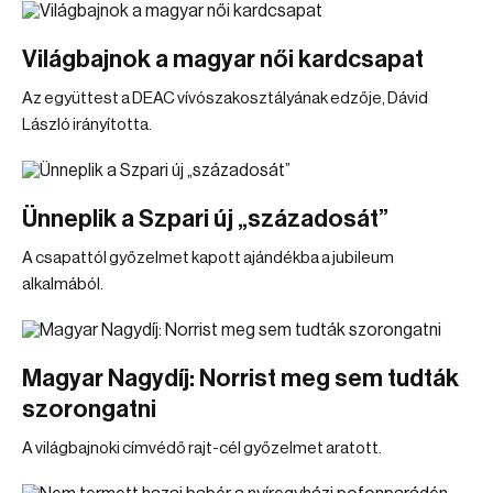
Világbajnok a magyar női kardcsapat
Az együttest a DEAC vívószakosztályának edzője, Dávid
László irányította.
Ünneplik a Szpari új „századosát”
A csapattól győzelmet kapott ajándékba a jubileum
alkalmából.
Magyar Nagydíj: Norrist meg sem tudták
szorongatni
A világbajnoki címvédő rajt-cél győzelmet aratott.