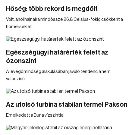
Hőség: több rekord is megdőlt
Volt, ahol hajnalra mindössze 26,8 Celsius-fokig csökkent a
hőmérséklet.
Egészségügyi határérték felett az
ózonszint
A levegőminőség alakulásában javuló tendencia nem
valószínű.
Az utolsó turbina stabilan termel Pakson
Emelkedett a Duna vízszintje.