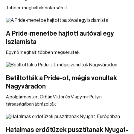
Többen meghaltak; sok a sérült.
A Pride-menetbe hajtott autóval egy
iszlamista
Egy nő meghalt, többen megsérültek.
Betiltották a Pride-ot, mégis vonultak
Nagyváradon
A polgármestert Orbán Viktor és Vlagyimir Putyin
társaságában ábrázolták.
Hatalmas erdőtüzek pusztítanak Nyugat-