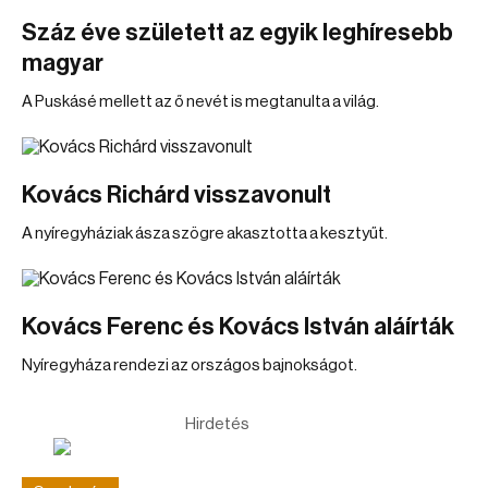
Száz éve született az egyik leghíresebb
magyar
A Puskásé mellett az ő nevét is megtanulta a világ.
Kovács Richárd visszavonult
A nyíregyháziak ásza szögre akasztotta a kesztyűt.
Kovács Ferenc és Kovács István aláírták
Nyíregyháza rendezi az országos bajnokságot.
Hirdetés