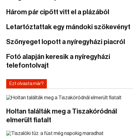
Három pár cipőtt vitt el a plázából
Letartóztattak egy mándoki szökevényt
Szőnyeget lopott a nyíregyházi piacról
Fotó alapján keresik a nyíregyházi
telefontolvajt
Ezt olvasta már?
Holtan találták meg a Tiszakóródnál
elmerült fiatalt