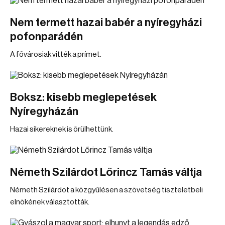
Nem termett hazai babér a nyíregyházi
pofonparádén
A fővárosiak vitték a prímet.
Boksz: kisebb meglepetések
Nyíregyházán
Hazai sikereknek is örülhettünk.
Németh Szilárdot Lőrincz Tamás váltja
Németh Szilárdot a közgyűlésen a szövetség tiszteletbeli
elnökének választották.