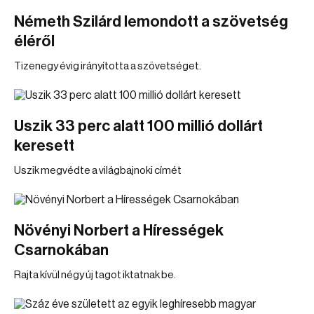
Németh Szilárd lemondott a szövetség
éléről
Tizenegy évig irányította a szövetséget.
Uszik 33 perc alatt 100 millió dollárt
keresett
Uszik megvédte a világbajnoki címét
Növényi Norbert a Hírességek
Csarnokában
Rajta kívül négy új tagot iktatnak be.