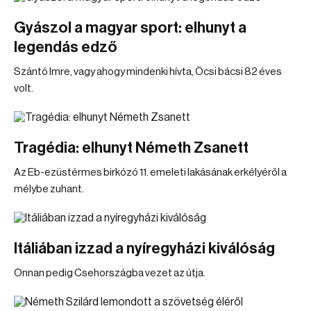
Gyászol a magyar sport: elhunyt a
legendás edző
Szántó Imre, vagy ahogy mindenki hívta, Öcsi bácsi 82 éves
volt.
Tragédia: elhunyt Németh Zsanett
Az Eb-ezüstérmes birkózó 11. emeleti lakásának erkélyéről a
mélybe zuhant.
Itáliában izzad a nyíregyházi kiválóság
Onnan pedig Csehországba vezet az útja.