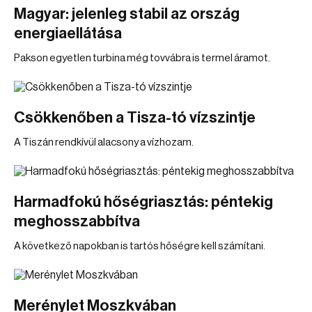
Magyar: jelenleg stabil az ország
energiaellátása
Pakson egyetlen turbina még tovvábra is termel áramot.
Csökkenőben a Tisza-tó vízszintje
A Tiszán rendkívül alacsony a vízhozam.
Harmadfokú hőségriasztás: péntekig
meghosszabbítva
A következő napokban is tartós hőségre kell számítani.
Merénylet Moszkvában