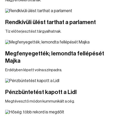
Nagy erőkkel oltanak.
Rendkívüli ülést tarthat a parlament
Tíz előterjesztést tárgyalhatnak.
Megfenyegették; lemondta fellépését
Majka
Erdélyben lépett volna színpadra.
Pénzbüntetést kapott a Lidl
Megtévesztő módon kummunikált a cég.