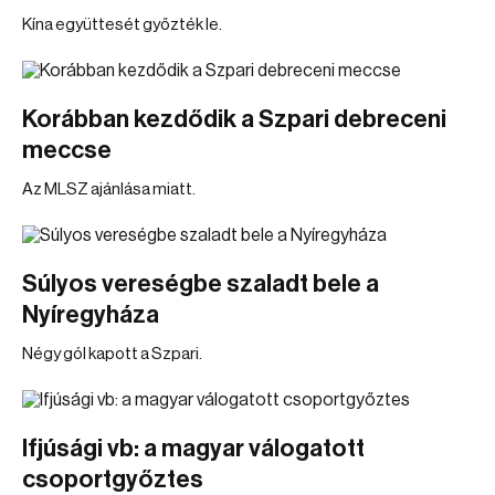
Kína együttesét győzték le.
Korábban kezdődik a Szpari debreceni
meccse
Az MLSZ ajánlása miatt.
Súlyos vereségbe szaladt bele a
Nyíregyháza
Négy gól kapott a Szpari.
Ifjúsági vb: a magyar válogatott
csoportgyőztes