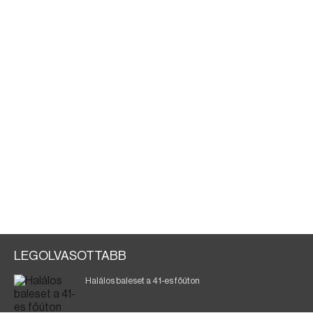
LEGOLVASOTTABB
Halálos baleset a 41-es főúton