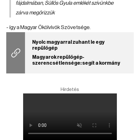
fájdalmában, Süllős Gyula emlékét szívünkbe
zárva megőrizzük
- így a Magyar Ökölvívók Szövetsége.
Nyolc magyarral zuhant le egy
repülőgép
Magyarok repülőgép-
szerencsétlensége: segít a kormány
Hirdetés