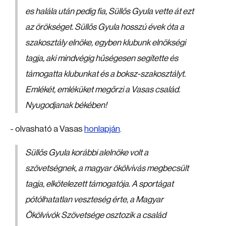
es halála után pedig fia, Süllős Gyula vette át ezt
az örökséget. Süllős Gyula hosszú évek óta a
szakosztály elnöke, egyben klubunk elnökségi
tagja, aki mindvégig hűségesen segítette és
támogatta klubunkat és a boksz-szakosztályt.
Emlékét, emléküket megőrzi a Vasas család.
Nyugodjanak békében!
- olvasható a Vasas
honlapján
.
Süllős Gyula korábbi alelnöke volt a
szövetségnek, a magyar ökölvívás megbecsült
tagja, elkötelezett támogatója. A sportágat
pótólhatatlan veszteség érte, a Magyar
Ökölvívók Szövetsége osztozik a család