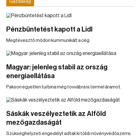
Gazdaság
Pénzbüntetést kapott a Lidl
Megtévesztő módon kummunikált a cég.
Magyar: jelenleg stabil az ország
energiaellátása
Pakson egyetlen turbina még tovvábra is termel áramot.
Sáskák veszélyeztetik az Alföld
mezőgazdaságát
Szükséghelyzeti engedélyt adtak ki több növényvédőszerre.