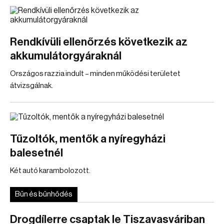
Rendkívüli ellenőrzés következik az
akkumulátorgyáraknál
Országos razzia indult – minden működési területet
átvizsgálnak.
Tűzoltók, mentők a nyíregyházi
balesetnél
Két autó karambolozott.
Bűn és bűnhődés
Drogdílerre csaptak le Tiszavasváriban