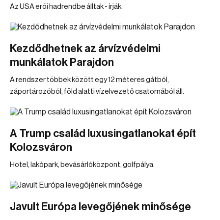
Az USA erői hadrendbe álltak - írják.
Kezdődhetnek az árvízvédelmi
munkálatok Parajdon
A rendszer többek között egy 12 méteres gátból,
záportározóból, föld alatti vízelvezető csatornából áll.
A Trump család luxusingatlanokat épít
Kolozsváron
Hotel, lakópark, bevásárlóközpont, golfpálya.
Javult Európa levegőjének minősége