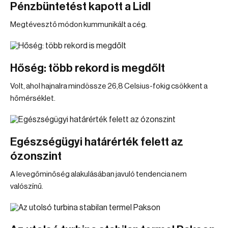
Pénzbüntetést kapott a Lidl
Megtévesztő módon kummunikált a cég.
Hőség: több rekord is megdőlt
Volt, ahol hajnalra mindössze 26,8 Celsius-fokig csökkent a
hőmérséklet.
Egészségügyi határérték felett az
ózonszint
A levegőminőség alakulásában javuló tendencia nem
valószínű.