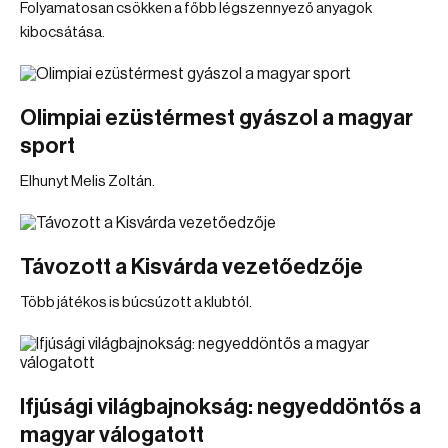
Folyamatosan csökken a főbb légszennyező anyagok
kibocsátása.
Olimpiai ezüstérmest gyászol a magyar
sport
Elhunyt Melis Zoltán.
Távozott a Kisvárda vezetőedzője
Több játékos is búcsúzott a klubtól.
Ifjúsági világbajnokság: negyeddöntős a
magyar válogatott