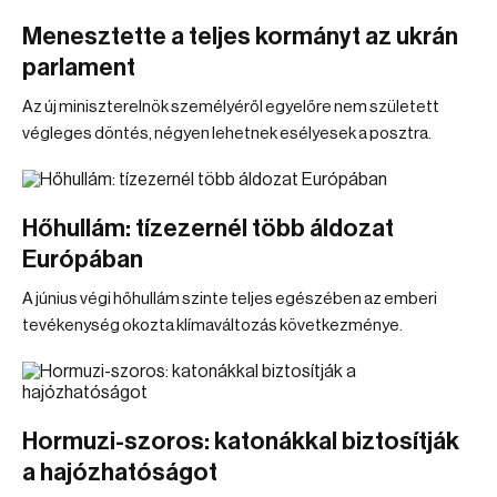
Menesztette a teljes kormányt az ukrán
parlament
Az új miniszterelnök személyéről egyelőre nem született
végleges döntés, négyen lehetnek esélyesek a posztra.
Hőhullám: tízezernél több áldozat
Európában
A június végi hőhullám szinte teljes egészében az emberi
tevékenység okozta klímaváltozás következménye.
Hormuzi-szoros: katonákkal biztosítják
a hajózhatóságot