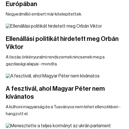
Európában
Negyedmillió embert már kitelepítettek.
Ellenállási politikát hirdetett meg Orbán
Viktor
A tiszás önkényuralmi rendszernek nincsenek meg a
gazdasági alapjai - mondta.
A fesztivál, ahol Magyar Péter nem
kívánatos
A külhoni magyarság és a Tusványos nem lehet ellenzékben -
hangzott el.