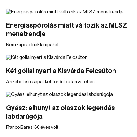
Energiaspórolás miatt változik az MLSZ
menetrendje
Nem kapcsolnak lámpákat.
Két góllal nyert a Kisvárda Felcsúton
A szabolcsi csapat két forduló után veretlen.
Gyász: elhunyt az olaszok legendás
labdarúgója
Franco Baresi 66 éves volt.