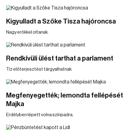
Kigyulladt a Szőke Tisza hajóroncsa
Nagy erőkkel oltanak.
Rendkívüli ülést tarthat a parlament
Tíz előterjesztést tárgyalhatnak.
Megfenyegették; lemondta fellépését
Majka
Erdélyben lépett volna színpadra.