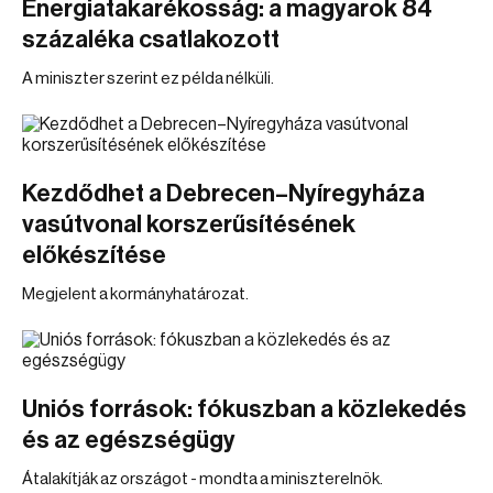
Energiatakarékosság: a magyarok 84
százaléka csatlakozott
A miniszter szerint ez példa nélküli.
Kezdődhet a Debrecen–Nyíregyháza
vasútvonal korszerűsítésének
előkészítése
Megjelent a kormányhatározat.
Uniós források: fókuszban a közlekedés
és az egészségügy
Átalakítják az országot - mondta a miniszterelnök.