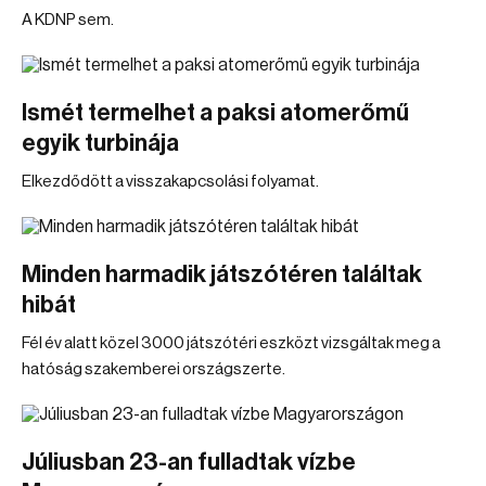
A KDNP sem.
Ismét termelhet a paksi atomerőmű
egyik turbinája
Elkezdődött a visszakapcsolási folyamat.
Minden harmadik játszótéren találtak
hibát
Fél év alatt közel 3000 játszótéri eszközt vizsgáltak meg a
hatóság szakemberei országszerte.
Júliusban 23-an fulladtak vízbe