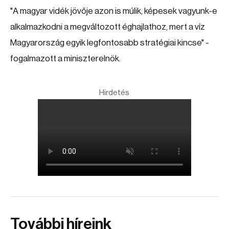
"A magyar vidék jövője azon is múlik, képesek vagyunk-e
alkalmazkodni a megváltozott éghajlathoz, mert a víz
Magyarország egyik legfontosabb stratégiai kincse" -
fogalmazott a miniszterelnök.
Hirdetés
További híreink