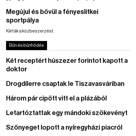
Megújul és bővül a fényeslitkei
sportpálya
Kiírták a közbeszerzést.
Bűn és bűnhődés
Két receptért húszezer forintot kapott a
doktor
Drogdílerre csaptak le Tiszavasváriban
Három pár cipőtt vitt el a plázából
Letartóztattak egy mándoki szökevényt
Szőnyeget lopott a nyíregyházi piacról