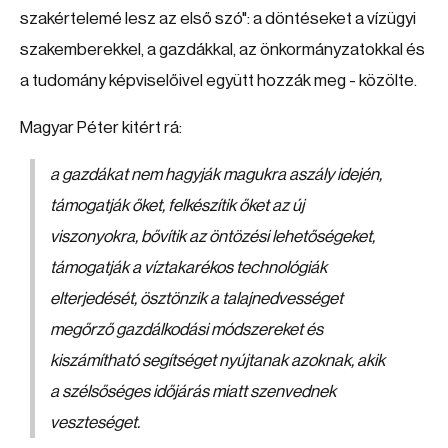
szakértelemé lesz az első szó": a döntéseket a vízügyi
szakemberekkel, a gazdákkal, az önkormányzatokkal és
a tudomány képviselőivel együtt hozzák meg - közölte.
Magyar Péter kitért rá:
a gazdákat nem hagyják magukra aszály idején,
támogatják őket, felkészítik őket az új
viszonyokra, bővítik az öntözési lehetőségeket,
támogatják a víztakarékos technológiák
elterjedését, ösztönzik a talajnedvességet
megőrző gazdálkodási módszereket és
kiszámítható segítséget nyújtanak azoknak, akik
a szélsőséges időjárás miatt szenvednek
veszteséget.