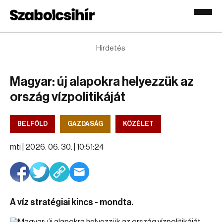
Hirdetés
Magyar: új alapokra helyezzük az
ország vízpolitikáját
BELFÖLD
GAZDASÁG
KÖZÉLET
mti |
2026. 06. 30. | 10:51:24
A víz stratégiai kincs - mondta.