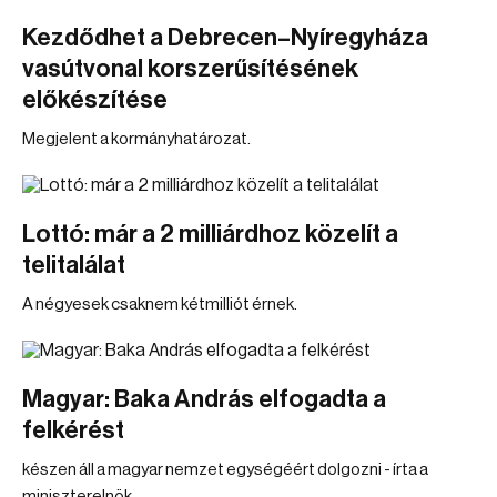
Kezdődhet a Debrecen–Nyíregyháza
vasútvonal korszerűsítésének
előkészítése
Megjelent a kormányhatározat.
Lottó: már a 2 milliárdhoz közelít a
telitalálat
A négyesek csaknem kétmilliót érnek.
Magyar: Baka András elfogadta a
felkérést
készen áll a magyar nemzet egységéért dolgozni - írta a
miniszterelnök.