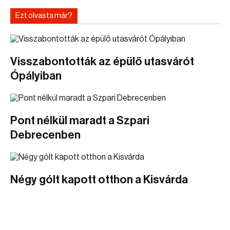
Ezt olvasta már?
Visszabontották az épülő utasvárót
Ópályiban
Pont nélkül maradt a Szpari
Debrecenben
Négy gólt kapott otthon a Kisvárda