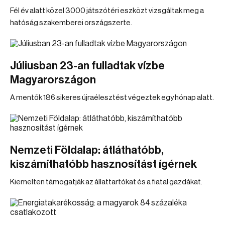
Fél év alatt közel 3000 játszótéri eszközt vizsgáltak meg a
hatóság szakemberei országszerte.
Júliusban 23-an fulladtak vízbe
Magyarországon
A mentők 186 sikeres újraélesztést végeztek egy hónap alatt.
Nemzeti Földalap: átláthatóbb,
kiszámíthatóbb hasznosítást ígérnek
Kiemelten támogatják az állattartókat és a fiatal gazdákat.