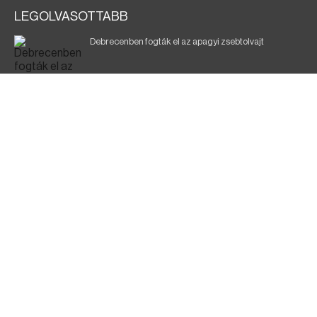
LEGOLVASOTTABB
Debrecenben fogták el az apagyi zsebtolvajt
Halálos baleset a 41-es főúton
700 megawattot spóroltak össze a magyarok
Fák égnek Tyukod és Nagyecsed között
Fürdőző után kutatnak Tiszakóródnál