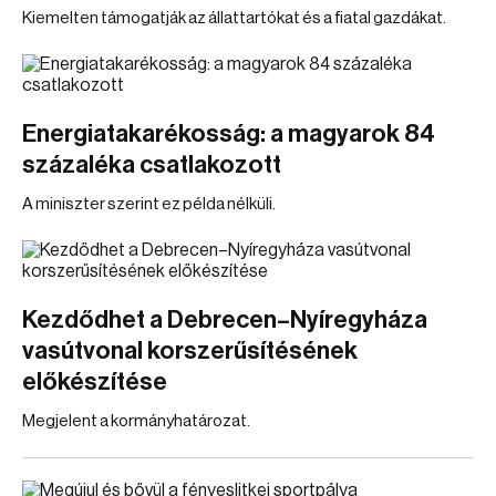
Kiemelten támogatják az állattartókat és a fiatal gazdákat.
Energiatakarékosság: a magyarok 84
százaléka csatlakozott
A miniszter szerint ez példa nélküli.
Kezdődhet a Debrecen–Nyíregyháza
vasútvonal korszerűsítésének
előkészítése
Megjelent a kormányhatározat.