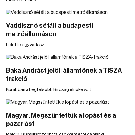
Vaddisznó sétált a budapesti
metróállomáson
Lelőtte egy vadász.
Baka Andrást jelöli államfőnek a TISZA-
frakció
Korábban a Legfelsőbb Bíróság elnöke volt.
Magyar: Megszüntettük a lopást és a
pazarlást
Majd 1000 milliárd forinttal csökkentették a hiányt –