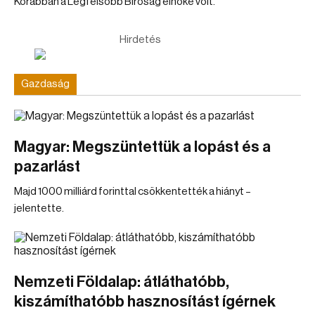
Korábban a Legfelsőbb Bíróság elnöke volt.
Hirdetés
Gazdaság
Magyar: Megszüntettük a lopást és a
pazarlást
Majd 1000 milliárd forinttal csökkentették a hiányt –
jelentette.
Nemzeti Földalap: átláthatóbb,
kiszámíthatóbb hasznosítást ígérnek