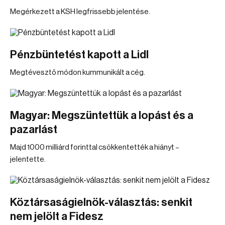
Megérkezett a KSH legfrissebb jelentése.
Pénzbüntetést kapott a Lidl
Megtévesztő módon kummunikált a cég.
Magyar: Megszüntettük a lopást és a
pazarlást
Majd 1000 milliárd forinttal csökkentették a hiányt –
jelentette.
Köztársaságielnök-választás: senkit
nem jelölt a Fidesz