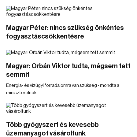
Magyar Péter: nincs szükség önkéntes
fogyasztáscsökkentésre
Magyar: Orbán Viktor tudta, mégsem tett
semmit
Energia- és vízügyi forradalomra van szükség - mondta a
miniszterelnök.
Több gyógyszert és kevesebb
üzemanyagot vásároltunk