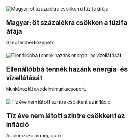
Magyar: öt százalékra csökken a tűzifa
áfája
Szeptember közepétől.
Ellenállóbbá tennék hazánk energia- és
vízellátását
Munkához lát a védelmi munkacsoport.
Tíz éve nem látott szintre csökkent az
infláció
Az elemzőket is meglepte.