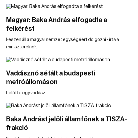
Magyar: Baka András elfogadta a
felkérést
készen áll a magyar nemzet egységéért dolgozni - írta a
miniszterelnök.
Vaddisznó sétált a budapesti
metróállomáson
Lelőtte egy vadász.
Baka Andrást jelöli államfőnek a TISZA-
frakció