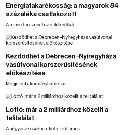
Energiatakarékosság: a magyarok 84
százaléka csatlakozott
A miniszter szerint ez példa nélküli.
Kezdődhet a Debrecen–Nyíregyháza
vasútvonal korszerűsítésének
előkészítése
Megjelent a kormányhatározat.
Lottó: már a 2 milliárdhoz közelít a
telitalálat
A négyesek csaknem kétmilliót érnek.