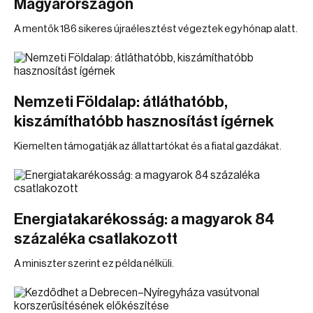
Magyarországon
A mentők 186 sikeres újraélesztést végeztek egy hónap alatt.
Nemzeti Földalap: átláthatóbb,
kiszámíthatóbb hasznosítást ígérnek
Kiemelten támogatják az állattartókat és a fiatal gazdákat.
Energiatakarékosság: a magyarok 84
százaléka csatlakozott
A miniszter szerint ez példa nélküli.