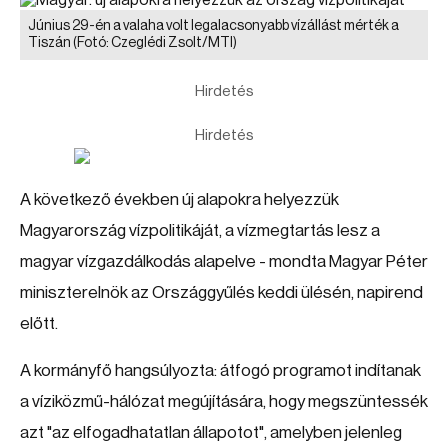
Június 29-én a valaha volt legalacsonyabb vízállást mérték a
Tiszán
(Fotó: Czeglédi Zsolt/MTI)
Hirdetés
Hirdetés
A következő években új alapokra helyezzük
Magyarország vízpolitikáját, a vízmegtartás lesz a
magyar vízgazdálkodás alapelve - mondta Magyar Péter
miniszterelnök az Országgyűlés keddi ülésén, napirend
előtt.
A kormányfő hangsúlyozta: átfogó programot indítanak
a víziközmű-hálózat megújítására, hogy megszüntessék
azt "az elfogadhatatlan állapotot", amelyben jelenleg