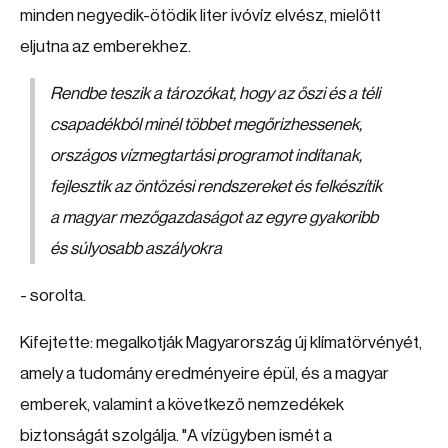
minden negyedik-ötödik liter ivóvíz elvész, mielőtt
eljutna az emberekhez.
Rendbe teszik a tározókat, hogy az őszi és a téli
csapadékból minél többet megőrizhessenek,
országos vízmegtartási programot indítanak,
fejlesztik az öntözési rendszereket és felkészítik
a magyar mezőgazdaságot az egyre gyakoribb
és súlyosabb aszályokra
- sorolta.
Kifejtette: megalkotják Magyarország új klímatörvényét,
amely a tudomány eredményeire épül, és a magyar
emberek, valamint a következő nemzedékek
biztonságát szolgálja. "A vízügyben ismét a