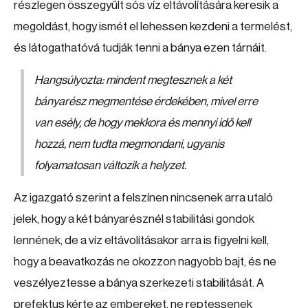
részlegen összegyűlt sós víz eltávolítására keresik a
megoldást, hogy ismét el lehessen kezdeni a termelést,
és látogathatóvá tudják tenni a bánya ezen tárnáit.
Hangsúlyozta: mindent megtesznek a két
bányarész megmentése érdekében, mivel erre
van esély, de hogy mekkora és mennyi idő kell
hozzá, nem tudta megmondani, ugyanis
folyamatosan változik a helyzet.
Az igazgató szerint a felszínen nincsenek arra utaló
jelek, hogy a két bányarésznél stabilitási gondok
lennének, de a víz eltávolításakor arra is figyelni kell,
hogy a beavatkozás ne okozzon nagyobb bajt, és ne
veszélyeztesse a bánya szerkezeti stabilitását. A
prefektus kérte az embereket, ne reptessenek