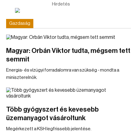
Hirdetés
Gazdaság
Magyar: Orbán Viktor tudta, mégsem tett
semmit
Energia- és vízügyi forradalomra van szükség - mondta a
miniszterelnök.
Több gyógyszert és kevesebb
üzemanyagot vásároltunk
Megérkezett a KSH legfrissebb jelentése.