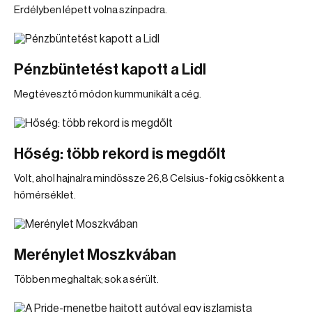
Erdélyben lépett volna színpadra.
Pénzbüntetést kapott a Lidl
Megtévesztő módon kummunikált a cég.
Hőség: több rekord is megdőlt
Volt, ahol hajnalra mindössze 26,8 Celsius-fokig csökkent a
hőmérséklet.
Merénylet Moszkvában
Többen meghaltak; sok a sérült.