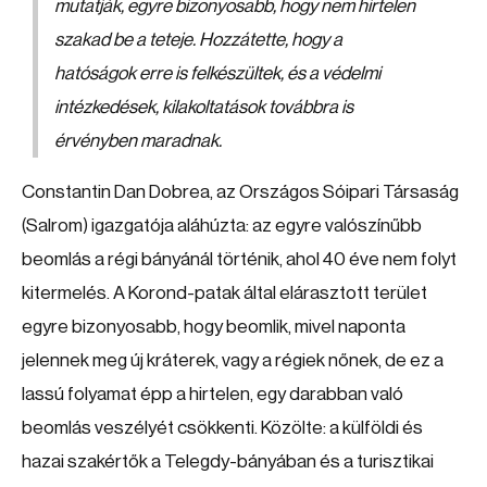
mutatják, egyre bizonyosabb, hogy nem hirtelen
szakad be a teteje. Hozzátette, hogy a
hatóságok erre is felkészültek, és a védelmi
intézkedések, kilakoltatások továbbra is
érvényben maradnak.
Constantin Dan Dobrea, az Országos Sóipari Társaság
(Salrom) igazgatója aláhúzta: az egyre valószínűbb
beomlás a régi bányánál történik, ahol 40 éve nem folyt
kitermelés. A Korond-patak által elárasztott terület
egyre bizonyosabb, hogy beomlik, mivel naponta
jelennek meg új kráterek, vagy a régiek nőnek, de ez a
lassú folyamat épp a hirtelen, egy darabban való
beomlás veszélyét csökkenti. Közölte: a külföldi és
hazai szakértők a Telegdy-bányában és a turisztikai