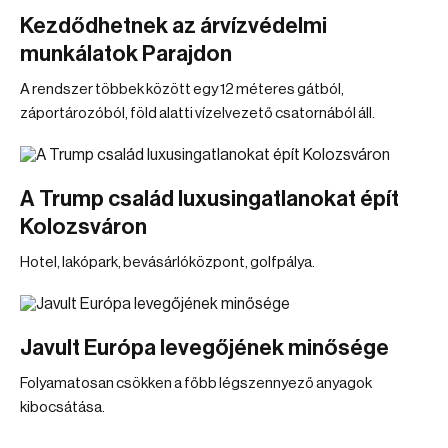
Kezdődhetnek az árvízvédelmi
munkálatok Parajdon
A rendszer többek között egy 12 méteres gátból,
záportározóból, föld alatti vízelvezető csatornából áll.
A Trump család luxusingatlanokat épít
Kolozsváron
Hotel, lakópark, bevásárlóközpont, golfpálya.
Javult Európa levegőjének minősége
Folyamatosan csökken a főbb légszennyező anyagok
kibocsátása.