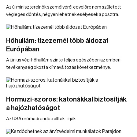
Az új miniszterelnök személyéről egyelőre nem született
végleges döntés, négyen lehetnek esélyesek a posztra.
Hőhullám: tízezernél több áldozat
Európában
A június végi hőhullám szinte teljes egészében az emberi
tevékenység okozta klímaváltozás következménye.
Hormuzi-szoros: katonákkal biztosítják
a hajózhatóságot
Az USA erői hadrendbe álltak - írják.