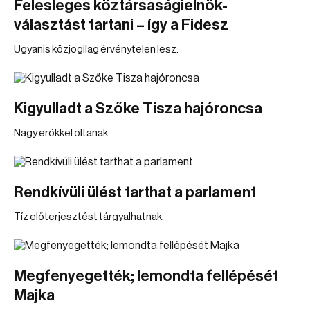
Felesleges köztársaságielnök-
választást tartani – így a Fidesz
Ugyanis közjogilag érvénytelen lesz.
Kigyulladt a Szőke Tisza hajóroncsa
Nagy erőkkel oltanak.
Rendkívüli ülést tarthat a parlament
Tíz előterjesztést tárgyalhatnak.
Megfenyegették; lemondta fellépését
Majka