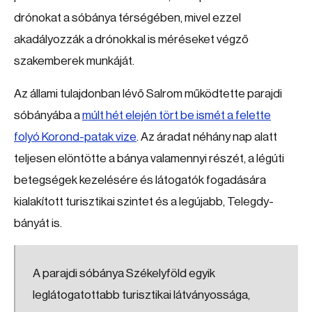
drónokat a sóbánya térségében, mivel ezzel
akadályozzák a drónokkal is méréseket végző
szakemberek munkáját.
Az állami tulajdonban lévő Salrom működtette parajdi
sóbányába a
múlt hét elején tört be ismét a felette
folyó Korond-patak vize
. Az áradat néhány nap alatt
teljesen elöntötte a bánya valamennyi részét, a légúti
betegségek kezelésére és látogatók fogadására
kialakított turisztikai szintet és a legújabb, Telegdy-
bányát is.
A parajdi sóbánya Székelyföld egyik
leglátogatottabb turisztikai látványossága,