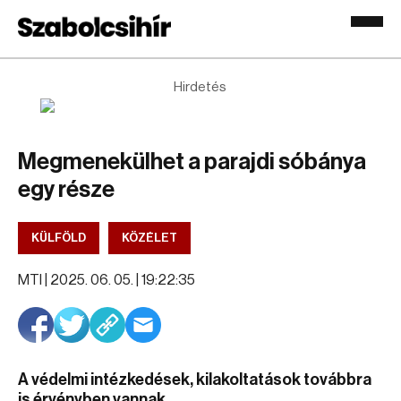
Hirdetés
Megmenekülhet a parajdi sóbánya
egy része
KÜLFÖLD
KÖZÉLET
MTI |
2025. 06. 05. | 19:22:35
A védelmi intézkedések, kilakoltatások továbbra
is érvényben vannak.