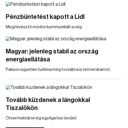
Pénzbüntetést kapott a Lidl
Megtévesztő módon kummunikált a cég.
Magyar: jelenleg stabil az ország
energiaellátása
Pakson egyetlen turbina még tovvábra is termel áramot.
Tovább küzdenek a lángokkal
Tiszalökön
Ötven hektáron ég egy ligetes terület.