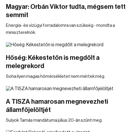
Magyar: Orbán Viktor tudta, mégsem tett
semmit
Energia- és vízügyi forradalomra van szükség - mondta a
miniszterelnök.
Hőség: Kékestetőn is megdőlt a
melegrekord
Soha ilyen magas hőmérsékletet nem mértek még.
A TISZA hamarosan megnevezheti
államfőjelöltjét
Sulyok Tamás mandátuma július 20-án szűnt meg.