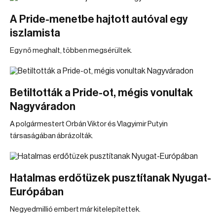
A Pride-menetbe hajtott autóval egy
iszlamista
Egy nő meghalt, többen megsérültek.
Betiltották a Pride-ot, mégis vonultak
Nagyváradon
A polgármestert Orbán Viktor és Vlagyimir Putyin
társaságában ábrázolták.
Hatalmas erdőtüzek pusztítanak Nyugat-
Európában
Negyedmillió embert már kitelepítettek.