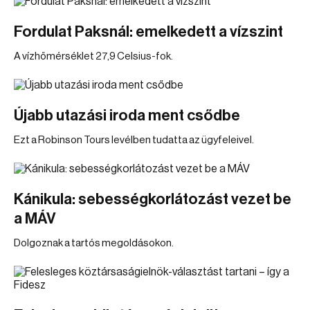
Fordulat Paksnál: emelkedett a vízszint
A vízhőmérséklet 27,9 Celsius-fok.
Újabb utazási iroda ment csődbe
Ezt a Robinson Tours levélben tudatta az ügyfeleivel.
Kánikula: sebességkorlátozást vezet be
a MÁV
Dolgoznak a tartós megoldásokon.