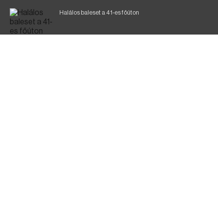
Halálos baleset a 41-es főúton
Gyász: elhunyt az olaszok legendás labdarúgója
Magyar Péter: ülésezett a Kormányzati Védelmi
Munkacsoport
Fák égnek Tyukod és Nagyecsed között
Fürdőző után kutatnak Tiszakóródnál