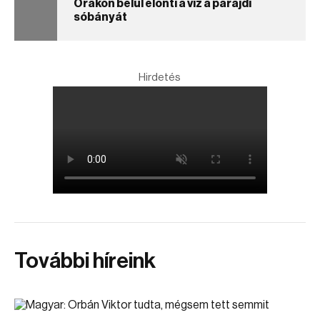
Órákon belül elönti a víz a parajdi
sóbányát
Hirdetés
További híreink