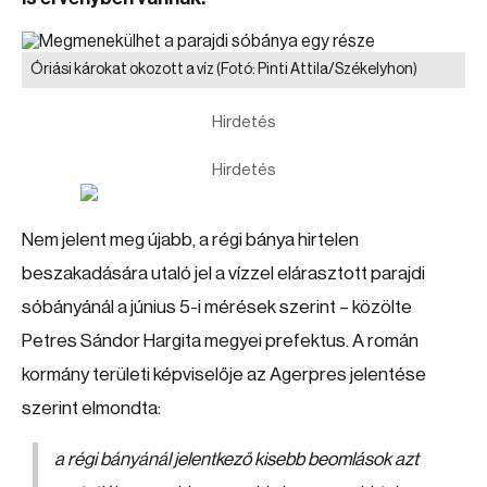
Óriási károkat okozott a víz
(Fotó: Pinti Attila/Székelyhon)
Hirdetés
Hirdetés
Nem jelent meg újabb, a régi bánya hirtelen
beszakadására utaló jel a vízzel elárasztott parajdi
sóbányánál a június 5-i mérések szerint – közölte
Petres Sándor Hargita megyei prefektus. A román
kormány területi képviselője az Agerpres jelentése
szerint elmondta:
a régi bányánál jelentkező kisebb beomlások azt