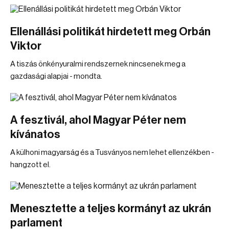
Ellenállási politikát hirdetett meg Orbán
Viktor
A tiszás önkényuralmi rendszernek nincsenek meg a
gazdasági alapjai - mondta.
A fesztivál, ahol Magyar Péter nem
kívánatos
A külhoni magyarság és a Tusványos nem lehet ellenzékben -
hangzott el.
Menesztette a teljes kormányt az ukrán
parlament