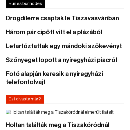
Bűn és bűnhődés
Drogdílerre csaptak le Tiszavasváriban
Három pár cipőtt vitt el a plázából
Letartóztattak egy mándoki szökevényt
Szőnyeget lopott a nyíregyházi piacról
Fotó alapján keresik a nyíregyházi
telefontolvajt
Ezt olvasta már?
Holtan találták meg a Tiszakóródnál