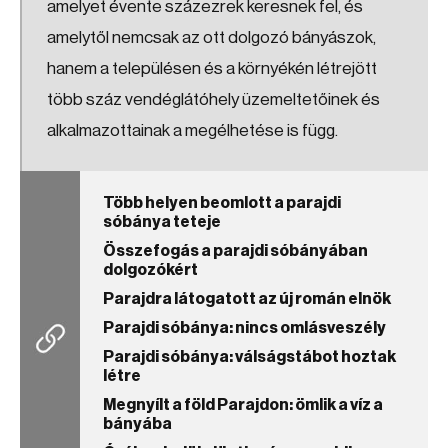
amelyet évente százezrek keresnek fel, és
amelytől nemcsak az ott dolgozó bányászok,
hanem a településen és a környékén létrejött
több száz vendéglátóhely üzemeltetőinek és
alkalmazottainak a megélhetése is függ.
Több helyen beomlott a parajdi
sóbánya teteje
Összefogás a parajdi sóbányában
dolgozókért
Parajdra látogatott az új román elnök
Parajdi sóbánya: nincs omlásveszély
Parajdi sóbánya: válságstábot hoztak
létre
Megnyílt a föld Parajdon: ömlik a víz a
bányába