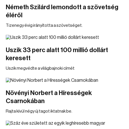
Németh Szilárd lemondott a szövetség
éléről
Tizenegy évig irányította a szövetséget.
Uszik 33 perc alatt 100 millió dollárt
keresett
Uszik megvédte a világbajnoki címét
Növényi Norbert a Hírességek
Csarnokában
Rajta kívül négy új tagot iktatnak be.