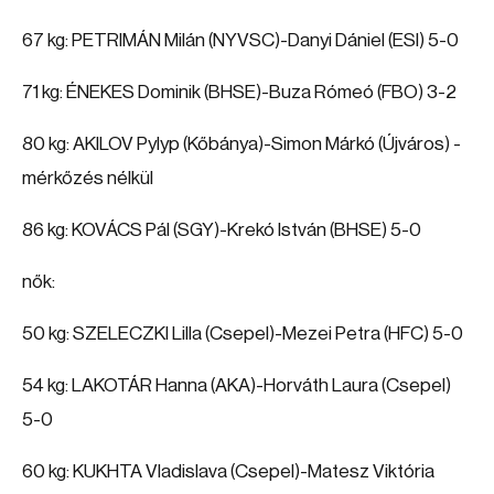
67 kg: PETRIMÁN Milán (NYVSC)-Danyi Dániel (ESI) 5-0
71 kg: ÉNEKES Dominik (BHSE)-Buza Rómeó (FBO) 3-2
80 kg: AKILOV Pylyp (Kőbánya)-Simon Márkó (Újváros) -
mérkőzés nélkül
86 kg: KOVÁCS Pál (SGY)-Krekó István (BHSE) 5-0
nők:
50 kg: SZELECZKI Lilla (Csepel)-Mezei Petra (HFC) 5-0
54 kg: LAKOTÁR Hanna (AKA)-Horváth Laura (Csepel)
5-0
60 kg: KUKHTA Vladislava (Csepel)-Matesz Viktória