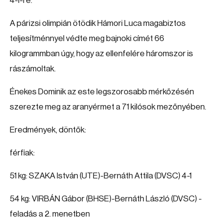
4-1-re.
A párizsi olimpián ötödik Hámori Luca magabiztos
teljesítménnyel védte meg bajnoki címét 66
kilogrammban úgy, hogy az ellenfelére háromszor is
rászámoltak.
Énekes Dominik az este legszorosabb mérkőzésén
szerezte meg az aranyérmet a 71 kilósok mezőnyében.
Eredmények, döntők:
férfiak:
51 kg: SZAKA István (UTE)-Bernáth Attila (DVSC) 4-1
54 kg: VIRBÁN Gábor (BHSE)-Bernáth László (DVSC) -
feladás a 2. menetben