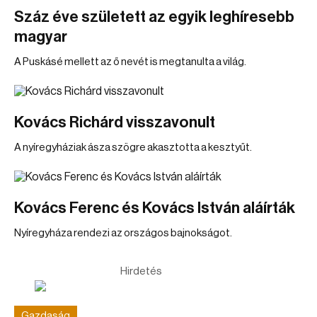
Száz éve született az egyik leghíresebb
magyar
A Puskásé mellett az ő nevét is megtanulta a világ.
Kovács Richárd visszavonult
A nyíregyháziak ásza szögre akasztotta a kesztyűt.
Kovács Ferenc és Kovács István aláírták
Nyíregyháza rendezi az országos bajnokságot.
Hirdetés
Gazdaság