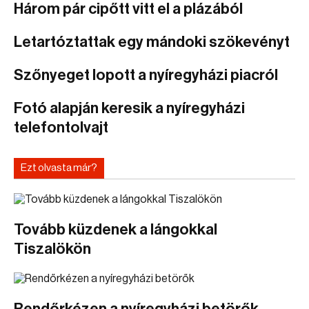
Három pár cipőtt vitt el a plázából
Letartóztattak egy mándoki szökevényt
Szőnyeget lopott a nyíregyházi piacról
Fotó alapján keresik a nyíregyházi
telefontolvajt
Ezt olvasta már?
Tovább küzdenek a lángokkal
Tiszalökön