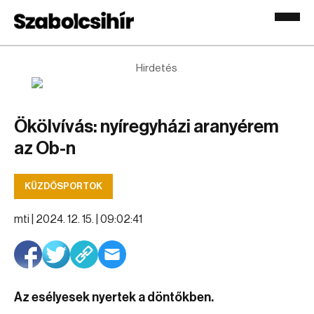
Hirdetés
Ökölvívás: nyíregyházi aranyérem
az Ob-n
KÜZDŐSPORTOK
mti |
2024. 12. 15. | 09:02:41
Az esélyesek nyertek a döntőkben.