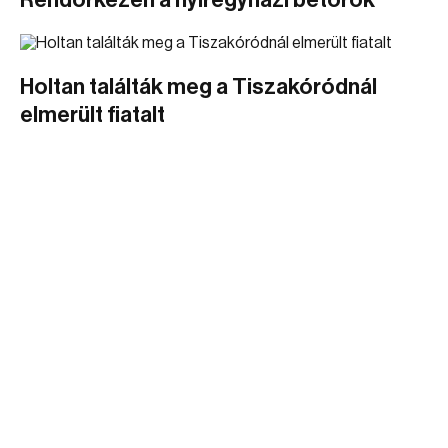
Rendőrkézen a nyíregyházi betörők
Holtan találták meg a Tiszakóródnál
elmerült fiatalt