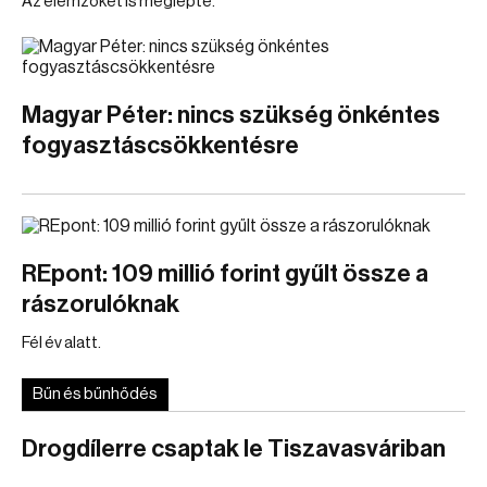
Az elemzőket is meglepte.
Magyar Péter: nincs szükség önkéntes
fogyasztáscsökkentésre
REpont: 109 millió forint gyűlt össze a
rászorulóknak
Fél év alatt.
Bűn és bűnhődés
Drogdílerre csaptak le Tiszavasváriban