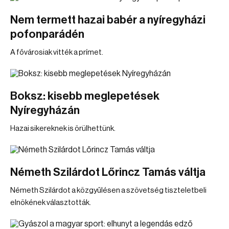
Nem termett hazai babér a nyíregyházi
pofonparádén
A fővárosiak vitték a prímet.
Boksz: kisebb meglepetések
Nyíregyházán
Hazai sikereknek is örülhettünk.
Németh Szilárdot Lőrincz Tamás váltja
Németh Szilárdot a közgyűlésen a szövetség tiszteletbeli
elnökének választották.