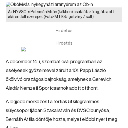
Az NYVSC-s Petrimán Milán (kékben) csak látszólag játszott
alárendelt szerepet
(Fotó: MTI/Szigetváry Zsolt)
Hirdetés
Hirdetés
A december 14-i, szombat esti programban az
esélyesek győzelmével zárult a 101. Papp László
ökölvívó országos bajnokság, amelynek a Gerevich
Aladár Nemzeti Sportcsarnok adott otthont.
A legjobb mérkőzést a férfiak 51 kilogrammos
súlycsoportjában Szaka István és DVSC bunyósa,
Bernáth Attila döntője hozta, melyet előbbi nyert meg