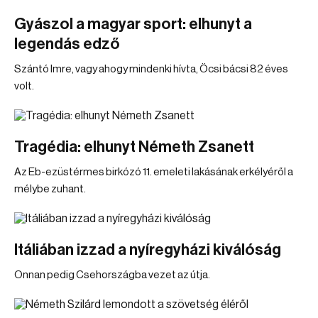
Gyászol a magyar sport: elhunyt a
legendás edző
Szántó Imre, vagy ahogy mindenki hívta, Öcsi bácsi 82 éves
volt.
Tragédia: elhunyt Németh Zsanett
Az Eb-ezüstérmes birkózó 11. emeleti lakásának erkélyéről a
mélybe zuhant.
Itáliában izzad a nyíregyházi kiválóság
Onnan pedig Csehországba vezet az útja.