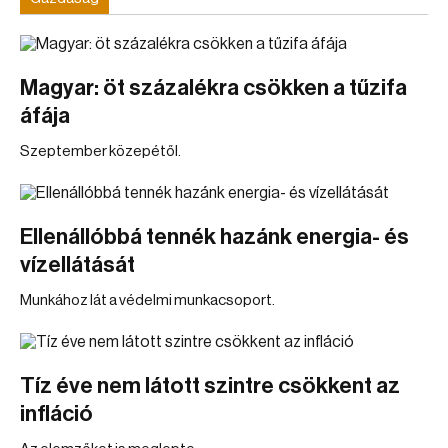
Magyar: öt százalékra csökken a tűzifa
áfája
Szeptember közepétől.
Ellenállóbbá tennék hazánk energia- és
vízellátását
Munkához lát a védelmi munkacsoport.
Tíz éve nem látott szintre csökkent az
infláció