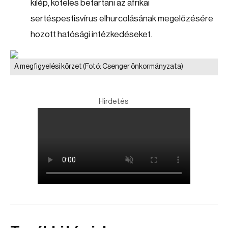
kilép, köteles betartani az afrikai
sertéspestisvírus elhurcolásának megelőzésére
hozott hatósági intézkedéseket.
A megfigyelési körzet
(Fotó: Csenger önkormányzata)
Hirdetés