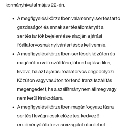
kormányhivatal május 22-én.
A megfigyelési körzetben valamennyi sertéstartó
gazdaságot és annak sertésállományát a
sertéstartók bejelentése alapján a járási
főállatorvosnak nyilvántartásba kell vennie.
A megfigyelési körzetben sertések közúton és
magánúton való szállítása, lábon hajtása tilos,
kivéve, ha azt a járási főállatorvos engedélyezi.
Közúton vagy vasúton történő tranzitszállítás
megengedett, ha a szállítmány nem áll meg vagy
nem kerül kirakodásra.
A megfigyelési körzetben magánfogyasztásra
sertést levágni csak előzetes, kedvező
eredményű állatorvosi vizsgálat után lehet.