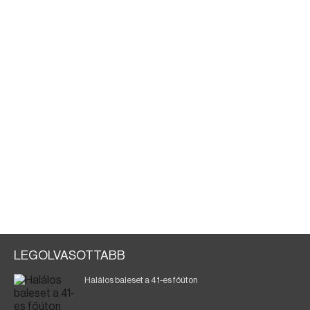
LEGOLVASOTTABB
Halálos baleset a 41-es főúton