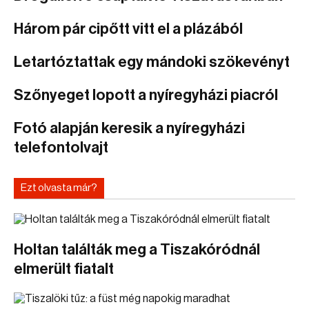
Három pár cipőtt vitt el a plázából
Letartóztattak egy mándoki szökevényt
Szőnyeget lopott a nyíregyházi piacról
Fotó alapján keresik a nyíregyházi
telefontolvajt
Ezt olvasta már?
Holtan találták meg a Tiszakóródnál
elmerült fiatalt