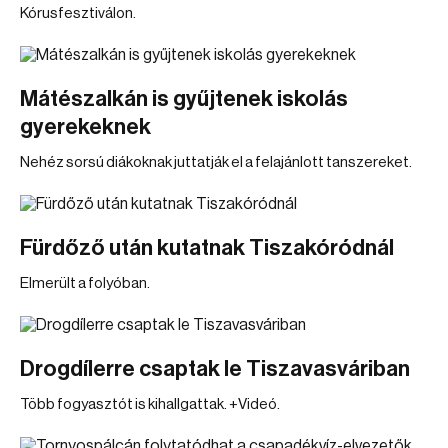
Kórusfesztiválon.
Mátészalkán is gyűjtenek iskolás
gyerekeknek
Nehéz sorsú diákoknak juttatják el a felajánlott tanszereket.
Fürdőző után kutatnak Tiszakóródnál
Elmerült a folyóban.
Drogdílerre csaptak le Tiszavasváriban
Több fogyasztót is kihallgattak. +Videó.