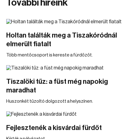
További híreink
Holtan találták meg a Tiszakóródnál
elmerült fiatalt
Több mentőcsoport is kereste a fürdőzőt.
Tiszalöki tűz: a füst még napokig
maradhat
Huszonkét tűzoltó dolgozott a helyszínen.
Fejlesztenék a kisvárdai fürdőt
Kiírták a pályázatot.