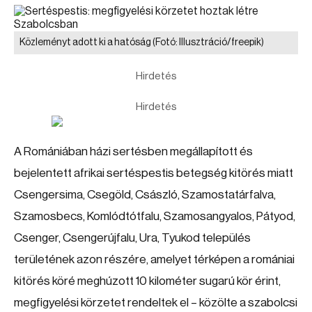
Közleményt adott ki a hatóság
(Fotó: Illusztráció/freepik)
Hirdetés
Hirdetés
A Romániában házi sertésben megállapított és
bejelentett afrikai sertéspestis betegség kitörés miatt
Csengersima, Csegöld, Császló, Szamostatárfalva,
Szamosbecs, Komlódtótfalu, Szamosangyalos, Pátyod,
Csenger, Csengerújfalu, Ura, Tyukod település
területének azon részére, amelyet térképen a romániai
kitörés köré meghúzott 10 kilométer sugarú kör érint,
megfigyelési körzetet rendeltek el – közölte a szabolcsi