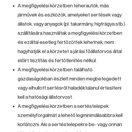
A megfigyelési körzetben teherautók, más
járművek és eszközök, amelyeket sertések vagy
állatok, vagy anyagok (pl. takarmány, hígtrágya stb.)
szállítására használtak a megfigyelési körzetben
és ezáltal esetleg fertőzöttek lehetnek, nem
hagyhatják el a körzetet a járási főállatorvos által
előírt tisztítás és fertőtlenítés nélkül.
A megfigyelési körzetben található
gazdaságokban észlelt minden megbetegedett
vagy elhullott sertésről haladéktalanul értesíteni
kell a hatósági állatorvost.
A megfigyelési körzetben a sertéstelepek
személyforgalmát a lehető legminimálisabbra kell
korlátozni. Aki a sertéstelepekre be- vagy onnan