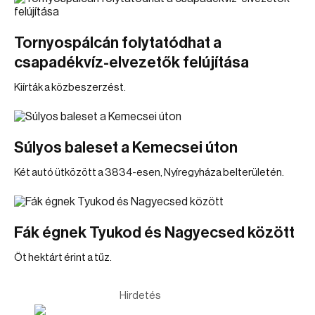
Tornyospálcán folytatódhat a
csapadékvíz-elvezetők felújítása
Kiírták a közbeszerzést.
Súlyos baleset a Kemecsei úton
Két autó ütközött a 3834-esen, Nyíregyháza belterületén.
Fák égnek Tyukod és Nagyecsed között
Öt hektárt érint a tűz.
Hirdetés