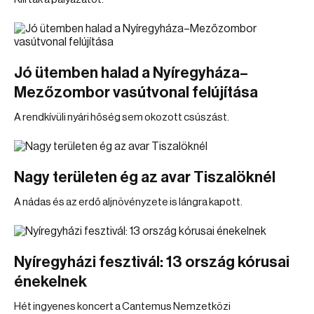
Jó ütemben halad a Nyíregyháza–
Mezőzombor vasútvonal felújítása
A rendkívüli nyári hőség sem okozott csúszást.
Nagy területen ég az avar Tiszalöknél
A nádas és az erdő aljnövényzete is lángra kapott.
Nyíregyházi fesztivál: 13 ország kórusai
énekelnek
Hét ingyenes koncert a Cantemus Nemzetközi