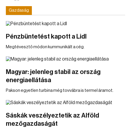
Gazdaság
Pénzbüntetést kapott a Lidl
Megtévesztő módon kummunikált a cég.
Magyar: jelenleg stabil az ország
energiaellátása
Pakson egyetlen turbina még tovvábra is termel áramot.
Sáskák veszélyeztetik az Alföld
mezőgazdaságát