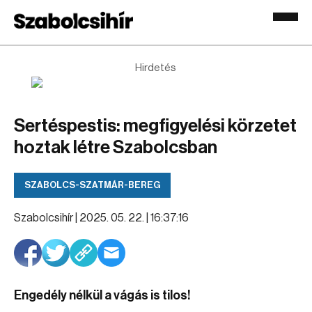
Hirdetés
Sertéspestis: megfigyelési körzetet
hoztak létre Szabolcsban
SZABOLCS-SZATMÁR-BEREG
Szabolcsihír |
2025. 05. 22. | 16:37:16
Engedély nélkül a vágás is tilos!