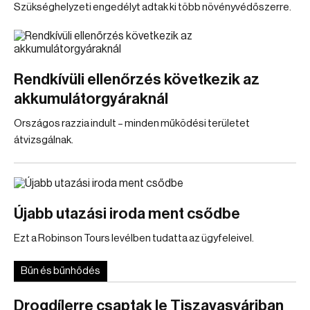
Szükséghelyzeti engedélyt adtak ki több növényvédőszerre.
Rendkívüli ellenőrzés következik az
akkumulátorgyáraknál
Országos razzia indult – minden működési területet
átvizsgálnak.
Újabb utazási iroda ment csődbe
Ezt a Robinson Tours levélben tudatta az ügyfeleivel.
Bűn és bűnhődés
Drogdílerre csaptak le Tiszavasváriban