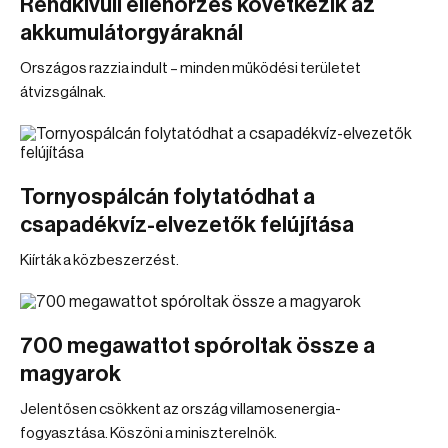
Rendkívüli ellenőrzés következik az
akkumulátorgyáraknál
Országos razzia indult – minden működési területet
átvizsgálnak.
Tornyospálcán folytatódhat a
csapadékvíz-elvezetők felújítása
Kiírták a közbeszerzést.
700 megawattot spóroltak össze a
magyarok
Jelentősen csökkent az ország villamosenergia-
fogyasztása. Köszöni a miniszterelnök.