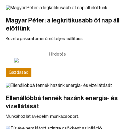
Magyar Péter: a legkritikusabb öt nap áll
előttünk
Közel a paksi atomerőmű teljes leállítása.
Hirdetés
Gazdaság
Ellenállóbbá tennék hazánk energia- és
vízellátását
Munkához lát a védelmi munkacsoport.