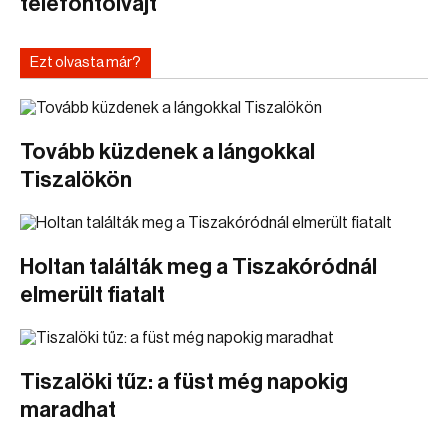
telefontolvajt
Ezt olvasta már?
Tovább küzdenek a lángokkal
Tiszalökön
Holtan találták meg a Tiszakóródnál
elmerült fiatalt
Tiszalöki tűz: a füst még napokig
maradhat