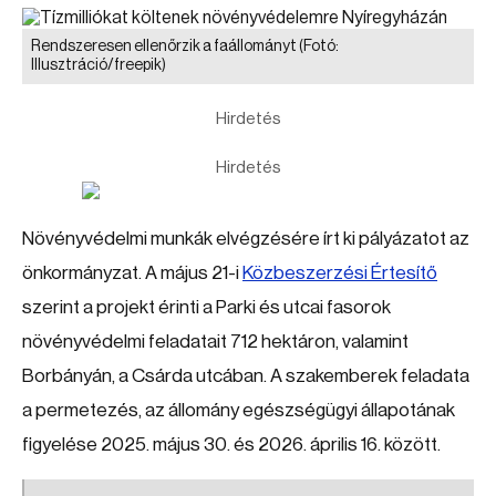
Rendszeresen ellenőrzik a faállományt
(Fotó:
Illusztráció/freepik)
Hirdetés
Hirdetés
Növényvédelmi munkák elvégzésére írt ki pályázatot az
önkormányzat. A május 21-i
Közbeszerzési Értesítő
szerint a projekt érinti a Parki és utcai fasorok
növényvédelmi feladatait 712 hektáron, valamint
Borbányán, a Csárda utcában. A szakemberek feladata
a permetezés, az állomány egészségügyi állapotának
figyelése 2025. május 30. és 2026. április 16. között.