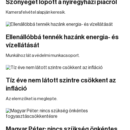
Szőnyeget lopott a nyíregyházi piacról
Kamerafelvétel alapján keresik.
Ellenállóbbá tennék hazánk energia- és
vízellátását
Munkához lát a védelmi munkacsoport.
Tíz éve nem látott szintre csökkent az
infláció
Az elemzőket is meglepte.
Magyar Péter: nincs szükség önkéntes