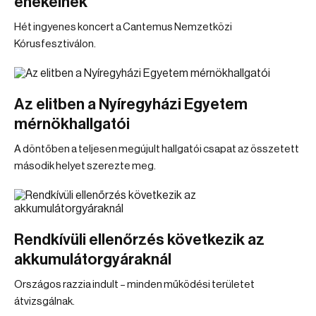
énekelnek
Hét ingyenes koncert a Cantemus Nemzetközi
Kórusfesztiválon.
Az elitben a Nyíregyházi Egyetem
mérnökhallgatói
A döntőben a teljesen megújult hallgatói csapat az összetett
második helyet szerezte meg.
Rendkívüli ellenőrzés következik az
akkumulátorgyáraknál
Országos razzia indult – minden működési területet
átvizsgálnak.