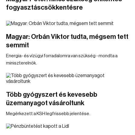
fogyasztáscsökkentésre
Magyar: Orbán Viktor tudta, mégsem tett
semmit
Energia- és vízügyi forradalomra van szükség - mondta a
miniszterelnök.
Több gyógyszert és kevesebb
üzemanyagot vásároltunk
Megérkezett a KSH legfrissebb jelentése.