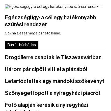
Egészségügy: a cél egy hatékonyabb
szűrési rendszer
Sok haláleset megelőzhető lenne.
Bűn és bűnhődés
Drogdílerre csaptak le Tiszavasváriban
Három pár cipőtt vitt el a plázából
Letartóztattak egy mándoki szökevényt
Szőnyeget lopott a nyíregyházi piacról
Fotó alapján keresik a nyíregyházi