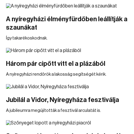
A nyíregyházi élményfürdőben leállítják a
szaunákat
Így takarékoskodnak.
Három pár cipőtt vitt el a plázából
A nyíregyházi rendőrök a lakosság segítségét kérik.
Jubilál a Vidor, Nyíregyháza fesztiválja
A jubileumra megújították a fesztivál arculatát is.