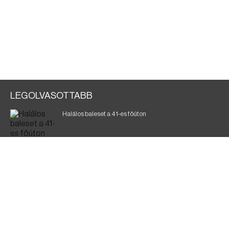
LEGOLVASOTTABB
Halálos baleset a 41-es főúton
Magyar Péter: ülésezett a Kormányzati Védelmi
Munkacsoport
A vasúti teherszállítást korlátozzák