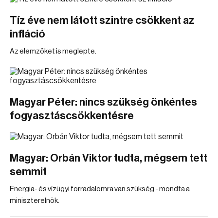
Tíz éve nem látott szintre csökkent az
infláció
Az elemzőket is meglepte.
Magyar Péter: nincs szükség önkéntes
fogyasztáscsökkentésre
Magyar: Orbán Viktor tudta, mégsem tett
semmit
Energia- és vízügyi forradalomra van szükség - mondta a
miniszterelnök.