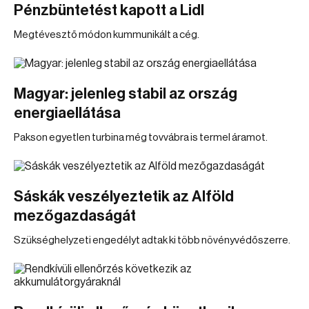
Pénzbüntetést kapott a Lidl
Megtévesztő módon kummunikált a cég.
Magyar: jelenleg stabil az ország
energiaellátása
Pakson egyetlen turbina még tovvábra is termel áramot.
Sáskák veszélyeztetik az Alföld
mezőgazdaságát
Szükséghelyzeti engedélyt adtak ki több növényvédőszerre.