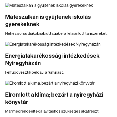
Mátészalkán is gyűjtenek iskolás
gyerekeknek
Nehéz sorsú diákoknak juttatják el a felajánlott tanszereket.
Energiatakarékossági intézkedések
Nyíregyházán
Felfüggyesztik például a fűnyírást.
Elromlott a klíma; bezárt a nyíregyházi
könyvtár
Már megrendeélték a javításhoz szükséges alkatrészt.