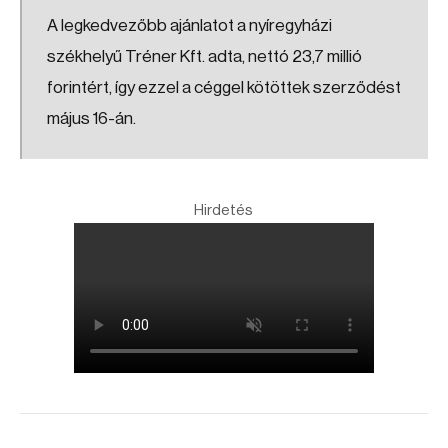
A legkedvezőbb ajánlatot a nyíregyházi
székhelyű Tréner Kft. adta, nettó 23,7 millió
forintért, így ezzel a céggel kötöttek szerződést
május 16-án.
Hirdetés