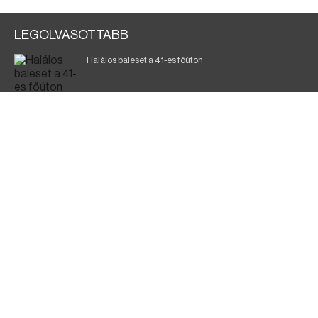
LEGOLVASOTTABB
Halálos baleset a 41-es főúton
Gyász: elhunyt az olaszok legendás labdarúgója
Magyar Péter: ülésezett a Kormányzati Védelmi
Munkacsoport
A vasúti teherszállítást korlátozzák
Fürdőző után kutatnak Tiszakóródnál