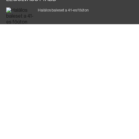
Halálos baleset a 41-es főúton
700 megawattot spóroltak össze a magyarok
Fák égnek Tyukod és Nagyecsed között
Magyar Péter: nemzeti összefogásra van szükség
Fürdőző után kutatnak Tiszakóródnál