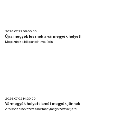
2026.07.22 08:00:50
Újra megyék lesznek a vármegyék helyett
Megszűnik a főispán elnevezés is.
2026.07.02 14:20:00
Vármegyék helyett ismét megyék jönnek
A főispán elnevezést a kormánymegbízott váltja fel.