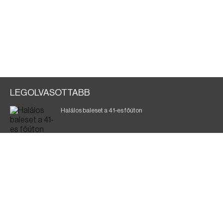
LEGOLVASOTTABB
Halálos baleset a 41-es főúton
700 megawattot spóroltak össze a magyarok
Fák égnek Tyukod és Nagyecsed között