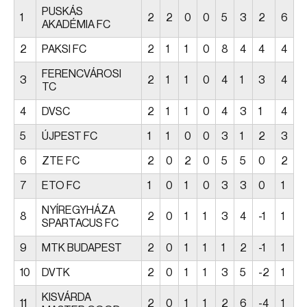
PUSKÁS
1
2
2
0
0
5
3
2
6
AKADÉMIA FC
2
PAKSI FC
2
1
1
0
8
4
4
4
FERENCVÁROSI
3
2
1
1
0
4
1
3
4
TC
4
DVSC
2
1
1
0
4
3
1
4
5
ÚJPEST FC
1
1
0
0
3
1
2
3
6
ZTE FC
2
0
2
0
5
5
0
2
7
ETO FC
1
0
1
0
3
3
0
1
NYÍREGYHÁZA
8
2
0
1
1
3
4
-1
1
SPARTACUS FC
9
MTK BUDAPEST
2
0
1
1
1
2
-1
1
10
DVTK
2
0
1
1
3
5
-2
1
KISVÁRDA
11
2
0
1
1
2
6
-4
1