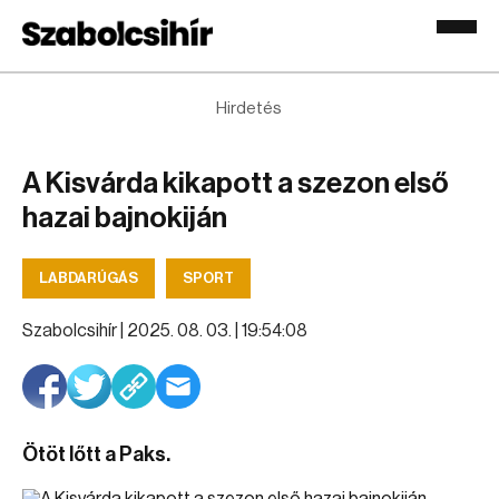
Hirdetés
A Kisvárda kikapott a szezon első
hazai bajnokiján
LABDARÚGÁS
SPORT
Szabolcsihír |
2025. 08. 03. | 19:54:08
Ötöt lőtt a Paks.