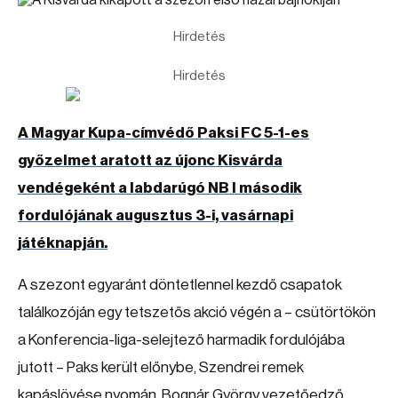
Hirdetés
Hirdetés
A Magyar Kupa-címvédő Paksi FC 5-1-es
győzelmet aratott az újonc Kisvárda
vendégeként a labdarúgó NB I második
fordulójának augusztus 3-i, vasárnapi
játéknapján.
A szezont egyaránt döntetlennel kezdő csapatok
találkozóján egy tetszetős akció végén a – csütörtökön
a Konferencia-liga-selejtező harmadik fordulójába
jutott – Paks került előnybe, Szendrei remek
kapáslövése nyomán. Bognár György vezetőedző