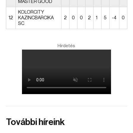
MASTER GOOD
KOLORCITY
12
KAZINCBARCIKA
2
0
0
2
1
5
-4
0
SC
Hirdetés
További híreink