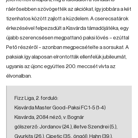
ráérősebben szövögették az akciókat, így jobbára a két
tizenhatos között zajlott a küzdelem. A cserecsatárok
érkezésével felpezsdült a Kisvárda támadójátéka, egy
újabb szerencsésen megpattanó paksi lövés – ezúttal
Pető részéről – azonban megpecsételte a sorsukat. A
paksiak így alaposan elrontották ellenfelük jubileumát,
ugyanis az újonc együttes 200. meccsét vívta az
élvonalban.
Fizz Liga, 2. forduló:
Kisvárda Master Good–Paksi FC 1-5 (1-4)
Kisvárda, 2084 néző, v: Bognár
gólszerző: Jordanov (24.), illetve Szendrei (5.),
Gyurkits (26.), Cipetic (35., öngól), Hahn (39.),