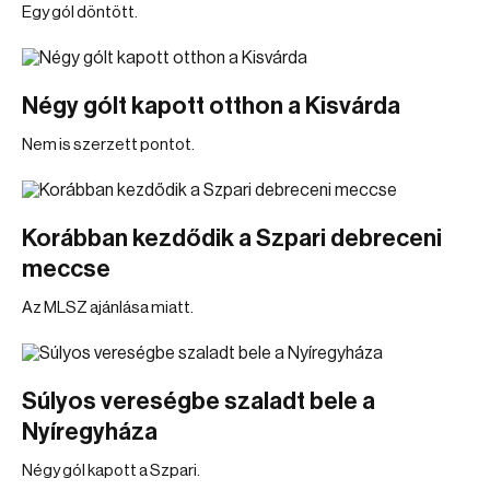
Egy gól döntött.
Négy gólt kapott otthon a Kisvárda
Nem is szerzett pontot.
Korábban kezdődik a Szpari debreceni
meccse
Az MLSZ ajánlása miatt.
Súlyos vereségbe szaladt bele a
Nyíregyháza
Négy gól kapott a Szpari.