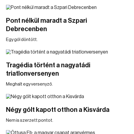
Pont nélkül maradt a Szpari
Debrecenben
Egy gól döntött.
Tragédia történt a nagyatádi
triatlonversenyen
Meghalt egy versenyző.
Négy gólt kapott otthon a Kisvárda
Nem is szerzett pontot.