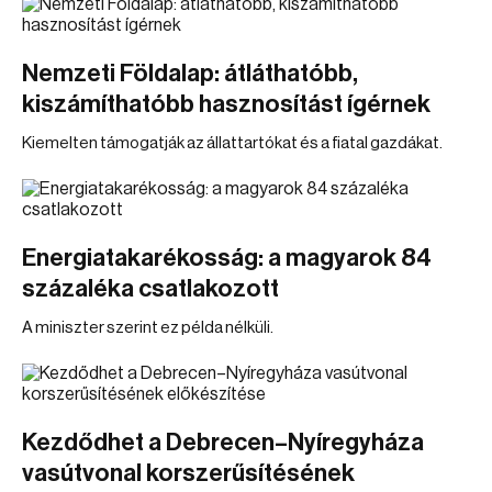
Nemzeti Földalap: átláthatóbb,
kiszámíthatóbb hasznosítást ígérnek
Kiemelten támogatják az állattartókat és a fiatal gazdákat.
Energiatakarékosság: a magyarok 84
százaléka csatlakozott
A miniszter szerint ez példa nélküli.
Kezdődhet a Debrecen–Nyíregyháza
vasútvonal korszerűsítésének