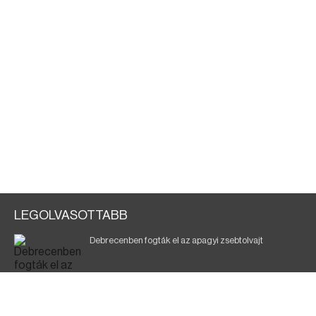
LEGOLVASOTTABB
Debrecenben fogták el az apagyi zsebtolvajt
Halálos baleset a 41-es főúton