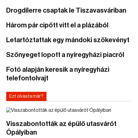
Drogdílerre csaptak le Tiszavasváriban
Három pár cipőtt vitt el a plázából
Letartóztattak egy mándoki szökevényt
Szőnyeget lopott a nyíregyházi piacról
Fotó alapján keresik a nyíregyházi
telefontolvajt
Ezt olvasta már?
Visszabontották az épülő utasvárót
Ópályiban