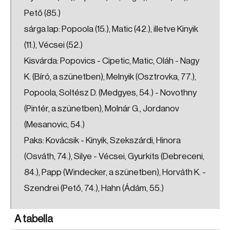
Pető (85.)
sárga lap: Popoola (15.), Matic (42.), illetve Kinyik
(11.), Vécsei (52.)
Kisvárda: Popovics - Cipetic, Matic, Oláh - Nagy
K. (Bíró, a szünetben), Melnyik (Osztrovka, 77.),
Popoola, Soltész D. (Medgyes, 54.) - Novothny
(Pintér, a szünetben), Molnár G., Jordanov
(Mesanovic, 54.)
Paks: Kovácsik - Kinyik, Szekszárdi, Hinora
(Osváth, 74.), Silye - Vécsei, Gyurkits (Debreceni,
84.), Papp (Windecker, a szünetben), Horváth K. -
Szendrei (Pető, 74.), Hahn (Ádám, 55.)
A tabella