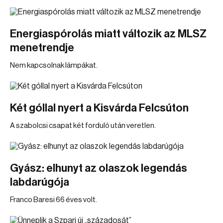
Energiaspórolás miatt változik az MLSZ
menetrendje
Nem kapcsolnak lámpákat.
Két góllal nyert a Kisvárda Felcsúton
A szabolcsi csapat két forduló után veretlen.
Gyász: elhunyt az olaszok legendás
labdarúgója
Franco Baresi 66 éves volt.