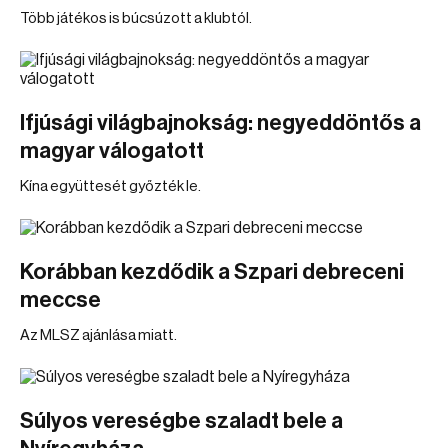
Több játékos is búcsúzott a klubtól.
Ifjúsági világbajnokság: negyeddöntős a
magyar válogatott
Kína együttesét győzték le.
Korábban kezdődik a Szpari debreceni
meccse
Az MLSZ ajánlása miatt.
Súlyos vereségbe szaladt bele a