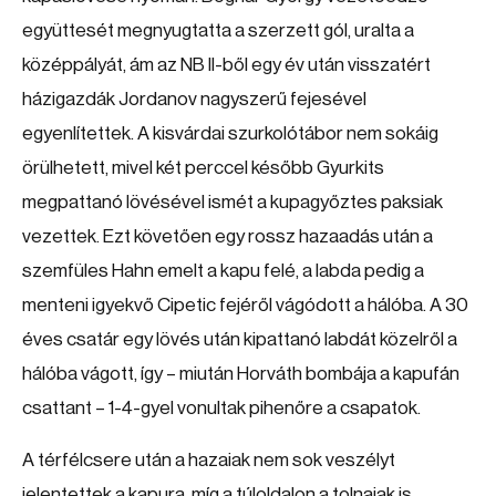
együttesét megnyugtatta a szerzett gól, uralta a
középpályát, ám az NB II-ből egy év után visszatért
házigazdák Jordanov nagyszerű fejesével
egyenlítettek. A kisvárdai szurkolótábor nem sokáig
örülhetett, mivel két perccel később Gyurkits
megpattanó lövésével ismét a kupagyőztes paksiak
vezettek. Ezt követően egy rossz hazaadás után a
szemfüles Hahn emelt a kapu felé, a labda pedig a
menteni igyekvő Cipetic fejéről vágódott a hálóba. A 30
éves csatár egy lövés után kipattanó labdát közelről a
hálóba vágott, így – miután Horváth bombája a kapufán
csattant – 1-4-gyel vonultak pihenőre a csapatok.
A térfélcsere után a hazaiak nem sok veszélyt
jelentettek a kapura, míg a túloldalon a tolnaiak is