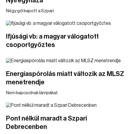
Nyíregyháza
Négy gól kapott a Szpari.
Ifjúsági vb: a magyar válogatott
csoportgyőztes
Energiaspórolás miatt változik az MLSZ
menetrendje
Nem kapcsolnak lámpákat.
Pont nélkül maradt a Szpari
Debrecenben