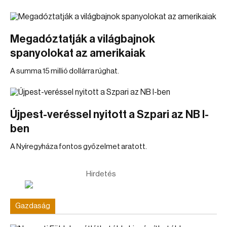
Megadóztatják a világbajnok
spanyolokat az amerikaiak
A summa 15 millió dollárra rúghat.
Újpest-veréssel nyitott a Szpari az NB I-
ben
A Nyíregyháza fontos győzelmet aratott.
Hirdetés
Gazdaság