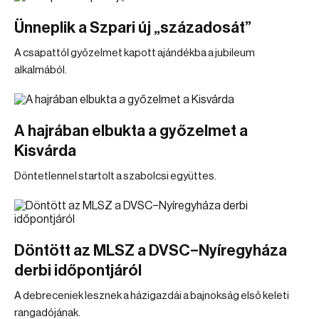
Ünneplik a Szpari új „századosát”
A csapattól győzelmet kapott ajándékba a jubileum
alkalmából.
A hajrában elbukta a győzelmet a
Kisvárda
Döntetlennel startolt a szabolcsi együttes.
Döntött az MLSZ a DVSC–Nyíregyháza
derbi időpontjáról
A debreceniek lesznek a házigazdái a bajnokság első keleti
rangadójának.