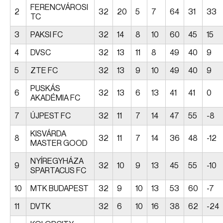
FERENCVÁROSI
2
32
20
5
7
64
31
33
TC
3
PAKSI FC
32
14
8
10
60
45
15
4
DVSC
32
13
11
8
49
40
9
5
ZTE FC
32
13
9
10
49
40
9
PUSKÁS
6
32
13
6
13
41
41
0
AKADÉMIA FC
7
ÚJPEST FC
32
11
7
14
47
55
-8
KISVÁRDA
8
32
11
7
14
36
48
-12
MASTER GOOD
NYÍREGYHÁZA
9
32
10
9
13
45
55
-10
SPARTACUS FC
10
MTK BUDAPEST
32
9
10
13
53
60
-7
11
DVTK
32
6
10
16
38
62
-24