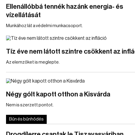
Ellenállóbbá tennék hazánk energia- és
vízellátását
Munkához lát a védelmi munkacsoport.
Tíz éve nem látott szintre csökkent az inflá
Az elemzőket is meglepte.
Négy gólt kapott otthon a Kisvárda
Nem is szerzett pontot.
Bűn és bűnhődés
Drogdílerre csaptak le Tiszavasváriban