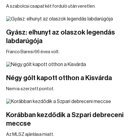
A szabolcsi csapat két forduló után veretlen.
Gyász: elhunyt az olaszok legendás
labdarúgója
Franco Baresi 66 éves volt.
Négy gólt kapott otthon a Kisvárda
Nem is szerzett pontot.
Korábban kezdődik a Szpari debreceni
meccse
Az MLSZ ajánlása miatt.