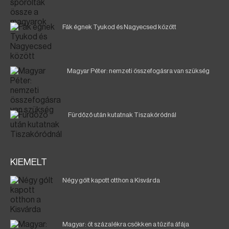
Fák égnek Tyukod és Nagyecsed között
Magyar Péter: nemzeti összefogásra van szükség
Fürdőző után kutatnak Tiszakóródnál
KIEMELT
Négy gólt kapott otthon a Kisvárda
Magyar: öt százalékra csökken a tűzifa áfája