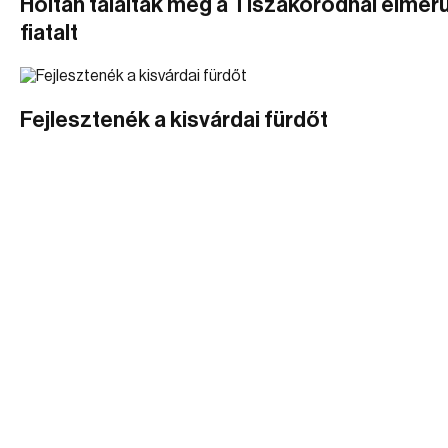
Holtan találták meg a Tiszakóródnál elmerü
fiatalt
Fejlesztenék a kisvárdai fürdőt