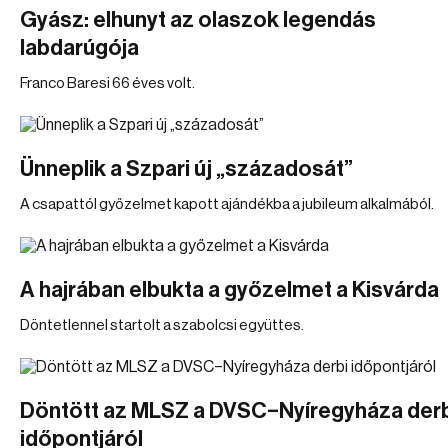
Gyász: elhunyt az olaszok legendás
labdarúgója
Franco Baresi 66 éves volt.
Ünneplik a Szpari új „századosát”
A csapattól győzelmet kapott ajándékba a jubileum alkalmából.
A hajrában elbukta a győzelmet a Kisvárda
Döntetlennel startolt a szabolcsi együttes.
Döntött az MLSZ a DVSC–Nyíregyháza der
időpontjáról