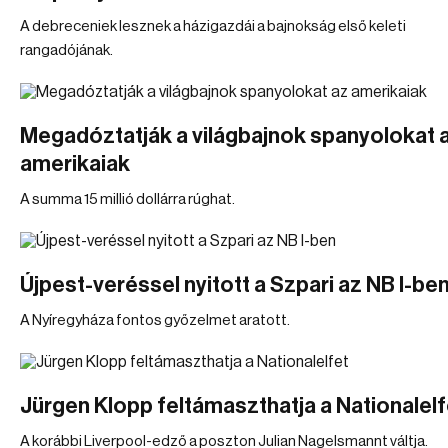
A debreceniek lesznek a házigazdái a bajnokság első keleti
rangadójának.
Megadóztatják a világbajnok spanyolokat 
amerikaiak
A summa 15 millió dollárra rúghat.
Újpest-veréssel nyitott a Szpari az NB I-be
A Nyíregyháza fontos győzelmet aratott.
Jürgen Klopp feltámaszthatja a Nationalelf
A korábbi Liverpool-edző a poszton Julian Nagelsmannt váltja.