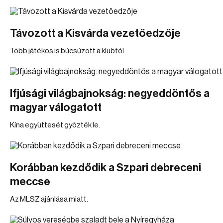
Távozott a Kisvárda vezetőedzője
Több játékos is búcsúzott a klubtól.
Ifjúsági világbajnokság: negyeddöntős a
magyar válogatott
Kína együttesét győzték le.
Korábban kezdődik a Szpari debreceni
meccse
Az MLSZ ajánlása miatt.