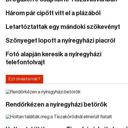
Három pár cipőtt vitt el a plázából
Letartóztattak egy mándoki szökevényt
Szőnyeget lopott a nyíregyházi piacról
Fotó alapján keresik a nyíregyházi
telefontolvajt
Ezt olvasta már?
Rendőrkézen a nyíregyházi betörők