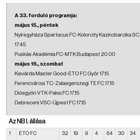
A 33. forduló programja:
május 15., péntek
Nyíregyháza Spartacus FC-Kolorcity Kazincbarcika SC
17.45
Puskás Akadémia FC-MTK Budapest 20.00
május 16., szombat
Kisvárda Master Good-ETO FC Győr 17.15
Ferencvárosi TC-Zalaegerszegi TE FC 17.15
Diósgyőri VTK-Paksi FC 17.15
Debreceni VSC-Újpest FC 17.15
Az NB I. állása
1
ETO FC
32
19
9
4
64
30
34