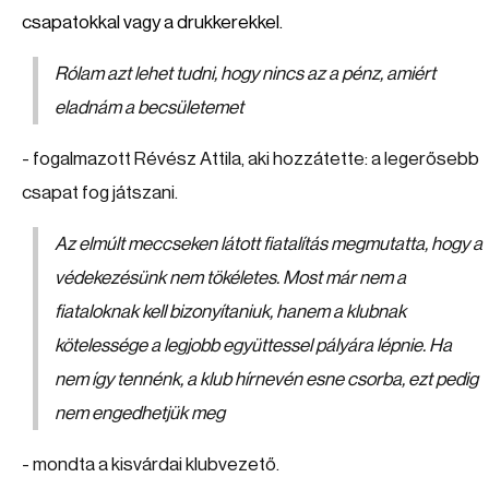
csapatokkal vagy a drukkerekkel.
Rólam azt lehet tudni, hogy nincs az a pénz, amiért
eladnám a becsületemet
- fogalmazott Révész Attila, aki hozzátette: a
legerősebb
csapat fog játszani.
Az elmúlt meccseken látott fiatalítás megmutatta, hogy a
védekezésünk nem tökéletes. Most már nem a
fiataloknak kell bizonyítaniuk, hanem a klubnak
kötelessége a legjobb együttessel pályára lépnie. Ha
nem így tennénk, a klub hírnevén esne csorba, ezt pedig
nem engedhetjük meg
- mondta a kisvárdai klubvezető.