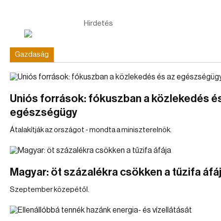
Hirdetés
Gazdaság
Uniós források: fókuszban a közlekedés é
egészségügy
Átalakítják az országot - mondta a miniszterelnök.
Magyar: öt százalékra csökken a tűzifa áfá
Szeptember közepétől.