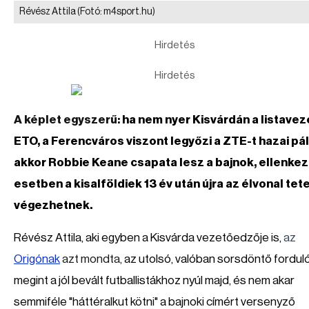
Révész Attila
(Fotó: m4sport.hu)
Hirdetés
Hirdetés
A képlet egyszerű:
ha nem nyer Kisvárdán a listavez
ETO, a Ferencváros viszont legyőzi a ZTE-t hazai pá
akkor Robbie Keane csapata lesz a bajnok, ellenke
esetben a kisalföldiek 13 év után újra az élvonal tet
végezhetnek.
Révész Attila, aki egyben a Kisvárda vezetőedzője is,
az
Origónak
azt mondta,
az utolsó, valóban sorsdöntő fordu
megint a jól bevált futballistákhoz nyúl majd, és nem akar
semmiféle "háttéralkut kötni" a bajnoki címért versenyző