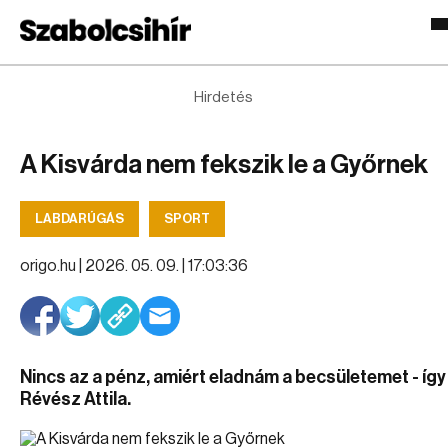
Hirdetés
A Kisvárda nem fekszik le a Győrnek
LABDARÚGÁS
SPORT
origo.hu |
2026. 05. 09. | 17:03:36
Nincs az a pénz, amiért eladnám a becsületemet - így
Révész Attila.