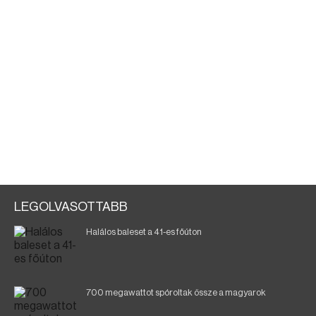
LEGOLVASOTTABB
Halálos baleset a 41-es főúton
700 megawattot spóroltak össze a magyarok