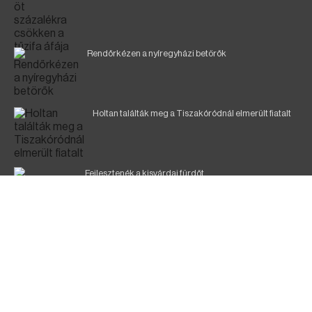
Rendőrkézen a nyíregyházi betörők
Holtan találták meg a Tiszakóródnál elmerült fiatalt
Fejlesztenék a kisvárdai fürdőt
NÉPSZERŰ TÉMÁK
HORTAY OLIVÉR
GERGELYIUGIUGORNYA
KORMÁNYZATI VÉDELMI MUNKACSOPORT