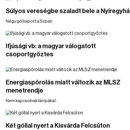
Súlyos vereségbe szaladt bele a Nyíregyh
Négy gól kapott a Szpari.
Ifjúsági vb: a magyar válogatott
csoportgyőztes
Energiaspórolás miatt változik az MLSZ
menetrendje
Nem kapcsolnak lámpákat.
Két góllal nyert a Kisvárda Felcsúton