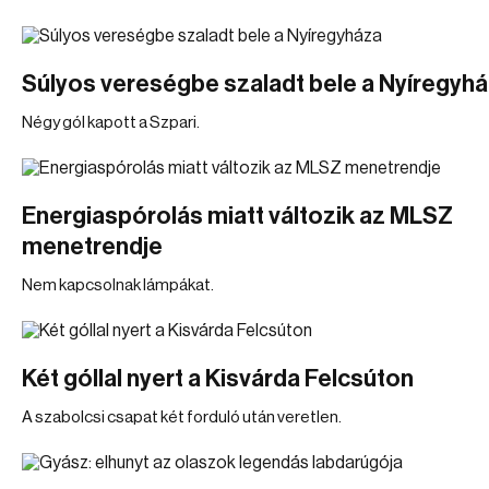
Súlyos vereségbe szaladt bele a Nyíregyh
Négy gól kapott a Szpari.
Energiaspórolás miatt változik az MLSZ
menetrendje
Nem kapcsolnak lámpákat.
Két góllal nyert a Kisvárda Felcsúton
A szabolcsi csapat két forduló után veretlen.