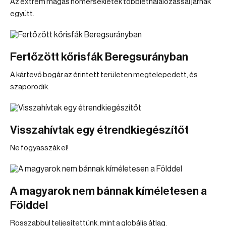
Az extrém magas hőmérsékletek többlethalálozással járnak
együtt.
Fertőzött kőrisfák Beregsurányban
A kártevő bogár az érintett területen megtelepedett, és
szaporodik.
Visszahívtak egy étrendkiegészítőt
Ne fogyasszák el!
A magyarok nem bánnak kíméletesen a
Földdel
Rosszabbul teljesítettünk, mint a globális átlag.