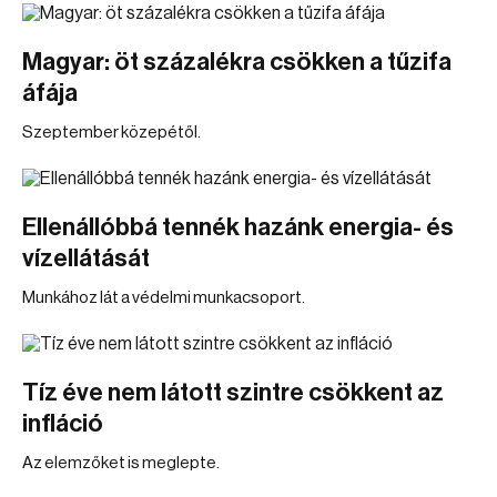
Magyar: öt százalékra csökken a tűzifa
áfája
Szeptember közepétől.
Ellenállóbbá tennék hazánk energia- és
vízellátását
Munkához lát a védelmi munkacsoport.
Tíz éve nem látott szintre csökkent az
infláció
Az elemzőket is meglepte.