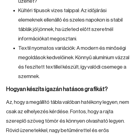
üzenet?
Kültéri típusok vizes talppal: Az időjárási
elemeknek ellenálló és szeles napokon is stabil
táblák jól jönnek, ha üzleted előtt szeretnél
információkat megosztani.
Textil nyomatos variációk: A modern és minőségi
megoldások kedvelőinek. Könnyű alumínium vázzal
és feszített textillel készült, így valódi csemege a
szemnek.
Hogyan készíts igazán hatásos grafikát?
Az, hogy a megállító tábla valóban hatékony legyen, nem
csak az elhelyezés kérdése. Fontos, hogy a rajta
szereplő szöveg tömör és könnyen olvasható legyen.
Rövid üzenetekkel, nagy betűmérettel és erős