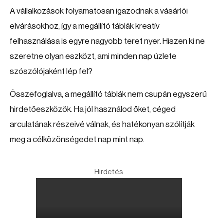
A vállalkozások folyamatosan igazodnak a vásárlói
elvárásokhoz, így a megállító táblák kreatív
felhasználása is egyre nagyobb teret nyer. Hiszen ki ne
szeretne olyan eszközt, ami minden nap üzlete
szószólójaként lép fel?
Összefoglalva, a megállító táblák nem csupán egyszerű
hirdetőeszközök. Ha jól használod őket, céged
arculatának részeivé válnak, és hatékonyan szólítják
meg a célközönségedet nap mint nap.
Hirdetés