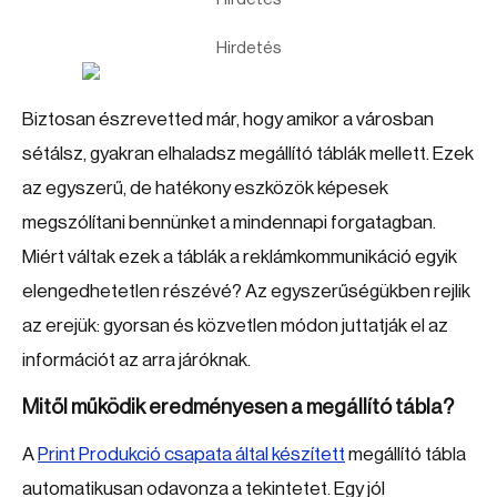
Hirdetés
Biztosan észrevetted már, hogy amikor a városban
sétálsz, gyakran elhaladsz megállító táblák mellett. Ezek
az egyszerű, de hatékony eszközök képesek
megszólítani bennünket a mindennapi forgatagban.
Miért váltak ezek a táblák a reklámkommunikáció egyik
elengedhetetlen részévé? Az egyszerűségükben rejlik
az erejük: gyorsan és közvetlen módon juttatják el az
információt az arra járóknak.
Mitől működik eredményesen a megállító tábla?
A
Print Produkció csapata által készített
megállító tábla
automatikusan odavonza a tekintetet. Egy jól