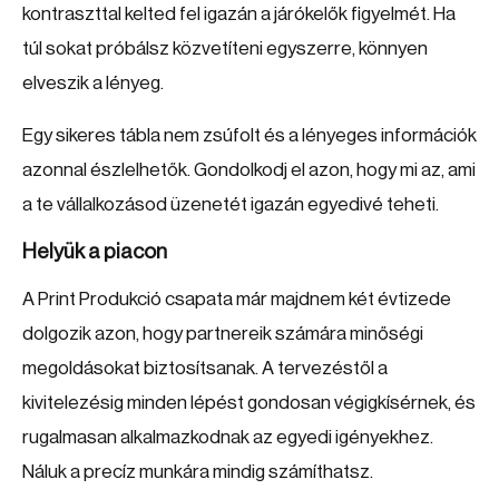
kontraszttal kelted fel igazán a járókelők figyelmét. Ha
túl sokat próbálsz közvetíteni egyszerre, könnyen
elveszik a lényeg.
Egy sikeres tábla nem zsúfolt és a lényeges információk
azonnal észlelhetők. Gondolkodj el azon, hogy mi az, ami
a te vállalkozásod üzenetét igazán egyedivé teheti.
Helyük a piacon
A Print Produkció csapata már majdnem két évtizede
dolgozik azon, hogy partnereik számára minőségi
megoldásokat biztosítsanak. A tervezéstől a
kivitelezésig minden lépést gondosan végigkísérnek, és
rugalmasan alkalmazkodnak az egyedi igényekhez.
Náluk a precíz munkára mindig számíthatsz.