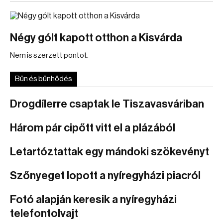
Négy gólt kapott otthon a Kisvárda
Nem is szerzett pontot.
Bűn és bűnhődés
Drogdílerre csaptak le Tiszavasváriban
Három pár cipőtt vitt el a plázából
Letartóztattak egy mándoki szökevényt
Szőnyeget lopott a nyíregyházi piacról
Fotó alapján keresik a nyíregyházi
telefontolvajt