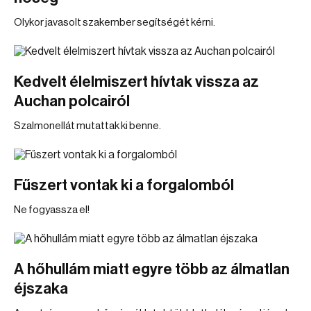
Olykor javasolt szakember segítségét kérni.
Kedvelt élelmiszert hívtak vissza az
Auchan polcairól
Szalmonellát mutattak ki benne.
Fűszert vontak ki a forgalomból
Ne fogyassza el!
A hőhullám miatt egyre több az álmatlan
éjszaka