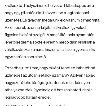
kiválasztott helyszínen elhelyezett tábla képes arra,
hogy egy pillantás alatt közvetítse a legfontosabb
üzenetet. És gyakran megállunk elolvasni, mit írnak rajta.
Az emberek azonnal látják, mit kínálsz, így valódi
figyelemhídként szolgál. A megállító tábla nyomtatás
lehetőségei ma sokféle kreatív megoldást kínálnak a
vállalkozások számára, hiszen a tartalom gyorsan és
egyszerűen cserélhető.
Eszedbe jutott már, hogy miként teheted láthatóbbá
üzletedet az utcán sétálók számára? Az ilyen táblák
nagyszerű lehetőséget jelentenek, mert könnyen
áthelyezhetőek, így mindig ott használhatod, ahol a
legnagyobb hatást éred el.