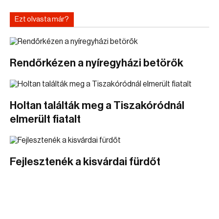
Ezt olvasta már?
Rendőrkézen a nyíregyházi betörők
Holtan találták meg a Tiszakóródnál
elmerült fiatalt
Fejlesztenék a kisvárdai fürdőt