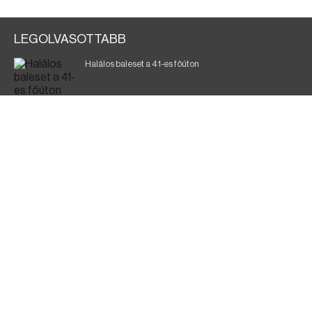
LEGOLVASOTTABB
Halálos baleset a 41-es főúton
700 megawattot spóroltak össze a magyarok
Fák égnek Tyukod és Nagyecsed között
Magyar Péter: nemzeti összefogásra van szükség
Fürdőző után kutatnak Tiszakóródnál