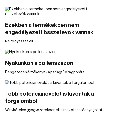
Ezekben a termékekben nem
engedélyezett összetevők vannak
Ne fogyassza el!
Nyakunkon a pollenszezon
Rengetegen érzékenyek a parlagfű virágporára.
Több potencianövelőt is kivontak a
forgalomból
Vényköteles gyógyszerekben alkalmazott hatóanyagokat