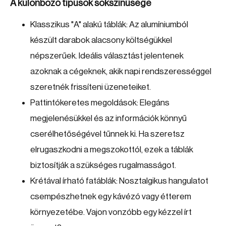
A különböző típusok sokszínűsége
Klasszikus "A" alakú táblák: Az alumíniumból
készült darabok alacsony költségükkel
népszerűek. Ideális választást jelentenek
azoknak a cégeknek, akik napi rendszerességgel
szeretnék frissíteni üzeneteiket.
Pattintókeretes megoldások: Elegáns
megjelenésükkel és az információk könnyű
cserélhetőségével tűnnek ki. Ha szeretsz
elrugaszkodni a megszokottól, ezek a táblák
biztosítják a szükséges rugalmasságot.
Krétával írható fatáblák: Nosztalgikus hangulatot
csempészhetnek egy kávézó vagy étterem
környezetébe. Vajon vonzóbb egy kézzel írt