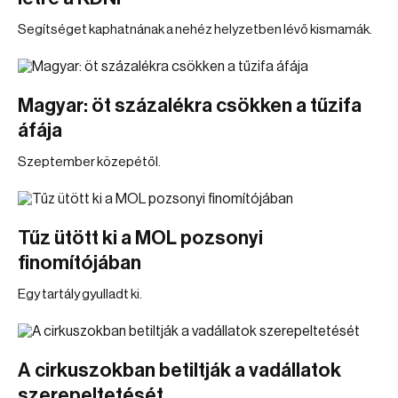
Segítséget kaphatnának a nehéz helyzetben lévő kismamák.
Magyar: öt százalékra csökken a tűzifa
áfája
Szeptember közepétől.
Tűz ütött ki a MOL pozsonyi
finomítójában
Egy tartály gyulladt ki.
A cirkuszokban betiltják a vadállatok
szerepeltetését