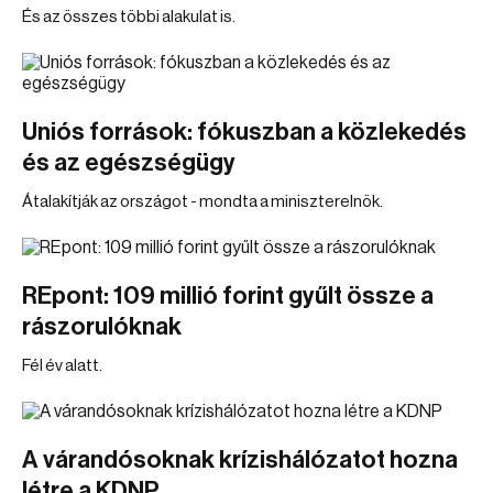
És az összes többi alakulat is.
Uniós források: fókuszban a közlekedés
és az egészségügy
Átalakítják az országot - mondta a miniszterelnök.
REpont: 109 millió forint gyűlt össze a
rászorulóknak
Fél év alatt.
A várandósoknak krízishálózatot hozna
létre a KDNP