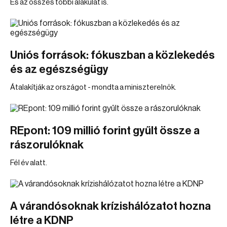
És az összes többi alakulat is.
Uniós források: fókuszban a közlekedés
és az egészségügy
Átalakítják az országot - mondta a miniszterelnök.
REpont: 109 millió forint gyűlt össze a
rászorulóknak
Fél év alatt.
A várandósoknak krízishálózatot hozna
létre a KDNP