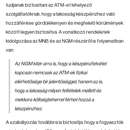
tudjanak biztosítani az ATM-et kihelyező
szolgáltatóknak, hogy a lakosság készpénzhez való
hozzáférése gördülékenyen és megfelelő körülmények
között legyen biztosítva. A vonatkozó rendeletek
kidolgozása az MNB és az NGM részéről is folyamatban
van.
Az NGM kitér arra is, hogy a készpénzfelvétel
kapcsán nemcsak az ATM-ek fizikai
elérhetősége bír jelentőséggel, hanem az is,
hogy a lakosság milyen feltételek mellett és
mekkora költségteherrel férhet hozzá a
készpénzhez.
A szabályozás továbbra is biztosítja, hogy a fogyasztók