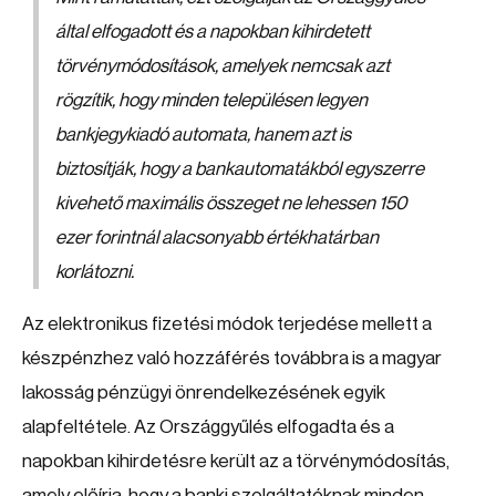
által elfogadott és a napokban kihirdetett
törvénymódosítások, amelyek nemcsak azt
rögzítik, hogy minden településen legyen
bankjegykiadó automata, hanem azt is
biztosítják, hogy a bankautomatákból egyszerre
kivehető maximális összeget ne lehessen 150
ezer forintnál alacsonyabb értékhatárban
korlátozni.
Az elektronikus fizetési módok terjedése mellett a
készpénzhez való hozzáférés továbbra is a magyar
lakosság pénzügyi önrendelkezésének egyik
alapfeltétele. Az Országgyűlés elfogadta és a
napokban kihirdetésre került az a törvénymódosítás,
amely előírja, hogy a banki szolgáltatóknak minden