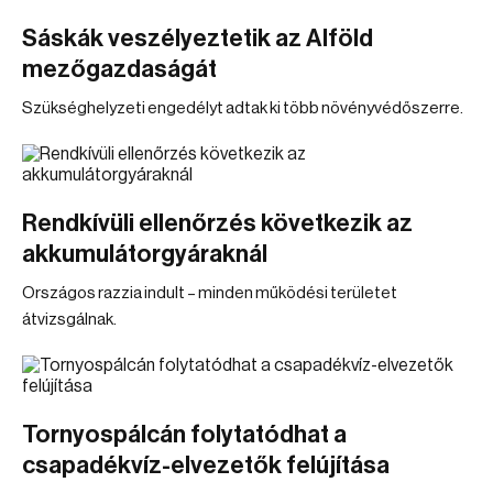
Sáskák veszélyeztetik az Alföld
mezőgazdaságát
Szükséghelyzeti engedélyt adtak ki több növényvédőszerre.
Rendkívüli ellenőrzés következik az
akkumulátorgyáraknál
Országos razzia indult – minden működési területet
átvizsgálnak.
Tornyospálcán folytatódhat a
csapadékvíz-elvezetők felújítása