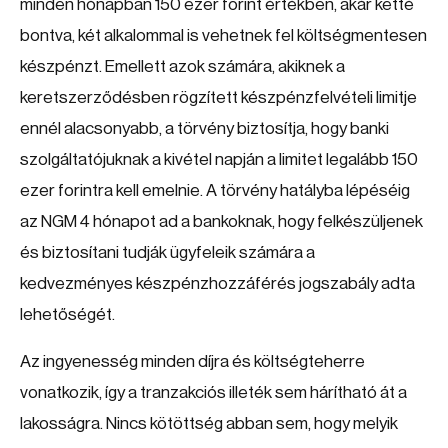
minden hónapban 150 ezer forint értékben, akár ketté
bontva, két alkalommal is vehetnek fel költségmentesen
készpénzt. Emellett azok számára, akiknek a
keretszerződésben rögzített készpénzfelvételi limitje
ennél alacsonyabb, a törvény biztosítja, hogy banki
szolgáltatójuknak a kivétel napján a limitet legalább 150
ezer forintra kell emelnie. A törvény hatályba lépéséig
az NGM 4 hónapot ad a bankoknak, hogy felkészüljenek
és biztosítani tudják ügyfeleik számára a
kedvezményes készpénzhozzáférés jogszabály adta
lehetőségét.
Az ingyenesség minden díjra és költségteherre
vonatkozik, így a tranzakciós illeték sem hárítható át a
lakosságra. Nincs kötöttség abban sem, hogy melyik