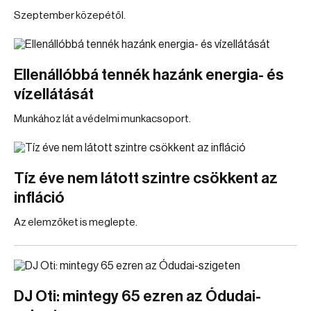
Szeptember közepétől.
Ellenállóbbá tennék hazánk energia- és
vízellátását
Munkához lát a védelmi munkacsoport.
Tíz éve nem látott szintre csökkent az
infláció
Az elemzőket is meglepte.
DJ Oti: mintegy 65 ezren az Ódudai-