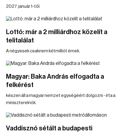
2027. január 1-től.
Lottó: már a 2 milliárdhoz közelít a
telitalálat
A négyesek csaknem kétmilliót érnek.
Magyar: Baka András elfogadta a
felkérést
készen áll a magyar nemzet egységéért dolgozni - írta a
miniszterelnök.
Vaddisznó sétált a budapesti