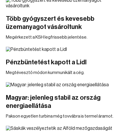
Több gyógyszert és kevesebb
üzemanyagot vásároltunk
Megérkezett a KSH legfrissebb jelentése.
Pénzbüntetést kapott a Lidl
Megtévesztő módon kummunikált a cég.
Magyar: jelenleg stabil az ország
energiaellátása
Pakson egyetlen turbina még tovvábra is termel áramot.