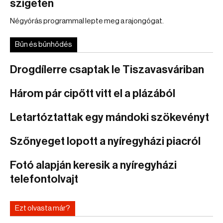
szigeten
Négyórás programmal lepte meg a rajongógat.
Bűn és bűnhődés
Drogdílerre csaptak le Tiszavasváriban
Három pár cipőtt vitt el a plázából
Letartóztattak egy mándoki szökevényt
Szőnyeget lopott a nyíregyházi piacról
Fotó alapján keresik a nyíregyházi
telefontolvajt
Ezt olvasta már?