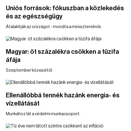
Uniós források: fókuszban a közlekedés
és az egészségügy
Átalakítják az országot - mondta a miniszterelnök.
Magyar: öt százalékra csökken a tűzifa
áfája
Szeptember közepétől.
Ellenállóbbá tennék hazánk energia- és
vízellátását
Munkához lát a védelmi munkacsoport.