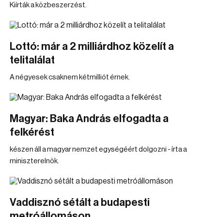
Kiírták a közbeszerzést.
Lottó: már a 2 milliárdhoz közelít a
telitalálat
A négyesek csaknem kétmilliót érnek.
Magyar: Baka András elfogadta a
felkérést
készen áll a magyar nemzet egységéért dolgozni - írta a
miniszterelnök.
Vaddisznó sétált a budapesti
metróállomáson