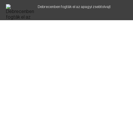
Debrecenben fogták el az apagyi zsebtolvajt
Halálos baleset a 41-es főúton
700 megawattot spóroltak össze a magyarok
Fák égnek Tyukod és Nagyecsed között
Fürdőző után kutatnak Tiszakóródnál