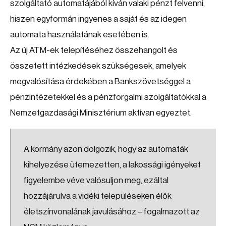
szolgáltató automatájából kíván valaki pénzt felvenni,
hiszen egyformán ingyenes a saját és az idegen
automata használatának esetében is.
Az új ATM-ek telepítéséhez összehangolt és
összetett intézkedések szükségesek, amelyek
megvalósítása érdekében a Bankszövetséggel a
pénzintézetekkel és a pénzforgalmi szolgáltatókkal a
Nemzetgazdasági Minisztérium aktívan egyeztet.
A kormány azon dolgozik, hogy az automaták
kihelyezése ütemezetten, a lakossági igényeket
figyelembe véve valósuljon meg, ezáltal
hozzájárulva a vidéki településeken élők
életszínvonalának javulásához – fogalmazott az