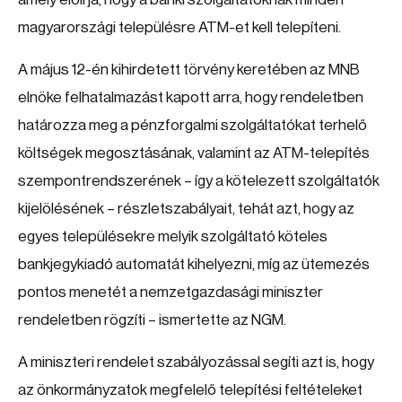
magyarországi településre ATM-et kell telepíteni.
A május 12-én kihirdetett törvény keretében az MNB
elnöke felhatalmazást kapott arra, hogy rendeletben
határozza meg a pénzforgalmi szolgáltatókat terhelő
költségek megosztásának, valamint az ATM-telepítés
szempontrendszerének – így a kötelezett szolgáltatók
kijelölésének – részletszabályait, tehát azt, hogy az
egyes településekre melyik szolgáltató köteles
bankjegykiadó automatát kihelyezni, míg az ütemezés
pontos menetét a nemzetgazdasági miniszter
rendeletben rögzíti – ismertette az NGM.
A miniszteri rendelet szabályozással segíti azt is, hogy
az önkormányzatok megfelelő telepítési feltételeket