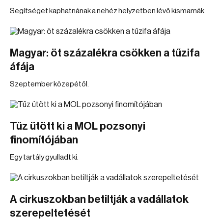
Segítséget kaphatnának a nehéz helyzetben lévő kismamák.
Magyar: öt százalékra csökken a tűzifa
áfája
Szeptember közepétől.
Tűz ütött ki a MOL pozsonyi
finomítójában
Egy tartály gyulladt ki.
A cirkuszokban betiltják a vadállatok
szerepeltetését