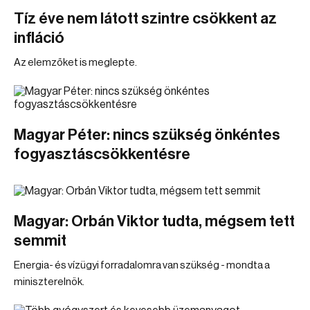
Tíz éve nem látott szintre csökkent az
infláció
Az elemzőket is meglepte.
Magyar Péter: nincs szükség önkéntes
fogyasztáscsökkentésre
Magyar: Orbán Viktor tudta, mégsem tett
semmit
Energia- és vízügyi forradalomra van szükség - mondta a
miniszterelnök.