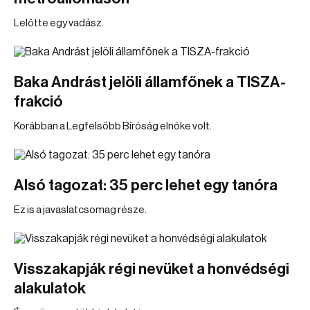
Lelőtte egy vadász.
Baka Andrást jelöli államfőnek a TISZA-
frakció
Korábban a Legfelsőbb Bíróság elnöke volt.
Alsó tagozat: 35 perc lehet egy tanóra
Ez is a javaslatcsomag része.
Visszakapják régi nevüket a honvédségi
alakulatok