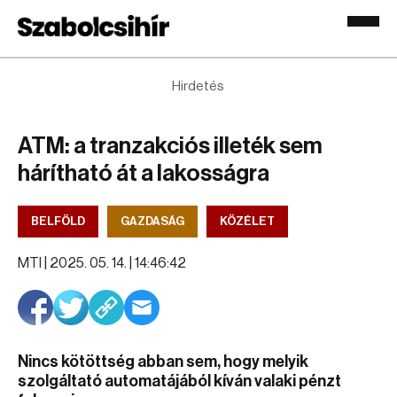
Hirdetés
ATM: a tranzakciós illeték sem
hárítható át a lakosságra
BELFÖLD
GAZDASÁG
KÖZÉLET
MTI |
2025. 05. 14. | 14:46:42
Nincs kötöttség abban sem, hogy melyik
szolgáltató automatájából kíván valaki pénzt