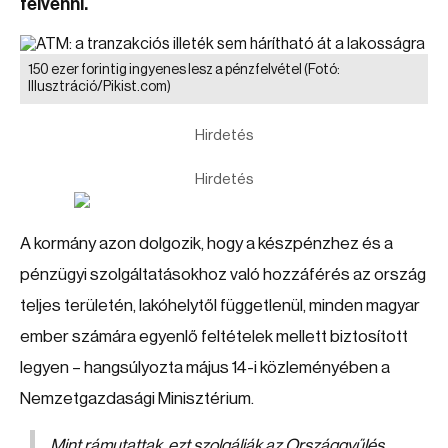
felvenni.
150 ezer forintig ingyenes lesz a pénzfelvétel
(Fotó:
Illusztráció/Pikist.com)
Hirdetés
Hirdetés
A kormány azon dolgozik, hogy a készpénzhez és a
pénzügyi szolgáltatásokhoz való hozzáférés az ország
teljes területén, lakóhelytől függetlenül, minden magyar
ember számára egyenlő feltételek mellett biztosított
legyen – hangsúlyozta május 14-i közleményében a
Nemzetgazdasági Minisztérium.
Mint rámutattak, ezt szolgálják az Országgyűlés