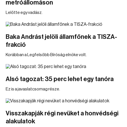
metróállomáson
Lelőtte egy vadász.
Baka Andrást jelöli államfőnek a TISZA-
frakció
Korábban a Legfelsőbb Bíróság elnöke volt.
Alsó tagozat: 35 perc lehet egy tanóra
Ez is a javaslatcsomag része.
Visszakapják régi nevüket a honvédségi
alakulatok