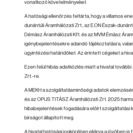
vonatkozó követelményeket.
A hatósági ellenőrzés feltárta, hogy a villamos en
dunántúli Áramhálózati Zrt., az E.ON Észak-dunánt
Démász Áramhálózati Kft. és az MVM Émász Áramh
igénybejelentésekre adandó tájékoztatásra, valam
ügyintézési határidőket. Az érintett cégeket a hiv
Ezen felül hibás adatközlés miatt a hivatal tovább
Zrt.-re.
A MEKH a szolgáltatásminőségi adatok elemzéséné
és az OPUS TITÁSZ Áramhálózati Zrt. 2025 harmad
hibabejelentések fogadására előírt szolgáltatási k
bírságot állapított meg.
A hivatal hatósági jogkörében eljárva a jövőben i