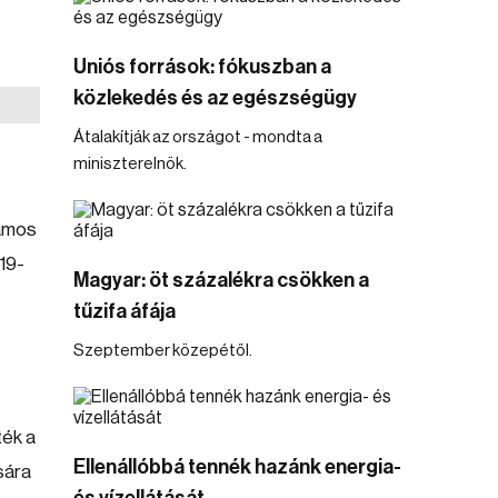
Uniós források: fókuszban a
közlekedés és az egészségügy
Átalakítják az országot - mondta a
miniszterelnök.
lamos
19-
Magyar: öt százalékra csökken a
tűzifa áfája
Szeptember közepétől.
ték a
Ellenállóbbá tennék hazánk energia-
sára