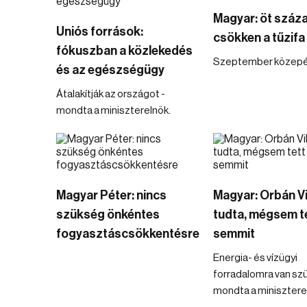
Magyar: öt száz
Uniós források:
csökken a tűzifa
fókuszban a közlekedés
Szeptember közepé
és az egészségügy
Átalakítják az országot -
mondta a miniszterelnök.
Magyar Péter: nincs
Magyar: Orbán V
szükség önkéntes
tudta, mégsem t
fogyasztáscsökkentésre
semmit
Energia- és vízügyi
forradalomra van sz
mondta a minisztere