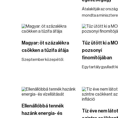
Átalakítják az ország
mondta a minisztere
Magyar: öt százalékra
Tűz ütött ki a M
csökken a tűzifa áfája
pozsonyi
finomítójában
Szeptember közepétől.
Egy tartály gyulladt ki
Ellenállóbbá tennék
Tíz éve nem látot
hazánk energia- és