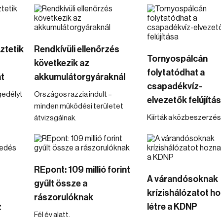
ztetik
Rendkívüli ellenőrzés
Tornyospálcán
következik az
folytatódhat a
t
akkumulátorgyáraknál
csapadékvíz-
gedélyt
Országos razzia indult –
elvezetők felújítá
minden működési területet
Kiírták a közbeszerzés
átvizsgálnak.
REpont: 109 millió forint
A várandósoknak
gyűlt össze a
krízishálózatot h
rászorulóknak
z
létre a KDNP
Fél év alatt.