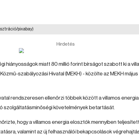
lusztráció/pixabay)
Hirdetés
i hiányosságok miatt 80 millió forint bírságot szabott ki a vil
 Közmű-szabályozási Hivatal (MEKH) - közölte az MEKH május 
atal rendszeresen ellenőrzi többek között a villamos energia
 szolgáltatásminőségi követelmények betartását.
őrizte, hogy a villamos energia elosztók mennyiben teljesítet
atásra, valamint az új felhasználói bekapcsolások végrehajtá