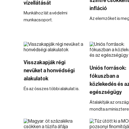
szintre csökkent
vízellátását
infláció
Munkához lát a védelmi
Az elemzőket is meg
munkacsoport.
Visszakapják régi
Uniós források:
nevüket a honvédségi
fókuszban a
alakulatok
közlekedés és a
És az összes többi alakulat is.
egészségügy
Átalakítják az ország
mondta a minisztere