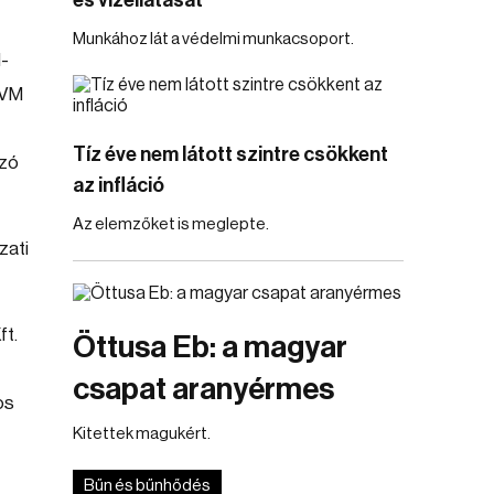
és vízellátását
Munkához lát a védelmi munkacsoport.
l-
MVM
Tíz éve nem látott szintre csökkent
ozó
az infláció
Az elemzőket is meglepte.
zati
ft.
Öttusa Eb: a magyar
csapat aranyérmes
os
Kitettek magukért.
Bűn és bűnhődés