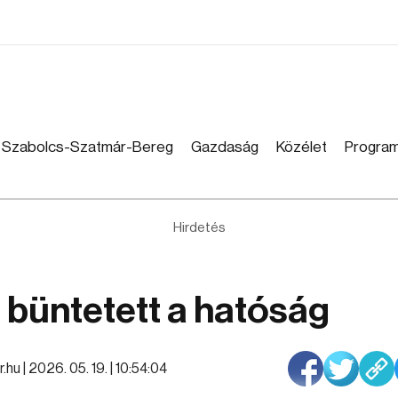
Szabolcs-Szatmár-Bereg
Gazdaság
Közélet
Progra
Hirdetés
 büntetett a hatóság
r.hu |
2026. 05. 19. | 10:54:04