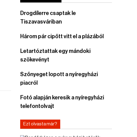
Drogdílerre csaptak le
Tiszavasváriban
Három pár cipőtt vitt el a plázából
Letartóztattak egy mándoki
szökevényt
Szőnyeget lopott a nyíregyházi
piacról
Fotó alapján keresik a nyíregyházi
telefontolvajt
Ezt olvasta már?