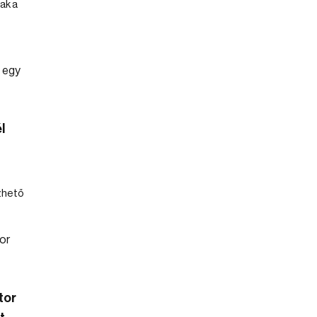
ak a
l
zhető
tor