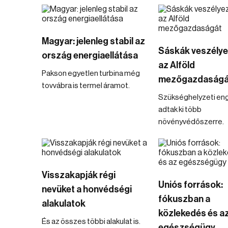
Magyar: jelenleg stabil az
Sáskák veszélye
ország energiaellátása
az Alföld
Pakson egyetlen turbina még
mezőgazdaságá
tovvábra is termel áramot.
Szükséghelyzeti en
adtak ki több
növényvédőszerre.
Visszakapják régi
Uniós források:
nevüket a honvédségi
fókuszban a
alakulatok
közlekedés és a
És az összes többi alakulat is.
egészségügy