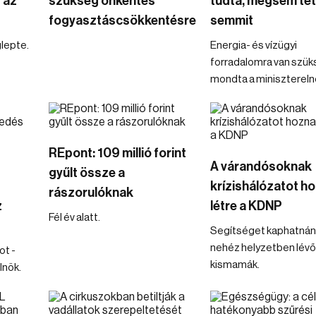
 az
szükség önkéntes
tudta, mégsem tet
fogyasztáscsökkentésre
semmit
lepte.
Energia- és vízügyi
forradalomra van szük
mondta a minisztereln
REpont: 109 millió forint
A várandósoknak
gyűlt össze a
krízishálózatot h
rászorulóknak
z
létre a KDNP
Fél év alatt.
Segítséget kaphatnán
nehéz helyzetben lévő
ot -
kismamák.
lnök.