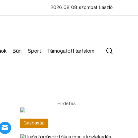
2026. 08. 08. szombat, László
mok
Bűn
Sport
Támogatott tartalom
Hirdetés
Gazdaság