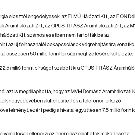
ergia elosztói engedélyesek: az ELMŰ Hálózati Kft., az E.ON Dé
úli Áramhálózati Zrt., az OPUS TITÁSZ Áramhálózati Zrt., az 
álózati Kft. számos esetben nem tartották be az
int az új felhasználói bekapcsolások végrehajtására vonatk
atal összesen 50 millió forint bírság megfizetésére kötelezte.
i 22,5 millió forint bírságot szabott ki a OPUS TITÁSZ Áramháló
l azt is megállapította, hogy az MVM Démász Áramhálózati K
ik negyedévében alulteljesítették a telefonon érkező
övetelményt, ezért pedig a hivatal együttesen 7,5 millió forint
s folyamatosan ellenőrzi az energiaszolgáltatók működését a