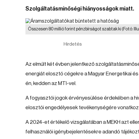
Szolgáltatásminőségi hiányosságok miatt.
Összesen 80 millió forint pénzbírságot szabtak ki
(Fotó: Il
Hirdetés
Az elmúlt két évben jelentkező szolgáltatásminőség
energiát elosztó cégekre a Magyar Energetikai és
én, kedden az MTI-vel.
A fogyasztói jogok érvényesülése érdekében a hiv
elosztói engedélyesek tevékenységére vonatkozó
A 2024-et értékelő vizsgálatában a MEKH azt ellen
felhasználói igénybejelentésekre adandó tájékozt