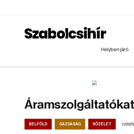
Helyben járó
Áramszolgáltatókat
civishi
BELFÖLD
GAZDASÁG
KÖZÉLET