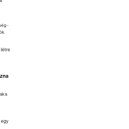
t
ség -
ök.
ozna
ak a