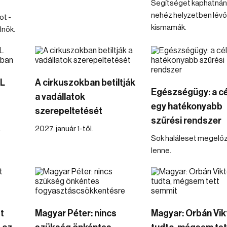
Segítséget kaphatnán
nehéz helyzetben lévő
ot -
kismamák.
lnök.
OL
A cirkuszokban betiltják
Egészségügy: a cé
a vadállatok
egy hatékonyabb
szerepeltetését
szűrési rendszer
.
2027. január 1-től.
Sok haláleset megelő
lenne.
t
Magyar Péter: nincs
Magyar: Orbán Vik