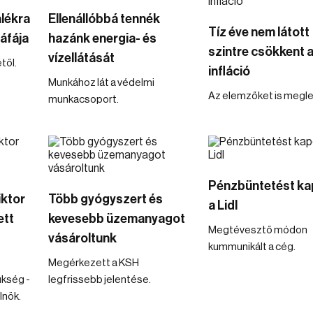
alékra
Ellenállóbbá tennék
Tíz éve nem látott
 áfája
hazánk energia- és
szintre csökkent 
vízellátását
től.
infláció
Munkához lát a védelmi
Az elemzőket is megle
munkacsoport.
Pénzbüntetést ka
iktor
Több gyógyszert és
a Lidl
ett
kevesebb üzemanyagot
Megtévesztő módon
vásároltunk
kummunikált a cég.
Megérkezett a KSH
ükség -
legfrissebb jelentése.
lnök.