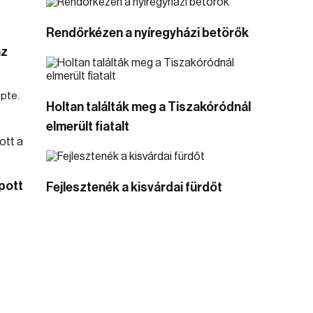
Rendőrkézen a nyíregyházi betörők
az
pte.
Holtan találták meg a Tiszakóródnál
elmerült fiatalt
pott
Fejlesztenék a kisvárdai fürdőt