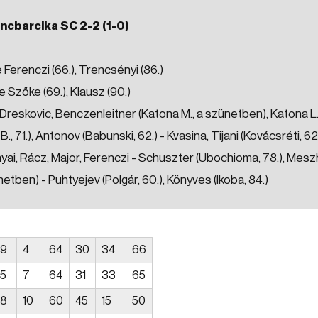
ncbarcika SC 2-2 (1-0)
ve Ferenczi (66.), Trencsényi (86.)
tve Szőke (69.), Klausz (90.)
Dreskovic, Benczenleitner (Katona M., a szünetben), Katona L.
., 71.), Antonov (Babunski, 62.) - Kvasina, Tijani (Kovácsréti, 62
yai, Rácz, Major, Ferenczi - Schuszter (Ubochioma, 78.), Mesz
netben) - Puhtyejev (Polgár, 60.), Könyves (Ikoba, 84.)
9
4
64
30
34
66
5
7
64
31
33
65
8
10
60
45
15
50