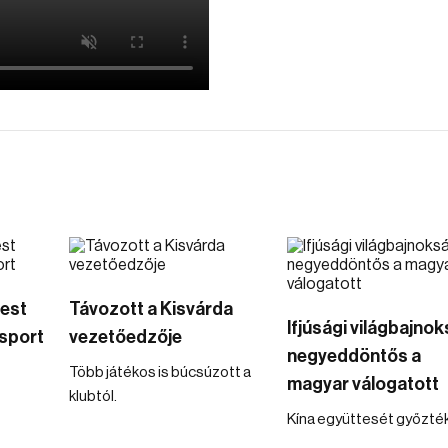
mest
Távozott a Kisvárda
Ifjúsági világbajnok
sport
vezetőedzője
negyeddöntős a
Több játékos is búcsúzott a
magyar válogatott
klubtól.
Kína együttesét győzték 