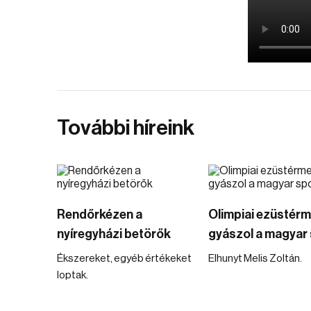
További híreink
Rendőrkézen a
Olimpiai ezüstér
nyíregyházi betörők
gyászol a magyar 
Ékszereket, egyéb értékeket
Elhunyt Melis Zoltán.
loptak.