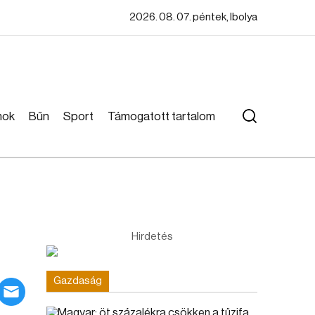
2026. 08. 07. péntek, Ibolya
mok
Bűn
Sport
Támogatott tartalom
Hirdetés
Gazdaság