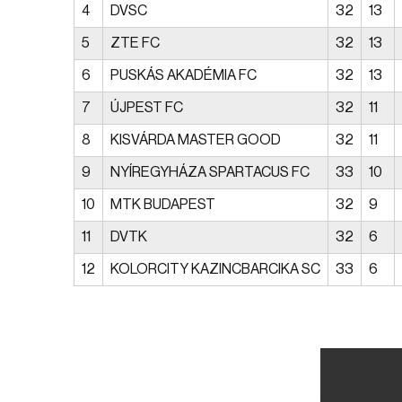
4
DVSC
32
13
5
ZTE FC
32
13
6
PUSKÁS AKADÉMIA FC
32
13
7
ÚJPEST FC
32
11
8
KISVÁRDA MASTER GOOD
32
11
9
NYÍREGYHÁZA SPARTACUS FC
33
10
10
MTK BUDAPEST
32
9
11
DVTK
32
6
12
KOLORCITY KAZINCBARCIKA SC
33
6