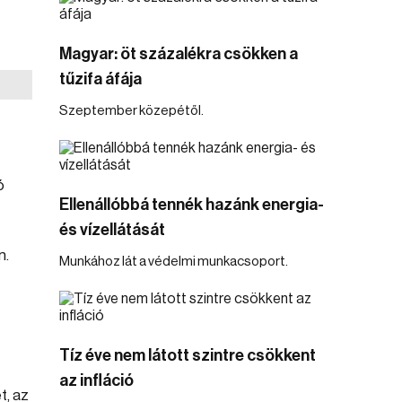
Magyar: öt százalékra csökken a
tűzifa áfája
Szeptember közepétől.
ó
Ellenállóbbá tennék hazánk energia-
és vízellátását
n.
Munkához lát a védelmi munkacsoport.
Tíz éve nem látott szintre csökkent
az infláció
t, az