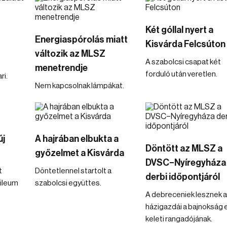
Két góllal nyert a
Energiaspórolás miatt
Kisvárda Felcsúton
változik az MLSZ
A szabolcsi csapat két
menetrendje
forduló után veretlen.
ri.
Nem kapcsolnak lámpákat.
új
A hajrában elbukta a
Döntött az MLSZ a
győzelmet a Kisvárda
DVSC–Nyíregyháza
t
Döntetlennel startolt a
derbi időpontjáról
bileum
szabolcsi együttes.
A debreceniek lesznek a
házigazdái a bajnokság 
keleti rangadójának.