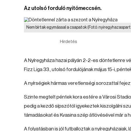
Az utolsó forduló nyitómeccsén.
Nem bírtak egymással a csapatok
(Fotó: nyiregyhazaspar
Hirdetés
A Nyíregyháza hazai pályán 2-2-es döntetlenre v
Fizz Liga 33., utolsó fordulójának május 15-i, pént
A nyírségiek hármas veretlenségi sorozattal fejezté
Szinte megtelt péntek kora estére a Városi Stad
pedig a kezdő sípszótól igyekeztek kiszolgálni sz
támadásokat és Kvasina szép átlövésével már a 
A folyatásban is jól futballoztak a nyíregyházaiak, 