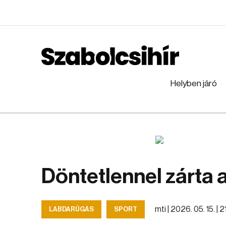
Helyben járó
Döntetlennel zárta 
mti |
2026. 05. 15. | 2
LABDARÚGÁS
SPORT