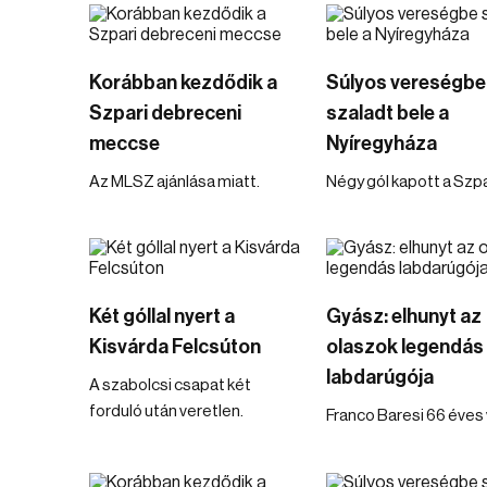
Korábban kezdődik a
Súlyos vereségbe
Szpari debreceni
szaladt bele a
meccse
Nyíregyháza
Az MLSZ ajánlása miatt.
Négy gól kapott a Szpa
Két góllal nyert a
Gyász: elhunyt az
Kisvárda Felcsúton
olaszok legendás
labdarúgója
A szabolcsi csapat két
forduló után veretlen.
Franco Baresi 66 éves 