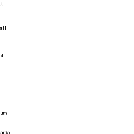
att
t.
leum