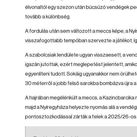
élvonaltól egy szezon után búcsúzó vendégek pe
tovább a különbség.
A fordulás után sem változott a meccs képe, a Nyí
visszafogottabb tempóban szervezte a játékot, így r
A szabolcsiak lendülete ugyan visszaesett, a ven
igazán jutottak, ezért meglepetést jelentett, ami
egyenlíteni tudott. Sokáig ugyanakkor nem örülhete
30 méterről a jobb felső sarokba bombázva újra a
A hajrában megélénkült a meccs, a Kazincbarcika mi
majd a Nyíregyháza helyezte nyomás alá a vendégk
pontosztozkodással zárták a felek a 2025/26-os