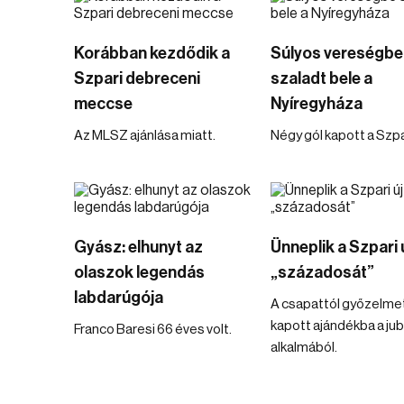
Korábban kezdődik a
Súlyos vereségbe
Szpari debreceni
szaladt bele a
meccse
Nyíregyháza
Az MLSZ ajánlása miatt.
Négy gól kapott a Szpa
Gyász: elhunyt az
Ünneplik a Szpari 
olaszok legendás
„századosát”
labdarúgója
A csapattól győzelme
kapott ajándékba a ju
Franco Baresi 66 éves volt.
alkalmából.