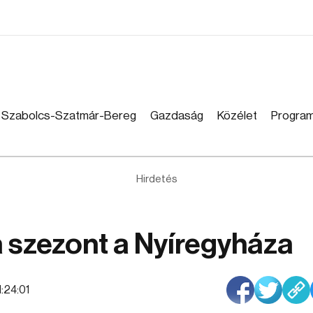
Szabolcs-Szatmár-Bereg
Gazdaság
Közélet
Progra
Hirdetés
a szezont a Nyíregyháza
1:24:01