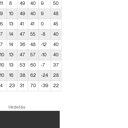
11
8
49
40
9
50
9
10
49
40
9
48
6
13
41
41
0
45
7
14
47
55
-8
40
7
14
36
48
-12
40
10
13
47
57
-10
40
10
13
53
60
-7
37
10
16
38
62
-24
28
4
23
31
70
-39
22
Hirdetés