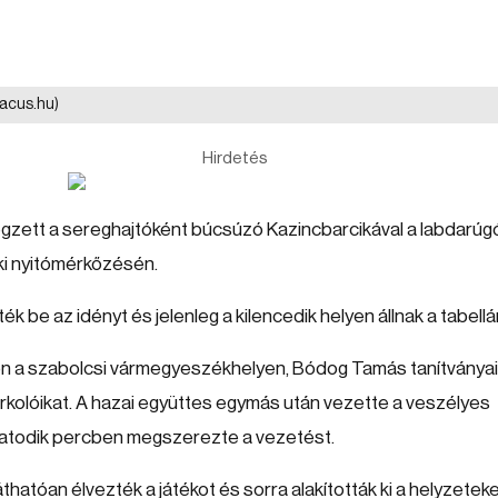
tacus.hu)
Hirdetés
égzett a sereghajtóként búcsúzó Kazincbarcikával a labdarúg
eki nyitómérkőzésén.
k be az idényt és jelenleg a kilencedik helyen állnak a tabellá
ion a szabolcsi vármegyeszékhelyen, Bódog Tamás tanítványai
urkolóikat. A hazai együttes egymás után vezette a veszélyes
hatodik percben megszerezte a vezetést.
láthatóan élvezték a játékot és sorra alakították ki a helyzeteke