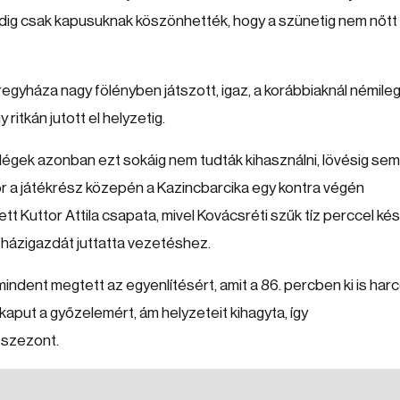
dig csak kapusuknak köszönhették, hogy a szünetig nem nőtt
regyháza nagy fölényben játszott, igaz, a korábbiaknál némile
itkán jutott el helyzetig.
dégek azonban ezt sokáig nem tudták kihasználni, lövésig sem
kor a játékrész közepén a Kazincbarcika egy kontra végén
tt Kuttor Attila csapata, mivel Kovácsréti szűk tíz perccel k
 házigazdát juttatta vezetéshez.
ndent megtett az egyenlítésért, amit a 86. percben ki is harco
aput a győzelemért, ám helyzeteit kihagyta, így
 szezont.