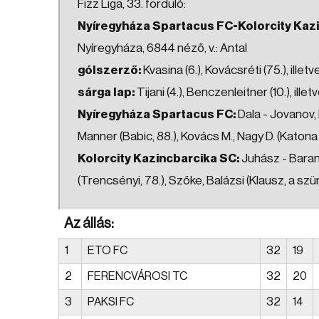
Fizz Liga, 33. forduló:
Nyíregyháza Spartacus FC-Kolorcity Kazi
Nyíregyháza, 6844 néző, v.: Antal
gólszerző:
Kvasina (6.), Kovácsréti (75.), illet
sárga lap:
Tijani (4.), Benczenleitner (10.), ille
Nyíregyháza Spartacus FC:
Dala - Jovanov, 
Manner (Babic, 88.), Kovács M., Nagy D. (Katona B
Kolorcity Kazincbarcika SC:
Juhász - Baran
(Trencsényi, 78.), Szőke, Balázsi (Klausz, a szü
Az állás:
1
ETO FC
32
19
2
FERENCVÁROSI TC
32
20
3
PAKSI FC
32
14