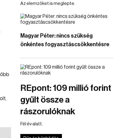
Az elemzőket is meglepte.
g
Magyar Péter: nincs szükség
önkéntes fogyasztáscsökkentésre
ésőbb
REpont: 109 millió forint
gyűlt össze a
lt,
rászorulóknak
Fél év alatt.