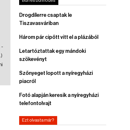
Bűn és bűnhődés
Drogdílerre csaptak le
Tiszavasváriban
Három pár cipőtt vitt el a plázából
 -
Letartóztattak egy mándoki
.)
szökevényt
hi
Szőnyeget lopott a nyíregyházi
piacról
Fotó alapján keresik a nyíregyházi
telefontolvajt
Ezt olvasta már?