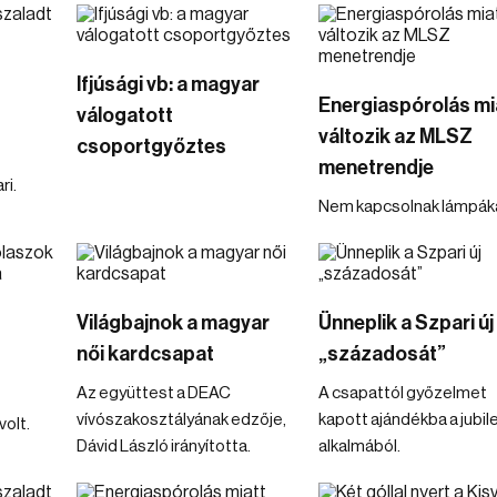
Ifjúsági vb: a magyar
Energiaspórolás mi
válogatott
változik az MLSZ
csoportgyőztes
menetrendje
ri.
Nem kapcsolnak lámpáka
Világbajnok a magyar
Ünneplik a Szpari új
női kardcsapat
„századosát”
Az együttest a DEAC
A csapattól győzelmet
vívószakosztályának edzője,
kapott ajándékba a jubi
volt.
Dávid László irányította.
alkalmából.