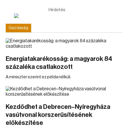
Hirdetés
Gazdaság
Energiatakarékosság: a magyarok 84
százaléka csatlakozott
A miniszter szerint ez példa nélküli.
Kezdődhet a Debrecen–Nyíregyháza
vasútvonal korszerűsítésének
előkészítése