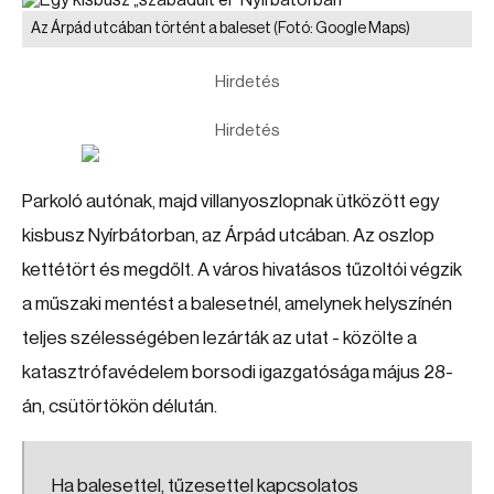
Az Árpád utcában történt a baleset
(Fotó: Google Maps)
Hirdetés
Hirdetés
Parkoló autónak, majd villanyoszlopnak ütközött egy
kisbusz Nyírbátorban, az Árpád utcában. Az oszlop
kettétört és megdőlt. A város hivatásos tűzoltói végzik
a műszaki mentést a balesetnél, amelynek helyszínén
teljes szélességében lezárták az utat - közölte a
katasztrófavédelem borsodi igazgatósága május 28-
án, csütörtökön délután.
Ha balesettel, tűzesettel kapcsolatos