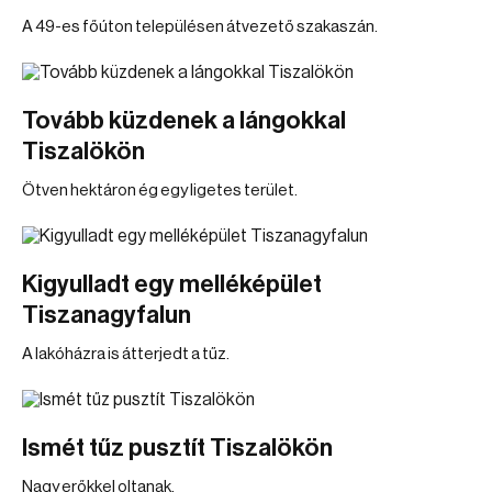
A 49-es főúton településen átvezető szakaszán.
Tovább küzdenek a lángokkal
Tiszalökön
Ötven hektáron ég egy ligetes terület.
Kigyulladt egy melléképület
Tiszanagyfalun
A lakóházra is átterjedt a tűz.
Ismét tűz pusztít Tiszalökön
Nagy erőkkel oltanak.