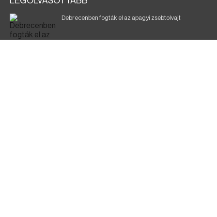
LEGOLVASOTTABB
Debrecenben fogták el az apagyi zsebtolvajt
Halálos baleset a 41-es főúton
700 megawattot spóroltak össze a magyarok
Fák égnek Tyukod és Nagyecsed között
Fürdőző után kutatnak Tiszakóródnál