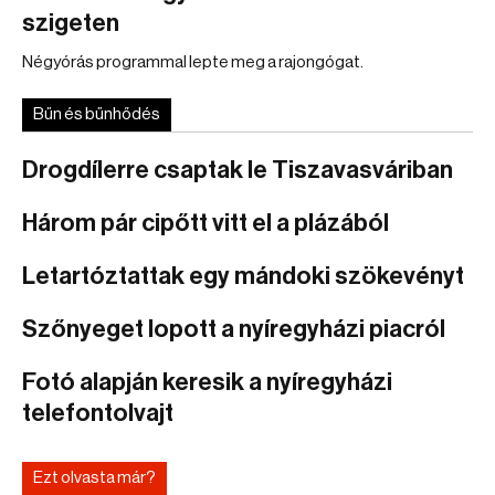
szigeten
Négyórás programmal lepte meg a rajongógat.
Bűn és bűnhődés
Drogdílerre csaptak le Tiszavasváriban
Három pár cipőtt vitt el a plázából
Letartóztattak egy mándoki szökevényt
Szőnyeget lopott a nyíregyházi piacról
Fotó alapján keresik a nyíregyházi
telefontolvajt
Ezt olvasta már?