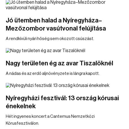
Jó ütemben halad a Nyíregyháza–
Mezőzombor vasútvonal felújítása
A rendkívüli nyári hőség sem okozott csúszást.
Nagy területen ég az avar Tiszalöknél
A nádas és az erdő aljnövényzete is lángra kapott.
Nyíregyházi fesztivál: 13 ország kórusai
énekelnek
Hét ingyenes koncert a Cantemus Nemzetközi
Kórusfesztiválon.