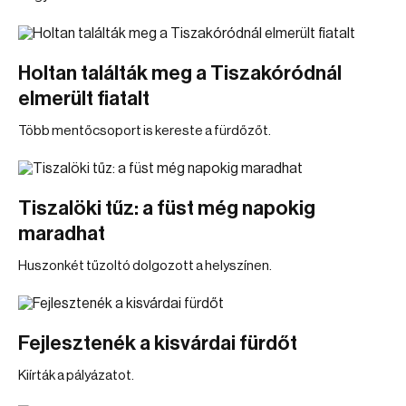
Holtan találták meg a Tiszakóródnál
elmerült fiatalt
Több mentőcsoport is kereste a fürdőzőt.
Tiszalöki tűz: a füst még napokig
maradhat
Huszonkét tűzoltó dolgozott a helyszínen.
Fejlesztenék a kisvárdai fürdőt
Kiírták a pályázatot.