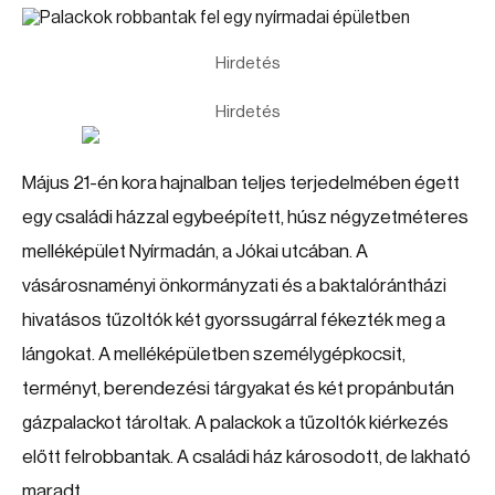
Hirdetés
Hirdetés
Május 21-én kora hajnalban teljes terjedelmében égett
egy családi házzal egybeépített, húsz négyzetméteres
melléképület Nyírmadán, a Jókai utcában. A
vásárosnaményi önkormányzati és a baktalórántházi
hivatásos tűzoltók két gyorssugárral fékezték meg a
lángokat. A melléképületben személygépkocsit,
terményt, berendezési tárgyakat és két propánbután
gázpalackot tároltak. A palackok a tűzoltók kiérkezés
előtt felrobbantak. A családi ház károsodott, de lakható
maradt.