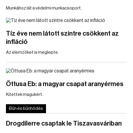
Munkához lát a védelmi munkacsoport.
Tíz éve nem látott szintre csökkent az
infláció
Az elemzőket is meglepte.
Öttusa Eb: a magyar csapat aranyérmes
Kitettek magukért.
Bűn és bűnhődés
Drogdílerre csaptak le Tiszavasváriban