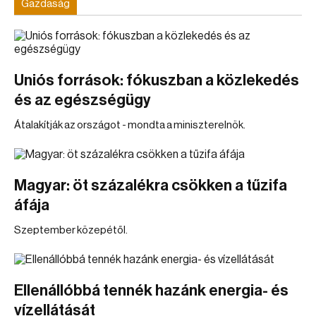
Gazdaság
Uniós források: fókuszban a közlekedés
és az egészségügy
Átalakítják az országot - mondta a miniszterelnök.
Magyar: öt százalékra csökken a tűzifa
áfája
Szeptember közepétől.
Ellenállóbbá tennék hazánk energia- és
vízellátását