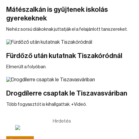
Mátészalkán is gyűjtenek iskolás
gyerekeknek
Nehéz sorsú diákoknak juttatják el a felajánlott tanszereket.
Fürdőző után kutatnak Tiszakóródnál
Elmerült a folyóban.
Drogdílerre csaptak le Tiszavasváriban
Több fogyasztót is kihallgattak. +Videó.
Hirdetés