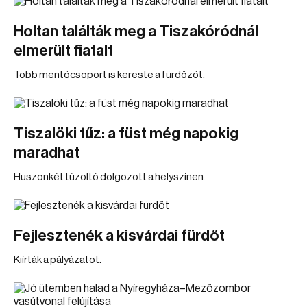
Holtan találták meg a Tiszakóródnál
elmerült fiatalt
Több mentőcsoport is kereste a fürdőzőt.
Tiszalöki tűz: a füst még napokig
maradhat
Huszonkét tűzoltó dolgozott a helyszínen.
Fejlesztenék a kisvárdai fürdőt
Kiírták a pályázatot.