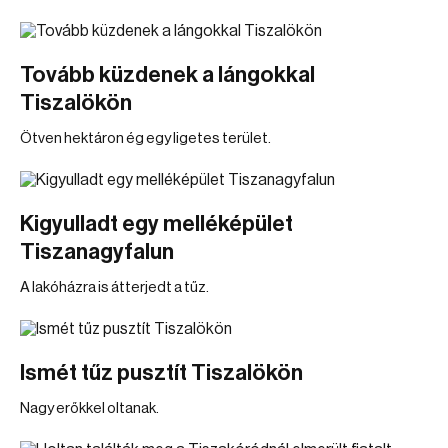
Tovább küzdenek a lángokkal
Tiszalökön
Ötven hektáron ég egy ligetes terület.
Kigyulladt egy melléképület
Tiszanagyfalun
A lakóházra is átterjedt a tűz.
Ismét tűz pusztít Tiszalökön
Nagy erőkkel oltanak.