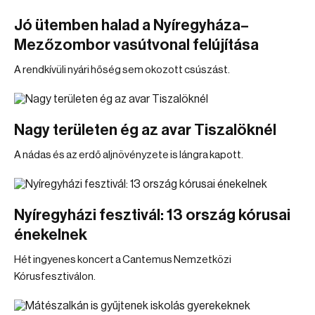
Jó ütemben halad a Nyíregyháza–
Mezőzombor vasútvonal felújítása
A rendkívüli nyári hőség sem okozott csúszást.
Nagy területen ég az avar Tiszalöknél
A nádas és az erdő aljnövényzete is lángra kapott.
Nyíregyházi fesztivál: 13 ország kórusai
énekelnek
Hét ingyenes koncert a Cantemus Nemzetközi
Kórusfesztiválon.