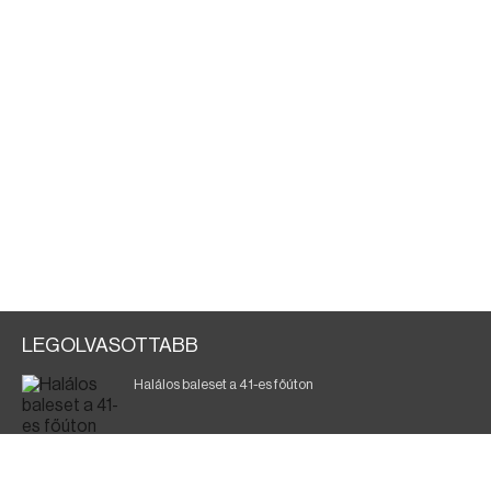
LEGOLVASOTTABB
Halálos baleset a 41-es főúton
Magyar Péter: a legkritikusabb öt nap áll előttünk