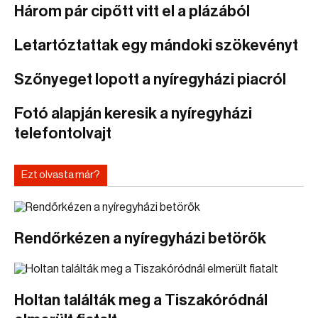
Három pár cipőtt vitt el a plázából
Letartóztattak egy mándoki szökevényt
Szőnyeget lopott a nyíregyházi piacról
Fotó alapján keresik a nyíregyházi
telefontolvajt
Ezt olvasta már?
Rendőrkézen a nyíregyházi betörők
Holtan találták meg a Tiszakóródnál