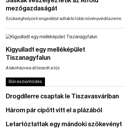
Sáskák veszélyeztetik az Alföld
mezőgazdaságát
Szükséghelyzeti engedélyt adtak ki több növényvédőszerre.
Kigyulladt egy melléképület
Tiszanagyfalun
A lakóházra is átterjedt a tűz.
Bűn és bűnhődés
Drogdílerre csaptak le Tiszavasváriban
Három pár cipőtt vitt el a plázából
Letartóztattak egy mándoki szökevényt