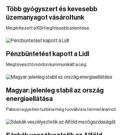
Több gyógyszert és kevesebb
üzemanyagot vásároltunk
Megérkezett a KSH legfrissebb jelentése.
Pénzbüntetést kapott a Lidl
Megtévesztő módon kummunikált a cég.
Magyar: jelenleg stabil az ország
energiaellátása
Pakson egyetlen turbina még tovvábra is termel áramot.