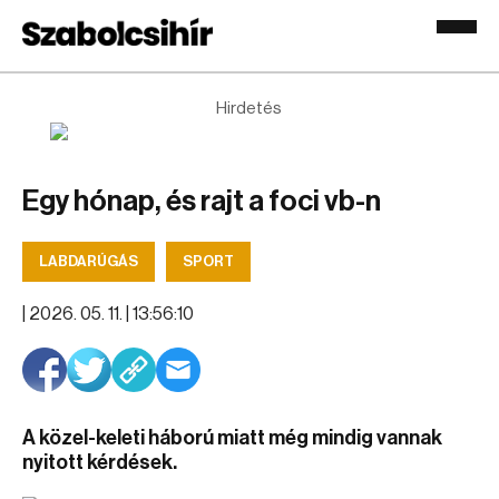
Hirdetés
Egy hónap, és rajt a foci vb-n
LABDARÚGÁS
SPORT
|
2026. 05. 11. | 13:56:10
A közel-keleti háború miatt még mindig vannak
nyitott kérdések.