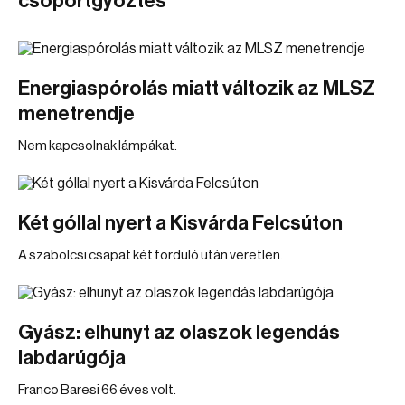
csoportgyőztes
Energiaspórolás miatt változik az MLSZ
menetrendje
Nem kapcsolnak lámpákat.
Két góllal nyert a Kisvárda Felcsúton
A szabolcsi csapat két forduló után veretlen.
Gyász: elhunyt az olaszok legendás
labdarúgója
Franco Baresi 66 éves volt.