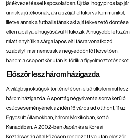
játékvezetéssel kapcsolatban. Újítás, hogy piros lap jár
annak a játékosnak, aki a száját eltakarva kommunikál,
illetve annak a futballistának aki a játékvezető döntése
ellen a pálya elhagyásával tiltakozik. A nagyobb létszám
miatt enyhítik a sárga lapos eltiltásra vonatkozó
szabályt, már nemcsak a negyeddöntőt követően,
hanem a csoportkör után is törlik a figyelmeztetéseket.
Először lesz három házigazda
A világbajnokságok történetében első alkalommal lesz
három házigazda. A sportág négyévente sorra kerülő
csúcseseményének az idén 16 város ad otthont, 11 az
Egyesült Államokban, három Mexikóban, kettő
Kanadában. A 2002-ben Japán és a Koreai
Köztársaság által közösen rendezett vb után először