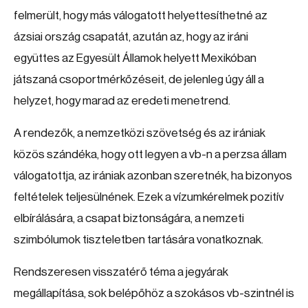
felmerült, hogy más válogatott helyettesíthetné az
ázsiai ország csapatát, azután az, hogy az iráni
együttes az Egyesült Államok helyett Mexikóban
játszaná csoportmérkőzéseit, de jelenleg úgy áll a
helyzet, hogy marad az eredeti menetrend.
A rendezők, a nemzetközi szövetség és az irániak
közös szándéka, hogy ott legyen a vb-n a perzsa állam
válogatottja, az irániak azonban szeretnék, ha bizonyos
feltételek teljesülnének. Ezek a vízumkérelmek pozitív
elbírálására, a csapat biztonságára, a nemzeti
szimbólumok tiszteletben tartására vonatkoznak.
Rendszeresen visszatérő téma a jegyárak
megállapítása, sok belépőhöz a szokásos vb-szintnél is