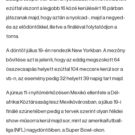
ezúttal viszont a legjobb 16 közé kerülésért 16 párban
játszanak majd, hogy aztán a nyolcad-, majd a negyed-
és az elődöntőkkel, illetve a fináléval folytatódjon a
torna.
A döntőt július 19-én rendezik New Yorkban. A mezőny
bővítése azt is jelenti, hogy az eddig megszokott 64
összecsapás helyett ezúttal 104 meccsre kerül sor a
vb-n, az esemény pedig 32 helyett 39 napig tart majd.
A június 11-i nyitómérkőzésen Mexikó ellenfele a Dél-
afrikai Köztársaság lesz Mexikóvárosban, a július 19-i
finálé szünetében pedig a tervek szerint olyan félidei
show-műsorra kerül majd sor, mint az amerikaifutball-
liga (NFL) nagydöntőiben, a Super Bowl-okon.