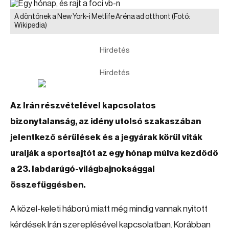
A döntőnek a New York-i Metlife Aréna ad otthont
(Fotó:
Wikipedia)
Hirdetés
Hirdetés
Az Irán részvételével kapcsolatos
bizonytalanság, az idény utolsó szakaszában
jelentkező sérülések és a jegyárak körül viták
uralják a sportsajtót az egy hónap múlva kezdődő
a 23. labdarúgó-világbajnoksággal
összefüggésben.
A közel-keleti háború miatt még mindig vannak nyitott
kérdések Irán szereplésével kapcsolatban. Korábban