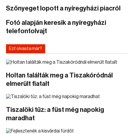
Szőnyeget lopott a nyíregyházi piacról
Fotó alapján keresik a nyíregyházi
telefontolvajt
Ezt olvasta már?
Holtan találták meg a Tiszakóródnál
elmerült fiatalt
Tiszalöki tűz: a füst még napokig
maradhat