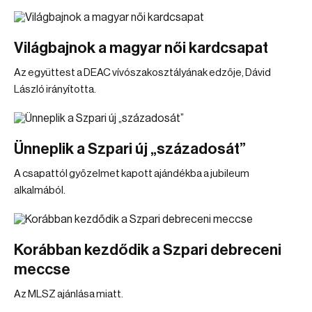
Világbajnok a magyar női kardcsapat
Az együttest a DEAC vívószakosztályának edzője, Dávid
László irányította.
Ünneplik a Szpari új „századosát”
A csapattól győzelmet kapott ajándékba a jubileum
alkalmából.
Korábban kezdődik a Szpari debreceni
meccse
Az MLSZ ajánlása miatt.