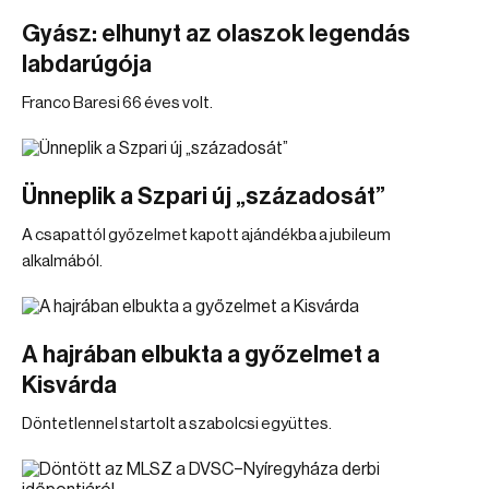
Gyász: elhunyt az olaszok legendás
labdarúgója
Franco Baresi 66 éves volt.
Ünneplik a Szpari új „századosát”
A csapattól győzelmet kapott ajándékba a jubileum
alkalmából.
A hajrában elbukta a győzelmet a
Kisvárda
Döntetlennel startolt a szabolcsi együttes.