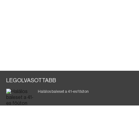
LEGOLVASOTTABB
Halálos baleset a 41-es főúton
Gyász: elhunyt az olaszok legendás labdarúgója