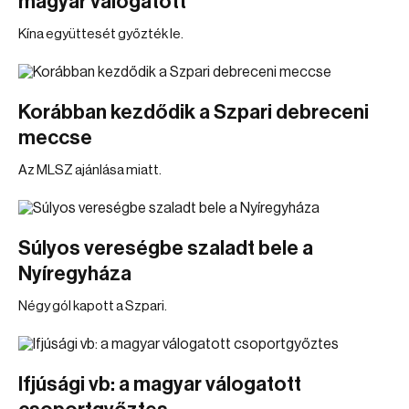
magyar válogatott
Kína együttesét győzték le.
Korábban kezdődik a Szpari debreceni
meccse
Az MLSZ ajánlása miatt.
Súlyos vereségbe szaladt bele a
Nyíregyháza
Négy gól kapott a Szpari.
Ifjúsági vb: a magyar válogatott