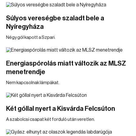
Súlyos vereségbe szaladt bele a
Nyíregyháza
Négy gól kapott a Szpari.
Energiaspórolás miatt változik az MLSZ
menetrendje
Nem kapcsolnak lámpákat.
Két góllal nyert a Kisvárda Felcsúton
A szabolcsi csapat két forduló után veretlen.