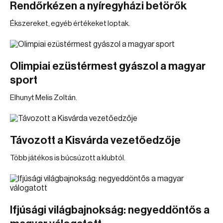
Rendőrkézen a nyíregyházi betörők
Ékszereket, egyéb értékeket loptak.
Olimpiai ezüstérmest gyászol a magyar
sport
Elhunyt Melis Zoltán.
Távozott a Kisvárda vezetőedzője
Több játékos is búcsúzott a klubtól.
Ifjúsági világbajnokság: negyeddöntős a