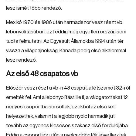
lesz ismét több rendező.
Mexikó 1970 és 1986 után harmadszor vesz részt vb
lebonyolításában, ezt eddig még egyetlen ország sem
tudta felmutatni. Az Egyesült Államokba 1994 után tér
vissza a világbajnokság, Kanada pedig első alkalommal
lesz rendező.
Az első 48 csapatos vb
Először vesz részt a vb-n 48 csapat, a létszámot 32-ről
emelték fel. Ami a lebonyolítást illeti, a válogatottakat 12
négyes csoportba sorsolták, ezekből az első két
helyezettek, valamint a legjobb nyolc harmadik jut
tovább az egyenes kieséses szakasz első fordulójába.
Eddig a csoportkör után a nyolcaddöntők következtek,