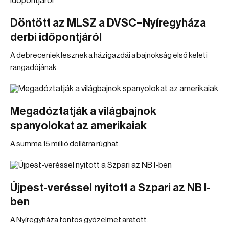
Döntött az MLSZ a DVSC–Nyíregyháza
derbi időpontjáról
A debreceniek lesznek a házigazdái a bajnokság első keleti
rangadójának.
Megadóztatják a világbajnok
spanyolokat az amerikaiak
A summa 15 millió dollárra rúghat.
Újpest-veréssel nyitott a Szpari az NB I-
ben
A Nyíregyháza fontos győzelmet aratott.