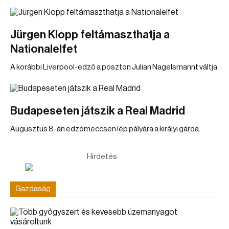
Jürgen Klopp feltámaszthatja a
Nationalelfet
A korábbi Liverpool-edző a poszton Julian Nagelsmannt váltja.
Budapeseten játszik a Real Madrid
Augusztus 8-án edzőmeccsen lép pályára a királyi gárda.
Hirdetés
Gazdaság