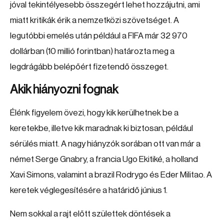
jóval tekintélyesebb összegért lehet hozzájutni, ami
miatt kritikák érik a nemzetközi szövetséget. A
legutóbbi emelés után például a FIFA már 32 970
dollárban (10 millió forintban) határozta meg a
legdrágább belépőért fizetendő összeget.
Akik hiányozni fognak
Élénk figyelem övezi, hogy kik kerülhetnek be a
keretekbe, illetve kik maradnak ki biztosan, például
sérülés miatt. A nagy hiányzók sorában ott van már a
német Serge Gnabry, a francia Ugo Ekitiké, a holland
Xavi Simons, valamint a brazil Rodrygo és Eder Militao. A
keretek véglegesítésére a határidő június 1.
Nem sokkal a rajt előtt születtek döntések a