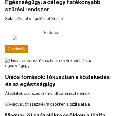
Egészségügy: a cél egy hatékonyabb
szűrési rendszer
Sok haláleset megelőzhető lenne.
Hirdetés
Gazdaság
Uniós források: fókuszban a közlekedés
és az egészségügy
Átalakítják az országot - mondta a miniszterelnök.
Magyar: öt százalékra csökken a tűzifa