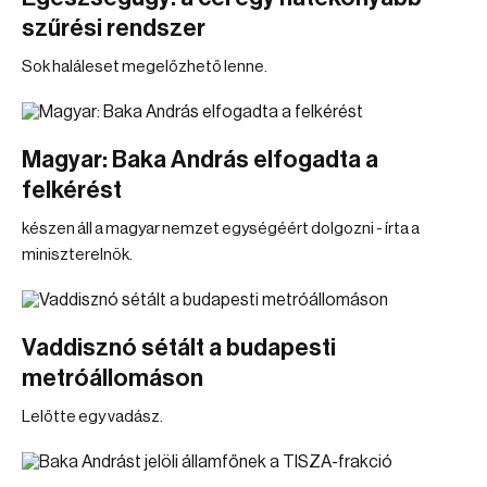
szűrési rendszer
Sok haláleset megelőzhető lenne.
Magyar: Baka András elfogadta a
felkérést
készen áll a magyar nemzet egységéért dolgozni - írta a
miniszterelnök.
Vaddisznó sétált a budapesti
metróállomáson
Lelőtte egy vadász.