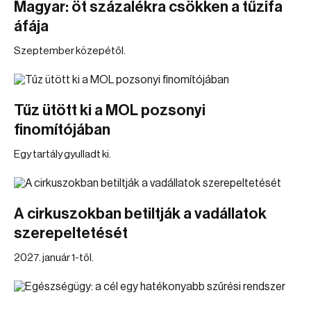
Magyar: öt százalékra csökken a tűzifa
áfája
Szeptember közepétől.
Tűz ütött ki a MOL pozsonyi
finomítójában
Egy tartály gyulladt ki.
A cirkuszokban betiltják a vadállatok
szerepeltetését
2027. január 1-től.