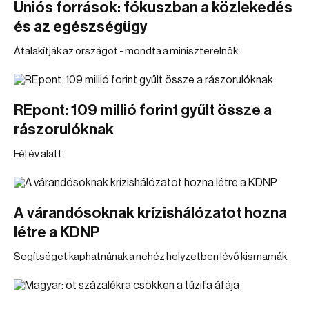
Uniós források: fókuszban a közlekedés
és az egészségügy
Átalakítják az országot - mondta a miniszterelnök.
REpont: 109 millió forint gyűlt össze a
rászorulóknak
Fél év alatt.
A várandósoknak krízishálózatot hozna
létre a KDNP
Segítséget kaphatnának a nehéz helyzetben lévő kismamák.