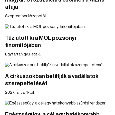
áfája
Szeptember közepétől.
Tűz ütött ki a MOL pozsonyi
finomítójában
Egy tartály gyulladt ki.
A cirkuszokban betiltják a vadállatok
szerepeltetését
2027. január 1-től.
Egészségügy: a cél egy hatékonyabb