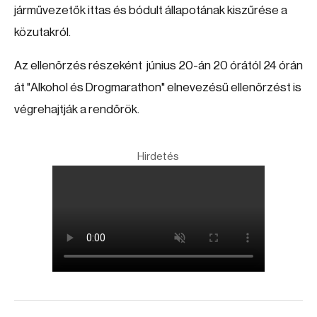
járművezetők ittas és bódult állapotának kiszűrése a
közutakról.
Az ellenőrzés részeként június 20-án 20 órától 24 órán
át "Alkohol és Drogmarathon" elnevezésű ellenőrzést is
végrehajtják a rendőrök.
Hirdetés