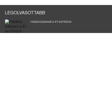
LEGOLVASOTTABB
Halálos baleset a 41-es főúton
700 megawattot spóroltak össze a magyarok
Fák égnek Tyukod és Nagyecsed között
Magyar Péter: nemzeti összefogásra van szükség
Fürdőző után kutatnak Tiszakóródnál