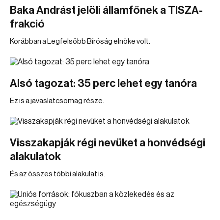
Baka Andrást jelöli államfőnek a TISZA-
frakció
Korábban a Legfelsőbb Bíróság elnöke volt.
Alsó tagozat: 35 perc lehet egy tanóra
Ez is a javaslatcsomag része.
Visszakapják régi nevüket a honvédségi
alakulatok
És az összes többi alakulat is.