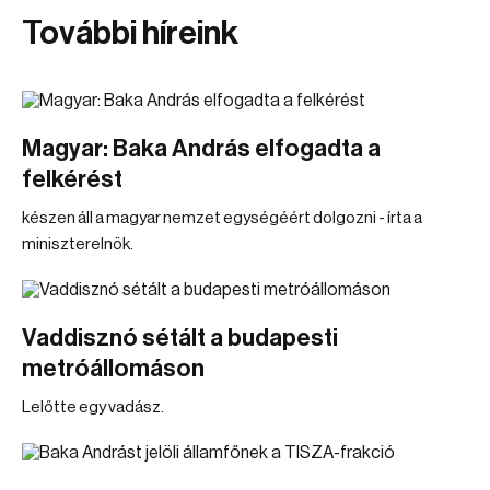
További híreink
Magyar: Baka András elfogadta a
felkérést
készen áll a magyar nemzet egységéért dolgozni - írta a
miniszterelnök.
Vaddisznó sétált a budapesti
metróállomáson
Lelőtte egy vadász.