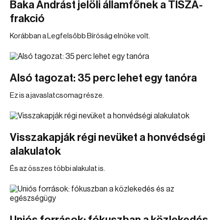
Baka Andrást jelöli államfőnek a TISZA-
frakció
Korábban a Legfelsőbb Bíróság elnöke volt.
Alsó tagozat: 35 perc lehet egy tanóra
Ez is a javaslatcsomag része.
Visszakapják régi nevüket a honvédségi
alakulatok
És az összes többi alakulat is.