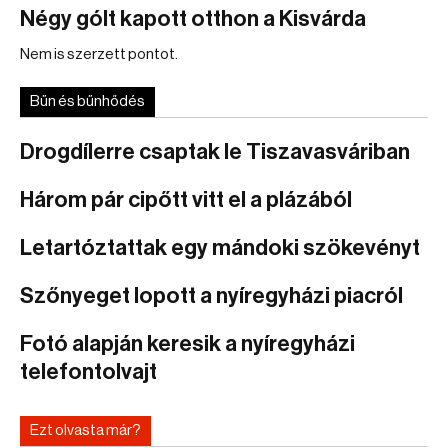
Négy gólt kapott otthon a Kisvárda
Nem is szerzett pontot.
Bűn és bűnhődés
Drogdílerre csaptak le Tiszavasváriban
Három pár cipőtt vitt el a plázából
Letartóztattak egy mándoki szökevényt
Szőnyeget lopott a nyíregyházi piacról
Fotó alapján keresik a nyíregyházi
telefontolvajt
Ezt olvasta már?