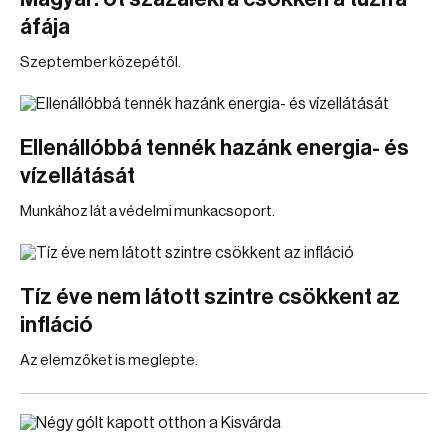
áfája
Szeptember közepétől.
Ellenállóbbá tennék hazánk energia- és
vízellátását
Munkához lát a védelmi munkacsoport.
Tíz éve nem látott szintre csökkent az
infláció
Az elemzőket is meglepte.