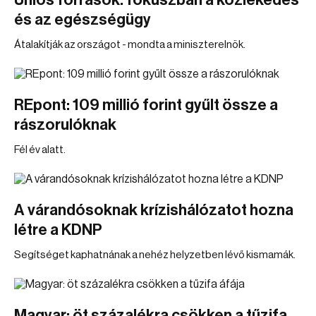
Uniós források: fókuszban a közlekedés
és az egészségügy
Átalakítják az országot - mondta a miniszterelnök.
REpont: 109 millió forint gyűlt össze a
rászorulóknak
Fél év alatt.
A várandósoknak krízishálózatot hozna
létre a KDNP
Segítséget kaphatnának a nehéz helyzetben lévő kismamák.
Magyar: öt százalékra csökken a tűzifa