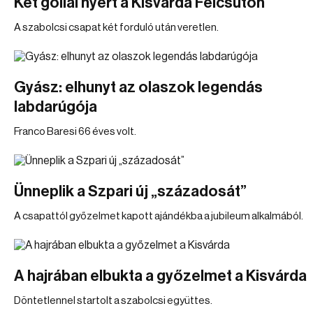
Két góllal nyert a Kisvárda Felcsúton
A szabolcsi csapat két forduló után veretlen.
Gyász: elhunyt az olaszok legendás
labdarúgója
Franco Baresi 66 éves volt.
Ünneplik a Szpari új „századosát”
A csapattól győzelmet kapott ajándékba a jubileum alkalmából.
A hajrában elbukta a győzelmet a Kisvárda
Döntetlennel startolt a szabolcsi együttes.