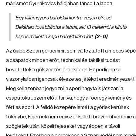
már ismét Gyurákovics hálójában táncolt a labda.
Egy villámgyors bal oldali kontra végén Gresó
Bekéhez továbbította a labda, aki 13 méterről a kifutó
kapus mellett a kapu bal oldalába lőtt.
(2–0)
Az újabb Szpari gól semmit sem változtatott a meccs képé
a csapatok minden erőt, technikai és taktikai tudást
bevetettek a gólszerzés érdekében. Ez pedig hazai
viszonylatban igencsak élvezetes játékot eredményezett.
Meg kell azonban jegyezni, a spori hagyta is játszani a
csapatokat, szem előtt tartva, hogy a foci egy kemény és
férfias sport. A félidő közepére ismét a győriek kerültek
fölénybe, Fejérnek nem egyszer kellett bravúrral védenie a
szögletek utáni közeli fejeseket vagy éppen a távoli
lövéseket. Ezekben a percekben a Szpari védői nem mindi