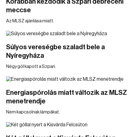
Korábban kezdődik a Szpari debreceni
meccse
Az MLSZ ajánlása miatt.
Súlyos vereségbe szaladt bele a
Nyíregyháza
Négy gól kapott a Szpari.
Energiaspórolás miatt változik az MLSZ
menetrendje
Nem kapcsolnak lámpákat.