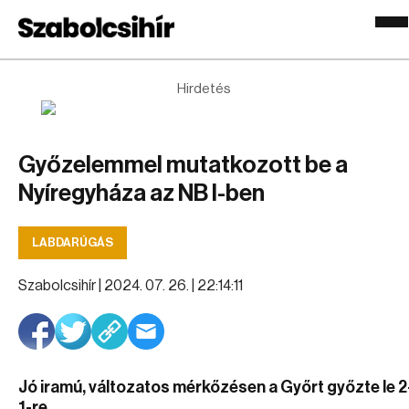
Hirdetés
Győzelemmel mutatkozott be a
Nyíregyháza az NB I-ben
LABDARÚGÁS
Szabolcsihír |
2024. 07. 26. | 22:14:11
Jó iramú, változatos mérkőzésen a Győrt győzte le 2
1-re.