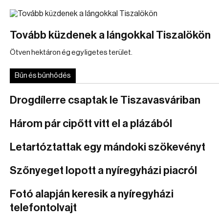
Tovább küzdenek a lángokkal Tiszalökön
Ötven hektáron ég egy ligetes terület.
Bűn és bűnhődés
Drogdílerre csaptak le Tiszavasváriban
Három pár cipőtt vitt el a plázából
Letartóztattak egy mándoki szökevényt
Szőnyeget lopott a nyíregyházi piacról
Fotó alapján keresik a nyíregyházi
telefontolvajt