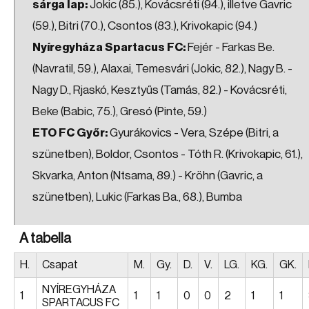
sárga lap:
Jokic (85.), Kovácsréti (94.), illetve Gavric
(59.), Bitri (70.), Csontos (83.), Krivokapic (94.)
Nyíregyháza Spartacus FC:
Fejér - Farkas Be.
(Navratil, 59.), Alaxai, Temesvári (Jokic, 82.), Nagy B. -
Nagy D., Rjaskó, Kesztyűs (Tamás, 82.) - Kovácsréti,
Beke (Babic, 75.), Gresó (Pinte, 59.)
ETO FC Győr:
Gyurákovics - Vera, Szépe (Bitri, a
szünetben), Boldor, Csontos - Tóth R. (Krivokapic, 61.),
Skvarka, Anton (Ntsama, 89.) - Kröhn (Gavric, a
szünetben), Lukic (Farkas Ba., 68.), Bumba
A tabella
H.
Csapat
M.
Gy.
D.
V.
LG.
KG.
GK.
NYÍREGYHÁZA
1
1
1
0
0
2
1
1
SPARTACUS FC