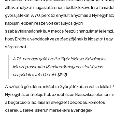
álltak a helyzet magaslatán, nem tudták lekövetni a támadó
gyors játékát. A 70. perctől enyhült a nyomás a Nyíregyház
kapuján, ebben része volt két súlyos győri
szabálytalanságnak is. A meccs feszült hangulatát jellemzi,
hogy Erdős a vendégek vezetőedzőjének is kiosztott egy
sárga lapot.
A 78. percben góllá érett a Győr fölénye, Krivokapics
két szép csel után 18 méterről megeresztett lövése
csapódott a felső léc alá.
(2–1)
A szépítő gól után is inkább a Győr játékában volt a találat. 
Nyíregyházánál előjöttek az időhúzás klasszikus elemei, mi
a begörcsölő láb, lassan elvégzett bedobás, komótos
cserék. Ezekkel sikerült mérsékelni a vendégek