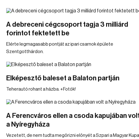
A debreceni cégcsoport tagja 3 milliárd
forintot fektetett be
Elérte legmagasabb pontját az ipari csarnok épülete
Szentgotthárdon.
Elképesztő baleset a Balaton partján
Teherautó rohant a házba. +Fotók!
A Ferencváros ellen a csoda kapujában vol
a Nyíregyháza
Vezetett, de nem tudta megőrizni előnyét a Szpari a Magyar Kup