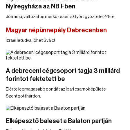
Nyíregyháza az NB I-ben
Jó iramú, változatos mérkőzésen a Győrt győzte le 2-1-re.
Magyar népünnepély Debrecenben
Izrael letudva, jöhet Svájc!
A debreceni cégcsoport tagja 3 milliárd
forintot fektetett be
Elérte legmagasabb pontját az ipari csarnok épülete
Szentgotthárdon.
Elképesztő baleset a Balaton partján