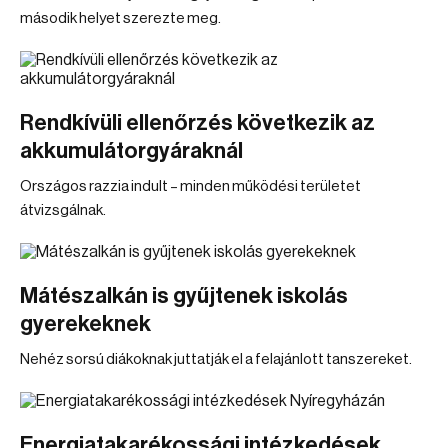
második helyet szerezte meg.
Rendkívüli ellenőrzés következik az
akkumulátorgyáraknál
Országos razzia indult – minden működési területet
átvizsgálnak.
Mátészalkán is gyűjtenek iskolás
gyerekeknek
Nehéz sorsú diákoknak juttatják el a felajánlott tanszereket.
Energiatakarékossági intézkedések