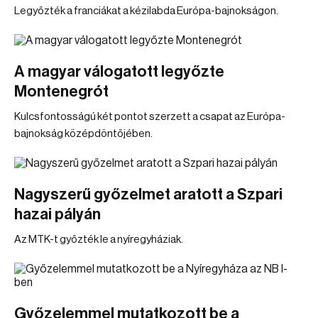
Legyőzték a franciákat a kézilabda Európa-bajnokságon.
A magyar válogatott legyőzte
Montenegrót
Kulcsfontosságú két pontot szerzett a csapat az Európa-
bajnokság középdöntőjében.
Nagyszerű győzelmet aratott a Szpari
hazai pályán
Az MTK-t győzték le a nyíregyháziak.
Győzelemmel mutatkozott be a