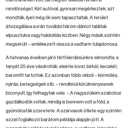
rendőrséget. Két autóval, gyorsan megérkeztek, azt
mondták, ilyet még ők sem tapasztaltak. A terület
átvizsgálása során további három dámot találtak
elpusztulva vagy haldoklás közben. Négy másik szintén
megsérült – emlékezett vissza a vadfarm tulajdonosa.
A hatvanas éveiben járó férfi kérdésünkre elmondta: a
tanyát 25 éve vásárolták, eleinte lovat, birkát, kecskét,
baromfit tartottak. Ez azonban több okból – körmölés,
nyírás, betegségek stb. – rendkívül körülményesnek
bizonyult, így felhagytak vele. – A nagyszüleim szabolcsi
gazdálkodók voltak, mindig is bennem volt a föld, a
gyümölcsfák szeretete. A szarvasok ötlete egy szintén
ezzel foglalkozó barátom példája alapján jött. A