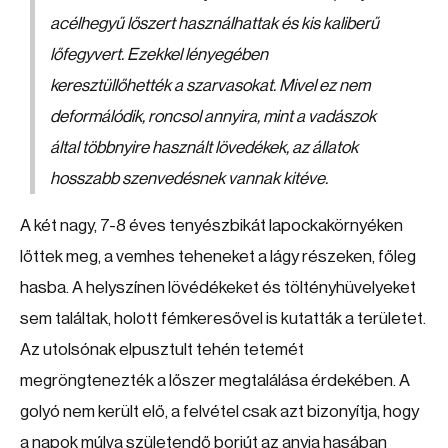
acélhegyű lőszert használhattak és kis kaliberű
lőfegyvert. Ezekkel lényegében
keresztüllőhették a szarvasokat. Mivel ez nem
deformálódik, roncsol annyira, mint a vadászok
által többnyire használt lövedékek, az állatok
hosszabb szenvedésnek vannak kitéve.
A két nagy, 7-8 éves tenyészbikát lapockakörnyéken
lőttek meg, a vemhes teheneket a lágy részeken, főleg
hasba. A helyszínen lövédékeket és töltényhüvelyeket
sem találtak, holott fémkeresővel is kutatták a területet.
Az utolsónak elpusztult tehén tetemét
megröngtenezték a lőszer megtalálása érdekében. A
golyó nem került elő, a felvétel csak azt bizonyítja, hogy
a napok múlva születendő borjút az anyja hasában