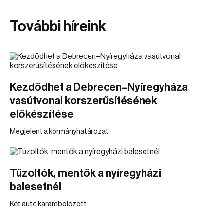
További híreink
Kezdődhet a Debrecen–Nyíregyháza
vasútvonal korszerűsítésének
előkészítése
Megjelent a kormányhatározat.
Tűzoltók, mentők a nyíregyházi
balesetnél
Két autó karambolozott.