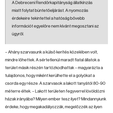
A Debreceni Rendőrkapitányság állatkínzás
miatt folytat büntetőeljárást. A nyomozás
érdekeire tekintettel a hatóság bővebb
információt egyelőre nem kívánt megosztani az
ügyről.
– Ahány szarvasunk a külső kerítés közelében volt,
mindre lőhettek. A sértetlenül maradt fiatal állatok a
terület másik részén tartózkodhattak – magyarázta a
tulajdonos, hogy miként kerülhette el a golyókat a
csorda egy része. A szarvasok a lakott tanyától 80-90
méterre éltek. – Lakott területen fegyverrel lövöldözni
házak irányába? Milyen ember tesz ilyet? Mindannyiunk
érdeke, hogy megakadályozzák, megelőzzék az ilyen