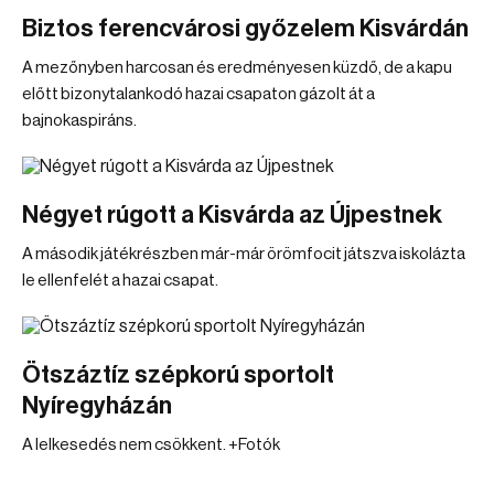
Biztos ferencvárosi győzelem Kisvárdán
A mezőnyben harcosan és eredményesen küzdő, de a kapu
előtt bizonytalankodó hazai csapaton gázolt át a
bajnokaspiráns.
Négyet rúgott a Kisvárda az Újpestnek
A második játékrészben már-már örömfocit játszva iskolázta
le ellenfelét a hazai csapat.
Ötszáztíz szépkorú sportolt
Nyíregyházán
A lelkesedés nem csökkent. +Fotók