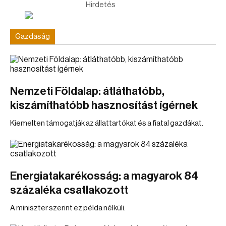
Hirdetés
Gazdaság
Nemzeti Földalap: átláthatóbb,
kiszámíthatóbb hasznosítást ígérnek
Kiemelten támogatják az állattartókat és a fiatal gazdákat.
Energiatakarékosság: a magyarok 84
százaléka csatlakozott
A miniszter szerint ez példa nélküli.