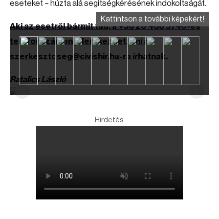
eseteket – húzta alá segítségkérésének indokoltságát.
Kattintson a további képekért!
Aki az esetről bármit tud, a +36 20 468 5740-es
telefonszámon jelentkezhet. Írni a
szerkesztoseg@civishir.hu-ra írhatnak.
Ratalics László
Hirdetés