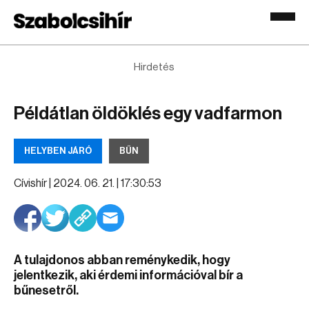
Hirdetés
Példátlan öldöklés egy vadfarmon
HELYBEN JÁRÓ
BŰN
Cívishír |
2024. 06. 21. | 17:30:53
A tulajdonos abban reménykedik, hogy
jelentkezik, aki érdemi információval bír a
bűnesetről.