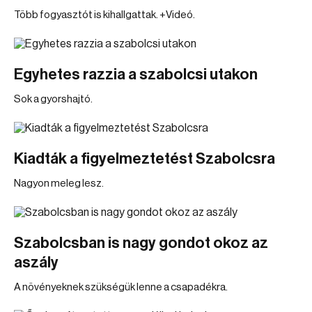
Több fogyasztót is kihallgattak. +Videó.
Egyhetes razzia a szabolcsi utakon
Sok a gyorshajtó.
Kiadták a figyelmeztetést Szabolcsra
Nagyon meleg lesz.
Szabolcsban is nagy gondot okoz az
aszály
A növényeknek szükségük lenne a csapadékra.