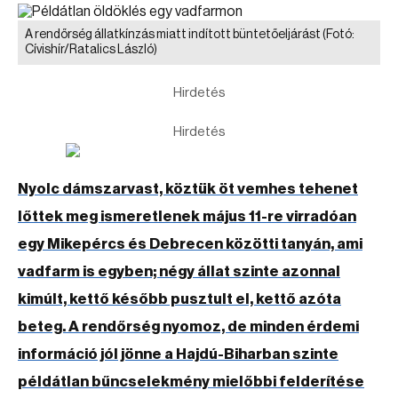
A rendőrség állatkínzás miatt indított büntetőeljárást
(Fotó:
Cívishír/Ratalics László)
Hirdetés
Hirdetés
Nyolc dámszarvast, köztük öt vemhes tehenet
lőttek meg ismeretlenek május 11-re virradóan
egy Mikepércs és Debrecen közötti tanyán, ami
vadfarm is egyben; négy állat szinte azonnal
kimúlt, kettő később pusztult el, kettő azóta
beteg. A rendőrség nyomoz, de minden érdemi
információ jól jönne a Hajdú-Biharban szinte
példátlan bűncselekmény mielőbbi felderítése