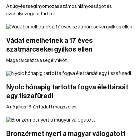
Az ügyészségi nyomozás számos hiányosságot és
szabályszegést tárt fel.
Vádat emelhetnek a 17 éves
szatmárcsekei gyilkos ellen
Maga tárcsázta a segélyhívót.
Nyolc hónapig tartotta fogva élettársát
egy tiszafüredi
A nő július 16-án tudott megszökni.
Bronzérmet nyert a magyar válogatott