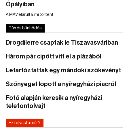
Ópályiban
A MÁV elárulta, mi történt.
Bűn és bűnhődés
Drogdílerre csaptak le Tiszavasváriban
Három pár cipőtt vitt el a plázából
Letartóztattak egy mándoki szökevényt
Szőnyeget lopott a nyíregyházi piacról
Fotó alapján keresik a nyíregyházi
telefontolvajt
Ezt olvasta már?