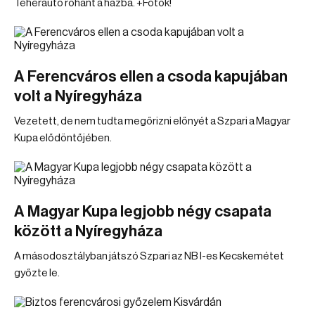
Teherautó rohant a házba. +Fotók!
A Ferencváros ellen a csoda kapujában
volt a Nyíregyháza
Vezetett, de nem tudta megőrizni előnyét a Szpari a Magyar
Kupa elődöntőjében.
A Magyar Kupa legjobb négy csapata
között a Nyíregyháza
A másodosztályban játszó Szpari az NB I-es Kecskemétet
győzte le.