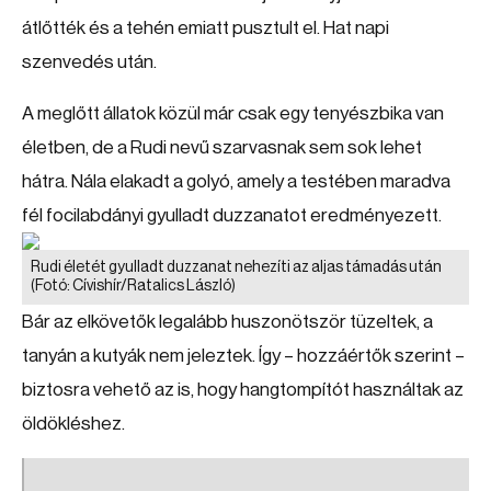
átlőtték és a tehén emiatt pusztult el. Hat napi
szenvedés után.
A meglőtt állatok közül már csak egy tenyészbika van
életben, de a Rudi nevű szarvasnak sem sok lehet
hátra. Nála elakadt a golyó, amely a testében maradva
fél focilabdányi gyulladt duzzanatot eredményezett.
Rudi életét gyulladt duzzanat nehezíti az aljas támadás után
(Fotó: Cívishír/Ratalics László)
Bár az elkövetők legalább huszonötször tüzeltek, a
tanyán a kutyák nem jeleztek. Így – hozzáértők szerint –
biztosra vehető az is, hogy hangtompítót használtak az
öldökléshez.