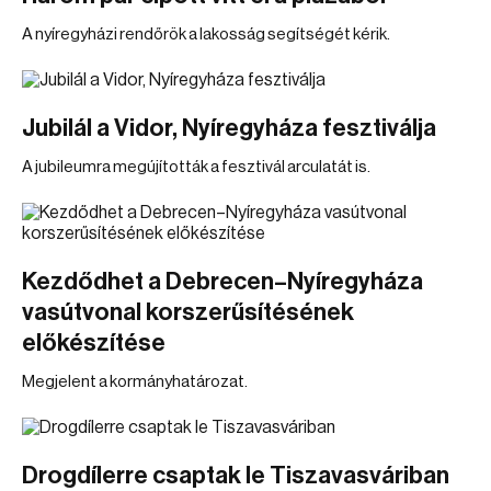
A nyíregyházi rendőrök a lakosság segítségét kérik.
Jubilál a Vidor, Nyíregyháza fesztiválja
A jubileumra megújították a fesztivál arculatát is.
Kezdődhet a Debrecen–Nyíregyháza
vasútvonal korszerűsítésének
előkészítése
Megjelent a kormányhatározat.
Drogdílerre csaptak le Tiszavasváriban