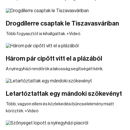
Drogdílerre csaptak le Tiszavasváriban
Több fogyasztót is kihallgattak. +Videó.
Három pár cipőtt vitt el a plázából
A nyíregyházi rendőrök a lakosság segítségét kérik.
Letartóztattak egy mándoki szökevényt
Több, vagyon elleni és közlekedési bűncselekmény miatt
körözték. +Videó