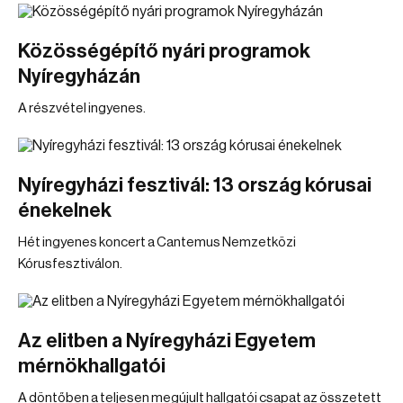
Közösségépítő nyári programok
Nyíregyházán
A részvétel ingyenes.
Nyíregyházi fesztivál: 13 ország kórusai
énekelnek
Hét ingyenes koncert a Cantemus Nemzetközi
Kórusfesztiválon.
Az elitben a Nyíregyházi Egyetem
mérnökhallgatói
A döntőben a teljesen megújult hallgatói csapat az összetett