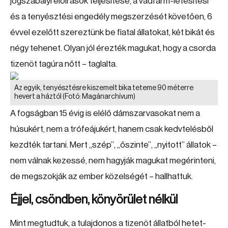
jogszabályi előírások teljesítése, a vadfarm-létesítési
és a tenyésztési engedély megszerzését követően, 6
évvel ezelőtt szereztünk be fiatal állatokat, két bikát és
négy tehenet. Olyan jól érezték magukat, hogy a csorda
tizenöt tagúra nőtt – taglalta.
Az egyik, tenyésztésre kiszemelt bika teteme 90 méterre
hevert a háztól
(Fotó: Magánarchívum)
A fogságban 15 évig is elélő dámszarvasokat nem a
húsukért, nem a trófeájukért, hanem csak kedvtelésből
kezdték tartani. Mert „szép”, „őszinte”, „nyitott” állatok –
nem válnak kezessé, nem hagyják magukat megérinteni,
de megszokják az ember közelségét – hallhattuk.
Éjjel, csöndben, könyörület nélkül
Mint megtudtuk, a tulajdonos a tizenöt állatból hetet-