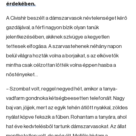
érdekében.
A Cívishír beszélt a dámszarvasok névtelenséget kérő
gazdájával, a férfi nagyon bízik olyan tanúk
jelentkezésében, akiknek szívügye a kegyetlen
tettesek elfogása. A szarvastehenek néhány napon
belül világra hozták volna a borjaikat, s az elkövetők
mintha csak célzottan lőtték volna éppen hasba a
nőstényeket…
– Szombat volt, reggel negyed hét, amikor a tanya-
vadfarm gondnoka kétségbeesetten telefonált. Nagy
baj van, jöjjek, mert az egyik tehén átlőtt nyakkal, zöldes
nyálat köpve fekszik a fűben. Rohantam a tanyára, ahol
hat éve kedvtelésből tartunk dámszarvasokat. Az állat
menthetetlen volt, de még élt. Mellőle hívtam a