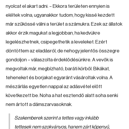
nyolcat el akart adni. – Ekkora területen ennyien is
eléltek volna, ugyanakkor tudom, hogy kissé kezdett
már szűkössé válni a terület a számukra. Ezek az állatok
akkor érzik magukat a legjobban, ha kedvükre
legelészhetnek, csipegethetik a leveleket. Ezért
döntöttem az eladásról, de nehogy jelentős összegre
gondoljon – válaszolta érdeklődésünkre. A vevők is
megvoltak már, megbízható, baráti körből. Bikákat,
teheneket és borjakat egyaránt vásároltak volna. A
mészárlás egyetlen nappal az adásvétel előtt
következett be. Noha a hat esztendő alatt soha senki
nem ártott a dámszarvasoknak.
Szakemberek szerint a tettes vagy inkább
tettesek nem szokványos, hanem zárt köpenyű,