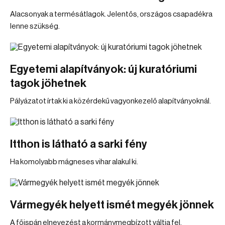
Alacsonyak a termésátlagok. Jelentős, országos csapadékra
lenne szükség.
Egyetemi alapítványok: új kuratóriumi
tagok jöhetnek
Pályázatot írtak ki a közérdekű vagyonkezelő alapítványoknál.
Itthon is látható a sarki fény
Ha komolyabb mágneses vihar alakul ki.
Vármegyék helyett ismét megyék jönnek
A főispán elnevezést a kormánymegbízott váltja fel.