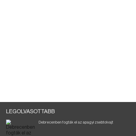
LEGOLVASOTTABB
Debrecenben fogták el az apagyi zsebtolvajt