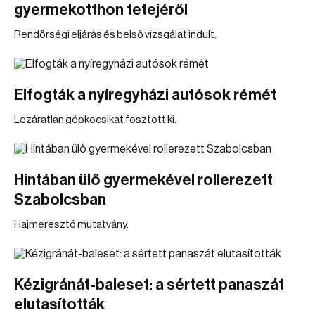
gyermekotthon tetejéről
Rendőrségi eljárás és belső vizsgálat indult.
Elfogták a nyíregyházi autósok rémét
Lezáratlan gépkocsikat fosztott ki.
Hintában ülő gyermekével rollerezett
Szabolcsban
Hajmeresztő mutatvány.
Kézigránát-baleset: a sértett panaszát
elutasították