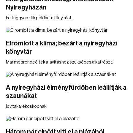
Nyíregyházán
Felfüggyesztik például a fűnyírást.
Elromlott a klíma; bezárt a nyíregyházi
könyvtár
Már megrendeélték a javításhoz szükséges alkatrészt.
A nyíregyházi élményfürdőben leállítják a
szaunákat
Így takarékoskodnak.
Három pár cipőtt vitt el a plázából