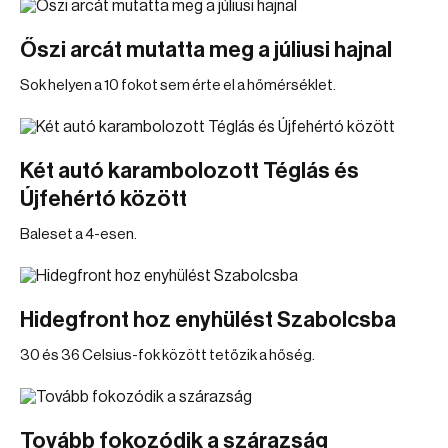
Őszi arcát mutatta meg a júliusi hajnal
Sok helyen a 10 fokot sem érte el a hőmérséklet.
Két autó karambolozott Téglás és
Újfehértó között
Baleset a 4-esen.
Hidegfront hoz enyhülést Szabolcsba
30 és 36 Celsius-fok között tetőzik a hőség.
Tovább fokozódik a szárazság