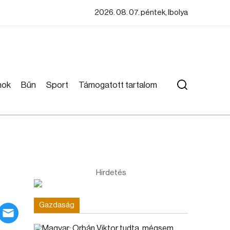
2026. 08. 07. péntek, Ibolya
mok
Bűn
Sport
Támogatott tartalom
Hirdetés
Gazdaság