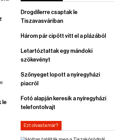
Drogdílerre csaptak le
z
Tiszavasváriban
Három pár cipőtt vitt el a plázából
Letartóztattak egy mándoki
szökevényt
Szőnyeget lopott a nyíregyházi
piacról
Fotó alapján keresik a nyíregyházi
 le
telefontolvajt
Ezt olvasta már?