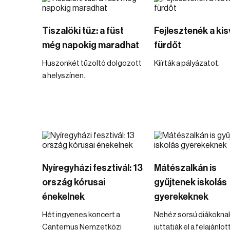
Tiszalöki tűz: a füst
Fejlesztenék a kis
még napokig maradhat
fürdőt
Huszonkét tűzoltó dolgozott
Kiírták a pályázatot.
a helyszínen.
Nyíregyházi fesztivál: 13
Mátészalkán is
ország kórusai
gyűjtenek iskolás
énekelnek
gyerekeknek
Hét ingyenes koncert a
Nehéz sorsú diákokna
Cantemus Nemzetközi
juttatják el a felajánlot