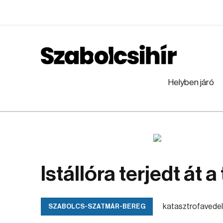
Helyben járó
Istállóra terjedt át 
katasztrofavedel
SZABOLCS-SZATMÁR-BEREG