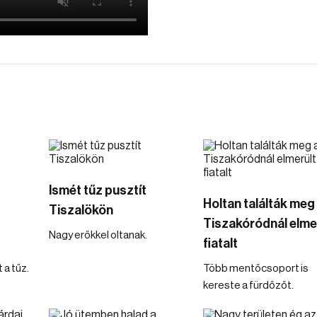
Ismét tűz pusztít
Holtan találták meg
Tiszalökön
Tiszakóródnál elme
Nagy erőkkel oltanak.
fiatalt
 a tűz.
Több mentőcsoport is
kereste a fürdőzőt.