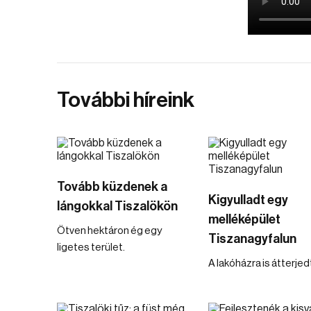
További híreink
Tovább küzdenek a
Kigyulladt egy
lángokkal Tiszalökön
melléképület
Ötven hektáron ég egy
Tiszanagyfalun
ligetes terület.
A lakóházra is átterjedt