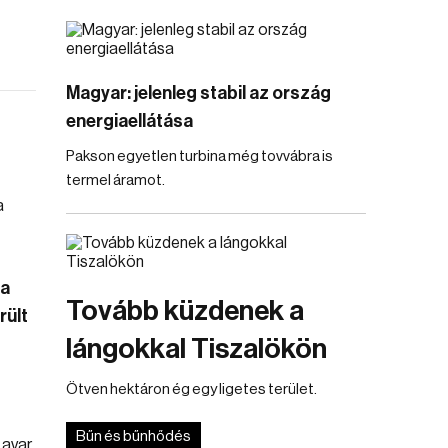
Magyar: jelenleg stabil az ország
energiaellátása
Pakson egyetlen turbina még tovvábra is
termel áramot.
 a
Tovább küzdenek a
rült
lángokkal Tiszalökön
Ötven hektáron ég egy ligetes terület.
Bűn és bűnhődés