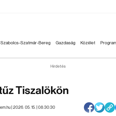
Szabolcs-Szatmár-Bereg
Gazdaság
Közélet
Progra
Hirdetés
a tűz Tiszalökön
em.hu |
2026. 05. 15. | 08:30:30