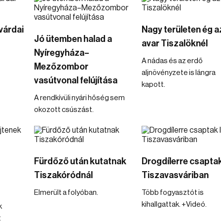
várdai
Nagy területen ég a
Jó ütemben halad a
avar Tiszalöknél
Nyíregyháza–
A nádas és az erdő
Mezőzombor
aljnövényzete is lángra
vasútvonal felújítása
kapott.
A rendkívüli nyári hőség sem
okozott csúszást.
Fürdőző után kutatnak
Drogdílerre csaptak
Tiszakóródnál
Tiszavasváriban
Elmerült a folyóban.
Több fogyasztót is
kihallgattak. +Videó.
k
t