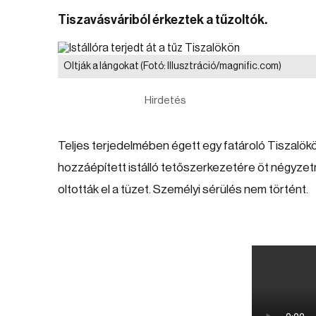
Tiszavásváriból érkeztek a tűzoltók.
Oltják a lángokat
(Fotó: Illusztráció/magnific.com)
Hirdetés
Teljes terjedelmében égett egy fatároló Tiszalökö
hozzáépített istálló tetőszerkezetére öt négyzet
oltották el a tüzet. Személyi sérülés nem történt.