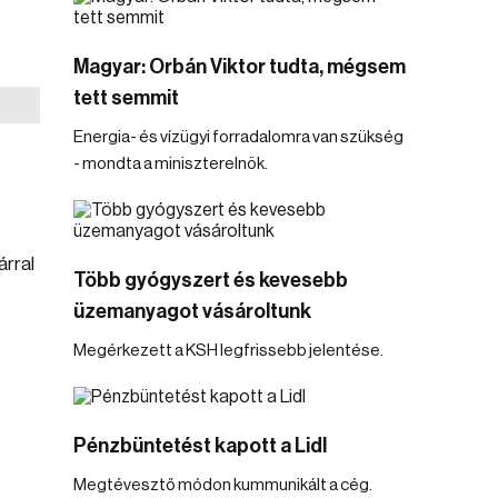
Magyar: Orbán Viktor tudta, mégsem
tett semmit
Energia- és vízügyi forradalomra van szükség
- mondta a miniszterelnök.
árral
Több gyógyszert és kevesebb
üzemanyagot vásároltunk
Megérkezett a KSH legfrissebb jelentése.
Pénzbüntetést kapott a Lidl
Megtévesztő módon kummunikált a cég.