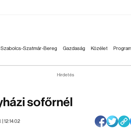
Szabolcs-Szatmár-Bereg
Gazdaság
Közélet
Progra
Hirdetés
yházi sofőrnél
. | 12:14:02