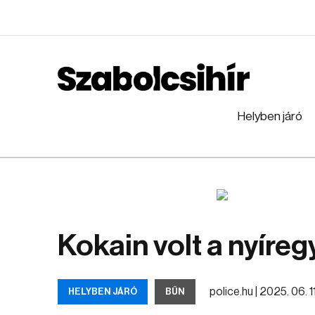
Helyben járó
Kokain volt a nyíreg
police.hu |
2025. 06. 11
HELYBEN JÁRÓ
BŰN