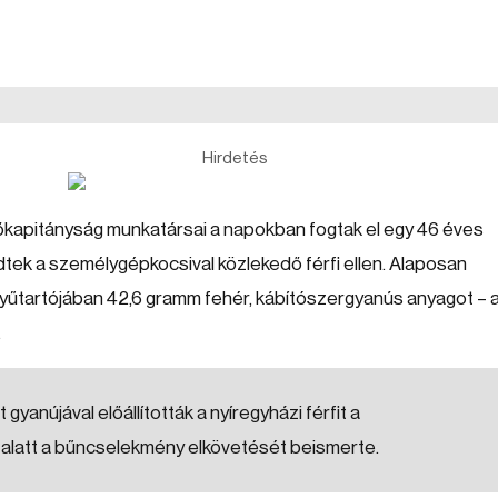
Hirdetés
apitányság munkatársai a napokban fogtak el egy 46 éves
dtek a személygépkocsival közlekedő férfi ellen. Alaposan
sztyűtartójában 42,6 gramm fehér, kábítószergyanús anyagot – 
.
nújával előállították a nyíregyházi férfit a
a alatt a bűncselekmény elkövetését beismerte.