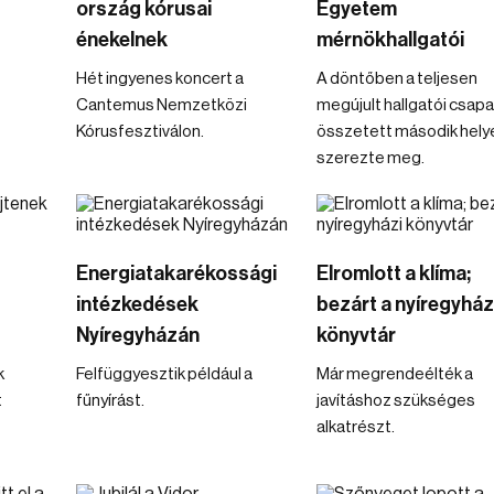
ország kórusai
Egyetem
énekelnek
mérnökhallgatói
Hét ingyenes koncert a
A döntőben a teljesen
Cantemus Nemzetközi
megújult hallgatói csapa
Kórusfesztiválon.
összetett második hely
szerezte meg.
Energiatakarékossági
Elromlott a klíma;
intézkedések
bezárt a nyíregyház
Nyíregyházán
könyvtár
k
Felfüggyesztik például a
Már megrendeélték a
t
fűnyírást.
javításhoz szükséges
alkatrészt.