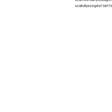
szabályszegést tárt fe