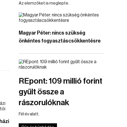
Az elemzőket is meglepte.
Magyar Péter: nincs szükség
önkéntes fogyasztáscsökkentésre
REpont: 109 millió forint
gyűlt össze a
rászorulóknak
Fél év alatt.
házi