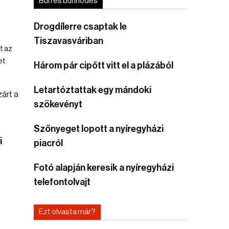
Bűn és bűnhődés
Drogdílerre csaptak le
Tiszavasváriban
t az
et
Három pár cipőtt vitt el a plázából
Letartóztattak egy mándoki
szökevényt
Szőnyeget lopott a nyíregyházi
i
piacról
Fotó alapján keresik a nyíregyházi
telefontolvajt
Ezt olvasta már?