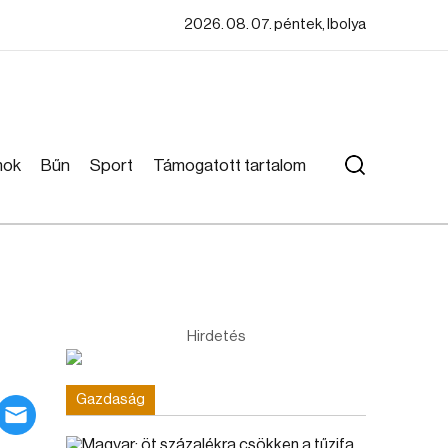
2026. 08. 07. péntek, Ibolya
mok
Bűn
Sport
Támogatott tartalom
Hirdetés
Gazdaság