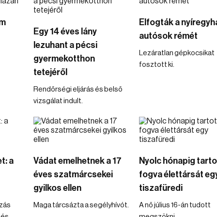
om
Elfogták a nyíregyh
Egy 14 éves lány
autósok rémét
lezuhant a pécsi
Lezáratlan gépkocsikat
gyermekotthon
fosztott ki.
tetejéről
Rendőrségi eljárás és belső
vizsgálat indult.
t: a
Vádat emelhetnek a 17
Nyolc hónapig tarto
éves szatmárcsekei
fogva élettársát eg
gyilkos ellen
tiszafüredi
zás
Maga tárcsázta a segélyhívót.
A nő július 16-án tudott
 és
megszökni.