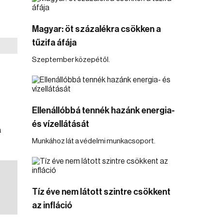
Magyar: öt százalékra csökken a
tűzifa áfája
Szeptember közepétől.
Ellenállóbbá tennék hazánk energia-
és vízellátását
a
Munkához lát a védelmi munkacsoport.
Tíz éve nem látott szintre csökkent
az infláció