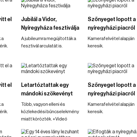
tt el
Jubilál a Vidor,
Szőnyeget lopott a
Nyíregyháza fesztiválja
nyíregyházi piacról
 a
A jubileumra megújították a
Kamerafelvétel alapján
rik.
fesztivál arculatát is.
keresik.
tt el
Letartóztattak egy
Szőnyeget lopott a
mándoki szökevényt
nyíregyházi piacról
 a
Több, vagyon elleni és
Kamerafelvétel alapján
rik.
közlekedési bűncselekmény
keresik.
miatt körözték. +Videó