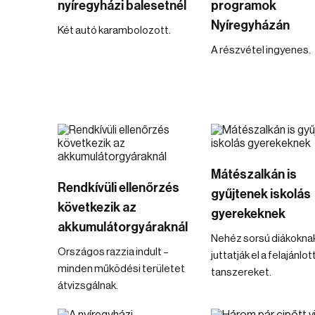
nyíregyházi balesetnél
programok
Nyíregyházán
Két autó karambolozott.
A részvétel ingyenes.
Mátészalkán is
Rendkívüli ellenőrzés
gyűjtenek iskolás
következik az
gyerekeknek
akkumulátorgyáraknál
Nehéz sorsú diákokna
Országos razzia indult –
juttatják el a felajánlot
minden működési területet
tanszereket.
átvizsgálnak.