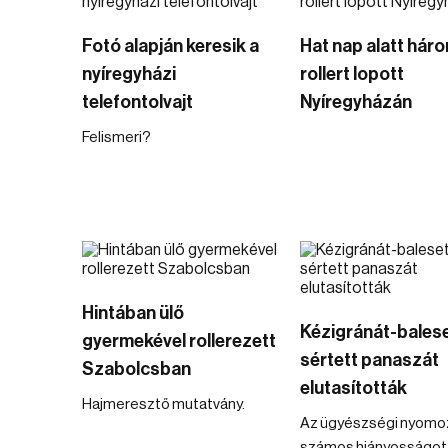
Fotó alapján keresik a
Hat nap alatt hár
nyíregyházi
rollert lopott
telefontolvajt
Nyíregyházán
Felismeri?
Hintában ülő
Kézigránát-balese
gyermekével rollerezett
sértett panaszát
Szabolcsban
elutasították
Hajmeresztő mutatvány.
Az ügyészségi nyomo
számos hiányosságot