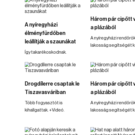
Három pár cipőtt vi
A nyíregyházi
a plázából
élményfürdőben
A nyíregyházi rendőrök
leállítják a szaunákat
lakosság segítségét ké
Így takarékoskodnak.
Drogdílerre csaptak le
Három pár cipőtt vi
Tiszavasváriban
a plázából
Több fogyasztót is
A nyíregyházi rendőrök
kihallgattak. +Videó.
lakosság segítségét ké