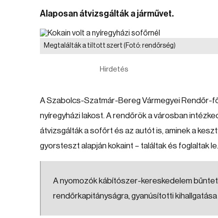
Alaposan átvizsgálták a járművet.
Megtalálták a tiltott szert
(Fotó: rendőrség)
Hirdetés
A Szabolcs-Szatmár-Bereg Vármegyei Rendőr-fők
nyíregyházi lakost. A rendőrök a városban intézke
átvizsgálták a sofőrt és az autót is, aminek a ke
gyorsteszt alapján kokaint – találtak és foglaltak le
A nyomozók kábítószer-kereskedelem bűntett gya
rendőrkapitányságra, gyanúsítotti kihallgatás