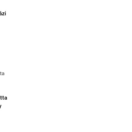
ázi
tta
y