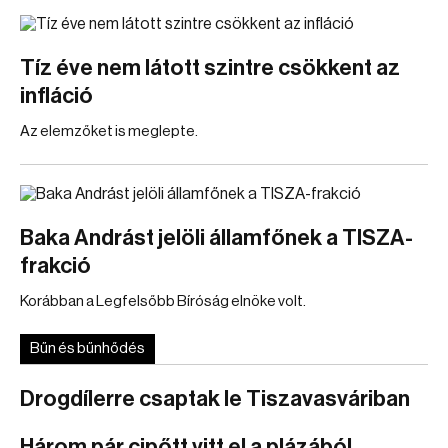
Tíz éve nem látott szintre csökkent az
infláció
Az elemzőket is meglepte.
Baka Andrást jelöli államfőnek a TISZA-
frakció
Korábban a Legfelsőbb Bíróság elnöke volt.
Bűn és bűnhődés
Drogdílerre csaptak le Tiszavasváriban
Három pár cipőtt vitt el a plázából