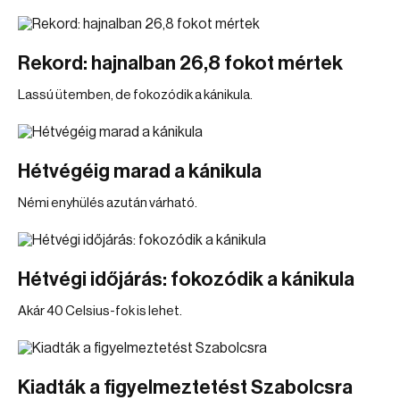
Rekord: hajnalban 26,8 fokot mértek
Lassú ütemben, de fokozódik a kánikula.
Hétvégéig marad a kánikula
Némi enyhülés azután várható.
Hétvégi időjárás: fokozódik a kánikula
Akár 40 Celsius-fok is lehet.
Kiadták a figyelmeztetést Szabolcsra