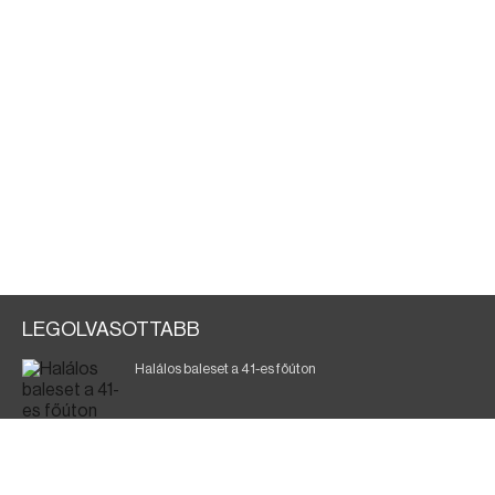
LEGOLVASOTTABB
Halálos baleset a 41-es főúton
700 megawattot spóroltak össze a magyarok