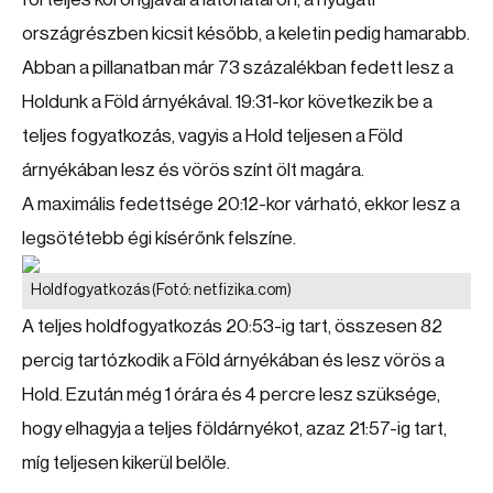
országrészben kicsit később, a keletin pedig hamarabb.
Abban a pillanatban már 73 százalékban fedett lesz a
Holdunk a Föld árnyékával. 19:31-kor következik be a
teljes fogyatkozás, vagyis a Hold teljesen a Föld
árnyékában lesz és vörös színt ölt magára.
A maximális fedettsége 20:12-kor várható, ekkor lesz a
legsötétebb égi kísérőnk felszíne.
Holdfogyatkozás
(Fotó: netfizika.com)
A teljes holdfogyatkozás 20:53-ig tart, összesen 82
percig tartózkodik a Föld árnyékában és lesz vörös a
Hold. Ezután még 1 órára és 4 percre lesz szüksége,
hogy elhagyja a teljes földárnyékot, azaz 21:57-ig tart,
míg teljesen kikerül belőle.