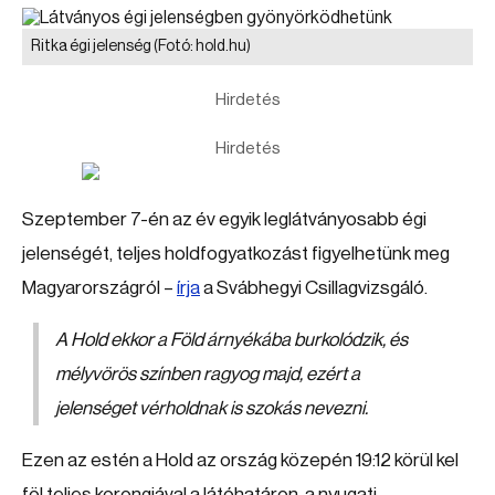
Ritka égi jelenség
(Fotó: hold.hu)
Hirdetés
Hirdetés
Szeptember 7-én az év egyik leglátványosabb égi
jelenségét, teljes holdfogyatkozást figyelhetünk meg
Magyarországról –
írja
a Svábhegyi Csillagvizsgáló.
A Hold ekkor a Föld árnyékába burkolódzik, és
mélyvörös színben ragyog majd, ezért a
jelenséget vérholdnak is szokás nevezni.
Ezen az estén a Hold az ország közepén 19:12 körül kel
föl teljes korongjával a látóhatáron, a nyugati