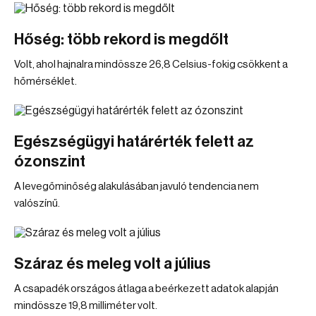
Hőség: több rekord is megdőlt
Volt, ahol hajnalra mindössze 26,8 Celsius-fokig csökkent a
hőmérséklet.
Egészségügyi határérték felett az
ózonszint
A levegőminőség alakulásában javuló tendencia nem
valószínű.
Száraz és meleg volt a július
A csapadék országos átlaga a beérkezett adatok alapján
mindössze 19,8 milliméter volt.