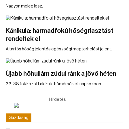
Nagyon meleg lesz.
Kánikula: harmadfokú hőségriasztást
rendeltek el
A tartós hőség jelentős egészségi megterhelést jelent.
Újabb hőhullám zúdul ránk a jövő héten
33-38 fok között alakul a hőmérséklet napközben.
Hirdetés
Gazdaság