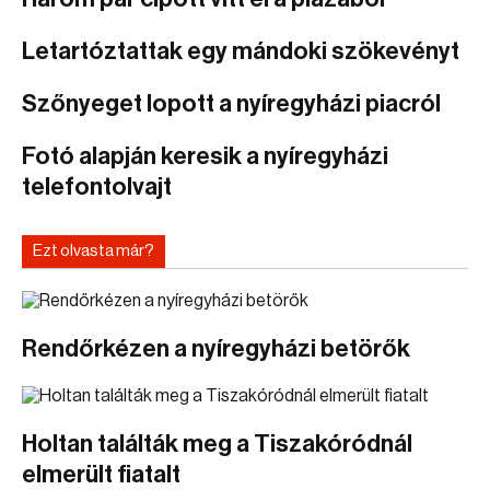
Letartóztattak egy mándoki szökevényt
Szőnyeget lopott a nyíregyházi piacról
Fotó alapján keresik a nyíregyházi
telefontolvajt
Ezt olvasta már?
Rendőrkézen a nyíregyházi betörők
Holtan találták meg a Tiszakóródnál
elmerült fiatalt