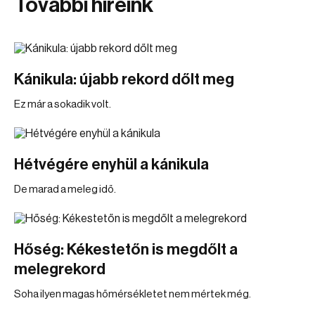
További híreink
Kánikula: újabb rekord dőlt meg
Ez már a sokadik volt.
Hétvégére enyhül a kánikula
De marad a meleg idő.
Hőség: Kékestetőn is megdőlt a
melegrekord
Soha ilyen magas hőmérsékletet nem mértek még.