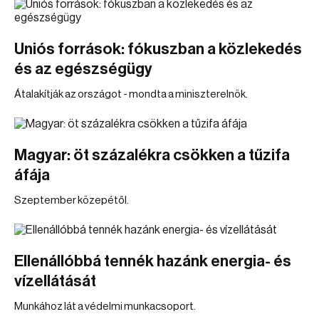
Uniós források: fókuszban a közlekedés
és az egészségügy
Átalakítják az országot - mondta a miniszterelnök.
Magyar: öt százalékra csökken a tűzifa
áfája
Szeptember közepétől.
Ellenállóbbá tennék hazánk energia- és
vízellátását
Munkához lát a védelmi munkacsoport.