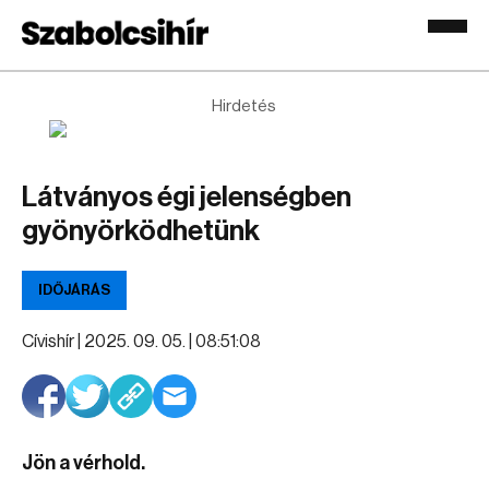
Hirdetés
Látványos égi jelenségben
gyönyörködhetünk
IDŐJÁRÁS
Cívishír |
2025. 09. 05. | 08:51:08
Jön a vérhold.