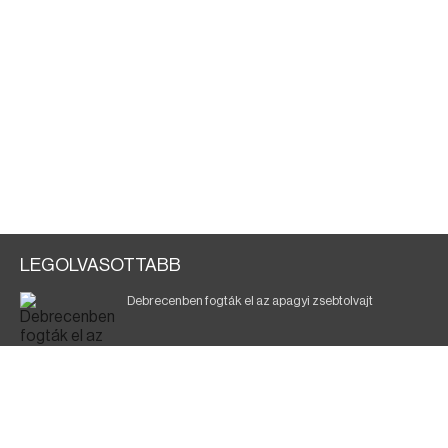
LEGOLVASOTTABB
Debrecenben fogták el az apagyi zsebtolvajt
Halálos baleset a 41-es főúton