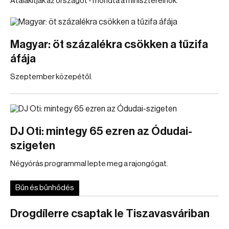
Átalakítják az országot - mondta a miniszterelnök.
Magyar: öt százalékra csökken a tűzifa
áfája
Szeptember közepétől.
DJ Oti: mintegy 65 ezren az Ódudai-
szigeten
Négyórás programmal lepte meg a rajongógat.
Bűn és bűnhődés
Drogdílerre csaptak le Tiszavasváriban