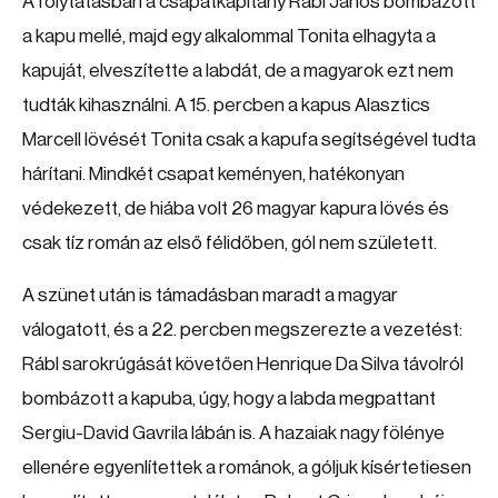
A folytatásban a csapatkapitány Rábl János bombázott
a kapu mellé, majd egy alkalommal Tonita elhagyta a
kapuját, elveszítette a labdát, de a magyarok ezt nem
tudták kihasználni. A 15. percben a kapus Alasztics
Marcell lövését Tonita csak a kapufa segítségével tudta
hárítani. Mindkét csapat keményen, hatékonyan
védekezett, de hiába volt 26 magyar kapura lövés és
csak tíz román az első félidőben, gól nem született.
A szünet után is támadásban maradt a magyar
válogatott, és a 22. percben megszerezte a vezetést:
Rábl sarokrúgását követően Henrique Da Silva távolról
bombázott a kapuba, úgy, hogy a labda megpattant
Sergiu-David Gavrila lábán is. A hazaiak nagy fölénye
ellenére egyenlítettek a románok, a góljuk kísértetiesen