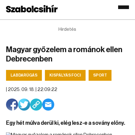
Hirdetés
Magyar győzelem a románok ellen
Debrecenben
LABDARÚGÁS
KISPÁLYÁS FOCI
SPORT
|
2025. 09. 18. | 22:09:22
Egy hét múlva derül ki, elég lesz-e a sovány előny.