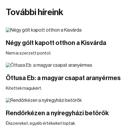
További híreink
Négy gólt kapott otthon a Kisvárda
Nem is szerzett pontot.
Öttusa Eb: a magyar csapat aranyérmes
Kitettek magukért.
Rendőrkézen a nyíregyházi betörők
Ékszereket, egyéb értékeket loptak.