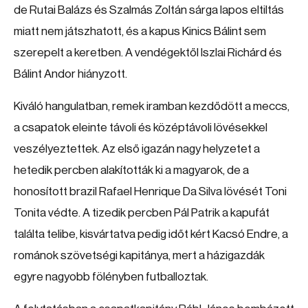
de Rutai Balázs és Szalmás Zoltán sárga lapos eltiltás
miatt nem játszhatott, és a kapus Kinics Bálint sem
szerepelt a keretben. A vendégektől Iszlai Richárd és
Bálint Andor hiányzott.
Kiváló hangulatban, remek iramban kezdődött a meccs,
a csapatok eleinte távoli és középtávoli lövésekkel
veszélyeztettek. Az első igazán nagy helyzetet a
hetedik percben alakították ki a magyarok, de a
honosított brazil Rafael Henrique Da Silva lövését Toni
Tonita védte. A tizedik percben Pál Patrik a kapufát
találta telibe, kisvártatva pedig időt kért Kacsó Endre, a
románok szövetségi kapitánya, mert a házigazdák
egyre nagyobb fölényben futballoztak.