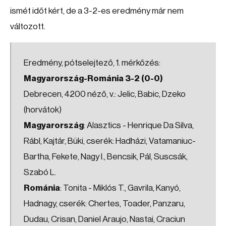
ismét időt kért, de a 3-2-es eredmény már nem
változott.
Eredmény, pótselejtező, 1. mérkőzés:
Magyarország-Románia 3-2 (0-0)
Debrecen, 4200 néző, v.: Jelic, Babic, Dzeko
(horvátok)
Magyarország
: Alasztics - Henrique Da Silva,
Rábl, Kajtár, Büki, cserék: Hadházi, Vatamaniuc-
Bartha, Fekete, Nagy I., Bencsik, Pál, Suscsák,
Szabó L.
Románia
: Tonita - Miklós T., Gavrila, Kanyó,
Hadnagy, cserék: Chertes, Toader, Panzaru,
Dudau, Crisan, Daniel Araujo, Nastai, Craciun