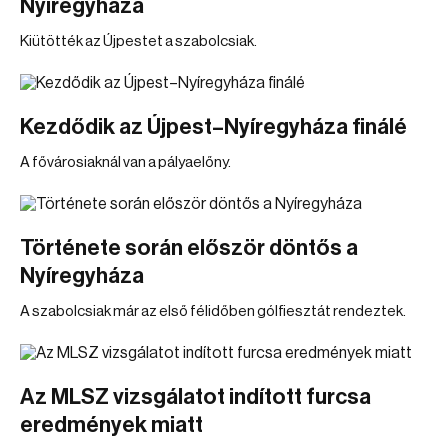
Nyíregyháza
Kiütötték az Újpestet a szabolcsiak.
Kezdődik az Újpest–Nyíregyháza finálé
A fővárosiaknál van a pályaelőny.
Története során először döntős a
Nyíregyháza
A szabolcsiak már az első félidőben gólfiesztát rendeztek.
Az MLSZ vizsgálatot indított furcsa
eredmények miatt