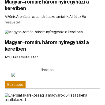
Magyar–román: három nyíregyházi a
keretben
A Főnix Arénában csapnak össze a mieink. A tét az Eb-
részvétel.
Magyar–román: három nyíregyházi a
keretben
Az EB-részvétel a tét.
Hirdetés
Gazdaság