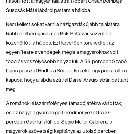
hasonlított a magyar találatra: Robert Crisan bombája
Suscsák Máté lábáról pattant a hálóba.
Nem kellett sokat várni a házigazdák újabb találatára:
Rábl oldalberúgása után Büki Baltazár közvetlen
közelről lőtt a hálóba. Ezt követően törekedtek az
egyenlítésre a vendégek, mégis a magyaroknak volt
több és veszélyesebb helyzetük. A 38. percben Szabó
Lajos passzát Hadházi Sándor közelről úgy passzolta a
kapuba, hogy a labda ezúttal Daniel Araujo lábán pattant
meg.
A románok létszámfölényes támadójátékra váltottak,
és ez nagyon gyorsan gólt eredményezett: a 39.
percben Gavrila talált be. Segio Mullor Cabrera, a
magyarok szövetségi kapitánya az utolsó percben