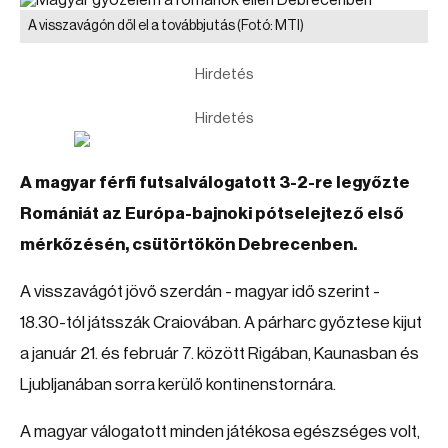
A visszavágón dől el a továbbjutás
(Fotó: MTI)
Hirdetés
Hirdetés
A magyar férfi futsalválogatott 3-2-re legyőzte
Romániát az Európa-bajnoki pótselejtező első
mérkőzésén, csütörtökön Debrecenben.
A visszavágót jövő szerdán - magyar idő szerint -
18.30-tól játsszák Craiovában. A párharc győztese kijut
a január 21. és február 7. között Rigában, Kaunasban és
Ljubljanában sorra kerülő kontinenstornára.
A magyar válogatott minden játékosa egészséges volt,