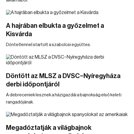
alkalmából.
A hajrában elbukta a győzelmet a
Kisvárda
Döntetlennel startolt a szabolcsi együttes.
Döntött az MLSZ a DVSC–Nyíregyháza
derbi időpontjáról
A debreceniek lesznek a házigazdái a bajnokság első keleti
rangadójának.
Megadóztatják a világbajnok