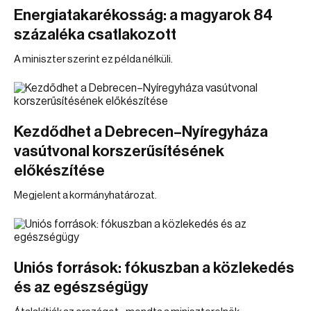
Energiatakarékosság: a magyarok 84
százaléka csatlakozott
A miniszter szerint ez példa nélküli.
Kezdődhet a Debrecen–Nyíregyháza
vasútvonal korszerűsítésének
előkészítése
Megjelent a kormányhatározat.
Uniós források: fókuszban a közlekedés
és az egészségügy