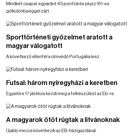
Mindkét csapat egyaránt 43 ponttal és plusz 161-es
gólkülönbséggel zárt.
Sporttörténeti győzelmet aratott a
magyar válogatott
A következő ellenfél a címvédő Portugália lesz.
Futsal: három nyíregyházi a keretben
Egyelőre 17 játékos kezdi meg a felkészülést az Eb-re.
A magyarok ötöt rúgtak a litvánoknak
Újabb meccs következik az EB-házigazdával.