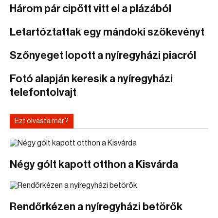
Három pár cipőtt vitt el a plázából
Letartóztattak egy mándoki szökevényt
Szőnyeget lopott a nyíregyházi piacról
Fotó alapján keresik a nyíregyházi
telefontolvajt
Ezt olvasta már?
Négy gólt kapott otthon a Kisvárda
Rendőrkézen a nyíregyházi betörők