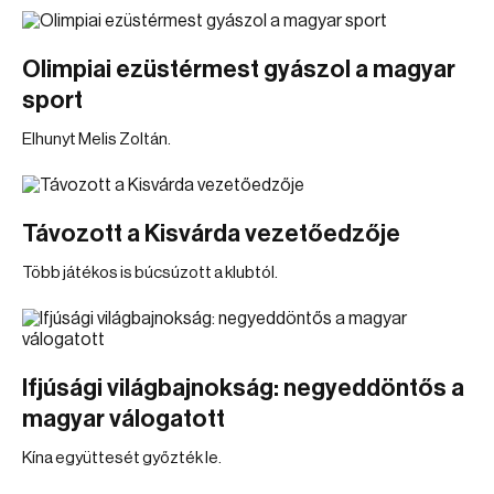
Olimpiai ezüstérmest gyászol a magyar
sport
Elhunyt Melis Zoltán.
Távozott a Kisvárda vezetőedzője
Több játékos is búcsúzott a klubtól.
Ifjúsági világbajnokság: negyeddöntős a
magyar válogatott
Kína együttesét győzték le.