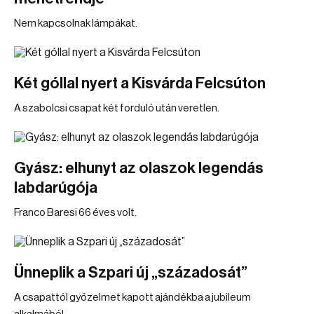
Nem kapcsolnak lámpákat.
Két góllal nyert a Kisvárda Felcsúton
A szabolcsi csapat két forduló után veretlen.
Gyász: elhunyt az olaszok legendás
labdarúgója
Franco Baresi 66 éves volt.
Ünneplik a Szpari új „századosát”
A csapattól győzelmet kapott ajándékba a jubileum