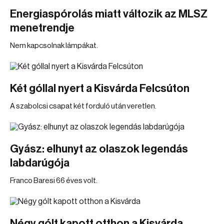
Energiaspórolás miatt változik az MLSZ
menetrendje
Nem kapcsolnak lámpákat.
Két góllal nyert a Kisvárda Felcsúton
A szabolcsi csapat két forduló után veretlen.
Gyász: elhunyt az olaszok legendás
labdarúgója
Franco Baresi 66 éves volt.
Négy gólt kapott otthon a Kisvárda