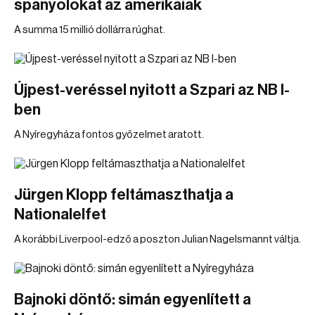
spanyolokat az amerikaiak
A summa 15 millió dollárra rúghat.
Újpest-veréssel nyitott a Szpari az NB I-
ben
A Nyíregyháza fontos győzelmet aratott.
Jürgen Klopp feltámaszthatja a
Nationalelfet
A korábbi Liverpool-edző a poszton Julian Nagelsmannt váltja.
Bajnoki döntő: simán egyenlített a