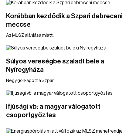
Korábban kezdődik a Szpari debreceni
meccse
Az MLSZ ajánlása miatt.
Súlyos vereségbe szaladt bele a
Nyíregyháza
Négy gól kapott a Szpari.
Ifjúsági vb: a magyar válogatott
csoportgyőztes