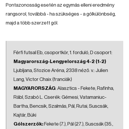
Pontazonosság esetén az egymás elleni eredmény
rangsorol, továbbá - ha szükséges - a gólkülönbség,
majd a több szerzett gól.
Férfi futsal Eb, csoportkör, 1. forduló, D csoport:
Magyarország-Lengyelország 4-2 (1-2)
Ljubljana, Stozice Aréna, 2338 néző. v.: Julien
Lang, Victor Chaix (franciák)
MAGYARORSZÁG
: Alasztics - Fekete, Rafinha,
Rábl, Szabó L. Cserék: Gémesi, Vatamaniuc-
Bartha, Bencsik, Szalmás, Pál, Rutai, Suscsák,
Kajtár, Büki
Gólszerzők:
Fekete (7.), Pál (27.), Suscsák (35.,