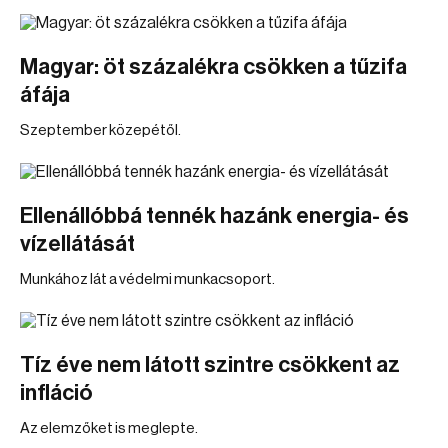
Magyar: öt százalékra csökken a tűzifa
áfája
Szeptember közepétől.
Ellenállóbbá tennék hazánk energia- és
vízellátását
Munkához lát a védelmi munkacsoport.
Tíz éve nem látott szintre csökkent az
infláció
Az elemzőket is meglepte.