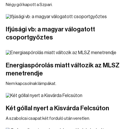
Négy gól kapott a Szpari.
Ifjúsági vb: a magyar válogatott
csoportgyőztes
Energiaspórolás miatt változik az MLSZ
menetrendje
Nem kapcsolnak lámpákat.
Két góllal nyert a Kisvárda Felcsúton
A szabolcsi csapat két forduló után veretlen.