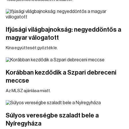
Ifjúsági világbajnokság: negyeddöntős a
magyar válogatott
Kína együttesét győzték le.
Korábban kezdődik a Szpari debreceni
meccse
Az MLSZ ajánlása miatt.
Súlyos vereségbe szaladt bele a
Nyíregyháza