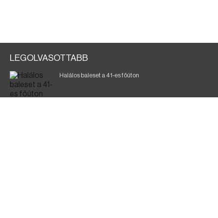
LEGOLVASOTTABB
Halálos baleset a 41-es főúton
700 megawattot spóroltak össze a magyarok
Fák égnek Tyukod és Nagyecsed között
Magyar Péter: nemzeti összefogásra van szükség