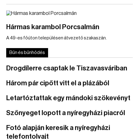
Hármas karambol Porcsalmán
A 49-es főúton településen átvezető szakaszán.
Bűn és bűnhődés
Drogdílerre csaptak le Tiszavasváriban
Három pár cipőtt vitt el a plázából
Letartóztattak egy mándoki szökevényt
Szőnyeget lopott a nyíregyházi piacról
Fotó alapján keresik a nyíregyházi
telefontolvajt