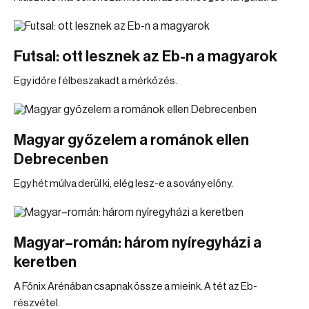
Futsal: ott lesznek az Eb-n a magyarok
Egy időre félbeszakadt a mérkőzés.
Magyar győzelem a románok ellen
Debrecenben
Egy hét múlva derül ki, elég lesz-e a sovány előny.
Magyar–román: három nyíregyházi a
keretben
A Főnix Arénában csapnak össze a mieink. A tét az Eb-
részvétel.