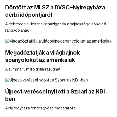
Döntött az MLSZ a DVSC–Nyíregyháza
derbi időpontjáról
A debreceniek lesznek a házigazdái a bajnokság első keleti
rangadójának.
Megadóztatják a világbajnok
spanyolokat az amerikaiak
A summa 15 millió dollárra rúghat.
Újpest-veréssel nyitott a Szpari az NB I-
ben
A Nyíregyháza fontos győzelmet aratott.