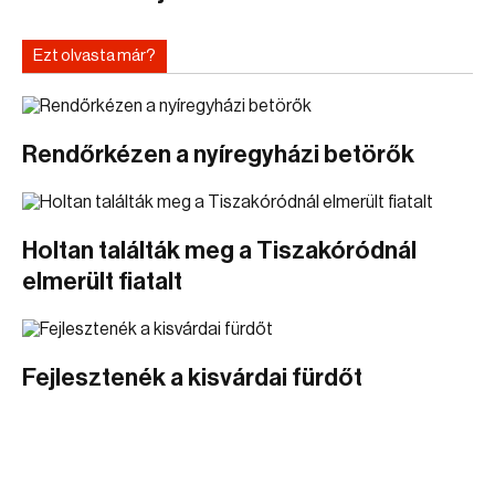
Ezt olvasta már?
Rendőrkézen a nyíregyházi betörők
Holtan találták meg a Tiszakóródnál
elmerült fiatalt
Fejlesztenék a kisvárdai fürdőt