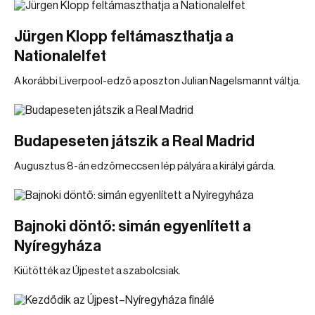
Jürgen Klopp feltámaszthatja a
Nationalelfet
A korábbi Liverpool-edző a poszton Julian Nagelsmannt váltja.
Budapeseten játszik a Real Madrid
Augusztus 8-án edzőmeccsen lép pályára a királyi gárda.
Bajnoki döntő: simán egyenlített a
Nyíregyháza
Kiütötték az Újpestet a szabolcsiak.