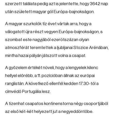
szerzett találata pedig azt is jelentette, hogy 3642 nap
után született magyar gól Európa-bajnokságon.
A magyar szurkolók tíz évet vártak arra, hogy a
válogatott újra részt vegyen Európa-bajnokságon, s
szombat este nagyjából ezerötszázan olyan
atmoszférát teremtettek a ljubljanai Stozice Arénában,
mintha hazai pályán játszott volna a csapat.
A győzelem értékét növeli, hogy a lengyelek kilenc
hellyel előrébb, a 11. pozícióban állnak az európai
ranglistán. A következő ellenfél kedden 17.30-tól a
címvédő Portugália lesz.
A tizenhat csapatos kontinenstorna négy csoportjából
az első két-két helyezett jut a negyeddöntőbe.