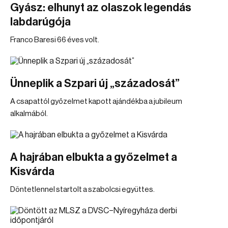
Gyász: elhunyt az olaszok legendás
labdarúgója
Franco Baresi 66 éves volt.
Ünneplik a Szpari új „századosát”
A csapattól győzelmet kapott ajándékba a jubileum
alkalmából.
A hajrában elbukta a győzelmet a
Kisvárda
Döntetlennel startolt a szabolcsi együttes.