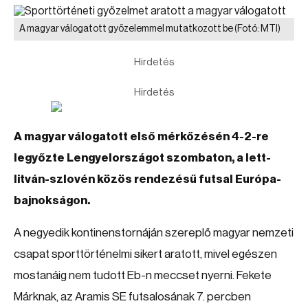
A magyar válogatott győzelemmel mutatkozott be
(Fotó: MTI)
Hirdetés
Hirdetés
A magyar válogatott első mérkőzésén 4-2-re
legyőzte Lengyelországot szombaton, a lett-
litván-szlovén közös rendezésű futsal Európa-
bajnokságon.
A negyedik kontinenstornáján szereplő magyar nemzeti
csapat sporttörténelmi sikert aratott, mivel egészen
mostanáig nem tudott Eb-n meccset nyerni. Fekete
Márknak, az Aramis SE futsalosának 7. percben