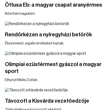
Öttusa Eb: a magyar csapat aranyérmes
Kitettek magukért.
Rendőrkézen a nyíregyházi betörők
Ékszereket, egyéb értékeket loptak.
Olimpiai ezüstérmest gyászol a magyar
sport
Elhunyt Melis Zoltán.
Távozott a Kisvárda vezetőedzője
Több játékos is búcsúzott a klubtól.