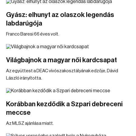
Gyász: elhunyt az olaszok legendás
labdarúgója
Franco Baresi 66 éves volt.
Világbajnok a magyar női kardcsapat
Az együttest a DEAC vívószakosztályának edzője, Dávid
László irányította.
Korábban kezdődik a Szpari debreceni
meccse
Az MLSZ ajánlása miatt.