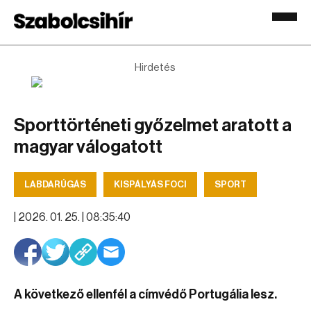
Hirdetés
Sporttörténeti győzelmet aratott a
magyar válogatott
LABDARÚGÁS
KISPÁLYÁS FOCI
SPORT
|
2026. 01. 25. | 08:35:40
A következő ellenfél a címvédő Portugália lesz.