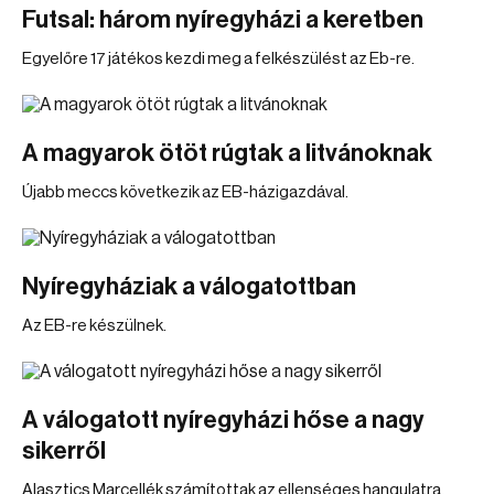
Futsal: három nyíregyházi a keretben
Egyelőre 17 játékos kezdi meg a felkészülést az Eb-re.
A magyarok ötöt rúgtak a litvánoknak
Újabb meccs következik az EB-házigazdával.
Nyíregyháziak a válogatottban
Az EB-re készülnek.
A válogatott nyíregyházi hőse a nagy
sikerről
Alasztics Marcellék számítottak az ellenséges hangulatra.