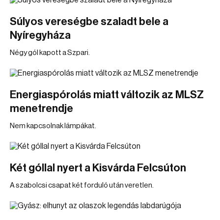
Súlyos vereségbe szaladt bele a
Nyíregyháza
Négy gól kapott a Szpari.
Energiaspórolás miatt változik az MLSZ
menetrendje
Nem kapcsolnak lámpákat.
Két góllal nyert a Kisvárda Felcsúton
A szabolcsi csapat két forduló után veretlen.