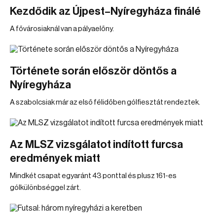
Kezdődik az Újpest–Nyíregyháza finálé
A fővárosiaknál van a pályaelőny.
Története során először döntős a
Nyíregyháza
A szabolcsiak már az első félidőben gólfiesztát rendeztek.
Az MLSZ vizsgálatot indított furcsa
eredmények miatt
Mindkét csapat egyaránt 43 ponttal és plusz 161-es
gólkülönbséggel zárt.