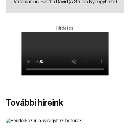
Vatamaniuc-Bartha Dávid (Á Stúdió Nyíregyháza)
Hirdetés
További híreink