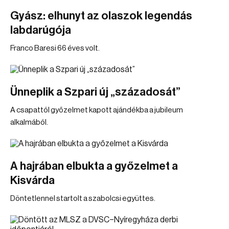
Gyász: elhunyt az olaszok legendás
labdarúgója
Franco Baresi 66 éves volt.
Ünneplik a Szpari új „századosát”
A csapattól győzelmet kapott ajándékba a jubileum
alkalmából.
A hajrában elbukta a győzelmet a
Kisvárda
Döntetlennel startolt a szabolcsi együttes.