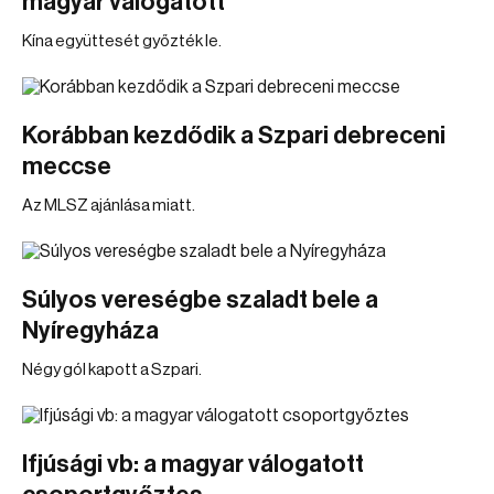
magyar válogatott
Kína együttesét győzték le.
Korábban kezdődik a Szpari debreceni
meccse
Az MLSZ ajánlása miatt.
Súlyos vereségbe szaladt bele a
Nyíregyháza
Négy gól kapott a Szpari.
Ifjúsági vb: a magyar válogatott