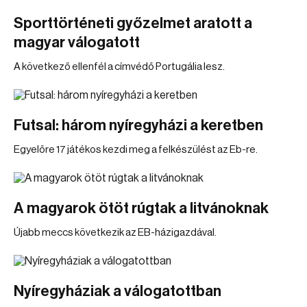
Sporttörténeti győzelmet aratott a
magyar válogatott
A következő ellenfél a címvédő Portugália lesz.
Futsal: három nyíregyházi a keretben
Egyelőre 17 játékos kezdi meg a felkészülést az Eb-re.
A magyarok ötöt rúgtak a litvánoknak
Újabb meccs következik az EB-házigazdával.
Nyíregyháziak a válogatottban