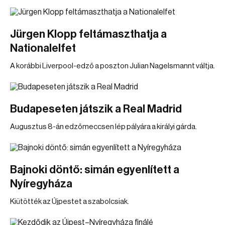
Jürgen Klopp feltámaszthatja a
Nationalelfet
A korábbi Liverpool-edző a poszton Julian Nagelsmannt váltja.
Budapeseten játszik a Real Madrid
Augusztus 8-án edzőmeccsen lép pályára a királyi gárda.
Bajnoki döntő: simán egyenlített a
Nyíregyháza
Kiütötték az Újpestet a szabolcsiak.