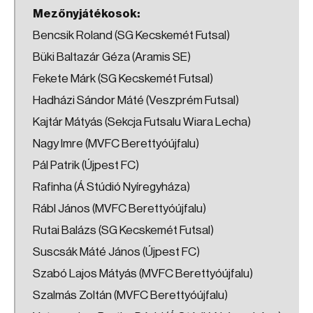
Mezőnyjátékosok:
Bencsik Roland (SG Kecskemét Futsal)
Büki Baltazár Géza (Aramis SE)
Fekete Márk (SG Kecskemét Futsal)
Hadházi Sándor Máté (Veszprém Futsal)
Kajtár Mátyás (Sekcja Futsalu Wiara Lecha)
Nagy Imre (MVFC Berettyóújfalu)
Pál Patrik (Újpest FC)
Rafinha (Á Stúdió Nyíregyháza)
Rábl János (MVFC Berettyóújfalu)
Rutai Balázs (SG Kecskemét Futsal)
Suscsák Máté János (Újpest FC)
Szabó Lajos Mátyás (MVFC Berettyóújfalu)
Szalmás Zoltán (MVFC Berettyóújfalu)