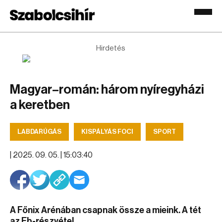
Hirdetés
Magyar–román: három nyíregyházi
a keretben
LABDARÚGÁS
KISPÁLYÁS FOCI
SPORT
|
2025. 09. 05. | 15:03:40
A Főnix Arénában csapnak össze a mieink. A tét
az Eb-részvétel.