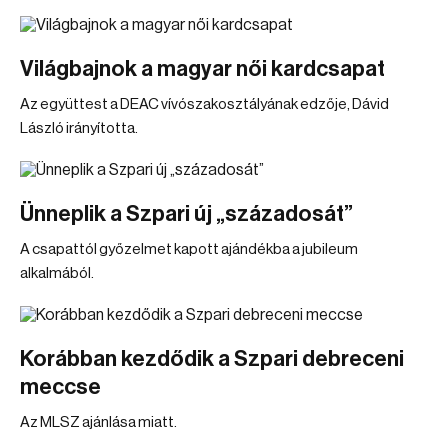
Világbajnok a magyar női kardcsapat
Az együttest a DEAC vívószakosztályának edzője, Dávid
László irányította.
Ünneplik a Szpari új „századosát”
A csapattól győzelmet kapott ajándékba a jubileum
alkalmából.
Korábban kezdődik a Szpari debreceni
meccse
Az MLSZ ajánlása miatt.