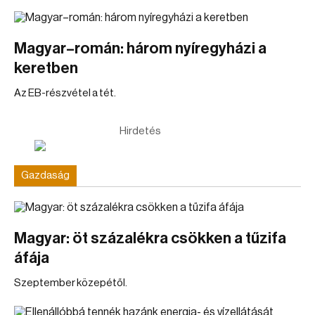
Magyar–román: három nyíregyházi a
keretben
Az EB-részvétel a tét.
Hirdetés
Gazdaság
Magyar: öt százalékra csökken a tűzifa
áfája
Szeptember közepétől.