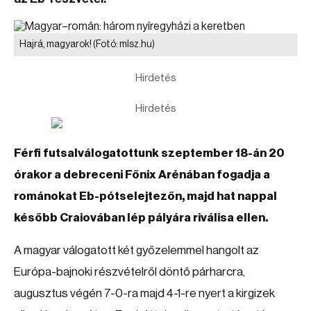
Hajrá, magyarok!
(Fotó: mlsz.hu)
Hirdetés
Hirdetés
Férfi futsalválogatottunk szeptember 18-án 20
órakor a debreceni Főnix Arénában fogadja a
románokat Eb-pótselejtezőn, majd hat nappal
később Craiovában lép pályára riválisa ellen.
A magyar válogatott két győzelemmel hangolt az
Európa-bajnoki részvételről döntő párharcra,
augusztus végén 7-0-ra majd 4-1-re nyert a kirgizek