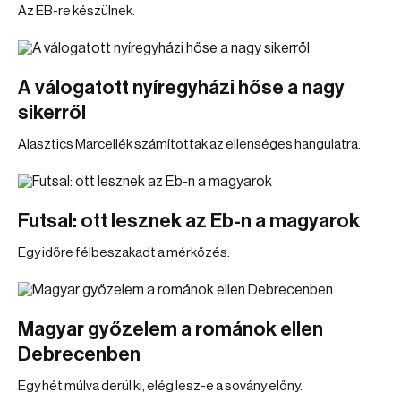
Az EB-re készülnek.
A válogatott nyíregyházi hőse a nagy
sikerről
Alasztics Marcellék számítottak az ellenséges hangulatra.
Futsal: ott lesznek az Eb-n a magyarok
Egy időre félbeszakadt a mérkőzés.
Magyar győzelem a románok ellen
Debrecenben
Egy hét múlva derül ki, elég lesz-e a sovány előny.