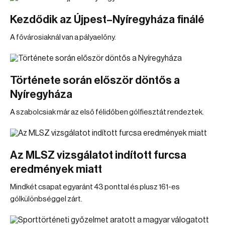
Kezdődik az Újpest–Nyíregyháza finálé
A fővárosiaknál van a pályaelőny.
Története során először döntős a
Nyíregyháza
A szabolcsiak már az első félidőben gólfiesztát rendeztek.
Az MLSZ vizsgálatot indított furcsa
eredmények miatt
Mindkét csapat egyaránt 43 ponttal és plusz 161-es
gólkülönbséggel zárt.