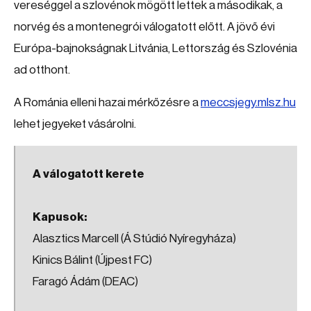
vereséggel a szlovénok mögött lettek a másodikak, a
norvég és a montenegrói válogatott előtt. A jövő évi
Európa-bajnokságnak Litvánia, Lettország és Szlovénia
ad otthont.
A Románia elleni hazai mérkőzésre a
meccsjegy.mlsz.hu
lehet jegyeket vásárolni.
A válogatott kerete
Kapusok:
Alasztics Marcell (Á Stúdió Nyíregyháza)
Kinics Bálint (Újpest FC)
Faragó Ádám (DEAC)