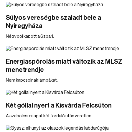
Súlyos vereségbe szaladt bele a
Nyíregyháza
Négy gól kapott a Szpari.
Energiaspórolás miatt változik az MLSZ
menetrendje
Nem kapcsolnak lámpákat.
Két góllal nyert a Kisvárda Felcsúton
A szabolcsi csapat két forduló után veretlen.