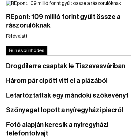
REpont: 109 millió forint gyűlt össze a
rászorulóknak
Fél év alatt.
Bűn és bűnhődés
Drogdílerre csaptak le Tiszavasváriban
Három pár cipőtt vitt el a plázából
Letartóztattak egy mándoki szökevényt
Szőnyeget lopott a nyíregyházi piacról
Fotó alapján keresik a nyíregyházi
telefontolvajt