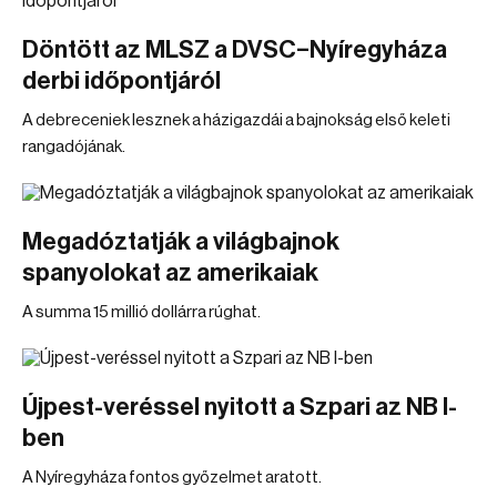
Döntött az MLSZ a DVSC–Nyíregyháza
derbi időpontjáról
A debreceniek lesznek a házigazdái a bajnokság első keleti
rangadójának.
Megadóztatják a világbajnok
spanyolokat az amerikaiak
A summa 15 millió dollárra rúghat.
Újpest-veréssel nyitott a Szpari az NB I-
ben
A Nyíregyháza fontos győzelmet aratott.