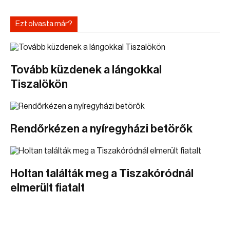
Ezt olvasta már?
Tovább küzdenek a lángokkal
Tiszalökön
Rendőrkézen a nyíregyházi betörők
Holtan találták meg a Tiszakóródnál
elmerült fiatalt