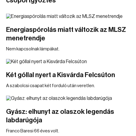
csoportgyőztes
Energiaspórolás miatt változik az MLSZ
menetrendje
Nem kapcsolnak lámpákat.
Két góllal nyert a Kisvárda Felcsúton
A szabolcsi csapat két forduló után veretlen.
Gyász: elhunyt az olaszok legendás
labdarúgója
Franco Baresi 66 éves volt.