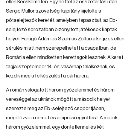
ellen Kecskeméten. Egy héttel az összetartás után
Sergio Mullor szövetségi kapitány kijelölte a
pótselejtezők keretét, amelyben tapasztalt, az Eb-
selejtező sorozatban bizonyított játékosok kaptak
helyet. Faragó Ádám és Szalmás Zoltán a kirgizek ellen
sérülés miatt nem szerepelhetett a csapatban, de
Románia ellen mindketten kerettagok lesznek. A keret
tagjai szeptember 14-én, vasárnap találkoznak, és
kezdik meg a felkészülést a párharcra.
A román válogatott három győzelemmel és három
vereséggel az ukránok mögött a második helyet
szerezte meg az Eb-selejtező csoportjában,
megelőzve a német és a ciprusi együttest. A mieink
három győzelemmel, egy döntetlennel és két