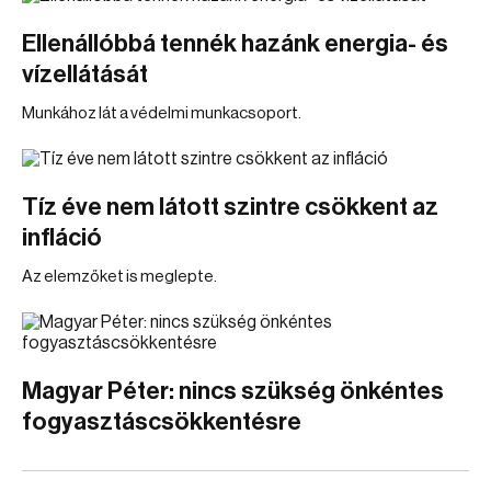
Ellenállóbbá tennék hazánk energia- és
vízellátását
Munkához lát a védelmi munkacsoport.
Tíz éve nem látott szintre csökkent az
infláció
Az elemzőket is meglepte.
Magyar Péter: nincs szükség önkéntes
fogyasztáscsökkentésre