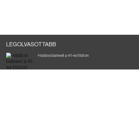
LEGOLVASOTTABB
Halálos baleset a 41-es főúton
Magyar Péter: a legkritikusabb öt nap áll előttünk
700 megawattot spóroltak össze a magyarok
Fák égnek Tyukod és Nagyecsed között