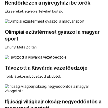
Rendőrkézen a nyíregyházi betörők
Ékszereket, egyéb értékeket loptak.
Olimpiai ezüstérmest gyászol a magyar
sport
Elhunyt Melis Zoltán.
Távozott a Kisvárda vezetőedzője
Több játékos is búcsúzott a klubtól.
Ifjúsági világbajnokság: negyeddöntős a