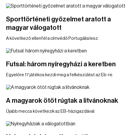
Sporttörténeti győzelmet aratott a
magyar válogatott
A következő ellenfél a címvédő Portugália lesz.
Futsal: három nyíregyházi a keretben
Egyelőre 17 játékos kezdi meg a felkészülést az Eb-re.
A magyarok ötöt rúgtak a litvánoknak
Újabb meccs következik az EB-házigazdával.