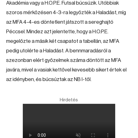
Akadémia vagy a H.O.P.E. Futsal búcsúzik. Utóbbiak
szoros mérkőzésen 4-3-ra legyőzték a Haladást, míg
az MFA 4-4-es döntetlent játszott a sereghajtó
Péccsel. Mindez azt jelentette, hogy a H.O.P.E.
megelőzte a másik két csapatot a tabellán, az MFA
pedig utolérte a Haladást. A bennmaradásról a
szezonban elért győzelmek száma döntött az MFA
javára, mivel a vasiak kettővel kevesebb sikert értek el
az idényben, és búcsúztak az NB I-től.
Hirdetés