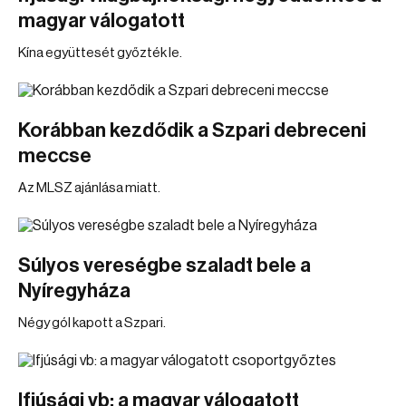
magyar válogatott
Kína együttesét győzték le.
Korábban kezdődik a Szpari debreceni
meccse
Az MLSZ ajánlása miatt.
Súlyos vereségbe szaladt bele a
Nyíregyháza
Négy gól kapott a Szpari.
Ifjúsági vb: a magyar válogatott