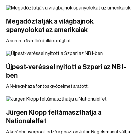
Megadóztatják a világbajnok
spanyolokat az amerikaiak
A summa 15 millió dollárra rúghat.
Újpest-veréssel nyitott a Szpari az NB I-
ben
A Nyíregyháza fontos győzelmet aratott.
Jürgen Klopp feltámaszthatja a
Nationalelfet
A korábbi Liverpool-edző a poszton Julian Nagelsmannt váltja.