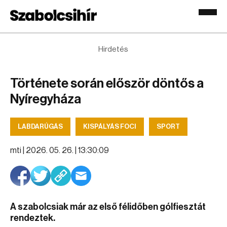
Hirdetés
Története során először döntős a
Nyíregyháza
LABDARÚGÁS
KISPÁLYÁS FOCI
SPORT
mti |
2026. 05. 26. | 13:30:09
A szabolcsiak már az első félidőben gólfiesztát
rendeztek.