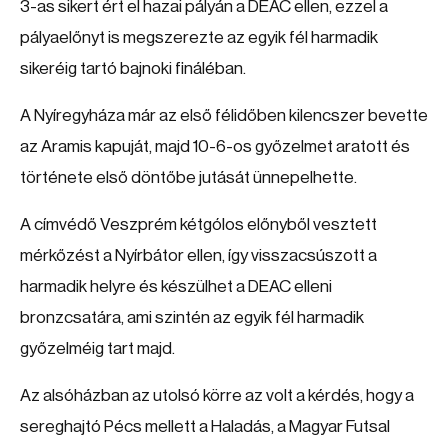
3-as sikert ért el hazai pályán a DEAC ellen, ezzel a
pályaelőnyt is megszerezte az egyik fél harmadik
sikeréig tartó bajnoki fináléban.
A Nyíregyháza már az első félidőben kilencszer bevette
az Aramis kapuját, majd 10-6-os győzelmet aratott és
története első döntőbe jutását ünnepelhette.
A címvédő Veszprém kétgólos előnyből vesztett
mérkőzést a Nyírbátor ellen, így visszacsúszott a
harmadik helyre és készülhet a DEAC elleni
bronzcsatára, ami szintén az egyik fél harmadik
győzelméig tart majd.
Az alsóházban az utolsó körre az volt a kérdés, hogy a
sereghajtó Pécs mellett a Haladás, a Magyar Futsal