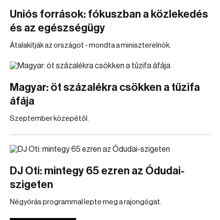
Uniós források: fókuszban a közlekedés
és az egészségügy
Átalakítják az országot - mondta a miniszterelnök.
Magyar: öt százalékra csökken a tűzifa
áfája
Szeptember közepétől.
DJ Oti: mintegy 65 ezren az Ódudai-
szigeten
Négyórás programmal lepte meg a rajongógat.