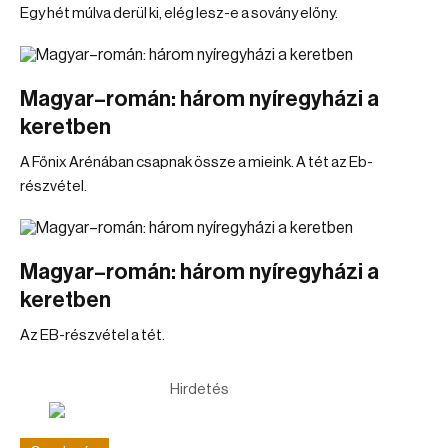
Egy hét múlva derül ki, elég lesz-e a sovány előny.
Magyar–román: három nyíregyházi a
keretben
A Főnix Arénában csapnak össze a mieink. A tét az Eb-
részvétel.
Magyar–román: három nyíregyházi a
keretben
Az EB-részvétel a tét.
Hirdetés