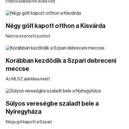
Franco Baresi 66 éves volt.
Négy gólt kapott otthon a Kisvárda
Nem is szerzett pontot.
Korábban kezdődik a Szpari debreceni
meccse
Az MLSZ ajánlása miatt.
Súlyos vereségbe szaladt bele a
Nyíregyháza
Négy gól kapott a Szpari.