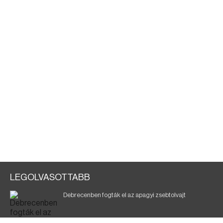
LEGOLVASOTTABB
Debrecenben fogták el az apagyi zsebtolvajt