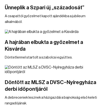
Ünneplik a Szpari új „századosát”
A csapattól győzelmet kapott ajándékba a jubileum
alkalmából.
A hajrában elbukta a győzelmet a
Kisvárda
Döntetlennel startolt a szabolcsi együttes.
Döntött az MLSZ a DVSC–Nyíregyháza
derbi időpontjáról
A debreceniek lesznek a házigazdái a bajnokság első keleti
rangadójának.