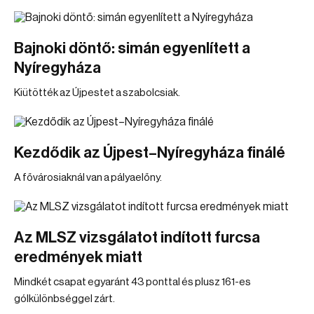
Bajnoki döntő: simán egyenlített a
Nyíregyháza
Kiütötték az Újpestet a szabolcsiak.
Kezdődik az Újpest–Nyíregyháza finálé
A fővárosiaknál van a pályaelőny.
Az MLSZ vizsgálatot indított furcsa
eredmények miatt
Mindkét csapat egyaránt 43 ponttal és plusz 161-es
gólkülönbséggel zárt.