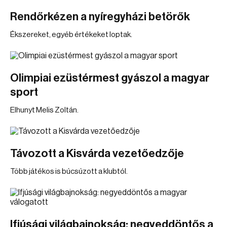
Rendőrkézen a nyíregyházi betörők
Ékszereket, egyéb értékeket loptak.
Olimpiai ezüstérmest gyászol a magyar
sport
Elhunyt Melis Zoltán.
Távozott a Kisvárda vezetőedzője
Több játékos is búcsúzott a klubtól.
Ifjúsági világbajnokság: negyeddöntős a