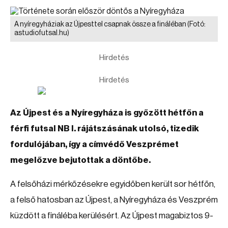
A nyíregyháziak az Újpesttel csapnak össze a fináléban
(Fotó:
astudiofutsal.hu)
Hirdetés
Hirdetés
Az Újpest és a Nyíregyháza is győzött hétfőn a
férfi futsal NB I. rájátszásának utolsó, tizedik
fordulójában, így a címvédő Veszprémet
megelőzve bejutottak a döntőbe.
A felsőházi mérkőzésekre egyidőben került sor hétfőn,
a felső hatosban az Újpest, a Nyíregyháza és Veszprém
küzdött a fináléba kerülésért. Az Újpest magabiztos 9-