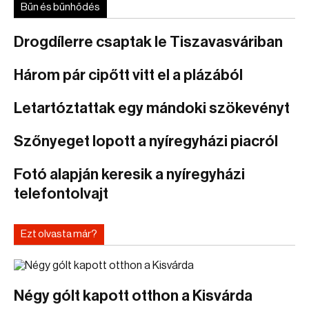
Bűn és bűnhődés
Drogdílerre csaptak le Tiszavasváriban
Három pár cipőtt vitt el a plázából
Letartóztattak egy mándoki szökevényt
Szőnyeget lopott a nyíregyházi piacról
Fotó alapján keresik a nyíregyházi
telefontolvajt
Ezt olvasta már?
Négy gólt kapott otthon a Kisvárda