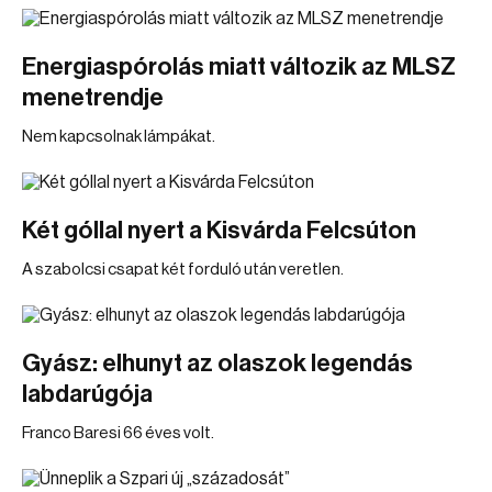
Energiaspórolás miatt változik az MLSZ
menetrendje
Nem kapcsolnak lámpákat.
Két góllal nyert a Kisvárda Felcsúton
A szabolcsi csapat két forduló után veretlen.
Gyász: elhunyt az olaszok legendás
labdarúgója
Franco Baresi 66 éves volt.