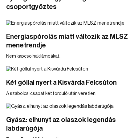
csoportgyőztes
Energiaspórolás miatt változik az MLSZ
menetrendje
Nem kapcsolnak lámpákat.
Két góllal nyert a Kisvárda Felcsúton
A szabolcsi csapat két forduló után veretlen.
Gyász: elhunyt az olaszok legendás
labdarúgója