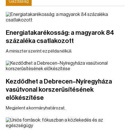
Gazdaság
Energiatakarékosság: a magyarok 84
százaléka csatlakozott
A miniszter szerint ez példa nélküli.
Kezdődhet a Debrecen–Nyíregyháza
vasútvonal korszerűsítésének
előkészítése
Megjelent a kormányhatározat.