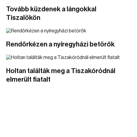
Tovább küzdenek a lángokkal
Tiszalökön
Rendőrkézen a nyíregyházi betörők
Holtan találták meg a Tiszakóródnál
elmerült fiatalt