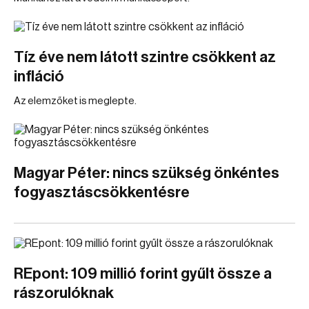
Tíz éve nem látott szintre csökkent az
infláció
Az elemzőket is meglepte.
Magyar Péter: nincs szükség önkéntes
fogyasztáscsökkentésre
REpont: 109 millió forint gyűlt össze a
rászorulóknak