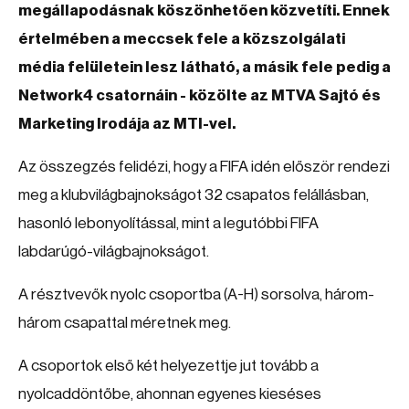
megállapodásnak köszönhetően közvetíti. Ennek
értelmében a meccsek fele a közszolgálati
média felületein lesz látható, a másik fele pedig a
Network4 csatornáin - közölte az MTVA Sajtó és
Marketing Irodája az MTI-vel.
Az összegzés felidézi, hogy a FIFA idén először rendezi
meg a klubvilágbajnokságot 32 csapatos felállásban,
hasonló lebonyolítással, mint a legutóbbi FIFA
labdarúgó-világbajnokságot.
A résztvevők nyolc csoportba (A-H) sorsolva, három-
három csapattal méretnek meg.
A csoportok első két helyezettje jut tovább a
nyolcaddöntőbe, ahonnan egyenes kieséses