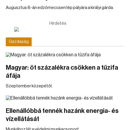
Augusztus 8-án edzőmeccsen lép pályára a királyi gárda.
Hirdetés
Gazdaság
Magyar: öt százalékra csökken a tűzifa
áfája
Szeptember közepétől.
Ellenállóbbá tennék hazánk energia- és
vízellátását
Munkához lát a védelmi munkacsoport.