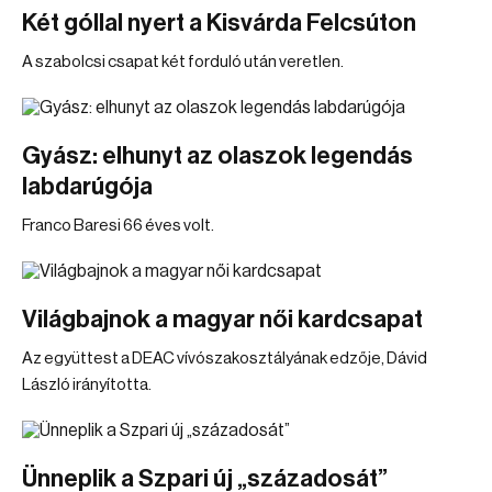
Két góllal nyert a Kisvárda Felcsúton
A szabolcsi csapat két forduló után veretlen.
Gyász: elhunyt az olaszok legendás
labdarúgója
Franco Baresi 66 éves volt.
Világbajnok a magyar női kardcsapat
Az együttest a DEAC vívószakosztályának edzője, Dávid
László irányította.
Ünneplik a Szpari új „századosát”