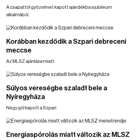
A csapattól győzelmet kapott ajándékba a jubileum
alkalmából.
Korábban kezdődik a Szpari debreceni
meccse
Az MLSZ ajánlása miatt.
Súlyos vereségbe szaladt bele a
Nyíregyháza
Négy gól kapott a Szpari.
Energiaspórolás miatt változik az MLSZ