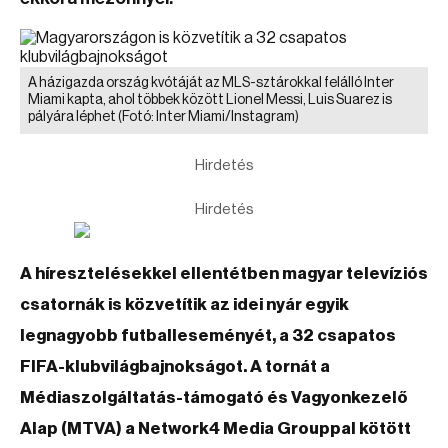
A házigazda ország kvótáját az MLS-sztárokkal felálló Inter
Miami kapta, ahol többek között Lionel Messi, Luis Suarez is
pályára léphet
(Fotó: Inter Miami/Instagram)
Hirdetés
Hirdetés
A híresztelésekkel ellentétben magyar televíziós
csatornák is közvetítik az idei nyár egyik
legnagyobb futballeseményét, a 32 csapatos
FIFA-klubvilágbajnokságot. A tornát a
Médiaszolgáltatás-támogató és Vagyonkezelő
Alap (MTVA) a Network4 Media Grouppal kötött