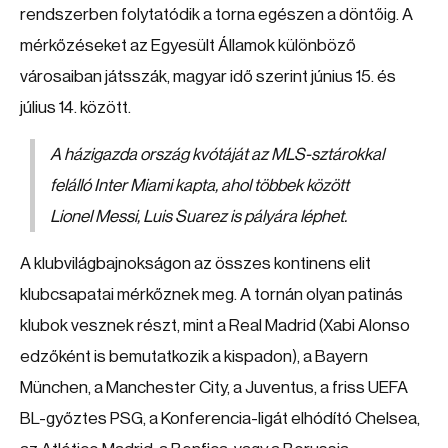
rendszerben folytatódik a torna egészen a döntőig. A
mérkőzéseket az Egyesült Államok különböző
városaiban játsszák, magyar idő szerint június 15. és
július 14. között.
A házigazda ország kvótáját az MLS-sztárokkal
felálló Inter Miami kapta, ahol többek között
Lionel Messi, Luis Suarez is pályára léphet.
A klubvilágbajnokságon az összes kontinens elit
klubcsapatai mérkőznek meg. A tornán olyan patinás
klubok vesznek részt, mint a Real Madrid (Xabi Alonso
edzőként is bemutatkozik a kispadon), a Bayern
München, a Manchester City, a Juventus, a friss UEFA
BL-győztes PSG, a Konferencia-ligát elhódító Chelsea,