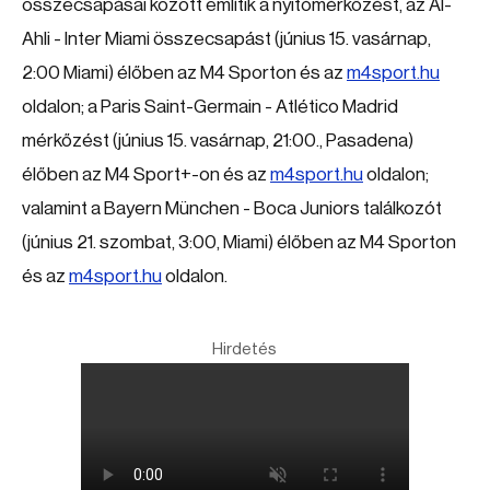
összecsapásai között említik a nyitómérkőzést, az Al-
Ahli - Inter Miami összecsapást (június 15. vasárnap,
2:00 Miami) élőben az M4 Sporton és az
m4sport.hu
oldalon; a Paris Saint-Germain - Atlético Madrid
mérkőzést (június 15. vasárnap, 21:00., Pasadena)
élőben az M4 Sport+-on és az
m4sport.hu
oldalon;
valamint a Bayern München - Boca Juniors találkozót
(június 21. szombat, 3:00, Miami) élőben az M4 Sporton
és az
m4sport.hu
oldalon.
Hirdetés