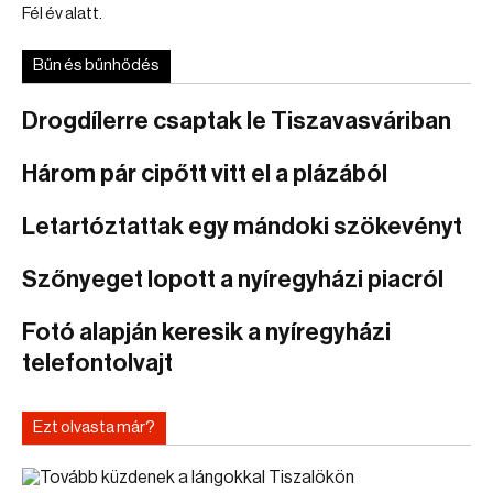
Fél év alatt.
Bűn és bűnhődés
Drogdílerre csaptak le Tiszavasváriban
Három pár cipőtt vitt el a plázából
Letartóztattak egy mándoki szökevényt
Szőnyeget lopott a nyíregyházi piacról
Fotó alapján keresik a nyíregyházi
telefontolvajt
Ezt olvasta már?