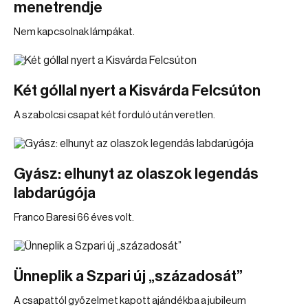
menetrendje
Nem kapcsolnak lámpákat.
Két góllal nyert a Kisvárda Felcsúton
A szabolcsi csapat két forduló után veretlen.
Gyász: elhunyt az olaszok legendás
labdarúgója
Franco Baresi 66 éves volt.
Ünneplik a Szpari új „századosát”
A csapattól győzelmet kapott ajándékba a jubileum