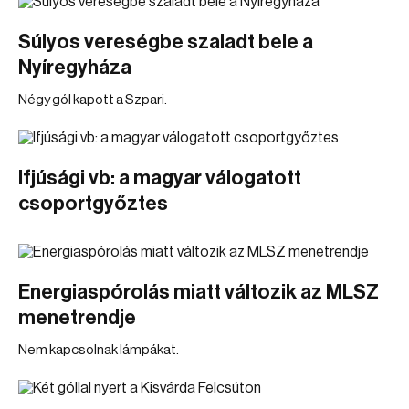
Súlyos vereségbe szaladt bele a
Nyíregyháza
Négy gól kapott a Szpari.
Ifjúsági vb: a magyar válogatott
csoportgyőztes
Energiaspórolás miatt változik az MLSZ
menetrendje
Nem kapcsolnak lámpákat.