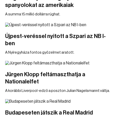
spanyolokat az amerikaiak
A summa 15 millió dollárra rúghat.
Újpest-veréssel nyitott a Szpari az NB I-
ben
A Nyíregyháza fontos győzelmet aratott.
Jürgen Klopp feltámaszthatja a
Nationalelfet
A korábbi Liverpool-edző a poszton Julian Nagelsmannt váltja.
Budapeseten játszik a Real Madrid