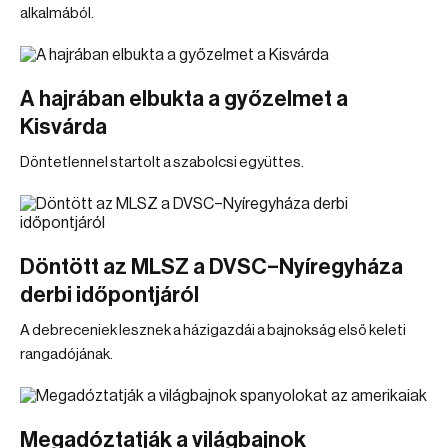
alkalmából.
A hajrában elbukta a győzelmet a
Kisvárda
Döntetlennel startolt a szabolcsi együttes.
Döntött az MLSZ a DVSC–Nyíregyháza
derbi időpontjáról
A debreceniek lesznek a házigazdái a bajnokság első keleti
rangadójának.
Megadóztatják a világbajnok