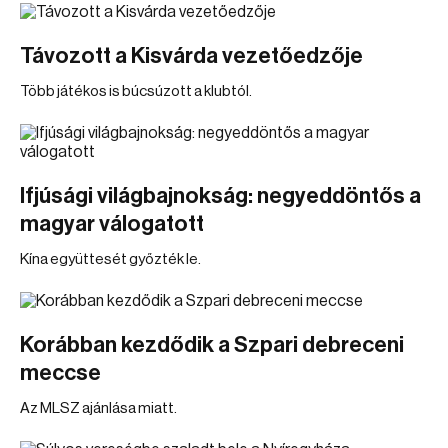
Távozott a Kisvárda vezetőedzője
Több játékos is búcsúzott a klubtól.
Ifjúsági világbajnokság: negyeddöntős a
magyar válogatott
Kína együttesét győzték le.
Korábban kezdődik a Szpari debreceni
meccse
Az MLSZ ajánlása miatt.