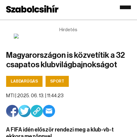
Hirdetés
Magyarországon is közvetítik a 32
csapatos klubvilágbajnokságot
LABDARÚGÁS
SPORT
MTI |
2025. 06. 13. | 11:44:23
A FIFA idén először rendezi meg a klub-vb-t
ekkora mezőnnyel.