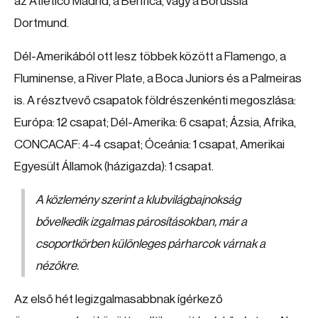
az Atlético Madrid, a Benfica, vagy a Borussia
Dortmund.
Dél-Amerikából ott lesz többek között a Flamengo, a
Fluminense, a River Plate, a Boca Juniors és a Palmeiras
is. A résztvevő csapatok földrészenkénti megoszlása:
Európa: 12 csapat; Dél-Amerika: 6 csapat; Ázsia, Afrika,
CONCACAF: 4-4 csapat; Óceánia: 1 csapat, Amerikai
Egyesült Államok (házigazda): 1 csapat.
A közlemény szerint a klubvilágbajnokság
bővelkedik izgalmas párosításokban, már a
csoportkörben különleges párharcok várnak a
nézőkre.
Az első hét legizgalmasabbnak ígérkező