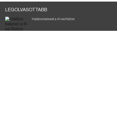
LEGOLVASOTTABB
Halálos baleset a 41-es főúton
Magyar Péter: a legkritikusabb öt nap áll előttünk
700 megawattot spóroltak össze a magyarok
Fák égnek Tyukod és Nagyecsed között
Fürdőző után kutatnak Tiszakóródnál