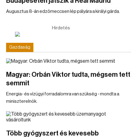
Budapeseten játszik a Real Madrid
Augusztus 8-án edzőmeccsen lép pályára a királyi gárda.
Hirdetés
Gazdaság
Magyar: Orbán Viktor tudta, mégsem tett
semmit
Energia- és vízügyi forradalomra van szükség - mondta a
miniszterelnök.
Több gyógyszert és kevesebb