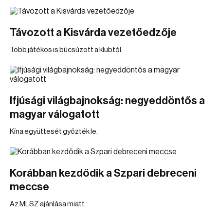
Távozott a Kisvárda vezetőedzője
Több játékos is búcsúzott a klubtól.
Ifjúsági világbajnokság: negyeddöntős a
magyar válogatott
Kína együttesét győzték le.
Korábban kezdődik a Szpari debreceni
meccse
Az MLSZ ajánlása miatt.