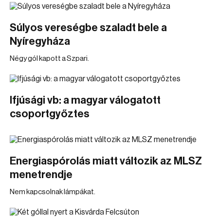
Súlyos vereségbe szaladt bele a
Nyíregyháza
Négy gól kapott a Szpari.
Ifjúsági vb: a magyar válogatott
csoportgyőztes
Energiaspórolás miatt változik az MLSZ
menetrendje
Nem kapcsolnak lámpákat.