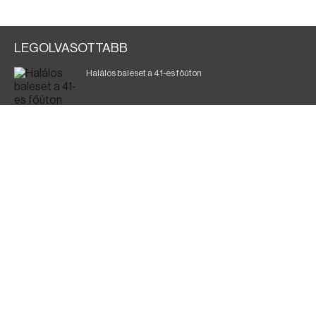
LEGOLVASOTTABB
Halálos baleset a 41-es főúton
Magyar Péter: ülésezett a Kormányzati Védelmi
Munkacsoport
A vasúti teherszállítást korlátozzák
Fák égnek Tyukod és Nagyecsed között
Fürdőző után kutatnak Tiszakóródnál