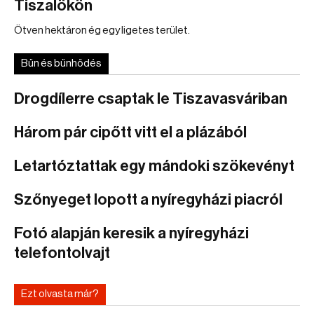
Tiszalökön
Ötven hektáron ég egy ligetes terület.
Bűn és bűnhődés
Drogdílerre csaptak le Tiszavasváriban
Három pár cipőtt vitt el a plázából
Letartóztattak egy mándoki szökevényt
Szőnyeget lopott a nyíregyházi piacról
Fotó alapján keresik a nyíregyházi
telefontolvajt
Ezt olvasta már?