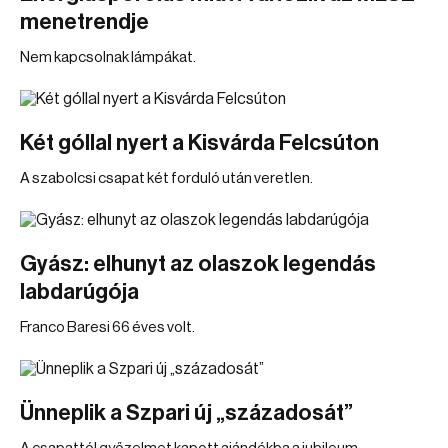
menetrendje
Nem kapcsolnak lámpákat.
Két góllal nyert a Kisvárda Felcsúton
A szabolcsi csapat két forduló után veretlen.
Gyász: elhunyt az olaszok legendás
labdarúgója
Franco Baresi 66 éves volt.
Ünneplik a Szpari új „századosát”