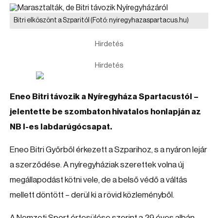
Bitri elköszönt a Szparitól
(Fotó: nyiregyhazaspartacus.hu)
Hirdetés
Hirdetés
Eneo Bitri távozik a Nyíregyháza Spartacustól –
jelentette be szombaton hivatalos honlapján az
NB I-es labdarúgócsapat.
Eneo Bitri Győrből érkezett a Szparihoz, s a nyáron lejár
a szerződése. A nyíregyháziak szerettek volna új
megállapodást kötni vele, de a belső védő a váltás
mellett döntött – derül ki a rövid közleményből.
A Nemzeti Sport értesülése szerint a 29 éves albán