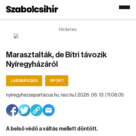
Hirdetés
Marasztalták, de Bitri távozik
Nyíregyházáról
LABDARÚGÁS
SPORT
nyiregyhazaspartacus.hu, nso.hu |
2026. 06. 13. | 11:08:05
A belső védő a váltás mellett döntött.