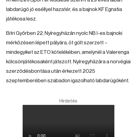
labdarúgó jó eséllyel hazatér, és a bajnok KF Egnatia
játékosa lesz.
Bitri Győrben 22, Nyíregyházán nyolc NB I-es bajnoki
mérkőzésen lépett pályára, öt gólt szerzett –
mindegyiket az ETO kötelékében, amelynél a Valerenga
kölcsönjátékosaként játszott. Nyíregyházára a norvégiai
szerződésbontása után érkezett 2025
szeptemberében szabadon igazolható labdarúgóként.
Hirdetés