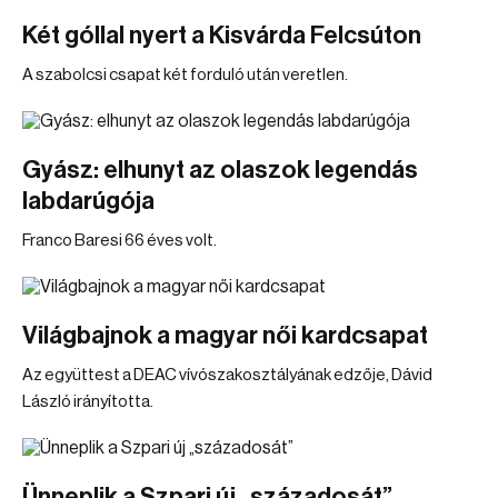
Két góllal nyert a Kisvárda Felcsúton
A szabolcsi csapat két forduló után veretlen.
Gyász: elhunyt az olaszok legendás
labdarúgója
Franco Baresi 66 éves volt.
Világbajnok a magyar női kardcsapat
Az együttest a DEAC vívószakosztályának edzője, Dávid
László irányította.
Ünneplik a Szpari új „századosát”