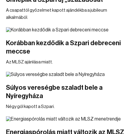
A csapattól győzelmet kapott ajándékba a jubileum
alkalmából.
Korábban kezdődik a Szpari debreceni
meccse
Az MLSZ ajánlása miatt.
Súlyos vereségbe szaladt bele a
Nyíregyháza
Négy gól kapott a Szpari.
Energiaspórolás miatt változik az MLSZ