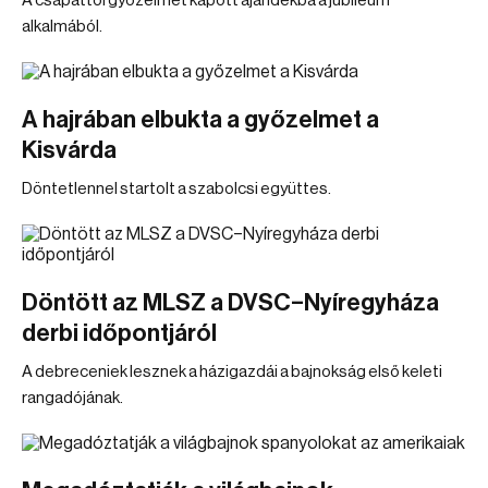
A csapattól győzelmet kapott ajándékba a jubileum
alkalmából.
A hajrában elbukta a győzelmet a
Kisvárda
Döntetlennel startolt a szabolcsi együttes.
Döntött az MLSZ a DVSC–Nyíregyháza
derbi időpontjáról
A debreceniek lesznek a házigazdái a bajnokság első keleti
rangadójának.