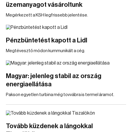
üzemanyagot vásároltunk
Megérkezett a KSH legfrissebb jelentése.
Pénzbüntetést kapott a Lidl
Megtévesztő módon kummunikált a cég.
Magyar: jelenleg stabil az ország
energiaellátása
Pakson egyetlen turbina még tovvábra is termel áramot.
Tovább küzdenek a lángokkal