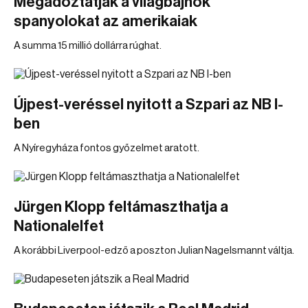
Megadóztatják a világbajnok
spanyolokat az amerikaiak
A summa 15 millió dollárra rúghat.
Újpest-veréssel nyitott a Szpari az NB I-
ben
A Nyíregyháza fontos győzelmet aratott.
Jürgen Klopp feltámaszthatja a
Nationalelfet
A korábbi Liverpool-edző a poszton Julian Nagelsmannt váltja.