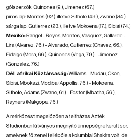
gólszerzők: Quinones (9.), Jimenez (67.)
piros lap: Montes (92.), illetve Sithole (49.), Zwane (84.)
sárga lap: Gutierrez (23.), illetve Mokoena (17.), Sibisi (74.)
Mexikó:
Rangel - Reyes, Montes, Vasquez, Gallardo -
Lira (Alvarez, 76.) - Alvarado, Gutierrez (Chavez, 66.),
Fidalgo (Mora, 66.), Quinones (Vega, 79.) - Jimenez
(Gonzalez, 76.)
Dél-afrikai Köztársaság:
Williams - Mudau, Okon,
Sibisi, Mbokazi, Modiba (Appollis, 76.) - Mokoena,
Sithole, Adams (Zwane, 61.) - Foster (Mbatha, 56.),
Rayners (Makgopa, 76.)
A mérkőzést megelőzően a teltházas Azték
Stadionban látványos megnyitó ünnepségre került sor,
amelynek fő zenei fellépője a kolumbiai Shakira volt, de