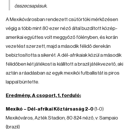
összecsapásuk.
A Mexikóvárosban rendezett csütörtöki mérkőzésen
végig a több mint 80 ezer néző által buzdított közép-
amerikai együttes volt meggyőző fölényben, és korán
vezetést szerzett, majd a második félidő derekán
bebiztosította a sikerét. A dél-afrikaiak közül a második
félidőben két játékost is kiállított a brazil játékvezető, aki
aztán a ráadásban az egyik mexikói futballistát is piros
lappal büntette.
Eredmény, A csoport, 1. forduló:
Mexikó – Dél-afrikai Köztársaság 2-0
(1-0)
Mexikóváros, Azték Stadion, 80 824 néző, v: Sampaio
(brazil)