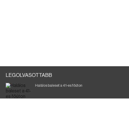
LEGOLVASOTTABB
Halálos baleset a 41-es főúton
Gyász: elhunyt az olaszok legendás labdarúgója