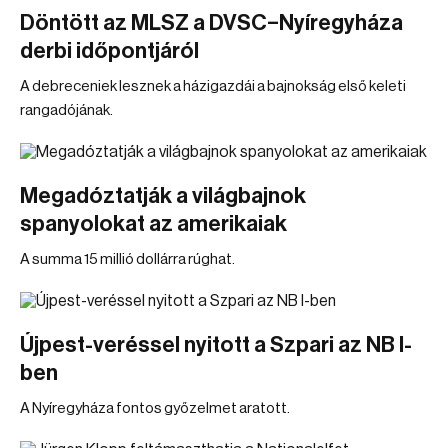
Döntött az MLSZ a DVSC–Nyíregyháza
derbi időpontjáról
A debreceniek lesznek a házigazdái a bajnokság első keleti
rangadójának.
Megadóztatják a világbajnok
spanyolokat az amerikaiak
A summa 15 millió dollárra rúghat.
Újpest-veréssel nyitott a Szpari az NB I-
ben
A Nyíregyháza fontos győzelmet aratott.