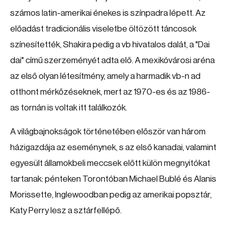
számos latin-amerikai énekes is színpadra lépett. Az
előadást tradicionális viseletbe öltözött táncosok
színesítették, Shakira pedig a vb hivatalos dalát, a "Dai
dai" című szerzeményét adta elő. A mexikóvárosi aréna
az első olyan létesítmény, amely a harmadik vb-n ad
otthont mérkőzéseknek, mert az 1970-es és az 1986-
as tornán is voltak itt találkozók.
A világbajnokságok történetében először van három
házigazdája az eseménynek, s az első kanadai, valamint
egyesült államokbeli meccsek előtt külön megnyitókat
tartanak: pénteken Torontóban Michael Bublé és Alanis
Morissette, Inglewoodban pedig az amerikai popsztár,
Katy Perry lesz a sztárfellépő.