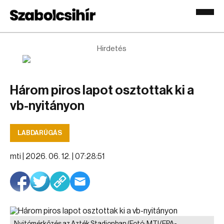
Hirdetés
Három piros lapot osztottak ki a
vb-nyitányon
LABDARÚGÁS
mti |
2026. 06. 12. | 07:28:51