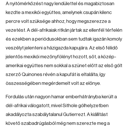
A nyitómérkőzést nagy lendülettel és magabiztosan
kezdte a mexikói együttes, amelynek csupán kilenc
percre volt szüksége ahhoz, hogy megszerezze a
vezetést. A dél-afrikaiak ritkán jártak az ellenfél térfelén
és ezekben a periódusokban sem tudtak igazán komoly
veszélyt jelenteni a házigazda kapujára. Az első félidő
jelentős mexikói mezőnyfölényt hozott, sőt, a közép-
amerikai együttes nem sokkal a szünet előtt az első gólt
szerző Quinones révén a kapufát is eltalálta, így
összességében megérdemelt volt az előnye.
Fordulás után nagyon hamar emberhátrányba került a
dél-afrikai válogatott, mivel Sithole gólhelyzetben
akadályozta szabálytalanul Gutierrezt. A kiállítást
követő szabadrúgásból még nem szerezte meg a