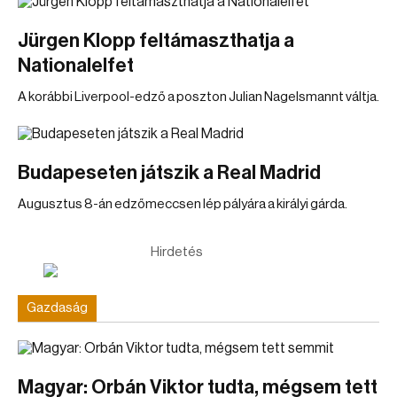
Jürgen Klopp feltámaszthatja a
Nationalelfet
A korábbi Liverpool-edző a poszton Julian Nagelsmannt váltja.
Budapeseten játszik a Real Madrid
Augusztus 8-án edzőmeccsen lép pályára a királyi gárda.
Hirdetés
Gazdaság
Magyar: Orbán Viktor tudta, mégsem tett