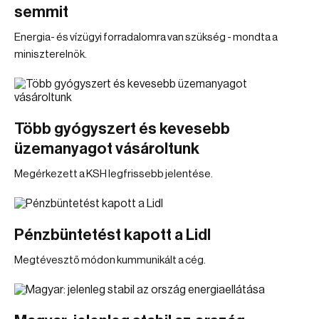
semmit
Energia- és vízügyi forradalomra van szükség - mondta a
miniszterelnök.
Több gyógyszert és kevesebb
üzemanyagot vásároltunk
Megérkezett a KSH legfrissebb jelentése.
Pénzbüntetést kapott a Lidl
Megtévesztő módon kummunikált a cég.