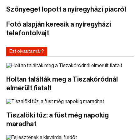
Szőnyeget lopott a nyíregyházi piacról
Fotó alapján keresik a nyíregyházi
telefontolvajt
Ezt olvasta már?
Holtan találták meg a Tiszakóródnál
elmerült fiatalt
Tiszalöki tűz: a füst még napokig
maradhat