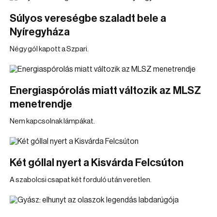
Súlyos vereségbe szaladt bele a
Nyíregyháza
Négy gól kapott a Szpari.
Energiaspórolás miatt változik az MLSZ
menetrendje
Nem kapcsolnak lámpákat.
Két góllal nyert a Kisvárda Felcsúton
A szabolcsi csapat két forduló után veretlen.