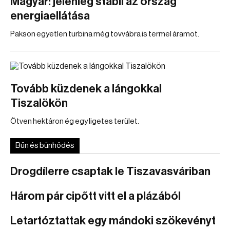
Magyar: jelenleg stabil az ország
energiaellátása
Pakson egyetlen turbina még tovvábra is termel áramot.
Tovább küzdenek a lángokkal
Tiszalökön
Ötven hektáron ég egy ligetes terület.
Bűn és bűnhődés
Drogdílerre csaptak le Tiszavasváriban
Három pár cipőtt vitt el a plázából
Letartóztattak egy mándoki szökevényt