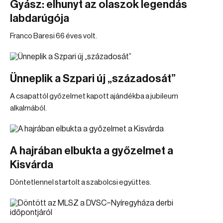
Gyász: elhunyt az olaszok legendás
labdarúgója
Franco Baresi 66 éves volt.
Ünneplik a Szpari új „századosát”
A csapattól győzelmet kapott ajándékba a jubileum
alkalmából.
A hajrában elbukta a győzelmet a
Kisvárda
Döntetlennel startolt a szabolcsi együttes.