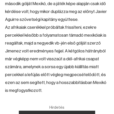
második gólját Mexikó, de a játék képe alapján csak idő
kérdése volt, hogy mikor duplázza meg az előnyt Javier
Aguirre szövetségi kapitány együttese.
Az afrikaiak cserékkel próbáltak frissíteni, ezekre
percekkel később a folyamatosan támadó mexikóiak is
reagáltak, majd a negyedik vb-jén első gólját szerző
Jimenez volt eredményes fejjel. A kétgólos hátrányból
már végképp nem volt visszaút a dél-afrikai csapat
számára, amelynek a sorsa egy újabb kiállítás miatt
percekkel a lefújás előtt végleg megpecsételődött, és
ezen az sem segített, hogy a hosszabbításban Mexikó
is megfogyatkozott.
Hirdetés