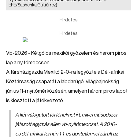
Nyitómérkőzés az Azték Stadionban
(Fotó: MTI/EPA-
EFE/Sashenka Gutiérrez)
Hirdetés
Hirdetés
Vb-2026 - Kétgólos mexikói győzelem és három piros
lap a nyitómeccsen
A társházigazda Mexikó 2-0-ra legyőzte a Dél-afrikai
Köztársaság csapatát a labdarúgó-világbajnokság
június 11-i nyitómérkőzésén, amelyen három piros lapot
is kiosztott a játékvezető.
A két válogatott történelmet írt, mivel másodszor
játszott egymás ellen vb-nyitómeccset. A 2010-
es dél-afrikai tornán 1-1-es döntetlennel zárult az