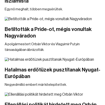
iszlamista
Egy nő meghalt, többen megsérültek.
Betiltották a Pride-ot, mégis vonultak
Nagyváradon
A polgármestert Orbán Viktor és Vlagyimir Putyin
társaságában ábrázolták.
Hatalmas erdőtüzek pusztítanak Nyugat-
Európában
Negyedmillió embert már kitelepítettek.
Ellenállási politikát hirdetett meg Orbán