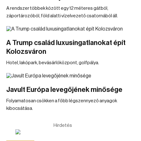
A rendszer többek között egy 12 méteres gátból,
záportározóból, föld alatti vízelvezető csatornából áll.
A Trump család luxusingatlanokat épít
Kolozsváron
Hotel, lakópark, bevásárlóközpont, golfpálya.
Javult Európa levegőjének minősége
Folyamatosan csökken a főbb légszennyező anyagok
kibocsátása.
Hirdetés