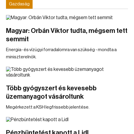
Gazdaság
Magyar: Orbán Viktor tudta, mégsem tett
semmit
Energia- és vízügyi forradalomra van szükség - mondta a
miniszterelnök.
Több gyógyszert és kevesebb
üzemanyagot vásároltunk
Megérkezett a KSH legfrissebb jelentése.
Pénzbüntetést kapott a Lidl