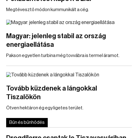
Megtévesztő módon kummunikált a cég.
Magyar: jelenleg stabil az ország
energiaellátása
Pakson egyetlen turbina még tovvábra is termel áramot.
Tovább küzdenek a lángokkal
Tiszalökön
Ötven hektáron ég egy ligetes terület.
Bűn és bűnhődés