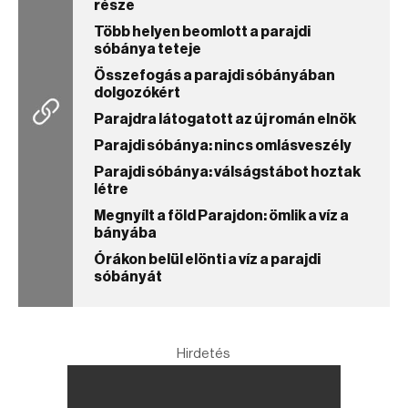
része
Több helyen beomlott a parajdi
sóbánya teteje
Összefogás a parajdi sóbányában
dolgozókért
Parajdra látogatott az új román elnök
Parajdi sóbánya: nincs omlásveszély
Parajdi sóbánya: válságstábot hoztak
létre
Megnyílt a föld Parajdon: ömlik a víz a
bányába
Órákon belül elönti a víz a parajdi
sóbányát
Hirdetés