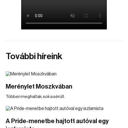
További híreink
Merénylet Moszkvában
Többen meghaltak; sok a sérült.
A Pride-menetbe hajtott autóval egy