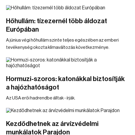
Hőhullám: tízezernél több áldozat
Európában
A június végi hőhullám szinte teljes egészében az emberi
tevékenység okozta klímaváltozás következménye.
Hormuzi-szoros: katonákkal biztosítják
a hajózhatóságot
Az USA erői hadrendbe álltak - írják.
Kezdődhetnek az árvízvédelmi
munkálatok Parajdon