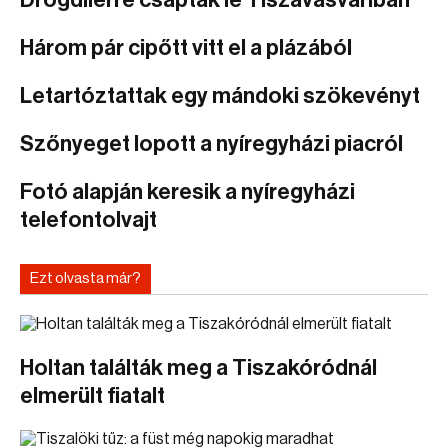
Drogdílerre csaptak le Tiszavasváriban
Három pár cipőtt vitt el a plázából
Letartóztattak egy mándoki szökevényt
Szőnyeget lopott a nyíregyházi piacról
Fotó alapján keresik a nyíregyházi
telefontolvajt
Ezt olvasta már?
Holtan találták meg a Tiszakóródnál
elmerült fiatalt