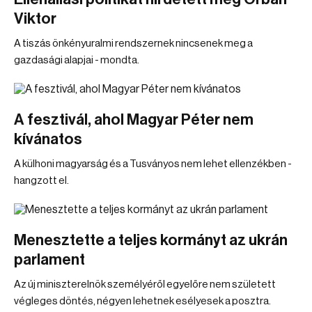
Viktor
A tiszás önkényuralmi rendszernek nincsenek meg a
gazdasági alapjai - mondta.
A fesztivál, ahol Magyar Péter nem
kívánatos
A külhoni magyarság és a Tusványos nem lehet ellenzékben -
hangzott el.
Menesztette a teljes kormányt az ukrán
parlament
Az új miniszterelnök személyéről egyelőre nem született
végleges döntés, négyen lehetnek esélyesek a posztra.