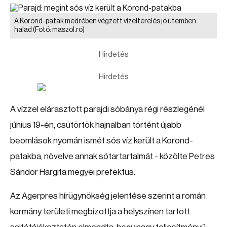
A Korond-patak medrében végzett vízelterelés jó ütemben
halad
(Fotó: maszol.ro)
Hirdetés
Hirdetés
A vízzel elárasztott parajdi sóbánya régi részlegénél
június 19-én, csütörtök hajnalban történt újabb
beomlások nyomán ismét sós víz került a Korond-
patakba, növelve annak sótartartalmát - közölte Petres
Sándor Hargita megyei prefektus.
Az Agerpres hírügynökség jelentése szerint a román
kormány területi megbízottja a helyszínen tartott