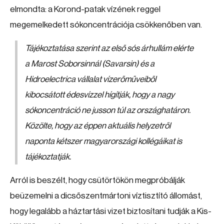
elmondta: a Korond-patak vízének reggel
megemelkedett sókoncentrációja csökkenőben van.
Tájékoztatása szerint az első sós árhullám elérte
a Marost Soborsinnál (Savarsin) és a
Hidroelectrica vállalat vízerőműveiből
kibocsátott édesvízzel hígítják, hogy a nagy
sókoncentráció ne jusson túl az országhatáron.
Közölte, hogy az éppen aktuális helyzetről
naponta kétszer magyarországi kollégáikat is
tájékoztatják.
Arról is beszélt, hogy csütörtökön megpróbálják
beüzemelni a dicsőszentmártoni víztisztító állomást,
hogy legalább a háztartási vizet biztosítani tudják a Kis-