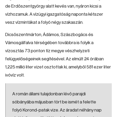
de Erdőszentgyörgy alatt kevés van, nyáron kicsi a
vízhozamuk. A vízügyi igazgatóság naponta kétszer
vesz vízmintákat a folyó négy szakaszán.
Dicsőszentmárton, Ádámos, Szászbogács és
Vámosgálfalva térségében továbbra is folyik a
vízosztás 73 ponton tíz megye vészhelyzeti
felügyelőségeinek segítésével. Az elmúlt 24 órában
1,225 millió liter vizet osztottak ki, amelyből 581 ezer liter
ivóvíz volt.
A román állami tulajdonban lévő parajdi
sóbányába májusban tört be ismét a felette
folyó Korond-patak vize. Az áradat néhány nap