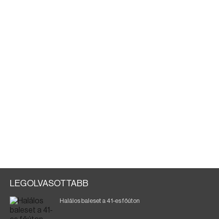
LEGOLVASOTTABB
Halálos baleset a 41-es főúton