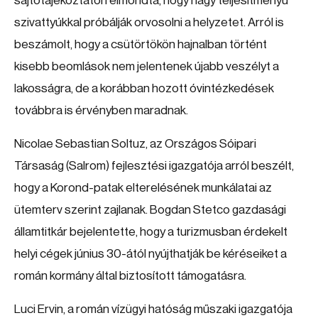
sajtótájékoztatón elmondta, hogy nagy teljesítményű
szivattyúkkal próbálják orvosolni a helyzetet. Arról is
beszámolt, hogy a csütörtökön hajnalban történt
kisebb beomlások nem jelentenek újabb veszélyt a
lakosságra, de a korábban hozott óvintézkedések
továbbra is érvényben maradnak.
Nicolae Sebastian Soltuz, az Országos Sóipari
Társaság (Salrom) fejlesztési igazgatója arról beszélt,
hogy a Korond-patak elterelésének munkálatai az
ütemterv szerint zajlanak. Bogdan Stetco gazdasági
államtitkár bejelentette, hogy a turizmusban érdekelt
helyi cégek június 30-ától nyújthatják be kéréseiket a
román kormány által biztosított támogatásra.
Luci Ervin, a román vízügyi hatóság műszaki igazgatója