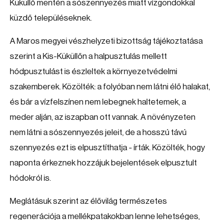
Küküllő mentén a sószennyezés miatt vízgondokkal
küzdő településeknek.
A Maros megyei vészhelyzeti bizottság tájékoztatása
szerint a Kis-Küküllőn a halpusztulás mellett
hódpusztulást is észleltek a környezetvédelmi
szakemberek. Közölték: a folyóban nem látni élő halakat,
és bár a vízfelszínen nem lebegnek haltetemek, a
meder alján, az iszapban ott vannak. A növényzeten
nem látni a sószennyezés jeleit, de a hosszú távú
szennyezés ezt is elpusztíthatja - írták. Közölték, hogy
naponta érkeznek hozzájuk bejelentések elpusztult
hódokról is.
Meglátásuk szerint az élővilág természetes
regenerációja a mellékpatakokban lenne lehetséges,