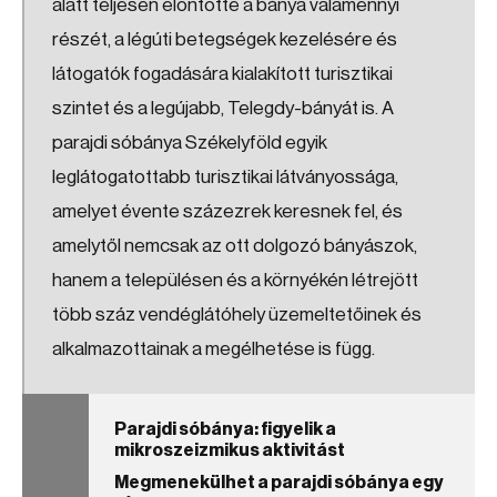
alatt teljesen elöntötte a bánya valamennyi
részét, a légúti betegségek kezelésére és
látogatók fogadására kialakított turisztikai
szintet és a legújabb, Telegdy-bányát is. A
parajdi sóbánya Székelyföld egyik
leglátogatottabb turisztikai látványossága,
amelyet évente százezrek keresnek fel, és
amelytől nemcsak az ott dolgozó bányászok,
hanem a településen és a környékén létrejött
több száz vendéglátóhely üzemeltetőinek és
alkalmazottainak a megélhetése is függ.
Parajdi sóbánya: figyelik a
mikroszeizmikus aktivitást
Megmenekülhet a parajdi sóbánya egy