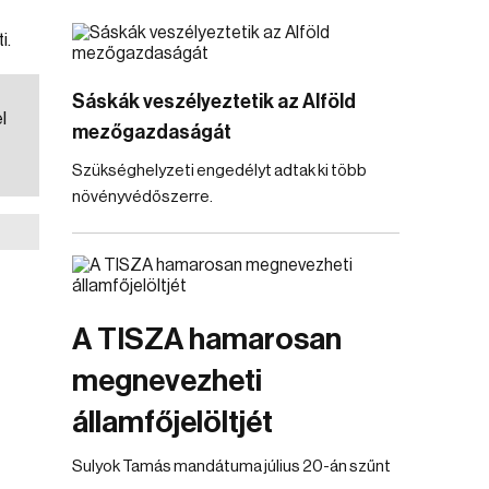
i.
Sáskák veszélyeztetik az Alföld
l
mezőgazdaságát
Szükséghelyzeti engedélyt adtak ki több
növényvédőszerre.
A TISZA hamarosan
megnevezheti
államfőjelöltjét
Sulyok Tamás mandátuma július 20-án szűnt