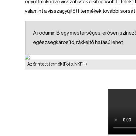
együttműködve visszahívták a kifogásolt tételeket
valamint a visszagyűjtött termékek további sorsát
A rodamin B egy mesterséges, erősen színező i
egészségkárosító, rákkeltő hatású lehet.
Az érintett termék
(Fotó: NKFH)