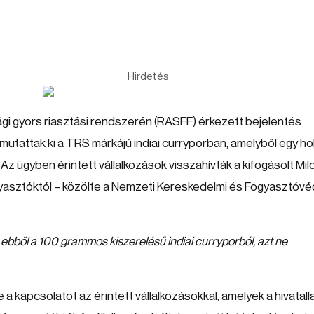
Hirdetés
gi gyors riasztási rendszerén (RASFF) érkezett bejelentés
utattak ki a TRS márkájú indiai curryporban, amelyből egy ho
z ügyben érintett vállalkozások visszahívták a kifogásolt Mil
asztóktól – közölte a Nemzeti Kereskedelmi és Fogyasztóvé
 ebből a 100 grammos kiszerelésű indiai curryporból, azt ne
a kapcsolatot az érintett vállalkozásokkal, amelyek a hivatalla