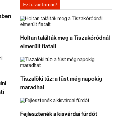
Ezt olvasta már?
kben
Holtan találták meg a Tiszakóródnál
elmerült fiatalt
Tiszalöki tűz: a füst még napokig
lni
maradhat
ti
s
Fejlesztenék a kisvárdai fürdőt