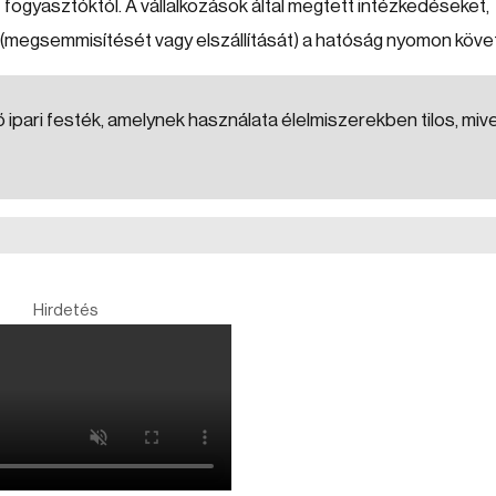
 fogyasztóktól. A vállalkozások által megtett intézkedéseket,
 (megsemmisítését vagy elszállítását) a hatóság nyomon követ
pari festék, amelynek használata élelmiszerekben tilos, mive
Hirdetés