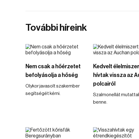
További híreink
Nem csak a hőérzetet
Kedvelt élelmiszer
befolyásolja a hőség
hívtak vissza az 
polcairól
Olykor javasolt szakember
segítségét kérni.
Szalmonellát mutattak
benne.