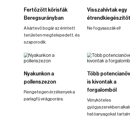
Fertőzött kőrisfák
Visszahívtak egy
Beregsurányban
étrendkiegészítő
A kártevő bogár az érintett
Ne fogyasszák el!
területen megtelepedett, és
szaporodik.
Nyakunkon a
Több potencianöv
pollenszezon
is kivontak a
forgalomból
Rengetegen érzékenyek a
parlagfű virágporára.
Vényköteles
gyógyszerekben alka
hatóanyagokat tartal