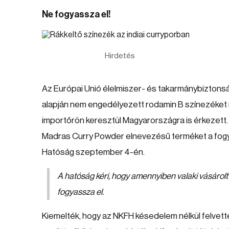
Ne fogyassza el!
Hirdetés
Az Európai Unió élelmiszer- és takarmánybiztonsá
alapján nem engedélyezett rodamin B színezéket m
importőrön keresztül Magyarországra is érkezett. A
Madras Curry Powder elnevezésű terméket a fogy
Hatóság szeptember 4-én.
A hatóság kéri, hogy amennyiben valaki vásárolt
fogyassza el.
Kiemelték, hogy az NKFH késedelem nélkül felvette 