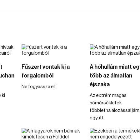
t
Fűszert vontak ki a
A hőhullám miatt eg
Auchan
forgalomból
több az álmatlan
éjszaka
Ne fogyassza el!
 ki
Az extrém magas
hőmérsékletek
többlethalálozással járn
együtt.