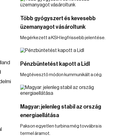
Több gyógyszert és kevesebb
üzemanyagot vásároltunk
Megérkezett a KSH legfrissebb jelentése.
lland
Pénzbüntetést kapott a Lidl
d
Megtévesztő módon kummunikált a cég.
delmi
Magyar: jelenleg stabil az ország
energiaellátása
Pakson egyetlen turbina még tovvábra is
l
termel áramot.