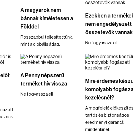
A magyarok nem
Ezekben a terméke
t
bánnak kíméletesen a
nem engedélyezett
Földdel
összetevők vannak
Rosszabbul teljesítettünk,
Ne fogyassza el!
mint a globális átlag.
előt
A Penny népszerű
Mire érdemes készü
terméket hív vissza
komolyabb fogásza
Ne fogyassza el!
kezelésnél?
A megfelelő előkészíté
lmazott
tartós és biztonságos
maznak.
eredményt garantál
mindenkinél.