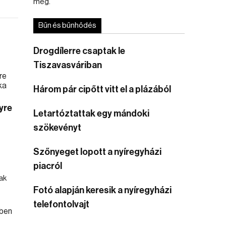
meg.
Bűn és bűnhődés
Drogdílerre csaptak le
Tiszavasváriban
Három pár cipőtt vitt el a plázából
yre
Letartóztattak egy mándoki
szökevényt
Szőnyeget lopott a nyíregyházi
piacról
ak
Fotó alapján keresik a nyíregyházi
telefontolvajt