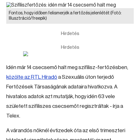
Fontos, hogy időben felismerjék a fertőzés jelenlétét
(Fotó:
Illusztráció/freepik)
Hirdetés
Hirdetés
Idén már 14 csecsemő halt meg szifilisz-fertőzésben,
közölte az RTL Híradó
a Szexuális úton terjedő
Fertőzések Társaságának adataira hivatkozva. A
hivatalos adatok azt mutatják, hogy idén 63 vele
született szifiliszes csecsemőt regisztráltak - írja a
Telex.
A várandós nőknél évtizedek óta az első trimeszteri