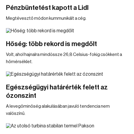
Pénzbüntetést kapott a Lidl
Megtévesztő módon kummunikált a cég.
Hőség: több rekord is megdőlt
Volt, ahol hajnalra mindössze 26,8 Celsius-fokig csökkent a
hőmérséklet.
Egészségügyi határérték felett az
ózonszint
A levegőminőség alakulásában javuló tendencia nem
valószínű.