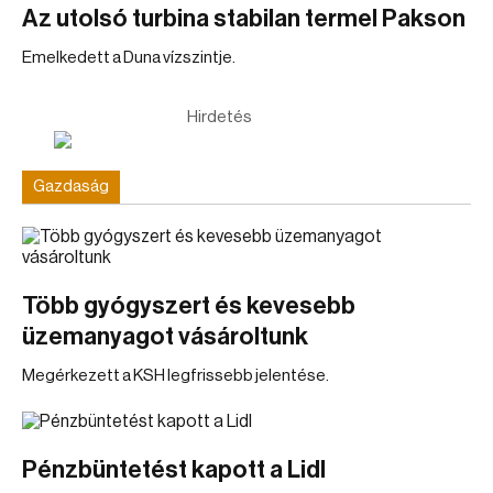
Az utolsó turbina stabilan termel Pakson
Emelkedett a Duna vízszintje.
Hirdetés
Gazdaság
Több gyógyszert és kevesebb
üzemanyagot vásároltunk
Megérkezett a KSH legfrissebb jelentése.
Pénzbüntetést kapott a Lidl