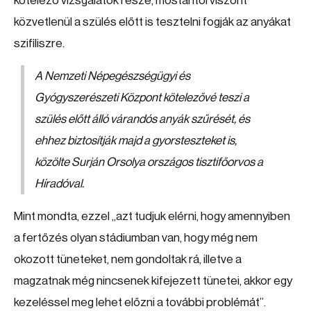
kötelező vizsgálatok része, mostantól viszont
közvetlenül a szülés előtt is tesztelni fogják az anyákat
szifiliszre.
A Nemzeti Népegészségügyi és
Gyógyszerészeti Központ kötelezővé teszi a
szülés előtt álló várandós anyák szűrését, és
ehhez biztosítják majd a gyorsteszteket is,
közölte Surján Orsolya országos tisztifőorvos a
Híradóval.
Mint mondta, ezzel „azt tudjuk elérni, hogy amennyiben
a fertőzés olyan stádiumban van, hogy még nem
okozott tüneteket, nem gondoltak rá, illetve a
magzatnak még nincsenek kifejezett tünetei, akkor egy
kezeléssel meg lehet előzni a további problémát”.