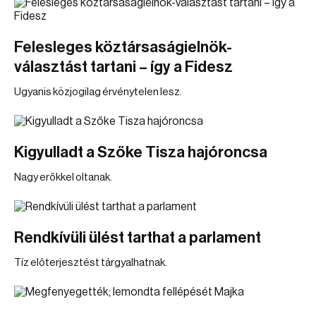
Felesleges köztársaságielnök-
választást tartani – így a Fidesz
Ugyanis közjogilag érvénytelen lesz.
Kigyulladt a Szőke Tisza hajóroncsa
Nagy erőkkel oltanak.
Rendkívüli ülést tarthat a parlament
Tíz előterjesztést tárgyalhatnak.