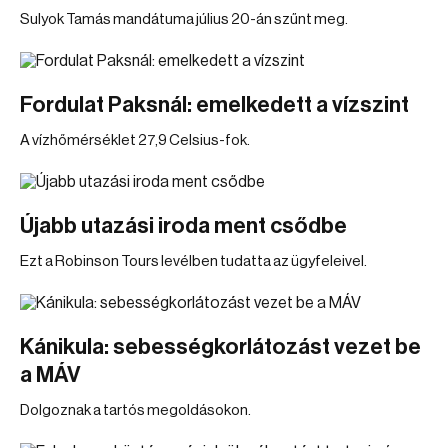
Sulyok Tamás mandátuma július 20-án szűnt meg.
Fordulat Paksnál: emelkedett a vízszint
A vízhőmérséklet 27,9 Celsius-fok.
Újabb utazási iroda ment csődbe
Ezt a Robinson Tours levélben tudatta az ügyfeleivel.
Kánikula: sebességkorlátozást vezet be
a MÁV
Dolgoznak a tartós megoldásokon.