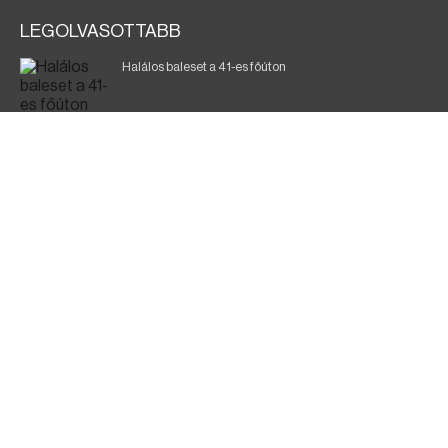
LEGOLVASOTTABB
Halálos baleset a 41-es főúton
Gyász: elhunyt az olaszok legendás labdarúgója
Magyar Péter: ülésezett a Kormányzati Védelmi
Munkacsoport
Fák égnek Tyukod és Nagyecsed között
Fürdőző után kutatnak Tiszakóródnál