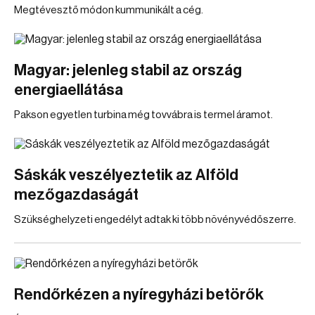
Megtévesztő módon kummunikált a cég.
Magyar: jelenleg stabil az ország
energiaellátása
Pakson egyetlen turbina még tovvábra is termel áramot.
Sáskák veszélyeztetik az Alföld
mezőgazdaságát
Szükséghelyzeti engedélyt adtak ki több növényvédőszerre.
Rendőrkézen a nyíregyházi betörők