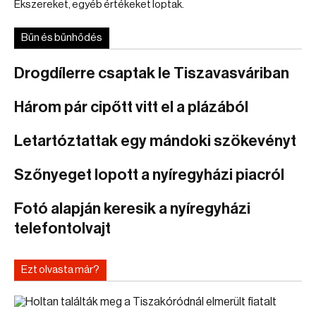
Ékszereket, egyéb értékeket loptak.
Bűn és bűnhődés
Drogdílerre csaptak le Tiszavasváriban
Három pár cipőtt vitt el a plázából
Letartóztattak egy mándoki szökevényt
Szőnyeget lopott a nyíregyházi piacról
Fotó alapján keresik a nyíregyházi
telefontolvajt
Ezt olvasta már?