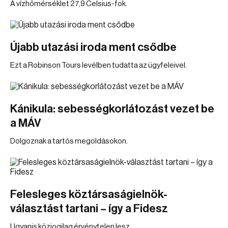
A vízhőmérséklet 27,9 Celsius-fok.
Újabb utazási iroda ment csődbe
Ezt a Robinson Tours levélben tudatta az ügyfeleivel.
Kánikula: sebességkorlátozást vezet be
a MÁV
Dolgoznak a tartós megoldásokon.
Felesleges köztársaságielnök-
választást tartani – így a Fidesz
Ugyanis közjogilag érvénytelen lesz.