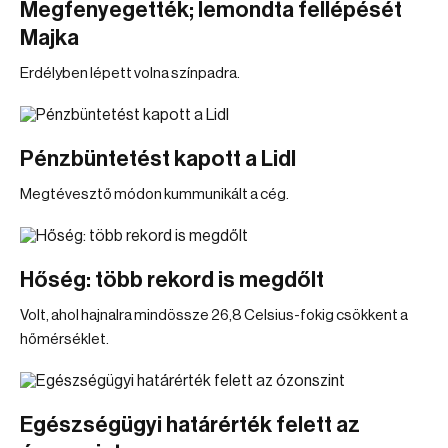
Megfenyegették; lemondta fellépését
Majka
Erdélyben lépett volna színpadra.
Pénzbüntetést kapott a Lidl
Megtévesztő módon kummunikált a cég.
Hőség: több rekord is megdőlt
Volt, ahol hajnalra mindössze 26,8 Celsius-fokig csökkent a
hőmérséklet.
Egészségügyi határérték felett az