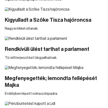
Kigyulladt a Szőke Tisza hajóroncsa
Nagy erőkkel oltanak.
Rendkívüli ülést tarthat a parlament
Tíz előterjesztést tárgyalhatnak.
Megfenyegették; lemondta fellépését
Majka
Erdélyben lépett volna színpadra.