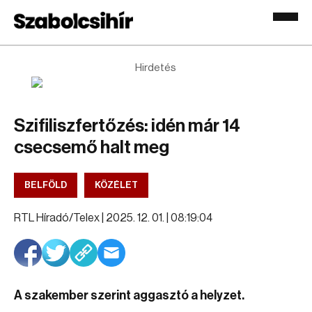
Hirdetés
Szifiliszfertőzés: idén már 14
csecsemő halt meg
BELFÖLD
KÖZÉLET
RTL Híradó/Telex |
2025. 12. 01. | 08:19:04
A szakember szerint aggasztó a helyzet.