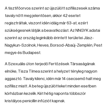
A tisztifőorvos szerint az újszülött szifiliszesek száma
tavaly nőtt meg jelentősen, akkor 42 esetet
regisztráltak, viszont idén idáig már 63-at, ezért
szükségesnek látják a beavatkozást. Az NNGYK adatai
szerint az ország leginkább érintett területei Jász-
Nagykun-Szolnok, Heves, Borsod-Abaúj-Zemplén, Pest
megye és Budapest.
A Szexuális úton terjedő Fertőzések Társaságának
elnöke, Tisza Tímea szerint a helyzet tényleg nagyon
aggasztó. Tavaly kilenc, idén már 14 csecsemő halt meg
szifilisz miatt. A beteg újszülötteket minden esetben
kórházban kezelik. Két hétig naponta többször
kristályos penicillin infúziót kapnak.