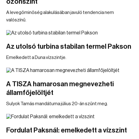
ózonszint
A levegőminőség alakulásában javuló tendencia nem
valószínű.
Az utolsó turbina stabilan termel Pakson
Emelkedett a Duna vízszintje.
A TISZA hamarosan megnevezheti
államfőjelöltjét
Sulyok Tamás mandátuma július 20-án szűnt meg.
Fordulat Paksnál: emelkedett a vízszint