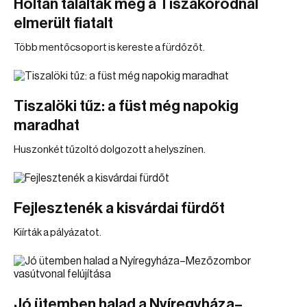
Holtan találták meg a Tiszakóródnál
elmerült fiatalt
Több mentőcsoport is kereste a fürdőzőt.
Tiszalöki tűz: a füst még napokig
maradhat
Huszonkét tűzoltó dolgozott a helyszínen.
Fejlesztenék a kisvárdai fürdőt
Kiírták a pályázatot.
Jó ütemben halad a Nyíregyháza–