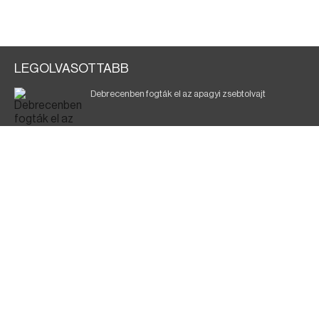
LEGOLVASOTTABB
Debrecenben fogták el az apagyi zsebtolvajt
Halálos baleset a 41-es főúton
700 megawattot spóroltak össze a magyarok
Fák égnek Tyukod és Nagyecsed között