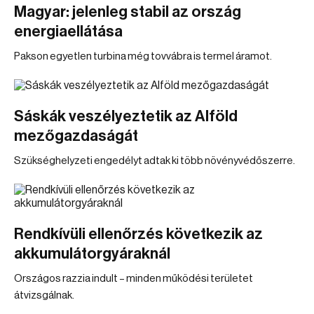
Magyar: jelenleg stabil az ország
energiaellátása
Pakson egyetlen turbina még tovvábra is termel áramot.
Sáskák veszélyeztetik az Alföld
mezőgazdaságát
Szükséghelyzeti engedélyt adtak ki több növényvédőszerre.
Rendkívüli ellenőrzés következik az
akkumulátorgyáraknál
Országos razzia indult – minden működési területet
átvizsgálnak.