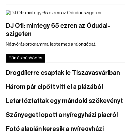
DJ Oti: mintegy 65 ezren az Ódudai-
szigeten
Négyórás programmal lepte meg a rajongógat.
Bűn és bűnhődés
Drogdílerre csaptak le Tiszavasváriban
Három pár cipőtt vitt el a plázából
Letartóztattak egy mándoki szökevényt
Szőnyeget lopott a nyíregyházi piacról
Fotó alapján keresik a nyíregyházi