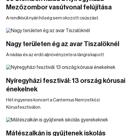
Mezőzombor vasútvonal felújítása
A rendkívüli nyári hőség sem okozott csúszást.
Nagy területen ég az avar Tiszalöknél
A nádas és az erdő aljnövényzete is lángra kapott.
Nyíregyházi fesztivál: 13 ország kórusai
énekelnek
Hét ingyenes koncert a Cantemus Nemzetközi
Kórusfesztiválon.
Mátészalkán is gyűjtenek iskolás