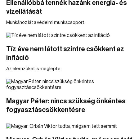
Ellenállóbbá tennék hazánk energia- és
vízellátását
Munkához lát a védelmi munkacsoport.
Tíz éve nem látott szintre csökkent az
infláció
Az elemzőket is meglepte.
Magyar Péter: nincs szükség önkéntes
fogyasztáscsökkentésre