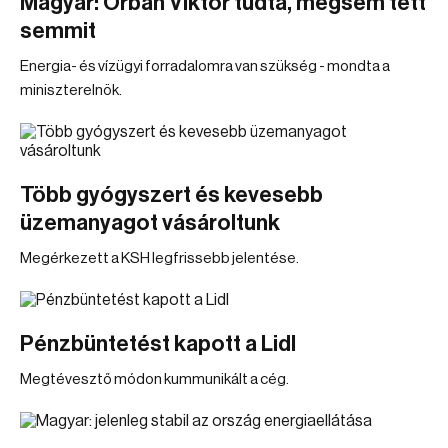
Magyar: Orbán Viktor tudta, mégsem tett
semmit
Energia- és vízügyi forradalomra van szükség - mondta a
miniszterelnök.
Több gyógyszert és kevesebb
üzemanyagot vásároltunk
Megérkezett a KSH legfrissebb jelentése.
Pénzbüntetést kapott a Lidl
Megtévesztő módon kummunikált a cég.