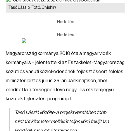
Tasó László
(Fotó: Cívishír)
Hirdetés
Hirdetés
Magyarország kormánya 2010 óta a magyar vidék
kormánya is – jelentette ki az Északkelet-Magyarország
közúti és vasúti közlekedésének fejlesztéséért felelős
miniszteri biztos július 28-án Jánkmajtison, ahol
elindította a térségben lévő négy- és ötszámjegyű
közutak fejlesztési programját.
Tasó László közölte: a projekt keretében több
mint 151 kilométer mellékút teljes körű felújítása
kezdődik meg 44 útszakaszon.