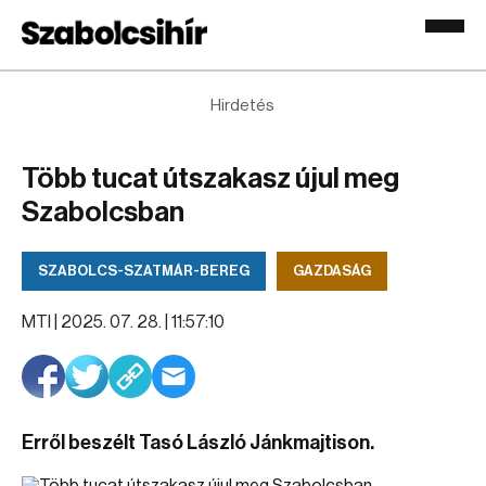
Hirdetés
Több tucat útszakasz újul meg
Szabolcsban
SZABOLCS-SZATMÁR-BEREG
GAZDASÁG
MTI |
2025. 07. 28. | 11:57:10
Erről beszélt Tasó László Jánkmajtison.