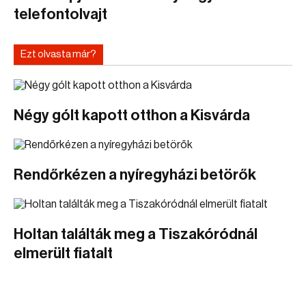
telefontolvajt
Ezt olvasta már?
Négy gólt kapott otthon a Kisvárda
Rendőrkézen a nyíregyházi betörők
Holtan találták meg a Tiszakóródnál
elmerült fiatalt