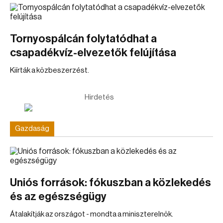
Tornyospálcán folytatódhat a
csapadékvíz-elvezetők felújítása
Kiírták a közbeszerzést.
Hirdetés
Gazdaság
Uniós források: fókuszban a közlekedés
és az egészségügy
Átalakítják az országot - mondta a miniszterelnök.