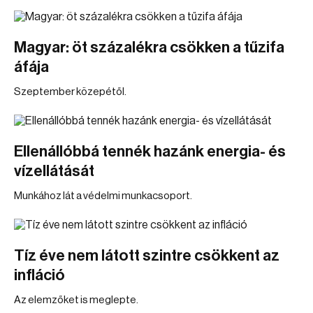
Magyar: öt százalékra csökken a tűzifa
áfája
Szeptember közepétől.
Ellenállóbbá tennék hazánk energia- és
vízellátását
Munkához lát a védelmi munkacsoport.
Tíz éve nem látott szintre csökkent az
infláció
Az elemzőket is meglepte.