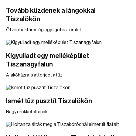
Tovább küzdenek a lángokkal
Tiszalökön
Ötven hektáron ég egy ligetes terület.
Kigyulladt egy melléképület
Tiszanagyfalun
A lakóházra is átterjedt a tűz.
Ismét tűz pusztít Tiszalökön
Nagy erőkkel oltanak.