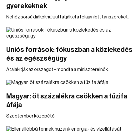
gyerekeknek
Nehéz sorsú diákoknak juttatják el a felajánlott tanszereket.
Uniós források: fókuszban a közlekedés
és az egészségügy
Átalakítják az országot - mondta a miniszterelnök.
Magyar: öt százalékra csökken a tűzifa
áfája
Szeptember közepétől.