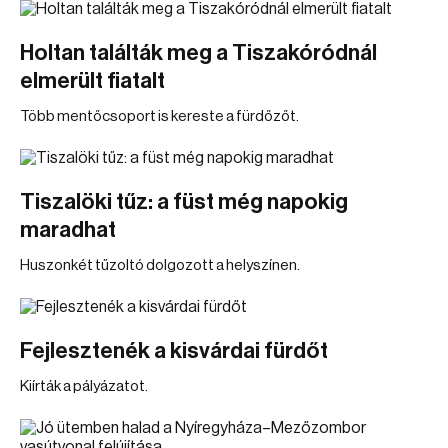
Holtan találták meg a Tiszakóródnál
elmerült fiatalt
Több mentőcsoport is kereste a fürdőzőt.
Tiszalöki tűz: a füst még napokig
maradhat
Huszonkét tűzoltó dolgozott a helyszínen.
Fejlesztenék a kisvárdai fürdőt
Kiírták a pályázatot.