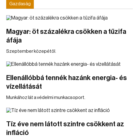
Gazdaság
Magyar: öt százalékra csökken a tűzifa
áfája
Szeptember közepétől.
Ellenállóbbá tennék hazánk energia- és
vízellátását
Munkához lát a védelmi munkacsoport.
Tíz éve nem látott szintre csökkent az
infláció