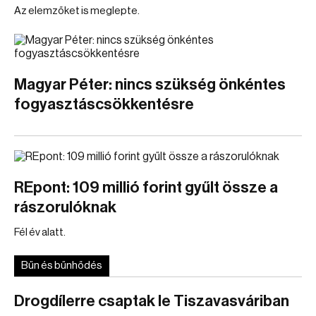
Az elemzőket is meglepte.
Magyar Péter: nincs szükség önkéntes
fogyasztáscsökkentésre
REpont: 109 millió forint gyűlt össze a
rászorulóknak
Fél év alatt.
Bűn és bűnhődés
Drogdílerre csaptak le Tiszavasváriban