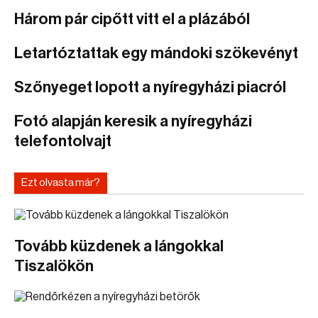
Három pár cipőtt vitt el a plázából
Letartóztattak egy mándoki szökevényt
Szőnyeget lopott a nyíregyházi piacról
Fotó alapján keresik a nyíregyházi
telefontolvajt
Ezt olvasta már?
Tovább küzdenek a lángokkal
Tiszalökön