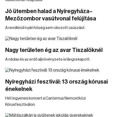
Jó ütemben halad a Nyíregyháza–
Mezőzombor vasútvonal felújítása
A rendkívüli nyári hőség sem okozott csúszást.
Nagy területen ég az avar Tiszalöknél
A nádas és az erdő aljnövényzete is lángra kapott.
Nyíregyházi fesztivál: 13 ország kórusai
énekelnek
Hét ingyenes koncert a Cantemus Nemzetközi
Kórusfesztiválon.