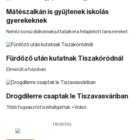
Mátészalkán is gyűjtenek iskolás
gyerekeknek
Nehéz sorsú diákoknak juttatják el a felajánlott tanszereket.
Fürdőző után kutatnak Tiszakóródnál
Elmerült a folyóban.
Drogdílerre csaptak le Tiszavasváriban
Több fogyasztót is kihallgattak. +Videó.
Hirdetés