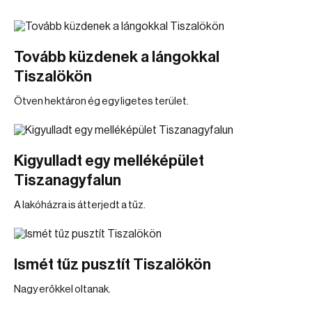
Tovább küzdenek a lángokkal
Tiszalökön
Ötven hektáron ég egy ligetes terület.
Kigyulladt egy melléképület
Tiszanagyfalun
A lakóházra is átterjedt a tűz.
Ismét tűz pusztít Tiszalökön
Nagy erőkkel oltanak.