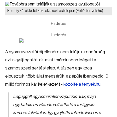
Komoly károk keletkeztek a sertéstelepen
(Fotó: tenyek.hu)
Hirdetés
Hirdetés
A nyomravezetői díj ellenére sem találja a rendőrség
azt a gyújtogatót, aki miatt márciusban leégett a
szamosszegi sertéstelep. A tűzben egy koca
elpusztult, több állat megsérült, az épületben pedig 10
millió forintos kár keletkezett -
közölte a tenyek.hu
.
Leguggolt egy ismeretlen kapucnis alak, majd
egy hatalmas villanás volt látható a térfigyelő
kamera felvételén. Így gyújtotta fel márciusban a