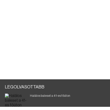
LEGOLVASOTTABB
Halálos baleset a 41-es főúton