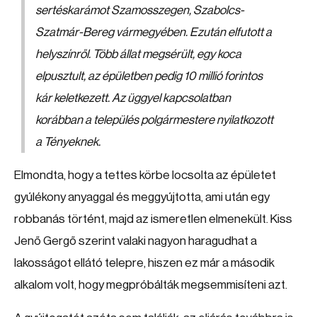
sertéskarámot Szamosszegen, Szabolcs-
Szatmár-Bereg vármegyében. Ezután elfutott a
helyszínről. Több állat megsérült, egy koca
elpusztult, az épületben pedig 10 millió forintos
kár keletkezett. Az üggyel kapcsolatban
korábban a település polgármestere nyilatkozott
a Tényeknek.
Elmondta, hogy a tettes körbe locsolta az épületet
gyúlékony anyaggal és meggyújtotta, ami után egy
robbanás történt, majd az ismeretlen elmenekült. Kiss
Jenő Gergő szerint valaki nagyon haragudhat a
lakosságot ellátó telepre, hiszen ez már a második
alkalom volt, hogy megpróbálták megsemmisíteni azt.