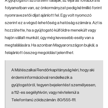
A gyújtogatót azóta sem találják, az eljárás továbbra is
folyamatban van, az önkormányzat pedig kétmillió forint
nyomravezetői díjat ajánlott fel. Egy volt nyomozó
szerint ez a végső lehetőség a hatóság számára. Azt is
hozzátette, ha a gyújtogató külföldre menekült vagy
hajón vállalt munkát, úgy még kevesebb esély van a
megtalálására. Ha azonban Magyarországon bujkál, a
felajánlott összeg megoldást jelenthet.
A Mátészalkai Rendőrkapitányság kéri, hogy aki
érdemi információval rendelkezik a
gyújtogatóról, tegyen bejelentést személyesen,
a 112-es segélyhívón, vagy névtelenül a
Telefontanú zöldszámán: 80/555-111.