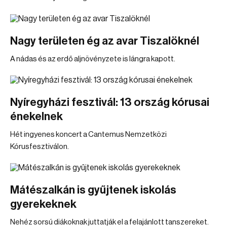
Nagy területen ég az avar Tiszalöknél
A nádas és az erdő aljnövényzete is lángra kapott.
Nyíregyházi fesztivál: 13 ország kórusai
énekelnek
Hét ingyenes koncert a Cantemus Nemzetközi
Kórusfesztiválon.
Mátészalkán is gyűjtenek iskolás
gyerekeknek
Nehéz sorsú diákoknak juttatják el a felajánlott tanszereket.