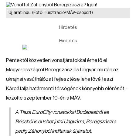
Új járat indul
(Fotó: Illusztráció/MÁV-csoport)
Hirdetés
Hirdetés
Péntektől közvetlen vonatjáratokkal érhető el
Magyarországról Beregszász és Ungvár, miután az
ukrajnai vasúthálózat fejlesztése lehetővé teszi
Kárpátalja határmenti térségének könnyebb elérését –
közölte szeptember 10-én a MÁV.
A Tisza EuroCity vonatokkal Budapestről és
Bécsből is el lehet jutni Ungvárra, Beregszászra
pedig Záhonyból indítanak új járatot.