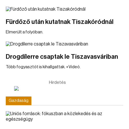
Fürdőző után kutatnak Tiszakóródnál
Elmerült a folyóban.
Drogdílerre csaptak le Tiszavasváriban
Több fogyasztót is kihallgattak. +Videó.
Hirdetés
Gazdaság