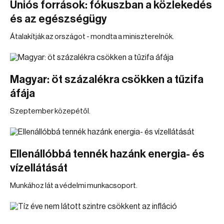
Uniós források: fókuszban a közlekedés
és az egészségügy
Átalakítják az országot - mondta a miniszterelnök.
Magyar: öt százalékra csökken a tűzifa
áfája
Szeptember közepétől.
Ellenállóbbá tennék hazánk energia- és
vízellátását
Munkához lát a védelmi munkacsoport.