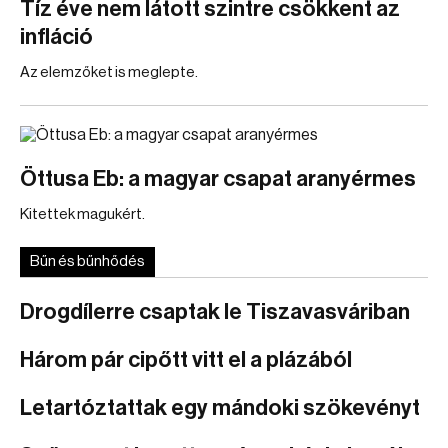
Tíz éve nem látott szintre csökkent az
infláció
Az elemzőket is meglepte.
Öttusa Eb: a magyar csapat aranyérmes
Kitettek magukért.
Bűn és bűnhődés
Drogdílerre csaptak le Tiszavasváriban
Három pár cipőtt vitt el a plázából
Letartóztattak egy mándoki szökevényt