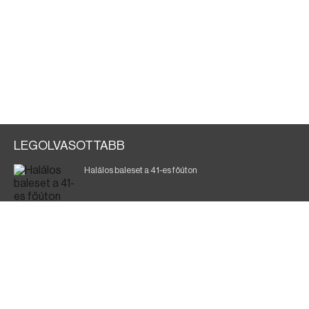
LEGOLVASOTTABB
Halálos baleset a 41-es főúton
Magyar Péter: a legkritikusabb öt nap áll előttünk
700 megawattot spóroltak össze a magyarok