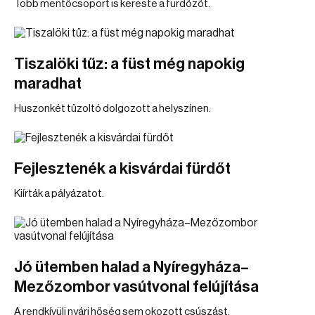
Több mentőcsoport is kereste a fürdőzőt.
Tiszalöki tűz: a füst még napokig
maradhat
Huszonkét tűzoltó dolgozott a helyszínen.
Fejlesztenék a kisvárdai fürdőt
Kiírták a pályázatot.
Jó ütemben halad a Nyíregyháza–
Mezőzombor vasútvonal felújítása
A rendkívüli nyári hőség sem okozott csúszást.