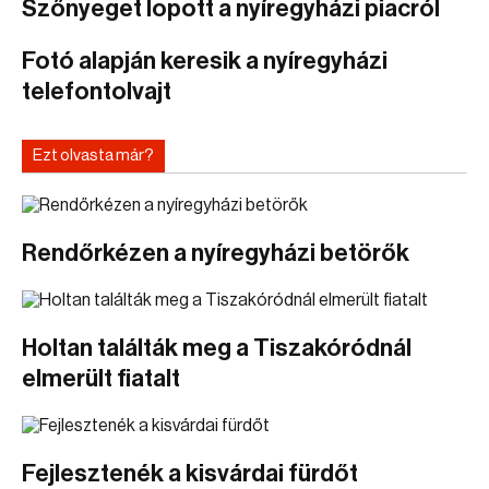
Szőnyeget lopott a nyíregyházi piacról
Fotó alapján keresik a nyíregyházi
telefontolvajt
Ezt olvasta már?
Rendőrkézen a nyíregyházi betörők
Holtan találták meg a Tiszakóródnál
elmerült fiatalt
Fejlesztenék a kisvárdai fürdőt