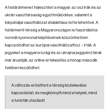
A határátmenet fejlesztést a magyar, az osztrák és az
ukrán vasúttársaság együttműködése, valamint a
kárpátaljai vasúthálózat átalakítása tette lehetővé. A
határmenti térség a Magyarországon is használatos
normál nyomvonal kiépítésének köszönhetően
kapcsolódhat az európai vasúthálózathoz – írták. A
jegyeket a magyarországi és az ukrajnai jegypénztárak
már árusítják, az online értékesítés a hónap második
felében kezdődhet.
A változás erősítheti a térség közlekedési
kapcsolatait, és megkönnyíti mind a helyiek, mind
a turisták utazását.