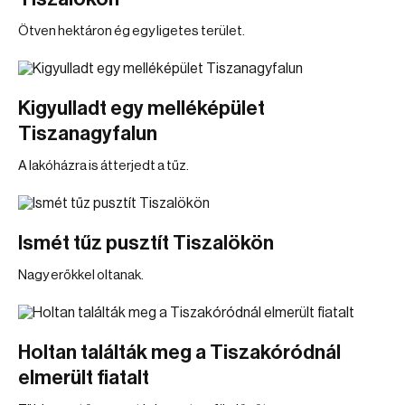
Ötven hektáron ég egy ligetes terület.
Kigyulladt egy melléképület
Tiszanagyfalun
A lakóházra is átterjedt a tűz.
Ismét tűz pusztít Tiszalökön
Nagy erőkkel oltanak.
Holtan találták meg a Tiszakóródnál
elmerült fiatalt