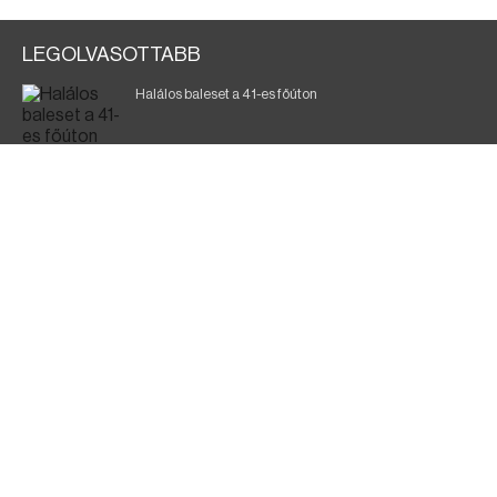
LEGOLVASOTTABB
Halálos baleset a 41-es főúton
Magyar Péter: ülésezett a Kormányzati Védelmi
Munkacsoport
A vasúti teherszállítást korlátozzák
Fák égnek Tyukod és Nagyecsed között
Fürdőző után kutatnak Tiszakóródnál