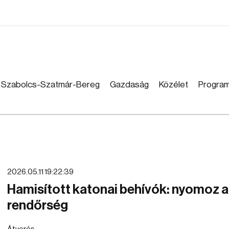
Szabolcs-Szatmár-Bereg
Gazdaság
Közélet
Progra
2026.05.11 19:22:39
Hamisított katonai behívók: nyomoz a
rendőrség