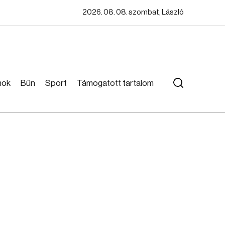
2026. 08. 08. szombat, László
mok
Bűn
Sport
Támogatott tartalom