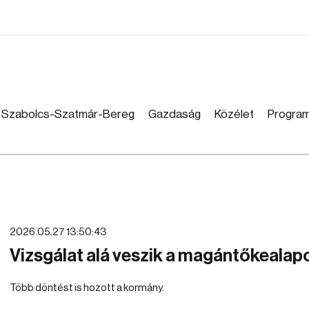
Szabolcs-Szatmár-Bereg
Gazdaság
Közélet
Progra
2026.05.27 13:50:43
Vizsgálat alá veszik a magántőkealap
Több döntést is hozott a kormány.