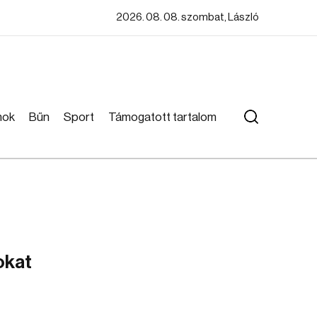
2026. 08. 08. szombat, László
mok
Bűn
Sport
Támogatott tartalom
okat