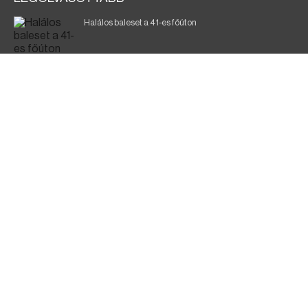
Halálos baleset a 41-es főúton
700 megawattot spóroltak össze a magyarok
Fák égnek Tyukod és Nagyecsed között
Magyar Péter: nemzeti összefogásra van szükség
Fürdőző után kutatnak Tiszakóródnál