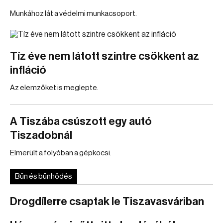
Munkához lát a védelmi munkacsoport.
Tíz éve nem látott szintre csökkent az
infláció
Az elemzőket is meglepte.
A Tiszába csúszott egy autó
Tiszadobnál
Elmerült a folyóban a gépkocsi.
Bűn és bűnhődés
Drogdílerre csaptak le Tiszavasváriban