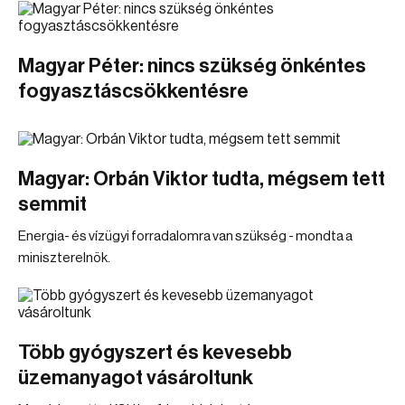
Magyar Péter: nincs szükség önkéntes
fogyasztáscsökkentésre
Magyar: Orbán Viktor tudta, mégsem tett
semmit
Energia- és vízügyi forradalomra van szükség - mondta a
miniszterelnök.
Több gyógyszert és kevesebb
üzemanyagot vásároltunk