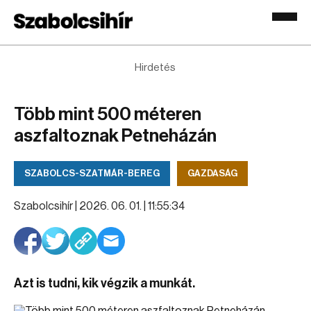
Hirdetés
Több mint 500 méteren
aszfaltoznak Petneházán
SZABOLCS-SZATMÁR-BEREG
GAZDASÁG
Szabolcsihír |
2026. 06. 01. | 11:55:34
Azt is tudni, kik végzik a munkát.