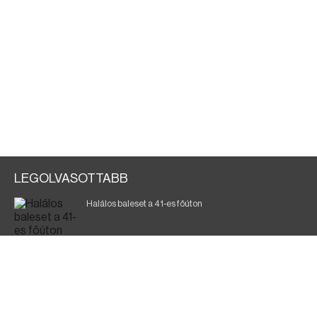
LEGOLVASOTTABB
Halálos baleset a 41-es főúton
700 megawattot spóroltak össze a magyarok