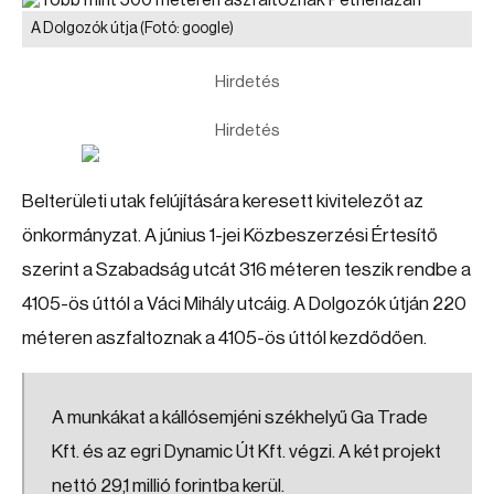
A Dolgozók útja
(Fotó: google)
Hirdetés
Hirdetés
Belterületi utak felújítására keresett kivitelezőt az
önkormányzat. A június 1-jei Közbeszerzési Értesítő
szerint a Szabadság utcát 316 méteren teszik rendbe a
4105-ös úttól a Váci Mihály utcáig. A Dolgozók útján 220
méteren aszfaltoznak a 4105-ös úttól kezdődően.
A munkákat a kállósemjéni székhelyű Ga Trade
Kft. és az egri Dynamic Út Kft. végzi. A két projekt
nettó 29,1 millió forintba kerül.