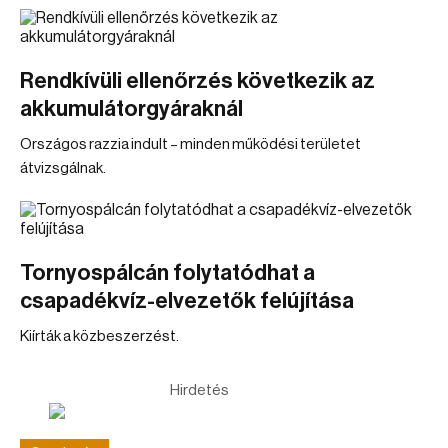
Rendkívüli ellenőrzés következik az
akkumulátorgyáraknál
Országos razzia indult – minden működési területet
átvizsgálnak.
Tornyospálcán folytatódhat a
csapadékvíz-elvezetők felújítása
Kiírták a közbeszerzést.
Hirdetés