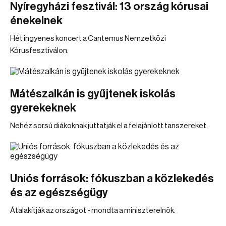
Nyíregyházi fesztivál: 13 ország kórusai
énekelnek
Hét ingyenes koncert a Cantemus Nemzetközi
Kórusfesztiválon.
Mátészalkán is gyűjtenek iskolás
gyerekeknek
Nehéz sorsú diákoknak juttatják el a felajánlott tanszereket.
Uniós források: fókuszban a közlekedés
és az egészségügy
Átalakítják az országot - mondta a miniszterelnök.