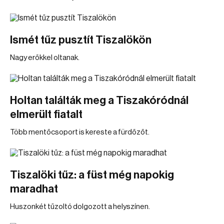
Ismét tűz pusztít Tiszalökön
Nagy erőkkel oltanak.
Holtan találták meg a Tiszakóródnál
elmerült fiatalt
Több mentőcsoport is kereste a fürdőzőt.
Tiszalöki tűz: a füst még napokig
maradhat
Huszonkét tűzoltó dolgozott a helyszínen.