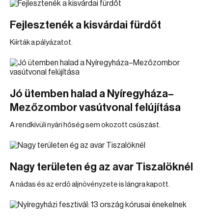
Fejlesztenék a kisvárdai fürdőt
Kiírták a pályázatot.
Jó ütemben halad a Nyíregyháza–
Mezőzombor vasútvonal felújítása
A rendkívüli nyári hőség sem okozott csúszást.
Nagy területen ég az avar Tiszalöknél
A nádas és az erdő aljnövényzete is lángra kapott.