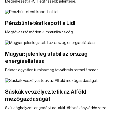
Megérkezett a KSH legfrissebb jelentése.
Pénzbüntetést kapott a Lidl
Megtévesztő módon kummunikált a cég.
Magyar: jelenleg stabil az ország
energiaellátása
Pakson egyetlen turbina még tovvábra is termel áramot.
Sáskák veszélyeztetik az Alföld
mezőgazdaságát
Szükséghelyzeti engedélyt adtak ki több növényvédőszerre.