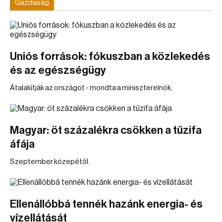
Gazdaság
Uniós források: fókuszban a közlekedés
és az egészségügy
Átalakítják az országot - mondta a miniszterelnök.
Magyar: öt százalékra csökken a tűzifa
áfája
Szeptember közepétől.
Ellenállóbbá tennék hazánk energia- és
vízellátását