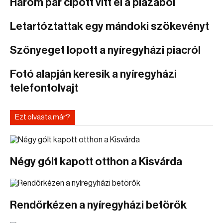
Három pár cipőtt vitt el a plázából
Letartóztattak egy mándoki szökevényt
Szőnyeget lopott a nyíregyházi piacról
Fotó alapján keresik a nyíregyházi
telefontolvajt
Ezt olvasta már?
Négy gólt kapott otthon a Kisvárda
Rendőrkézen a nyíregyházi betörők