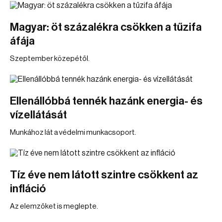
Magyar: öt százalékra csökken a tűzifa
áfája
Szeptember közepétől.
Ellenállóbbá tennék hazánk energia- és
vízellátását
Munkához lát a védelmi munkacsoport.
Tíz éve nem látott szintre csökkent az
infláció
Az elemzőket is meglepte.