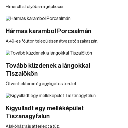
Elmerült a folyóban a gépkocsi.
Hármas karambol Porcsalmán
A 49-es főúton településen átvezető szakaszán.
Tovább küzdenek a lángokkal
Tiszalökön
Ötven hektáron ég egy ligetes terület.
Kigyulladt egy melléképület
Tiszanagyfalun
A lakóházra is átterjedt a tűz.