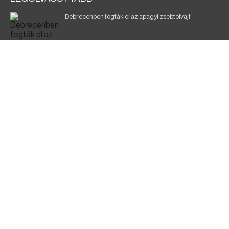
Debrecenben fogták el az apagyi zsebtolvajt
Halálos baleset a 41-es főúton
700 megawattot spóroltak össze a magyarok
Fák égnek Tyukod és Nagyecsed között
Fürdőző után kutatnak Tiszakóródnál