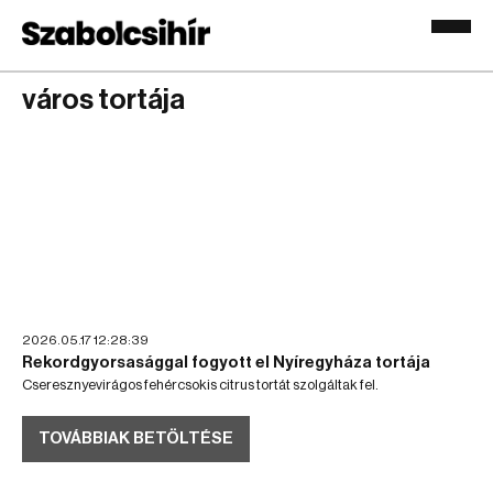
város tortája
2026.05.17 12:28:39
Rekordgyorsasággal fogyott el Nyíregyháza tortája
Cseresznyevirágos fehércsokis citrus tortát szolgáltak fel.
TOVÁBBIAK BETÖLTÉSE