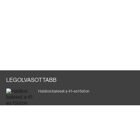
LEGOLVASOTTABB
Halálos baleset a 41-es főúton
Gyász: elhunyt az olaszok legendás labdarúgója