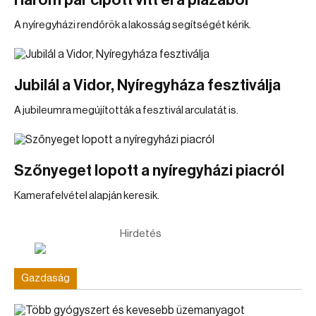
Három pár cipőtt vitt el a plázából
A nyíregyházi rendőrök a lakosság segítségét kérik.
Jubilál a Vidor, Nyíregyháza fesztiválja
A jubileumra megújították a fesztivál arculatát is.
Szőnyeget lopott a nyíregyházi piacról
Kamerafelvétel alapján keresik.
Hirdetés
Gazdaság