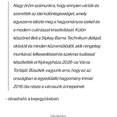
Nagy öröm számunkra, hogy ennyien várták és
szerették az idei különlegességet, amely
egyszerre idézte meg a hagyományos ízeket és
a modern cukrászat kreativitását. Külön
köszönet illeti a Sipkay Barna Technikum diákjait,
oktatóit és minden közreműködőt, akik rengeteg
munkával, lelkesedéssel és szakmai tudással
készítették el Nyíregyháza 2026-os Város
Tortáját. Büszkék vagyunk arra, hogy ez az
országban is egyedülálló hagyomány immár
2016 óta része a városunk ünnepeinek
- olvasható a bejegyzésben.
Hirdetés