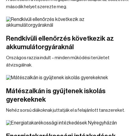
második helyet szerezte meg.
Rendkívüli ellenőrzés következik az
akkumulátorgyáraknál
Országos razzia indult – minden működési területet
átvizsgálnak.
Mátészalkán is gyűjtenek iskolás
gyerekeknek
Nehéz sorsú diákoknak juttatják el a felajánlott tanszereket.