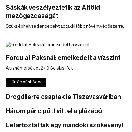
Sáskák veszélyeztetik az Alföld
mezőgazdaságát
Szükséghelyzeti engedélyt adtak ki több növényvédőszerre.
Fordulat Paksnál: emelkedett a vízszint
A vízhőmérséklet 27,9 Celsius-fok.
Bűn és bűnhődés
Drogdílerre csaptak le Tiszavasváriban
Három pár cipőtt vitt el a plázából
Letartóztattak egy mándoki szökevényt