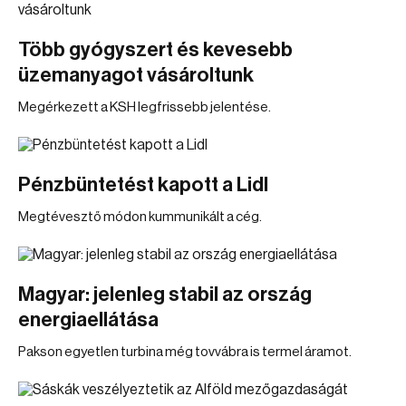
Több gyógyszert és kevesebb
üzemanyagot vásároltunk
Megérkezett a KSH legfrissebb jelentése.
Pénzbüntetést kapott a Lidl
Megtévesztő módon kummunikált a cég.
Magyar: jelenleg stabil az ország
energiaellátása
Pakson egyetlen turbina még tovvábra is termel áramot.