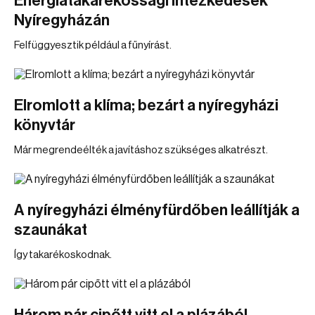
Energiatakarékossági intézkedések
Nyíregyházán
Felfüggyesztik például a fűnyírást.
Elromlott a klíma; bezárt a nyíregyházi
könyvtár
Már megrendeélték a javításhoz szükséges alkatrészt.
A nyíregyházi élményfürdőben leállítják a
szaunákat
Így takarékoskodnak.