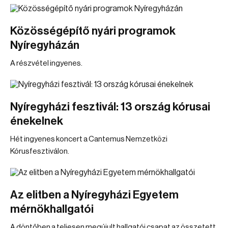
Közösségépítő nyári programok
Nyíregyházán
A részvétel ingyenes.
Nyíregyházi fesztivál: 13 ország kórusai
énekelnek
Hét ingyenes koncert a Cantemus Nemzetközi
Kórusfesztiválon.
Az elitben a Nyíregyházi Egyetem
mérnökhallgatói
A döntőben a teljesen megújult hallgatói csapat az összetett