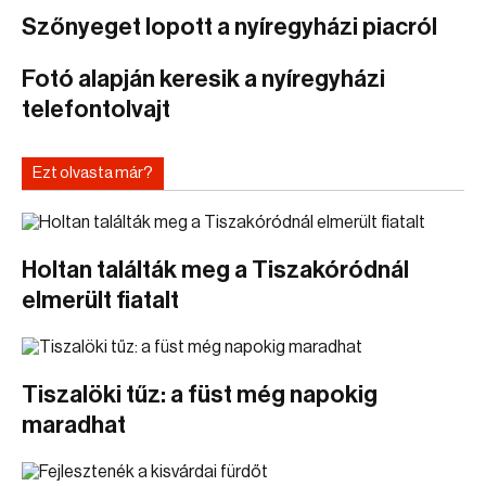
Szőnyeget lopott a nyíregyházi piacról
Fotó alapján keresik a nyíregyházi
telefontolvajt
Ezt olvasta már?
Holtan találták meg a Tiszakóródnál
elmerült fiatalt
Tiszalöki tűz: a füst még napokig
maradhat