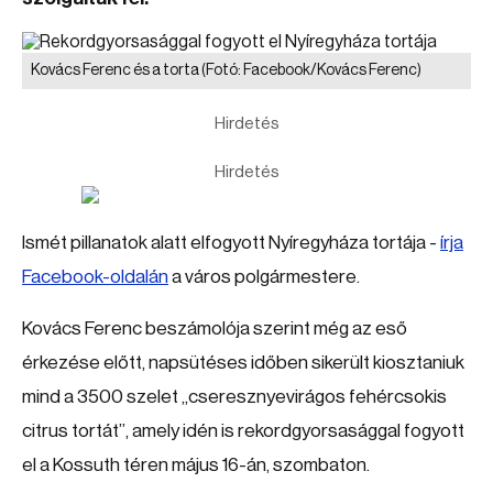
Kovács Ferenc és a torta
(Fotó: Facebook/Kovács Ferenc)
Hirdetés
Hirdetés
Ismét pillanatok alatt elfogyott Nyíregyháza tortája -
írja
Facebook-oldalán
a város polgármestere.
Kovács Ferenc beszámolója szerint még az eső
érkezése előtt, napsütéses időben sikerült kiosztaniuk
mind a 3500 szelet „cseresznyevirágos fehércsokis
citrus tortát”, amely idén is rekordgyorsasággal fogyott
el a Kossuth téren május 16-án, szombaton.