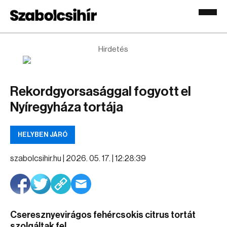
Hirdetés
Rekordgyorsasággal fogyott el
Nyíregyháza tortája
HELYBEN JÁRÓ
szabolcsihir.hu |
2026. 05. 17. | 12:28:39
Cseresznyevirágos fehércsokis citrus tortát
szolgáltak fel.