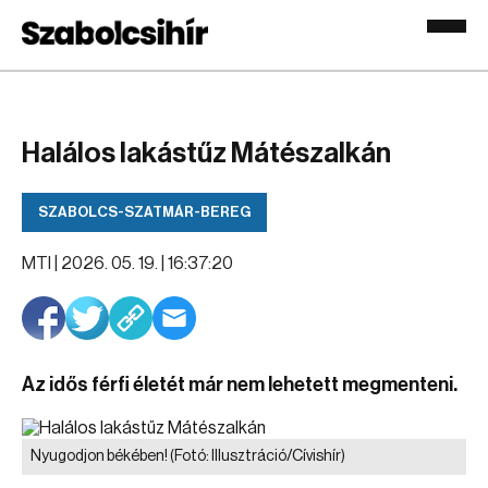
Halálos lakástűz Mátészalkán
SZABOLCS-SZATMÁR-BEREG
MTI |
2026. 05. 19. | 16:37:20
Az idős férfi életét már nem lehetett megmenteni.
Nyugodjon békében!
(Fotó: Illusztráció/Cívishír)