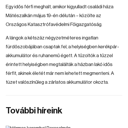
Egy idős férfi meghalt, amikor kigyulladt családi háza
Mátészalkán május 19-én délután – közölte az
Országos Katasztrófavédelmi Főigazgatóság.
A lángok a kétszáz négyzetméteres ingatlan
fürdőszobájában csaptak fel, a helyiségben kerékpár-
akkumulátor és ruhanemű égett. A tűzoltók a tűzzel
érintett helyiségben megtalálták a házban lakó idős
férfit, akinek életét már nem lehetett megmenteni. A
tüzet valószínűleg a zárlatos akkumulátor okozta.
További híreink