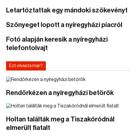
Letartóztattak egy mándoki szökevényt
Szőnyeget lopott a nyíregyházi piacról
Fotó alapján keresik a nyíregyházi
telefontolvajt
Ezt olvasta már?
Rendőrkézen a nyíregyházi betörők
Holtan találták meg a Tiszakóródnál
elmerült fiatalt