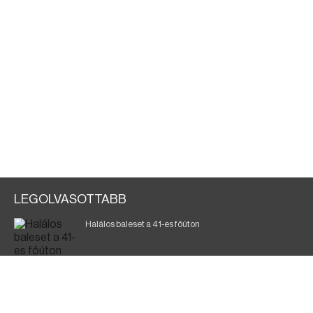
LEGOLVASOTTABB
Halálos baleset a 41-es főúton
700 megawattot spóroltak össze a magyarok