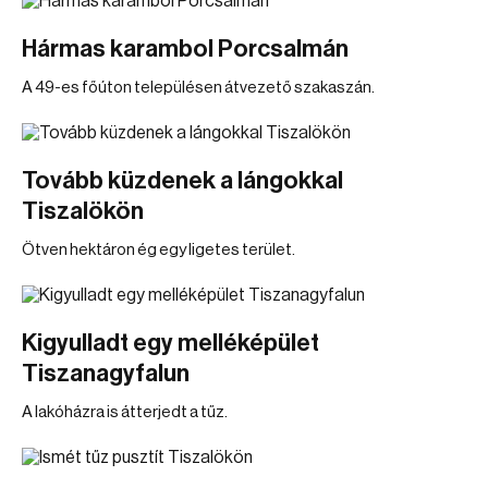
Hármas karambol Porcsalmán
A 49-es főúton településen átvezető szakaszán.
Tovább küzdenek a lángokkal
Tiszalökön
Ötven hektáron ég egy ligetes terület.
Kigyulladt egy melléképület
Tiszanagyfalun
A lakóházra is átterjedt a tűz.