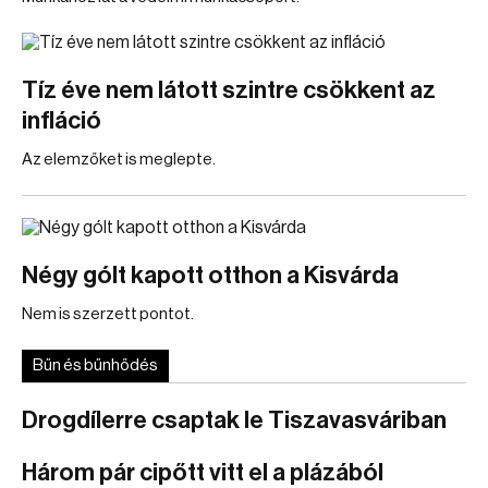
Tíz éve nem látott szintre csökkent az
infláció
Az elemzőket is meglepte.
Négy gólt kapott otthon a Kisvárda
Nem is szerzett pontot.
Bűn és bűnhődés
Drogdílerre csaptak le Tiszavasváriban
Három pár cipőtt vitt el a plázából