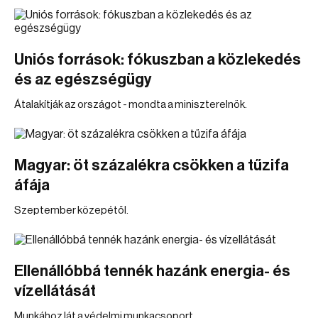
Uniós források: fókuszban a közlekedés
és az egészségügy
Átalakítják az országot - mondta a miniszterelnök.
Magyar: öt százalékra csökken a tűzifa
áfája
Szeptember közepétől.
Ellenállóbbá tennék hazánk energia- és
vízellátását
Munkához lát a védelmi munkacsoport.