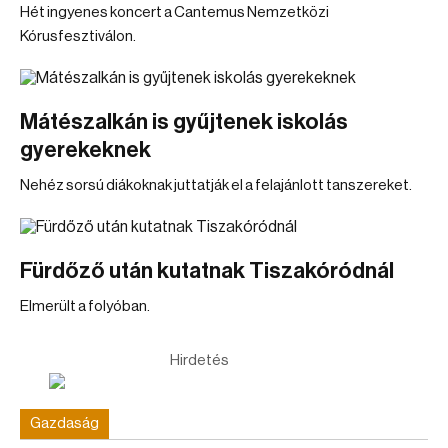
Hét ingyenes koncert a Cantemus Nemzetközi
Kórusfesztiválon.
Mátészalkán is gyűjtenek iskolás
gyerekeknek
Nehéz sorsú diákoknak juttatják el a felajánlott tanszereket.
Fürdőző után kutatnak Tiszakóródnál
Elmerült a folyóban.
Hirdetés
Gazdaság