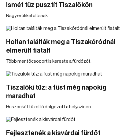
Ismét tűz pusztít Tiszalökön
Nagy erőkkel oltanak.
Holtan találták meg a Tiszakóródnál
elmerült fiatalt
Több mentőcsoport is kereste a fürdőzőt.
Tiszalöki tűz: a füst még napokig
maradhat
Huszonkét tűzoltó dolgozott a helyszínen.
Fejlesztenék a kisvárdai fürdőt