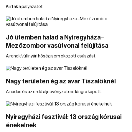
Kiírták a pályázatot.
Jó ütemben halad a Nyíregyháza–
Mezőzombor vasútvonal felújítása
A rendkívüli nyári hőség sem okozott csúszást.
Nagy területen ég az avar Tiszalöknél
A nádas és az erdő aljnövényzete is lángra kapott.
Nyíregyházi fesztivál: 13 ország kórusai
énekelnek