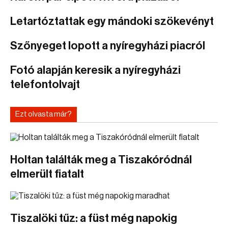
Letartóztattak egy mándoki szökevényt
Szőnyeget lopott a nyíregyházi piacról
Fotó alapján keresik a nyíregyházi
telefontolvajt
Ezt olvasta már?
Holtan találták meg a Tiszakóródnál
elmerült fiatalt
Tiszalöki tűz: a füst még napokig