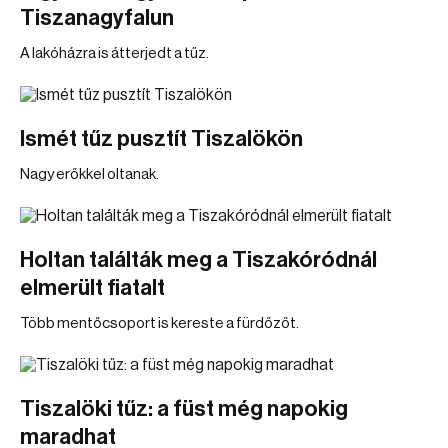
Tiszanagyfalun
A lakóházra is átterjedt a tűz.
Ismét tűz pusztít Tiszalökön
Nagy erőkkel oltanak.
Holtan találták meg a Tiszakóródnál
elmerült fiatalt
Több mentőcsoport is kereste a fürdőzőt.
Tiszalöki tűz: a füst még napokig
maradhat