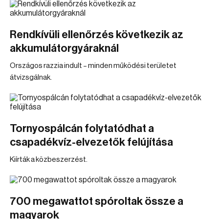
Rendkívüli ellenőrzés következik az
akkumulátorgyáraknál
Országos razzia indult – minden működési területet
átvizsgálnak.
Tornyospálcán folytatódhat a
csapadékvíz-elvezetők felújítása
Kiírták a közbeszerzést.
700 megawattot spóroltak össze a
magyarok