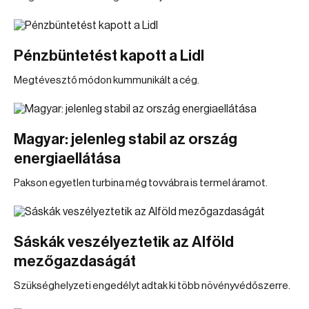
Pénzbüntetést kapott a Lidl
Megtévesztő módon kummunikált a cég.
Magyar: jelenleg stabil az ország
energiaellátása
Pakson egyetlen turbina még tovvábra is termel áramot.
Sáskák veszélyeztetik az Alföld
mezőgazdaságát
Szükséghelyzeti engedélyt adtak ki több növényvédőszerre.