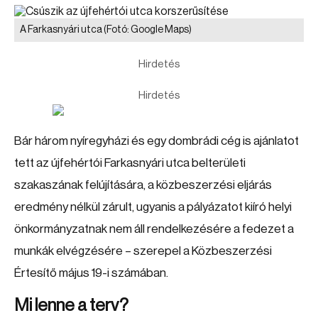
A Farkasnyári utca
(Fotó: Google Maps)
Hirdetés
Hirdetés
Bár három nyíregyházi és egy dombrádi cég is ajánlatot
tett az újfehértói Farkasnyári utca belterületi
szakaszának felújítására, a közbeszerzési eljárás
eredmény nélkül zárult, ugyanis a pályázatot kiíró helyi
önkormányzatnak nem áll rendelkezésére a fedezet a
munkák elvégzésére – szerepel a Közbeszerzési
Értesítő május 19-i számában.
Mi lenne a terv?