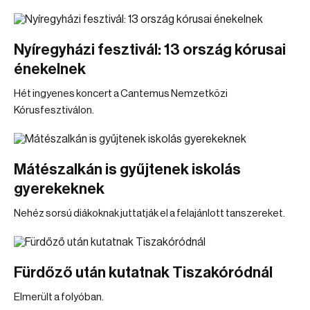
Nyíregyházi fesztivál: 13 ország kórusai
énekelnek
Hét ingyenes koncert a Cantemus Nemzetközi
Kórusfesztiválon.
Mátészalkán is gyűjtenek iskolás
gyerekeknek
Nehéz sorsú diákoknak juttatják el a felajánlott tanszereket.
Fürdőző után kutatnak Tiszakóródnál
Elmerült a folyóban.