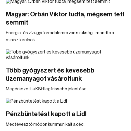
Magyar: Orbán Viktor tudta, mégsem tett
semmit
Energia- és vízügyi forradalomra van szükség - mondta a
miniszterelnök.
Több gyógyszert és kevesebb
üzemanyagot vásároltunk
Megérkezett a KSH legfrissebb jelentése.
Pénzbüntetést kapott a Lidl
Megtévesztő módon kummunikált a cég.