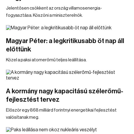
Jelentősen csökkent az ország villamosenergia-
fogyasztása. Köszöni a miniszterelnök.
Magyar Péter: a legkritikusabb öt nap áll
előttünk
Közel a paksi atomerőmű teljes leállítása.
A kormány nagy kapacitású szélerőmű-
fejlesztést tervez
Először egy 868 milliárd forintnyi energetikai fejlesztést
valósítanak meg.