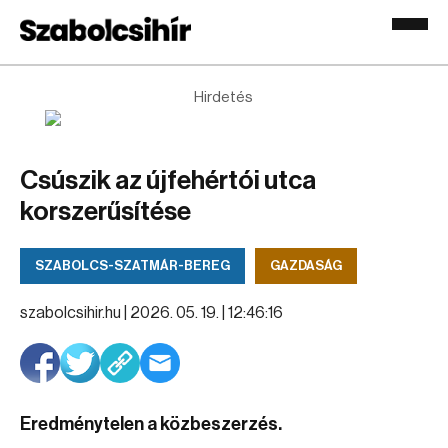
Hirdetés
Csúszik az újfehértói utca
korszerűsítése
SZABOLCS-SZATMÁR-BEREG
GAZDASÁG
szabolcsihir.hu |
2026. 05. 19. | 12:46:16
Eredménytelen a közbeszerzés.