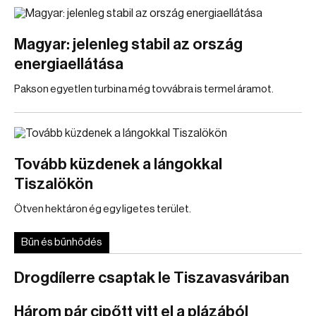
Magyar: jelenleg stabil az ország
energiaellátása
Pakson egyetlen turbina még tovvábra is termel áramot.
Tovább küzdenek a lángokkal
Tiszalökön
Ötven hektáron ég egy ligetes terület.
Bűn és bűnhődés
Drogdílerre csaptak le Tiszavasváriban
Három pár cipőtt vitt el a plázából