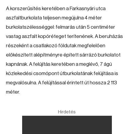
A korszerűsítés keretében a Farkasnyári utca
aszfaltburkolata teljesen megújulna 4 méter
burkolatszélességgel: felmarás után 5 centiméter
vastag aszfalt kopóréteget terítenének. A beruházás
részeként a csatlakozó földutak megfelelően
előkészített alépítményre épített sárrázó burkolatot
kapnának. A felújítás keretében a meglévő, 7 ágú
közlekedési csomópont útburkolatának felújítása is
megvalósulna. A felújítással érintett út hossza 2 113
méter.
Hirdetés