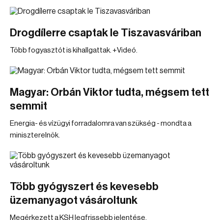
Drogdílerre csaptak le Tiszavasváriban
Több fogyasztót is kihallgattak. +Videó.
Magyar: Orbán Viktor tudta, mégsem tett
semmit
Energia- és vízügyi forradalomra van szükség - mondta a
miniszterelnök.
Több gyógyszert és kevesebb
üzemanyagot vásároltunk
Megérkezett a KSH legfrissebb jelentése.