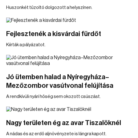
Huszonkét tűzoltó dolgozott a helyszínen.
Fejlesztenék a kisvárdai fürdőt
Kiírták a pályázatot.
Jó ütemben halad a Nyíregyháza–
Mezőzombor vasútvonal felújítása
A rendkívüli nyári hőség sem okozott csúszást.
Nagy területen ég az avar Tiszalöknél
A nádas és az erdő aljnövényzete is lángra kapott.