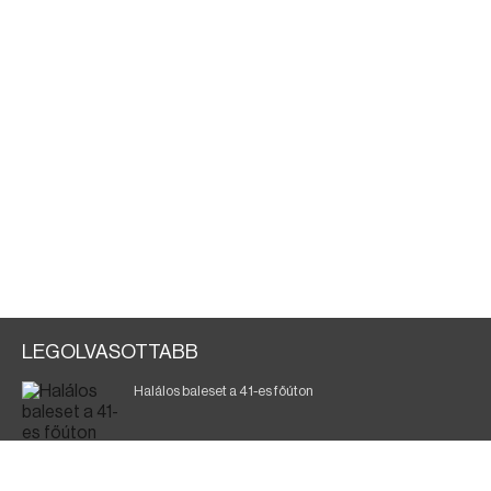
LEGOLVASOTTABB
Halálos baleset a 41-es főúton
Magyar Péter: ülésezett a Kormányzati Védelmi