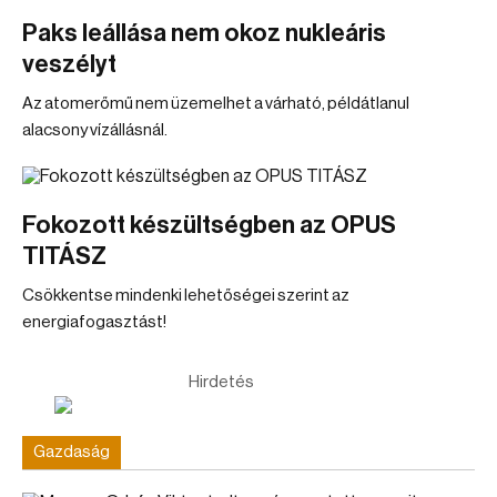
Paks leállása nem okoz nukleáris
veszélyt
Az atomerőmű nem üzemelhet a várható, példátlanul
alacsony vízállásnál.
Fokozott készültségben az OPUS
TITÁSZ
Csökkentse mindenki lehetőségei szerint az
energiafogasztást!
Hirdetés
Gazdaság